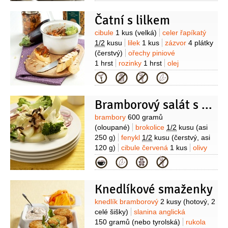
2 lžíce
olej olivový
2 lžíce
Čatní s lilkem
Suroviny
cibule
1 kus
(velká)
celer řapíkatý
1/2
kusu
lilek
1 kus
zázvor
4 plátky
(čerstvý)
ořechy piniové
1 hrst
rozinky
1 hrst
olej
3 lžíce
cukr třtinový
2 lžíce
(Korunní -
Kategorie
Demerara)
ocet vinný
2 lžíce
Bramborový salát s brokolicí a fenyklem
Suroviny
brambory
600 gramů
(oloupané)
brokolice
1/2
kusu
(asi
250 g)
fenykl
1/2
kusu
(čerstvý, asi
120 g)
cibule červená
1 kus
olivy
černé
60 gramů
(bez pecek)
olej
Kategorie
olivový
2 lžíce
šťáva citronová
pepř
černý
(drcený)
sůl
Na zálivku:
Knedlíkové smaženky
majonéza
1 decilitr
smetana
zakysaná
1 decilitr
paprika červená
Suroviny
knedlík bramborový
2 kusy
(hotový, 2
50 gramů
(sterilovaná)
rajčatový
celé šišky)
slanina anglická
protlak
1 lžíce
šťáva citronová
150 gramů
(nebo tyrolská)
rukola