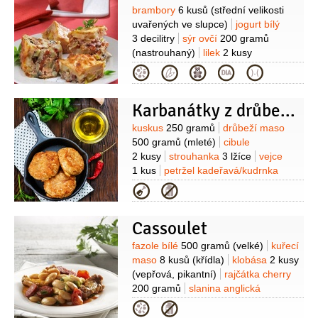
Suroviny
brambory
6 kusů
(střední velikosti
uvařených ve slupce)
jogurt bílý
3 decilitry
sýr ovčí
200 gramů
(nastrouhaný)
lilek
2 kusy
(menší)
cibule červená
Kategorie
2 kusy
rajčatový protlak
1 balení
paprika zelená
Karbanátky z drůbežího masa
2 kusy
paprika žlutá
2 kusy
česnek
5 stroužků
Suroviny
kuskus
250 gramů
drůbeží maso
500 gramů
(mleté)
cibule
2 kusy
strouhanka
3 lžíce
vejce
1 kus
petržel kadeřavá/kudrnka
2 lžíce
(najemno nasekané, či
Kategorie
koriandr)
máta
1 lžíce
(nasekané)
zázvor
1/2
lžičky
(čerstvě
Cassoulet
nastrouhaný)
kmín římský
1/2
lžičky
(mletého)
Suroviny
fazole bílé
500 gramů
(velké)
kuřecí
maso
8 kusů
(křídla)
klobása
2 kusy
(vepřová, pikantní)
rajčátka cherry
200 gramů
slanina anglická
100 gramů
vývar
3 decilitry
cibule
Kategorie
1 kus
(větší)
rajčatový protlak