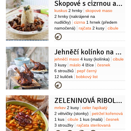
Skopové s cizrnou a kuskusem
Suroviny
kuskus
2 hrnky
skopové maso
2 hrnky
(nakrájené na
nudličky)
cizrna
1 hrnek
(předem
namočená)
rajčata
2 kusy
cibule
1 kus
smetana
3 lžíce
Kategorie
(12%)
rajčatový protlak
2 lžíce
olej
olivový
2 lžíce
česnek
2 stroužky
Jehněčí kolínko na víně
Suroviny
jehněčí maso
4 kusy
(kolínka)
cibule
3 kusy
máslo
4 lžíce
česnek
6 stroužků
pepř černý
12 kuliček
bobkový list
4 kusy
rajčatový protlak
Kategorie
4 lžíce
rozmarýn
4 snítky
víno
červené
700 mililitrů
(suché)
ZELENINOVÁ RIBOLLITA
Suroviny
mrkev
2 kusy
celer řapíkatý
2 větvičky
(stonky)
petržel kořenová
1 kus
cibule
1 kus
(malá)
česnek
3 stroužky
rajčata sterilovaná