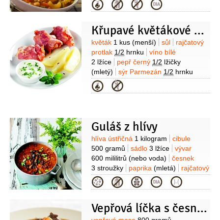
400 gramů
rajčatový protlak
Kategorie
3 lžíce
vývar zeleninový
1 litr
fazole
sterilované
400 gramů
(bílé)
K
Křupavé květákové balíčky
podávání:
bageta
1 kus
sýr
Parmezán
50 gramů
Suroviny
květák
1 kus
(menší)
sůl
rajčatový
protlak
1/2
hrnku
víno bílé
2 lžíce
pepř černý
1/2
lžičky
(mletý)
sýr Parmezán
1/2
hrnku
(nastrouhaný)
šunka prosciutto
Kategorie
crudo
20 plátků
olej olivový
6 lžic
(na
opečení)
Guláš z hlívy
Suroviny
hlíva ústřičná
1 kilogram
cibule
500 gramů
sádlo
3 lžíce
vývar
600 mililitrů
(nebo voda)
česnek
3 stroužky
paprika
(mletá)
rajčatový
protlak
2 lžíce
majoránka
Kategorie
1 lžíce
kmín
1 lžička
Vepřová líčka s česnekem a majoránkou