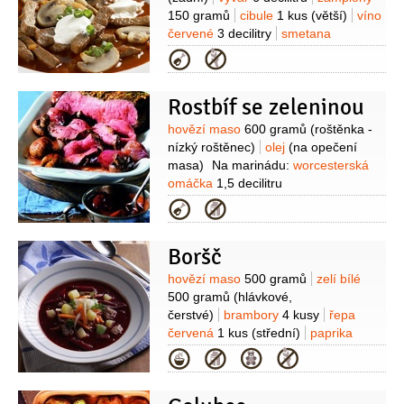
150 gramů
cibule
1 kus
(větší)
víno
červené
3 decilitry
smetana
zakysaná
1,2 decilitru
máslo
Kategorie
2 lžíce
rajčatový protlak
1 lžíce
olej
1/2
decilitru
Rostbíf se zeleninou
Suroviny
hovězí maso
600 gramů
(roštěnka -
nízký roštěnec)
olej
(na opečení
masa)
Na marinádu:
worcesterská
omáčka
1,5 decilitru
(omáčka)
hořčice
80 gramů
olej
Kategorie
0,8 decilitru
whisky
1/2
decilitru
pepř černý
(mletý)
sůl
Boršč
Na omáčku:
žampiony
300 gramů
(malé)
cibule šalotka
10 kusů
víno
Suroviny
hovězí maso
500 gramů
zelí bílé
červené
3 decilitry
vývar
500 gramů
(hlávkové,
2 decilitry
rajčatový protlak
čerstvé)
brambory
4 kusy
řepa
2 lžíce
sůl
olej
červená
1 kus
(střední)
paprika
zelená
1 kus
mrkev
1 kus
Kategorie
(větší)
cibule
1 kus
(střední)
rajčatový protlak