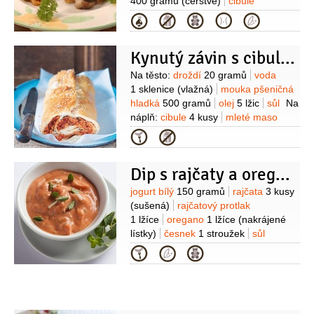
400 gramů
(čerstvé)
cibule
1 kus
česnek
2,5 stroužku
sůl
Kategorie
Kynutý závin s cibulí a mletým masem
Suroviny
Na těsto:
droždí
20 gramů
voda
1 sklenice
(vlažná)
mouka pšeničná
hladká
500 gramů
olej
5 lžic
sůl
Na
náplň:
cibule
4 kusy
mleté maso
350 gramů
(kuřecí)
sůl
rajčatový
Kategorie
protlak
180 gramů
hořčice plnotučná
100 gramů
koření provensálské
Dip s rajčaty a oreganem
2 lžičky
paprika sladká
(mletá)
Kromě toho:
mouka pšeničná hladká
Suroviny
jogurt bílý
150 gramů
rajčata
3 kusy
(na vál)
vejce
(na potření)
(sušená)
rajčatový protlak
1 lžíce
oregano
1 lžíce
(nakrájené
lístky)
česnek
1 stroužek
sůl
Kategorie