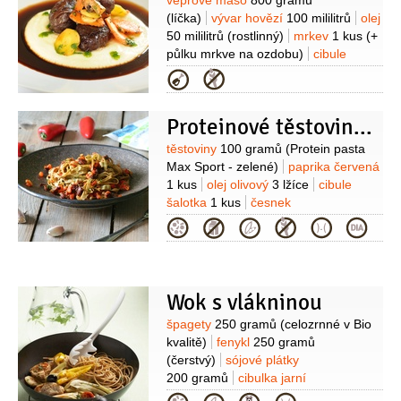
Suroviny
vepřové maso
800 gramů
(líčka)
vývar hovězí
100 mililitrů
olej
50 mililitrů
(rostlinný)
mrkev
1 kus
(+
půlku mrkve na ozdobu)
cibule
1 kus
česnek
4 stroužky
celer
Kategorie
300 gramů
(+ 50 g na
ozdobu)
majoránka
4 snítky
(+ 15
Proteinové těstoviny s pečenou paprikou
lístků do hotové omáčky)
žampiony
8 kusů
(krájené na osminky)
Suroviny
těstoviny
100 gramů
(Protein pasta
Max Sport - zelené)
paprika červená
1 kus
olej olivový
3 lžíce
cibule
šalotka
1 kus
česnek
1 stroužek
petržel kadeřavá/kudrnka
Kategorie
2 lžíce
(najemno pokrájená)
rajčata
sušená
4 kusy
paprika chilli
1 lžička
(nadrobno pokrájená)
rajčatový
protlak
1 lístek
Wok s vlákninou
Suroviny
špagety
250 gramů
(celozrnné v Bio
kvalitě)
fenykl
250 gramů
(čerstvý)
sójové plátky
200 gramů
cibulka jarní
2 kusy
rajčátka cherry