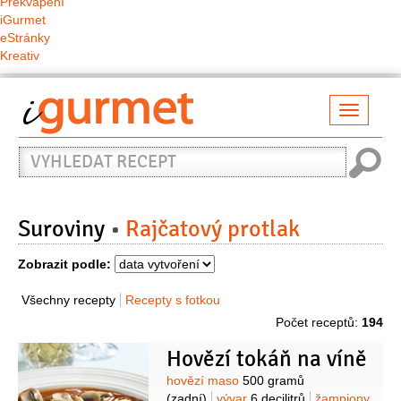
Překvapení
iGurmet
eStránky
Kreativ
Přepno
naviga
Vyhledat
recept
Suroviny
Rajčatový protlak
Zobrazit podle:
Všechny recepty
Recepty s fotkou
Počet receptů:
194
Hovězí tokáň na víně
Suroviny
hovězí maso
500 gramů
(zadní)
vývar
6 decilitrů
žampiony