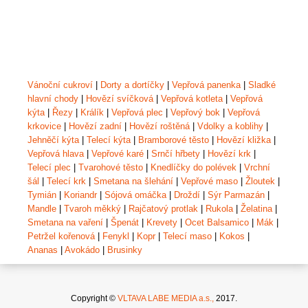
Vánoční cukroví
|
Dorty a dortíčky
|
Vepřová panenka
|
Sladké
hlavní chody
|
Hovězí svíčková
|
Vepřová kotleta
|
Vepřová
kýta
|
Řezy
|
Králík
|
Vepřová plec
|
Vepřový bok
|
Vepřová
krkovice
|
Hovězí zadní
|
Hovězí roštěná
|
Vdolky a koblihy
|
Jehněčí kýta
|
Telecí kýta
|
Bramborové těsto
|
Hovězí kližka
|
Vepřová hlava
|
Vepřové karé
|
Srnčí hřbety
|
Hovězí krk
|
Telecí plec
|
Tvarohové těsto
|
Knedlíčky do polévek
|
Vrchní
šál
|
Telecí krk
|
Smetana na šlehání
|
Vepřové maso
|
Žloutek
|
Tymián
|
Koriandr
|
Sójová omáčka
|
Droždí
|
Sýr Parmazán
|
Mandle
|
Tvaroh měkký
|
Rajčatový protlak
|
Rukola
|
Želatina
|
Smetana na vaření
|
Špenát
|
Krevety
|
Ocet Balsamico
|
Mák
|
Petržel kořenová
|
Fenykl
|
Kopr
|
Telecí maso
|
Kokos
|
Ananas
|
Avokádo
|
Brusinky
Copyright ©
VLTAVA LABE MEDIA a.s.,
2017.