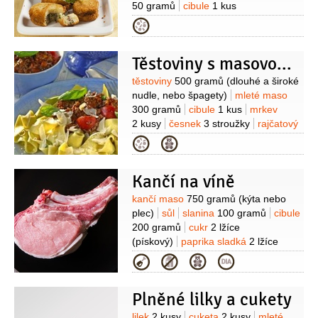
1 lžíce
cukr
1 lžíce
česnek
50 gramů
cibule
1 kus
2 stroužky
koření chilli
1 špetka
sůl
(malá)
česnek
1 stroužek
pepř
Kategorie
černý
(mletý)
sůl
olej
(na smažení)
Na obalení:
strouhanka
Těstoviny s masovou omáčkou
200 gramů
vejce
2 kusy
mouka
pšeničná hladká
100 gramů
Na
Suroviny
těstoviny
500 gramů
(dlouhé a široké
omáčku:
majonéza
nudle, nebo špagety)
mleté maso
2 decilitry
smetana zakysaná
300 gramů
cibule
1 kus
mrkev
1,5 decilitru
paprika červená
2 kusy
česnek
3 stroužky
rajčatový
1 kus
cibulka jarní
1 kus
hořčice
protlak
1 konzerva
rajčata
Kategorie
ostrá
1 lžíce
rajčatový protlak
sterilovaná
1 konzerva
1 lžíce
citronová kůra
1 špetka
(loupaná)
paprika sladká
1 lžička
(strouhaná)
cukr
1 špetka
sůl
Kančí na víně
(mletá)
oregano
1 lžička
Suroviny
kančí maso
750 gramů
(kýta nebo
plec)
sůl
slanina
100 gramů
cibule
200 gramů
cukr
2 lžíce
(pískový)
paprika sladká
2 lžíce
(mletá)
bobkový list
1 list
nové
Kategorie
koření
(několik kuliček)
kmín
(mletý)
Plněné lilky a cukety
lilek
2 kusy
cuketa
2 kusy
mleté