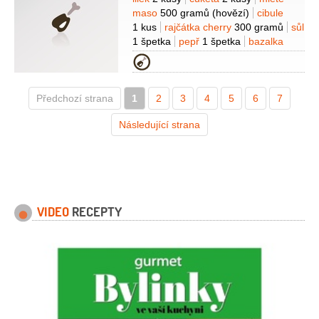
Suroviny
maso
500 gramů
(hovězí)
cibule
1 kus
rajčátka cherry
300 gramů
sůl
1 špetka
pepř
1 špetka
bazalka
1 hrst
česnek
2 stroužky
Kategorie
Předchozí strana
1
2
3
4
5
6
7
Následující strana
VIDEO
RECEPTY