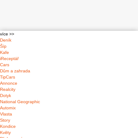
více >>
Deník
Šíp
Kafe
iReceptář
Cars
Dům a zahrada
TipCars
Annonce
Realcity
Dotyk
National Geographic
Automix
Vlasta
Story
Kondice
Květy