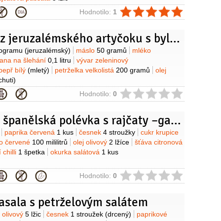
ie
Hodnotilo:
1
Polévka z jeruzalémského artyčoku s bylinkovou pěnou
y
logramu
(jeruzalémský)
máslo
50 gramů
mléko
ana na šlehání
0,1 litru
vývar zeleninový
pepř bílý
(mletý)
petrželka velkolistá
200 gramů
olej
chuti)
ie
Hodnotilo:
0
Studená španělská polévka s rajčaty –gazpacho
y
paprika červená
1 kus
česnek
4 stroužky
cukr krupice
no červené
100 mililitrů
olej olivový
2 lžíce
šťáva citronová
 chilli
1 špetka
okurka salátová
1 kus
ie
Hodnotilo:
0
asala s petrželovým salátem
y
j olivový
5 lžic
česnek
1 stroužek
(drcený)
paprikové