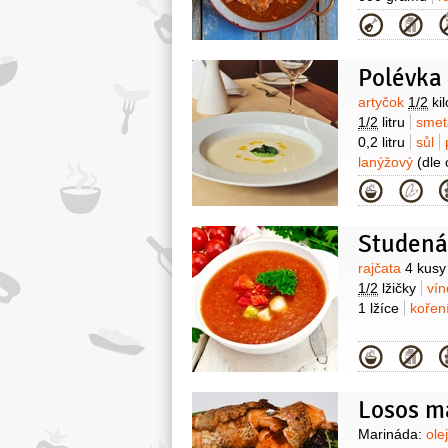
Kategor
Surovin
artyčok
1/2
ki
1/2
litru
smet
0,2 litru
sůl
lanýžový
(dle 
Kategor
Surovin
rajčata
4 kusy
1/2
lžičky
ví
1 lžíce
koření
Kategor
Losos m
Surovin
Marináda:
ole