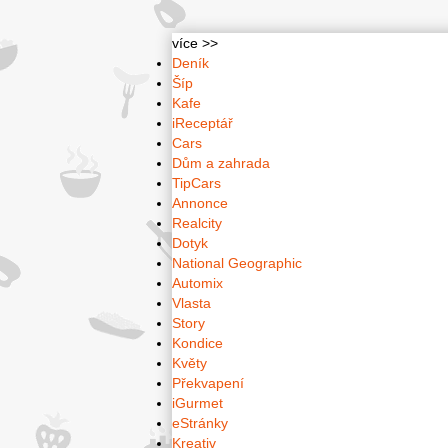
více >>
Deník
Šíp
Kafe
iReceptář
Cars
Dům a zahrada
TipCars
Annonce
Realcity
Dotyk
National Geographic
Automix
Vlasta
Story
Kondice
Květy
Překvapení
iGurmet
eStránky
Kreativ