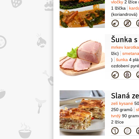
vločky
2 lžíce
1 lžička
kar
(koriandrová)
(uvařený)
ra
Kategor
(nasekaná na
střední části 
Šunka s
(filátka)
pom
(nasekaná)
Surovin
mrkev karotk
Na 4 porce:
l
lžic)
smetana
)
šunka
4 plá
ozdobení pyré
(nakrájená na
Kategor
Slaná z
Surovin
zelí kysané
5
250 gramů
s
tvrdý
90 gram
2 lžíce
Kategor