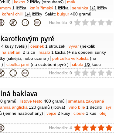
(chilli)
kokos
2 lžičky
(strouhaný)
mák
damom
1 lžička
kmín římský
1 lžička
semínka
1/2
lžičky
koření chilli
1/4
lžičky
Salát:
bulgur
400 gramů
jčata
3 kusy
(nakrájená na kostičky)
cibulka jarní
3 kusy
ie
Hodnotilo:
0
 drobno)
okurka salátová
1 kus
(oloupaná, zbavená
se semínky a nakrájená na kostičky)
grep
1 kus
 karotkovým pyré
eranče
1 kus
(filátka)
petrželka velkolistá
3 lžíce
šťáva pomerančová
(z 1 pomeranče)
olej olivový
3 lžíce
y
a
4 kusy
(větší)
česnek
1 stroužek
vývar
(několik
osos
4 porce
(po 180 g)
 na šlehání
2 lžíce
máslo
1 lžička
(+ na opečení šunky
tky
(silnější, nebo uzené )
petrželka velkolistá
(na
 )
cibulka jarní
(na ozdobení pyré )
cibule
1/2
kusu
 kousky na ozdobení pyré )
ie
Hodnotilo:
0
elná baklava
y
00 gramů
listové těsto
400 gramů
smetana zakysaná
lanina anglická
120 gramů
(libová)
víno bílé
1 decilitr
sýr
ů
(jemně nastrouhaný)
vejce
2 kusy
cibule
1 kus
olej
ie
Hodnotilo:
4