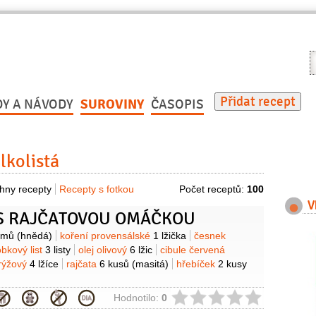
V
r
Přidat recept
DY A NÁVODY
SUROVINY
ČASOPIS
lkolistá
hny recepty
Recepty s fotkou
Počet receptů:
100
V
S RAJČATOVOU OMÁČKOU
y
amů
(hnědá)
koření provensálské
1 lžička
česnek
bkový list
3 listy
olej olivový
6 lžic
cibule červená
 rýžový
4 lžíce
rajčata
6 kusů
(masitá)
hřebíček
2 kusy
ie
Hodnotilo:
0