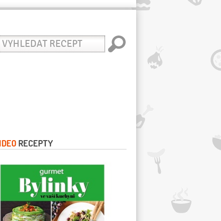
yhledat
ecept
IDEO
RECEPTY