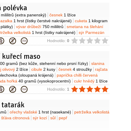
 polévka
y
mililitrů
(extra panenský)
česnek
1 lžíce
bazalka
1 hrst
(lístky čerstvé nakrájené)
cuketa
1 kilogram
plátky)
vývar drůbeží
750 mililitrů
smetana na šlehání
trželka velkolistá
1 hrst
(lístky nakrájené)
sýr Parmezán
trouhaný na posypání)
sůl
ie
Hodnotilo:
0
í kuřecí maso
y
00 gramů
(bez kůže, stehenní nebo prsní řízky)
slanina
ej olivový
2 lžíce
cibule
2 kusy
česnek
4 stroužky
rajčata
plechovka
(oloupaná krájená)
paprička chilli červená
áda hořká
40 gramů
(vysokoprocentní)
cukr hnědý
1 lžíce
ie
Hodnotilo:
1
 tatarák
y
amů
ořechy vlašské
1 hrst
(nasekané)
petrželka velkolistá
šťáva citronová
sýr kozí
sůl
pepř