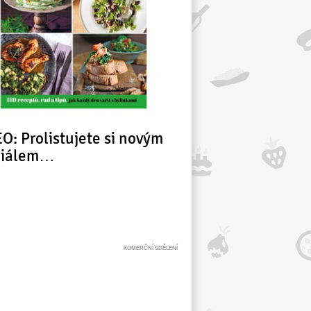
O: Prolistujete si novým
ciálem…