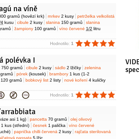
agú na víně
y
800 gramů
(hovězí krk)
mrkev
2 kusy
petrželka velkolistá
/4
kusu
cibule
2 kusy
slanina
150 gramů
slanina
gramů
žampiony
100 gramů
víno červené
1/2
litru
ie
Hodnotilo:
1
á polévka I
VIDE
y
o
750 gramů
cibule
2 kusy
sádlo
2 lžičky
zelenina
spe
 gramů
pórek
(kousek)
brambory
1 kus
(1-2
y
120 gramů
bobkový list
2 listy
nové koření
4 kuličky
ie
Hodnotilo:
1
l’arrabbiata
y
váze asi 1 kg)
pancetta
70 gramů
olej olivový
e
1 kus
(střední)
česnek
1 palička
víno červené
uché)
paprička chilli červená
2 kusy
rajčata sterilovaná
ajčatová passata
5 lžic