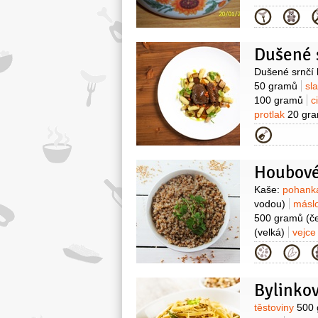
Kategor
Surovin
Dušené srnčí k
50 gramů
sl
100 gramů
c
protlak
20 gr
250 gramů
m
Kategor
(škrob)
10 gr
velkolistá
10 
Houbové
100 gramů
č
(přepuštěné)
Surovin
Kaše:
pohan
vodou)
másl
500 gramů
(č
(velká)
vejc
velkolistá
2 lž
Kategor
Bylinkov
Surovin
těstoviny
500