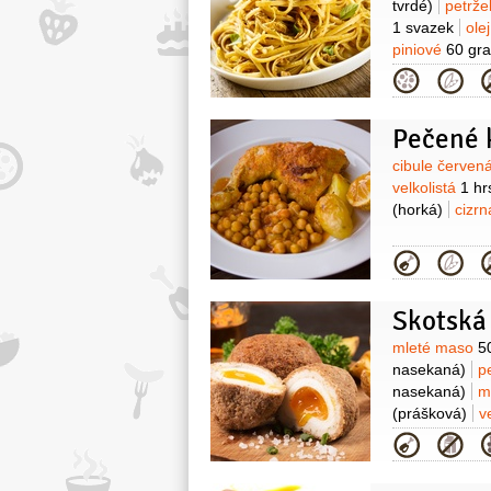
tvrdé)
petrže
1 svazek
ole
piniové
60 gr
Kategor
Pečené 
Surovin
cibule červen
velkolistá
1 hr
(horká)
cizr
Kategor
Skotská 
Surovin
mleté maso
5
nasekaná)
p
nasekaná)
m
(prášková)
v
obalení)
mo
Kategor