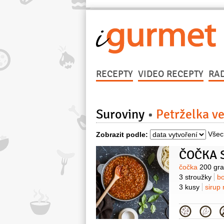
RECEPTY
VIDEO RECEPTY
RA
Suroviny
Petrželka ve
Všec
Zobrazit podle:
ČOČKA 
Surovin
čočka
200 gr
3 stroužky
bo
3 kusy
sirup
Kategor