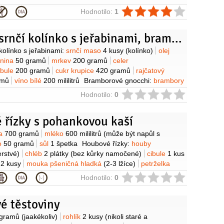
ie
Hodnotilo:
1
Dušené srnčí kolínko s jeřabinami, bramborové gnocchi s petrželkou, růžičková kapusta a černý kořen
y
olínko s jeřabinami:
srnčí maso
4 kusy
(kolínko)
olej
anina
50 gramů
mrkev
200 gramů
celer
ibule
200 gramů
cukr krupice
420 gramů
rajčatový
amů
víno bílé
200 mililitrů
Bramborové gnocchi:
brambory
ouka pšeničná hrubá
50 gramů
moučka bramborová
ie
Hodnotilo:
0
amů
sýr Parmezán
10 gramů
vejce
1 kus
petrželka
gramů
Černý kořen a kapusta:
kapusta růžičková
 řízky s pohankovou kaší
erný kořen
100 gramů
mléko
200 gramů
máslo
30 gramů
sůl
y
ka
700 gramů
mléko
600 mililitrů
(může být napůl s
o
50 gramů
sůl
1 špetka
Houbové řízky:
houby
erstvé)
chléb
2 plátky
(bez kůrky namočené)
cibule
1 kus
e
2 kusy
mouka pšeničná hladká
(2-3 lžíce)
petrželka
íce
strouhanka
(na obalení)
olej
(na smažení)
sůl
ie
Hodnotilo:
0
é těstoviny
y
 gramů
(jaakékoliv)
rohlík
2 kusy
(nikoli staré a