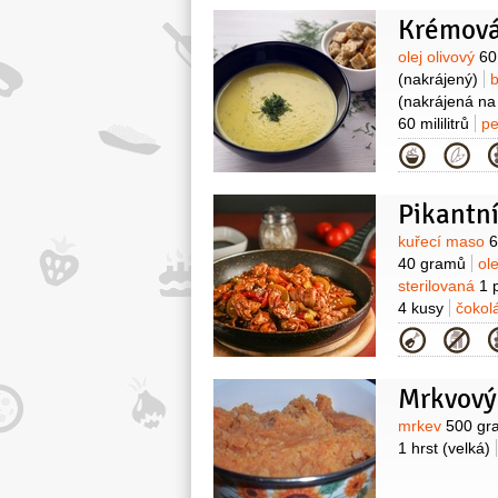
Krémová
Surovin
olej olivový
60 
(nakrájený)
(nakrájená na 
60 mililitrů
pe
(najemno nas
Kategor
Pikantn
Surovin
kuřecí maso
6
40 gramů
ol
sterilovaná
1 
4 kusy
čokol
Kategor
Mrkvový
Surovin
mrkev
500 gr
1 hrst
(velká)