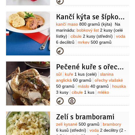
Kategorie
2 lžičky
cibule červená
1/2
kusu
koření provensálské
Kančí kýta se šípkovou omáčkou
1 lžička
sůl
1 špetka
(podle chuti)
Suroviny
kančí maso
800 gramů
(kýta)
Na
marinádu:
bobkový list
2 kusy
(celé
lístky)
cibule
2 kusy
(střední)
voda
6 decilitrů
mrkev
500 gramů
(nahrubo nastrouhaná)
celer
Kategorie
500 gramů
(nahrubo
nastrouhaná)
petržel kořenová
Pečené kuře s ořechovou nádivkou
500 gramů
(nahrubo
nastrouhaná)
ocet
2 lžíce
pepř
Suroviny
sůl
kuře
1 kus
(celé)
slanina
černý
4 kuličky
(celý)
nové koření
anglická
60 gramů
ořechy vlašské
4 kuličky
(celé)
Na omáčku:
celer
50 gramů
máslo
40 gramů
houska
200 gramů
petržel kořenová
3 kusy
cibule
1 kus
mléko
150 gramů
cibule
1 kus
(na
1/2
decilitru
vejce
1 kus
Kategorie
osmahnutí)
mrkev
100 gramů
smetana
2,5 decilitru
(33%)
víno červené
2 decilitry
vývar
Zelí s bramborami
masový
2 decilitry
máslo
Suroviny
zelí kysané
500 gramů
brambory
80 gramů
slanina
60 gramů
6 kusů
(střední)
voda
2 decilitry
(2 -