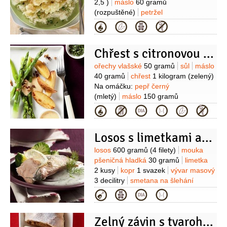
2,5 )
máslo
60 gramů
(rozpuštěné)
petržel
kadeřavá/kudrnka
1 svazek
Kategorie
(nasekaná)
pepř černý
1 špetka
(drcený, podle chuti)
kmín
Chřest s citronovou omáčkou
1 špetka
sůl
1 špetka
(podle chuti)
Suroviny
ořechy vlašské
50 gramů
sůl
máslo
40 gramů
chřest
1 kilogram
(zelený)
Na omáčku:
pepř černý
(mletý)
máslo
150 gramů
(přepuštěné)
žloutek
3 kusy
šťáva
Kategorie
citronová
1/3
decilitru
petržel
hladkolistá
1 lžíce
(plochá,
Losos s limetkami a koprovou omáčkou
nasekaná)
Suroviny
losos
600 gramů
(4 filety)
mouka
pšeničná hladká
30 gramů
limetka
2 kusy
kopr
1 svazek
vývar masový
3 decilitry
smetana na šlehání
2 decilitry
máslo
30 gramů
Na
Kategorie
přílohu:
brambory
400 gramů
celer
250 gramů
brokolice
Zelný závin s tvarohem
1/2
kusu
mléko
1,5 decilitru
máslo