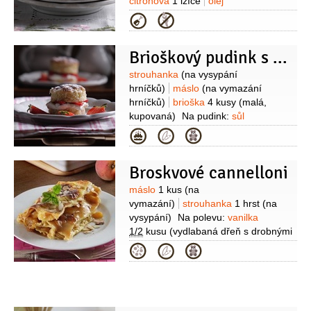
citronová
1 lžíce
olej
olivový
pepř
sůl
vepřové maso
Kategorie
600 gramů
(panenka)
Brioškový pudink s ovocem
Suroviny
strouhanka
(na vysypání
hrníčků)
máslo
(na vymazání
hrníčků)
brioška
4 kusy
(malá,
kupovaná)
Na pudink:
sůl
1 špetka
smetana na vaření
Kategorie
80 gramů
cukr hnědý
70 gramů
vejce
1 kus
žloutek
Broskvové cannelloni
2 kusy
cukr vanilkový
1 balíček
máslo
35 gramů
Na
Suroviny
máslo
1 kus
(na
ozdobení:
smetana na šlehání
vymazání)
strouhanka
1 hrst
(na
100 gramů
(oslazená)
jahody
vysypání)
Na polevu:
vanilka
100 gramů
cukr moučkový
1/2
kusu
(vydlabaná dřeň s drobnými
semínky z vanilkového lusku)
mléko
Kategorie
5 decilitrů
cukr krupice
80 gramů
vejce
1 kus
pudinkový
prášek vanilkový
1 balíček
Na náplň:
broskve
600 gramů
těstoviny