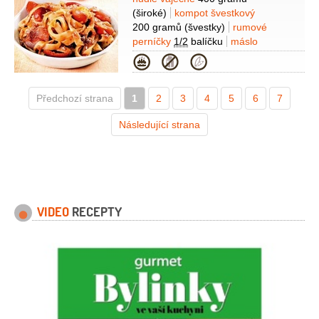
Suroviny
(široké)
kompot švestkový
200 gramů
(švestky)
rumové
perníčky
1/2
balíčku
máslo
100 gramů
(rozpuštěné)
cukr
Kategorie
moučkový
70 gramů
kompot
švestkový
1 decilitr
(šťáva)
rum
Předchozí strana
1
hnědý - tuzemský
2
3
4
2 lžíce
5
(40%)
6
7
Následující strana
VIDEO
RECEPTY