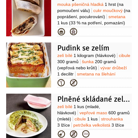
60 gramů
sůl
Suroviny
mouka pšeničná hladká
1 hrst
(na
pomoučení válu)
cukr moučkový
(na
poprášení, pocukrování)
smetana
1 kus
(33 % na potření, pomazání)
Na náplň:
cukr moučkový
Kategorie
2 lžíce
tvaroh měkký
125 gramů
(jemný )
vejce
2 kusy
švestky
Pudink se zelím
50 gramů
(sušené, vypeckované
)
máslo
50 gramů
mandle
30 gramů
Suroviny
zelí bílé
1 kilogram
(hlávkové)
cibule
(nahrubo nakrájené)
sádlo
30 gramů
300 gramů
šunka
200 gramů
(škvařené )
cukr krupice
(vepřová nebo krůtí)
vývar drůbeží
2 lžíce
šťáva citronová
3 kapky
Na
1 decilitr
smetana na šlehání
těsto:
voda
1 decilitr
(vlažná)
vejce
1 decilitr
rajčatový protlak
Kategorie
1 kus
strouhanka
6 lžic
sůl
80 gramů
ocet
2 lžíce
cukr krupice
1 špetka
olej
1 lžíce
mouka
2 lžíce
máslo
2 lžíce
pšeničná hladká
250 gramů
Plněné skládané zelí s mletým masem
Suroviny
zelí bílé
1 kus
(mladé,
hlávkové)
vepřové maso
600 gramů
(mleté)
cibule
1 kus
strouhanka
3 lžíce
petrželka velkolistá
3 lžíce
(najemno nasekaná)
cibulová nať
Kategorie
2 lžíce
hořčice dijonská