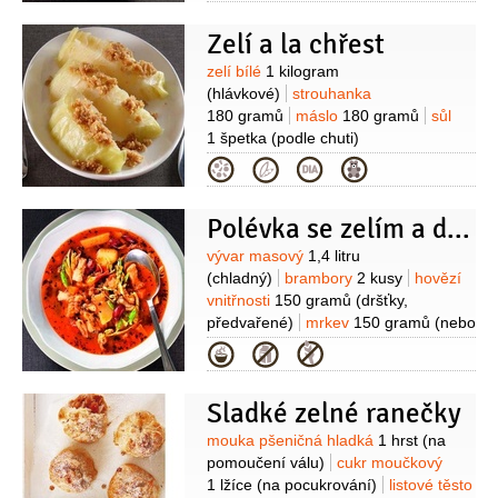
2 lžíce
česnek
3 stroužky
máslo
(na
Zelí a la chřest
vymazání)
Suroviny
zelí bílé
1 kilogram
(hlávkové)
strouhanka
180 gramů
máslo
180 gramů
sůl
1 špetka
(podle chuti)
Kategorie
Polévka se zelím a dršťkami
Suroviny
vývar masový
1,4 litru
(chladný)
brambory
2 kusy
hovězí
vnitřnosti
150 gramů
(dršťky,
předvařené)
mrkev
150 gramů
(nebo
jiná kořenová zelenina)
zelí bílé
Kategorie
120 gramů
cibule
1 kus
fazole
červené
3 lžíce
(z konzervy)
rajčátka
Sladké zelné ranečky
cherry
4 kusy
máslo
1 lžíce
Suroviny
mouka pšeničná hladká
1 hrst
(na
pomoučení válu)
cukr moučkový
1 lžíce
(na pocukrování)
listové těsto