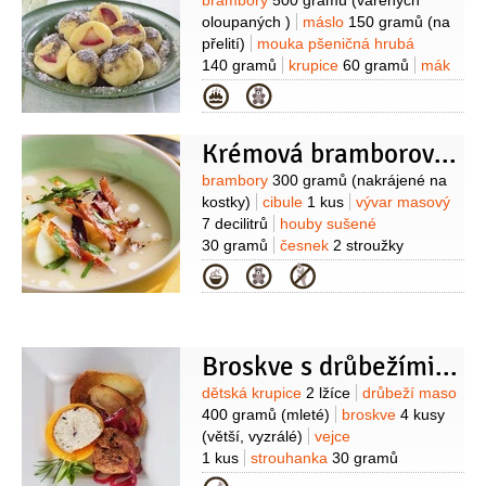
Suroviny
brambory
500 gramů
(vařených
oloupaných )
máslo
150 gramů
(na
přelití)
mouka pšeničná hrubá
140 gramů
krupice
60 gramů
mák
5 lžic
(mletý, na ozdobu)
cukr
Kategorie
moučkový
5 lžic
(na ozdobu)
vejce
1 kus
sůl
mouka pšeničná hladká
Krémová bramborová polévka
(na posypání válu)
Suroviny
brambory
300 gramů
(nakrájené na
kostky)
cibule
1 kus
vývar masový
7 decilitrů
houby sušené
30 gramů
česnek
2 stroužky
(plátky)
smetana na šlehání
1 decilitr
Kategorie
(33%)
máslo
40 gramů
slanina
anglická
2 plátky
(nakrájená na
nudličky)
tymián
1 špetka
Broskve s drůbežími kuličkami
Suroviny
dětská krupice
2 lžíce
drůbeží maso
400 gramů
(mleté)
broskve
4 kusy
(větší, vyzrálé)
vejce
1 kus
strouhanka
30 gramů
(prosátá)
hořčice dijonská