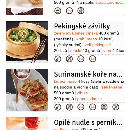
500 gramů
Na náplň:
šťáva citronová
1 lžička
(nebo limetková )
jablka
Kategorie
1 hrst
(sušená - křížaly, propraná,
nebo sušené meruňky)
cibule
1 kus
Pekingské závitky
(malá )
vejce
1 kus
zelí bílé
280 gramů
(na nudličky)
máslo
Suroviny
zeleninová směs čínská
400 gramů
60 gramů
rozinky
1 hrst
(proprané )
(mražená)
krabí maso
10 kusů
(tyčinky surimi)
zelí pekingské
20 listů
máslo
40 gramů
víno
4 lžíce
(rýžové, sladké)
sójová omáčka
Kategorie
3 lžíce
ústřicová omáčka
2 lžíce
feferonková pasta
Surinamské kuře na zelí
1,5 lžičky
ocet rýžový
1 lžička
Suroviny
kuřecí maso
4 kusy
(stehna rozdělená
na spodní a vrchní část)
zelí kysané
500 gramů
cibule
200 gramů
paprika kapie
1 kus
máslo
2 lžíce
olej
Kategorie
2 lžíce
paprika feferonka
1 kus
zázvor
1 lžíce
(čerstvý jemně
Opilé nudle s perníkem
strouhaný )
sůl
nudle vaječné
400 gramů