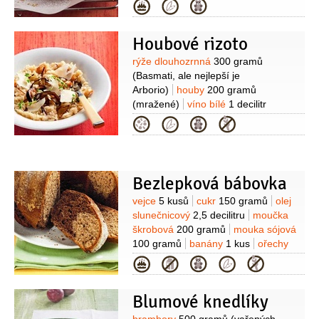
z 1/2 citronu)
žloutek
1 kus
Na
Kategorie
80 gramů
mouka pšeničná
náplň:
pudinkový prášek vanilkový
polohrubá
80 gramů
1 kus
mléko
5 decilitrů
rýže
Houbové rizoto
100 gramů
(vařená)
cukr
70 gramů
žloutek
1 kus
máslo
Suroviny
rýže dlouhozrnná
300 gramů
25 gramů
(Basmati, ale nejlepší je
Arborio)
houby
200 gramů
(mražené)
víno bílé
1 decilitr
(suché)
olej olivový
Kategorie
2/3
decilitru
máslo
60 gramů
cibule
1 kus
(středně velká)
tymián
2 lžičky
sůl
2 špetky
vývar
7 decilitrů
(masový nebo zeleninový)
Bezlepková bábovka
Suroviny
vejce
5 kusů
cukr
150 gramů
olej
slunečnicový
2,5 decilitru
moučka
škrobová
200 gramů
mouka sójová
100 gramů
banány
1 kus
ořechy
vlašské
100 gramů
(jemně
Kategorie
umleté)
kakao
2 lžíce
kypřící prášek
do pečiva
1/2
kusu
Blumové knedlíky