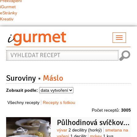
Překvapení
iGurmet
eStránky
Kreativ
Přepno
naviga
Vyhledat
recept
Suroviny
Máslo
Zobrazit podle:
Všechny recepty
Recepty s fotkou
Počet receptů:
3005
Půlhodinová svíčková omáčka
Suroviny
vývar
2 decilitry
(horký)
smetana na
vaření
1 decilitr
mrkev
1 kus