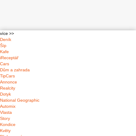
více >>
Deník
Šíp
Kafe
iReceptář
Cars
Dům a zahrada
TipCars
Annonce
Realcity
Dotyk
National Geographic
Automix
Vlasta
Story
Kondice
Květy