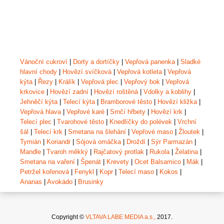
Vánoční cukroví
|
Dorty a dortíčky
|
Vepřová panenka
|
Sladké
hlavní chody
|
Hovězí svíčková
|
Vepřová kotleta
|
Vepřová
kýta
|
Řezy
|
Králík
|
Vepřová plec
|
Vepřový bok
|
Vepřová
krkovice
|
Hovězí zadní
|
Hovězí roštěná
|
Vdolky a koblihy
|
Jehněčí kýta
|
Telecí kýta
|
Bramborové těsto
|
Hovězí kližka
|
Vepřová hlava
|
Vepřové karé
|
Srnčí hřbety
|
Hovězí krk
|
Telecí plec
|
Tvarohové těsto
|
Knedlíčky do polévek
|
Vrchní
šál
|
Telecí krk
|
Smetana na šlehání
|
Vepřové maso
|
Žloutek
|
Tymián
|
Koriandr
|
Sójová omáčka
|
Droždí
|
Sýr Parmazán
|
Mandle
|
Tvaroh měkký
|
Rajčatový protlak
|
Rukola
|
Želatina
|
Smetana na vaření
|
Špenát
|
Krevety
|
Ocet Balsamico
|
Mák
|
Petržel kořenová
|
Fenykl
|
Kopr
|
Telecí maso
|
Kokos
|
Ananas
|
Avokádo
|
Brusinky
Copyright ©
VLTAVA LABE MEDIA a.s.,
2017.