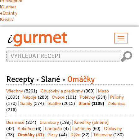
Překvapení
iGurmet
eStránky
Kreativ
Přepno
naviga
Vyhledat
recept
Recepty
Slané
Omáčky
Všechny
(8261)
Chuťovky a předkrmy
(969)
Maso
(1893)
Nápoje
(283)
Ovoce
(101)
Polévky
(534)
Přílohy
(170)
Saláty
(374)
Sladké
(2613)
Slané
(1108)
Zelenina
(216)
Bezmasé
(224)
Brambory
(199)
Knedlíky (plněné)
(42)
Kukuřice
(6)
Langoše
(4)
Luštěniny
(60)
Obiloviny
(38)
Omáčky
(41)
Pizzy
(44)
Rýže
(82)
Těstoviny
(180)