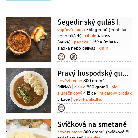
Segedínský guláš I.
Suroviny
vepřové maso
750 gramů
(ramínko
nebo bůček)
cibule
4 kusy
(velké)
paprika
1 lžíce
(mletá -
sladká nebo pálivá)
kmín
1/2
lžičky
vývar masový
Kategorie
500 mililitrů
zelí kysané
200 gramů
(bílé)
rajčatový protlak
Pravý hospodský guláš se silnou šťávou a domácími žemlovými knedlíky
1 lžíce
smetana zakysaná
250 mililitrů
sůl
Suroviny
hovězí maso
800 gramů
(kližky)
cibule
800 gramů
olej
slunečnicový
4 lžíce
rajčatový protlak
3 lžíce
paprika sladká
2 lžíce
rajčata
400 gramů
Kategorie
(loupané)
vývar masový
600 mililitrů
(silný)
paprika kapie
1 kus
česnek
Svíčková na smetaně
3 stroužky
Žemlové knedlíky:
pečivo
8 kusů
(bílé)
mléko
Suroviny
hovězí maso
800 gramů
(svíčková či
150 mililitrů
vejce
3 kusy
petržel