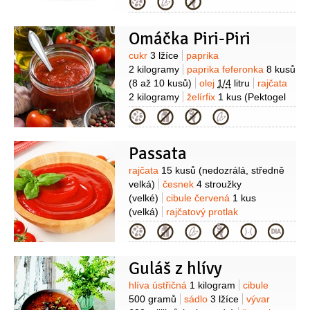
Kategorie
(čerstvá, bez semínek)
máslo
50 gramů
olej olivový
med
1 lžíce
Omáčka Piri-Piri
(tekutý)
cukr
2 lžíce
(vláčný, tmavý,
přírodní)
semínko hořčičné
1 lžička
Suroviny
cukr
3 lžíce
paprika
(anglický hořčičný prášek)
2 kilogramy
paprika feferonka
8 kusů
(8 až 10 kusů)
olej
1/4
litru
rajčata
2 kilogramy
želírfix
1 kus
(Pektogel
č.3)
česnek
2 paličky
cibule
Kategorie
1 kilogram
koření
1 balíček
(Deko)
Passata
Suroviny
rajčata
15 kusů
(nedozrálá, středně
velká)
česnek
4 stroužky
(velké)
cibule červená
1 kus
(velká)
rajčatový protlak
125 mililitrů
rajčata sušená
Kategorie
125 mililitrů
olej olivový
2 lžíce
bazalka
1 lžíce
Guláš z hlívy
(nasekaná)
pepř černý
1 lžička
(mletý)
sůl
(dle chuti)
Suroviny
hlíva ústřičná
1 kilogram
cibule
500 gramů
sádlo
3 lžíce
vývar