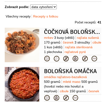
Zobrazit podle:
Všechny recepty
Recepty s fotkou
Počet receptů:
41
ČOČKOVÁ BOLOŇSKÁ OMÁČKA S TĚSTOVINAMI
Suroviny
mrkev
3 kusy
(větší)
rajčata sušená
170 gramů
česnek
3 stroužky
cibule
1 kus
(větší)
rajčata sterilovaná
1 plechovka
rajčatové pyré
1 plechovka
čočka zelená
2,5 hrnku
Kategorie
(může být i hnědá nebo černá-
předem namočená)
těstoviny
BOLOŇSKÁ OMÁČKA
500 gramů
(bezlepkové -např.
kukuřičné,žitné)
řasy mořské
Suroviny
omáčka rajčatovo-bazalková
(kousek)
500 gramů
mleté maso
500 gramů
(hovězí nebo mix hovězí a
vepřové)
cibule
150 gramů
česnek
(3-4 stroužky)
olej olivový
Kategorie
3 lžíce
sirup rýžový
2 lžíce
sůl
1,5 lžíce
bylinky
1 hrst
(čerstvé-