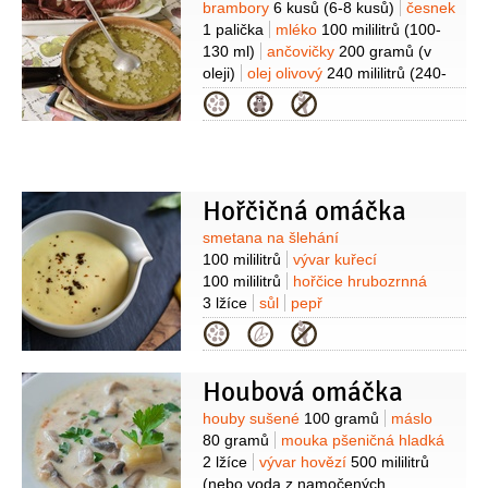
Suroviny
brambory
6 kusů
(6-8 kusů)
česnek
1 palička
mléko
100 mililitrů
(100-
130 ml)
ančovičky
200 gramů
(v
oleji)
olej olivový
240 mililitrů
(240-
250 ml)
máslo
50 gramů
zelenina
Kategorie
((mrkev, čekanka, řapíkatý celer,
fenykl, čerstvé lusky)
sůl
Hořčičná omáčka
Suroviny
smetana na šlehání
100 mililitrů
vývar kuřecí
100 mililitrů
hořčice hrubozrnná
3 lžíce
sůl
pepř
Kategorie
Houbová omáčka
Suroviny
houby sušené
100 gramů
máslo
80 gramů
mouka pšeničná hladká
2 lžíce
vývar hovězí
500 mililitrů
(nebo voda z namočených