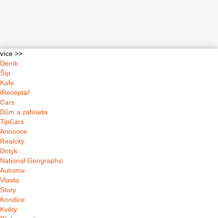
více >>
Deník
Šíp
Kafe
iReceptář
Cars
Dům a zahrada
TipCars
Annonce
Realcity
Dotyk
National Geographic
Automix
Vlasta
Story
Kondice
Květy