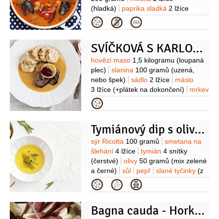
(hladká)
paprika sladká
2 lžíce
(maďarská)
olej olivový
4 lžíce
(+ k
Kategorie
podávání)
rajčata sterilovaná
250 gramů
cibule
1 kus
SVÍČKOVÁ S KARLOVARSKÝMI KNEDLÍKY
(velká)
paprika červená
200 gramů
vývar rybí
300 mililitrů
Suroviny
hovězí maso
1,5 kilogramu
(loupaná
(nebo zeleninový)
plec)
slanina
100 gramů
(uzená,
nebo špek)
sádlo
2 lžíce
máslo
3 lžíce
(+plátek na dokončení)
mrkev
3 kusy
(střední)
celer
1/4
kusu
Kategorie
(menšího)
petržel kořenová
1 kus
cibule
2 kusy
jablka
1 kus
Tymiánový dip s olivami
Karlovarské knedlíky:
houska
600 gramů
(starší)
mléko
Suroviny
sýr Ricotta
100 gramů
smetana na
500 mililitrů
vejce
4 kusy
petržel
šlehání
4 lžíce
tymián
4 snítky
hladkolistá
1 svazek
sůl
(čerstvé)
olivy
50 gramů
(mix zelené
a černé)
sůl
pepř
slané tyčinky
(z
listového těsta k podávání)
Kategorie
Bagna cauda - Horký česnekovo-ančovičkový dip