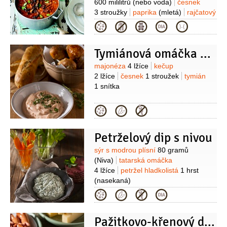
600 mililitrů
(nebo voda)
česnek
3 stroužky
paprika
(mletá)
rajčatový
protlak
2 lžíce
majoránka
Kategorie
1 lžíce
kmín
1 lžička
Tymiánová omáčka s česnekem
Suroviny
majonéza
4 lžíce
kečup
2 lžíce
česnek
1 stroužek
tymián
1 snítka
Kategorie
Petrželový dip s nivou
Suroviny
sýr s modrou plísní
80 gramů
(Niva)
tatarská omáčka
4 lžíce
petržel hladkolistá
1 hrst
(nasekaná)
Kategorie
Pažitkovo-křenový dresink