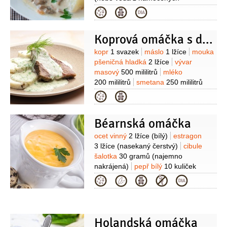
hub)
kmín
1 špetka
Kategorie
(drcený)
smetana na šlehání
200 mililitrů
smetana zakysaná
Koprová omáčka s domácím knedlíkem
100 mililitrů
petržel hladkolistá
1/2
svazku
šťáva citronová
(z 1/2
Suroviny
kopr
1 svazek
máslo
1 lžíce
mouka
citronu)
pšeničná hladká
2 lžíce
vývar
masový
500 mililitrů
mléko
200 mililitrů
smetana
250 mililitrů
(sladká)
cukr krupice
2 lžičky
ocet
Kategorie
1 lžíce
vejce
4 kusy
Knedlíky:
houska
2 kusy
droždí
Béarnská omáčka
1/3
kostky
mléko
250 mililitrů
vejce
1 kus
mouka pšeničná polohrubá
Suroviny
ocet vinný
2 lžíce
(bílý)
estragon
350 gramů
sůl
3 lžíce
(nasekaný čerstvý)
cibule
šalotka
30 gramů
(najemno
nakrájená)
pepř bílý
10 kuliček
(rozdrcený)
žloutek
4 kusy
(nejlépe z
Kategorie
biovajec )
máslo
250 gramů
(přepuštěné)
kerblík
2 lžíce
(najemno nakrájený)
sůl
pepř
Holandská omáčka