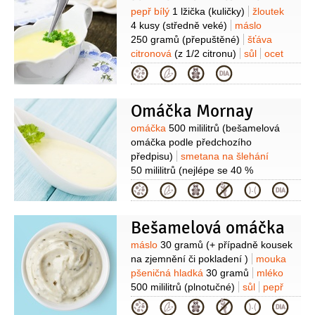
Suroviny
pepř bílý
1 lžička
(kuličky)
žloutek
4 kusy
(středně veké)
máslo
250 gramů
(přepuštěné)
šťáva
citronová
(z 1/2 citronu)
sůl
ocet
vinný
1 lžíce
(bílý)
Kategorie
Omáčka Mornay
Suroviny
omáčka
500 mililitrů
(bešamelová
omáčka podle předchozího
předpisu)
smetana na šlehání
50 mililitrů
(nejlépe se 40 %
tuku)
žloutek
3 kusy
(středně
Kategorie
velké)
sýr Ementál
100 gramů
(nebo
čedar)
sůl
pepř bílý
Bešamelová omáčka
Suroviny
máslo
30 gramů
(+ případně kousek
na zjemnění či pokladení )
mouka
pšeničná hladká
30 gramů
mléko
500 mililitrů
(plnotučné)
sůl
pepř
bílý
muškátový oříšek
1 špetka
Kategorie