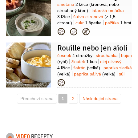
Suroviny
smetana
2 lžíce
(křenová, nebo
strouhaný křen)
tatarská omáčka
3 lžíce
šťáva citronová
(z 1,5
citronu)
cukr
1 špetka
pažitka
1 hrst
(najemno nakrájená)
Kategorie
Rouille nebo jen aioli
Suroviny
česnek
4 stroužky
strouhanka
bujon
(rybí)
žloutek
1 kus
olej olivový
4 lžíce
šafrán
(velká)
paprika sladká
(velká)
paprika pálivá
(velká)
sůl
(velká)
Kategorie
Předchozí strana
1
2
Následující strana
VIDEO
RECEPTY