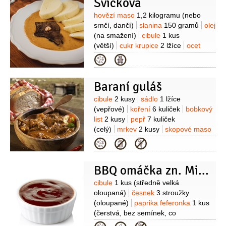
Svíčková
zahuštění)
pečivo
(čerstvé pečivo k
podávání)
kmín
Suroviny
hovězí maso
1,2 kilogramu
(nebo
srnčí, dančí)
slanina
150 gramů
olej
(na smažení)
cibule
1 kus
(větší)
cukr krupice
2 lžíce
ocet
2 lžíce
mrkev
1 kus
(velká)
pastinák
Kategorie
1 kus
(nebo petržel a 1/4
celeru)
hořčice plnotučná
1 lžíce
Baraní guláš
Suroviny
cibule
2 kusy
sádlo
1 lžíce
(vepřové)
koření
6 kuliček
bobkový
list
2 kusy
pepř
7 kuliček
(celý)
mrkev
2 kusy
skopové maso
500 gramů
(kýta)
rajčatový protlak
Kategorie
(malý)
paprika feferonka
1 kus
BBQ omáčka zn. Mimozemšťan
Suroviny
cibule
1 kus
(středně velká
oloupaná)
česnek
3 stroužky
(oloupané)
paprika feferonka
1 kus
(čerstvá, bez semínek, co
nejpálivější)
paprika chilli
1 kus