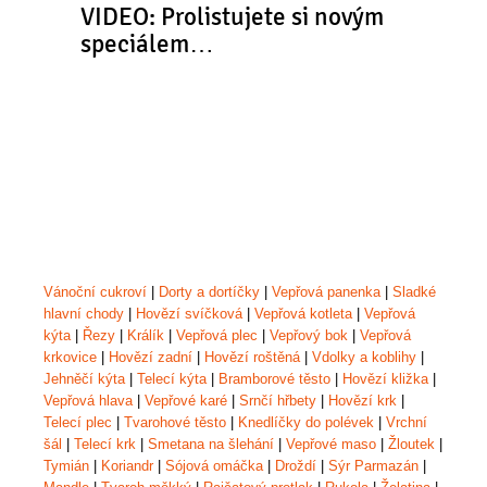
VIDEO: Prolistujete si novým
speciálem…
Vánoční cukroví
|
Dorty a dortíčky
|
Vepřová panenka
|
Sladké
hlavní chody
|
Hovězí svíčková
|
Vepřová kotleta
|
Vepřová
kýta
|
Řezy
|
Králík
|
Vepřová plec
|
Vepřový bok
|
Vepřová
krkovice
|
Hovězí zadní
|
Hovězí roštěná
|
Vdolky a koblihy
|
Jehněčí kýta
|
Telecí kýta
|
Bramborové těsto
|
Hovězí kližka
|
Vepřová hlava
|
Vepřové karé
|
Srnčí hřbety
|
Hovězí krk
|
Telecí plec
|
Tvarohové těsto
|
Knedlíčky do polévek
|
Vrchní
šál
|
Telecí krk
|
Smetana na šlehání
|
Vepřové maso
|
Žloutek
|
Tymián
|
Koriandr
|
Sójová omáčka
|
Droždí
|
Sýr Parmazán
|