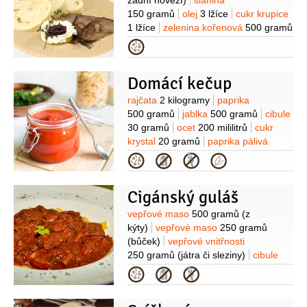
zadní hovězí)
slanina
kadeřavá/kudrnka
1 hrst
sůl
150 gramů
olej
3 lžíce
cukr krupice
1 špetka
1 lžíce
zelenina kořenová
500 gramů
(mrkev, celer, petržel - poměr
Kategorie
3:2:1)
cibule
1 kus
pepř
8 kuliček
nové koření
Domácí kečup
4 kuličky
bobkový list
2 listy
Suroviny
rajčata
2 kilogramy
paprika
500 gramů
jablka
500 gramů
cibule
30 gramů
ocet
200 mililitrů
cukr
krystal
20 gramů
paprika pálivá
1 lžička
(červená)
pepř černý
Kategorie
1/2
lžičky
(mletý)
hřebíček
6 kusů
Cigánský guláš
Suroviny
vepřové maso
500 gramů
(z
kýty)
vepřové maso
250 gramů
(bůček)
vepřové vnitřnosti
250 gramů
(játra či sleziny)
cibule
350 gramů
olej
(nebo lépe
Kategorie
sádlo)
paprika
2 kusy
(zelená
slovenská)
mouka
3 lžíce
(na