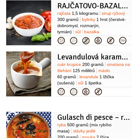
RAJČATOVO-BAZALKOVÁ OMÁČKA
saturejka, oregani nebo
sušené)
smetana
(ovesná, lze
Suroviny
rajčata
1,5 kilogramu
sirup rýžový
vynechat)
300 gramů
bylinky
1 hrst
(čerstvé-
dobromysl, rozmarýn,
tymián)
sůl
bazalka
Kategorie
Levandulová karamelová omáčka
Suroviny
cukr krupice
200 gramů
smetana na
šlehání
125 mililitrů
máslo
60 gramů
levandule
1 lžička
(sušená)
sůl
1 špetka
Kategorie
Gulasch di pesce – rybí guláš
Suroviny
ryba
500 gramů
(mix rybího
masa)
slávky jedlé
200 gramů
mouka
2 lžíce