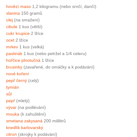
hovězí maso
1,2 kilogramu (nebo srnčí, dančí)
slanina
150 gramů
olej
(na smažení)
cibule
1 kus (větší)
cukr krupice
2 lžíce
ocet
2 lžíce
mrkev
1 kus (velká)
pastinák
1 kus (nebo petržel a 1/4 celeru)
hořčice plnotučná
1 lžíce
brusinky
(zavařené, do omáčky a k podávání)
nové koření
pepř černý
(celý)
tymián
sůl
pepř
(mletý)
vývar
(na podlévání)
mouka
(k zahuštění)
smetana zakysaná
200 mililitrů
knedlík karlovarský
citron
(skrojky k podávání)