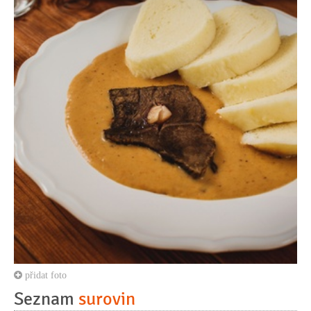
přidat foto
Seznam
surovin