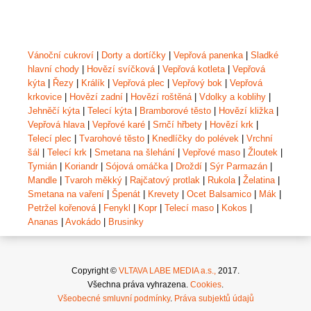
Vánoční cukroví
|
Dorty a dortíčky
|
Vepřová panenka
|
Sladké
hlavní chody
|
Hovězí svíčková
|
Vepřová kotleta
|
Vepřová
kýta
|
Řezy
|
Králík
|
Vepřová plec
|
Vepřový bok
|
Vepřová
krkovice
|
Hovězí zadní
|
Hovězí roštěná
|
Vdolky a koblihy
|
Jehněčí kýta
|
Telecí kýta
|
Bramborové těsto
|
Hovězí kližka
|
Vepřová hlava
|
Vepřové karé
|
Srnčí hřbety
|
Hovězí krk
|
Telecí plec
|
Tvarohové těsto
|
Knedlíčky do polévek
|
Vrchní
šál
|
Telecí krk
|
Smetana na šlehání
|
Vepřové maso
|
Žloutek
|
Tymián
|
Koriandr
|
Sójová omáčka
|
Droždí
|
Sýr Parmazán
|
Mandle
|
Tvaroh měkký
|
Rajčatový protlak
|
Rukola
|
Želatina
|
Smetana na vaření
|
Špenát
|
Krevety
|
Ocet Balsamico
|
Mák
|
Petržel kořenová
|
Fenykl
|
Kopr
|
Telecí maso
|
Kokos
|
Ananas
|
Avokádo
|
Brusinky
Copyright ©
VLTAVA LABE MEDIA a.s.,
2017.
Všechna práva vyhrazena.
Cookies
.
Všeobecné smluvní podmínky
.
Práva subjektů údajů