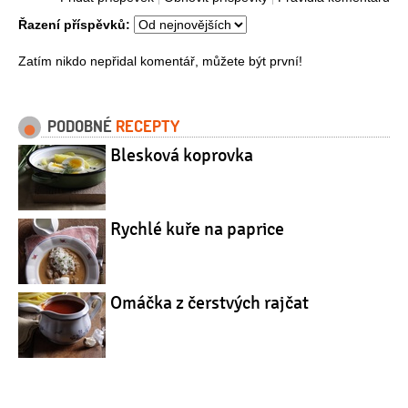
Řazení příspěvků:
Zatím nikdo nepřidal komentář, můžete být první!
PODOBNÉ
RECEPTY
Blesková koprovka
Rychlé kuře na paprice
Omáčka z čerstvých rajčat