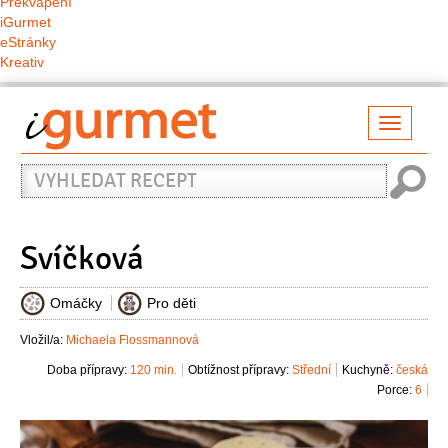
Překvapení
iGurmet
eStránky
Kreativ
Přepno
naviga
Vyhledat
recept
Svíčková
Omáčky
Pro děti
Vložil/a:
Michaela Flossmannová
Doba přípravy:
120 min.
Obtížnost přípravy:
Střední
Kuchyně:
česká
Porce:
6