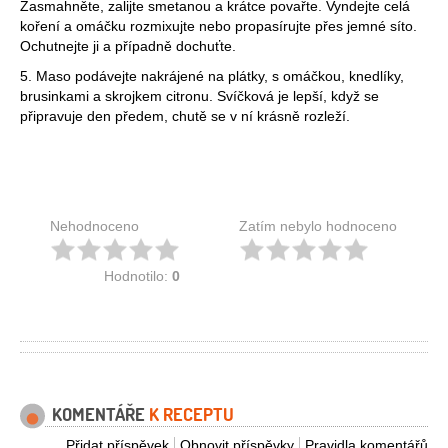
Zasmahněte, zalijte smetanou a krátce povařte. Vyndejte celá
koření a omáčku rozmixujte nebo propasírujte přes jemné síto.
Ochutnejte ji a případně dochuťte.
5. Maso podávejte nakrájené na plátky, s omáčkou, knedlíky,
brusinkami a skrojkem citronu. Svíčková je lepší, když se
připravuje den předem, chutě se v ní krásně rozleží.
Nehodnoceno
Zatím nebylo hodnoceno
Hodnotilo:
0
KOMENTÁŘE
K RECEPTU
Přidat příspěvek
Obnovit příspěvky
Pravidla komentářů