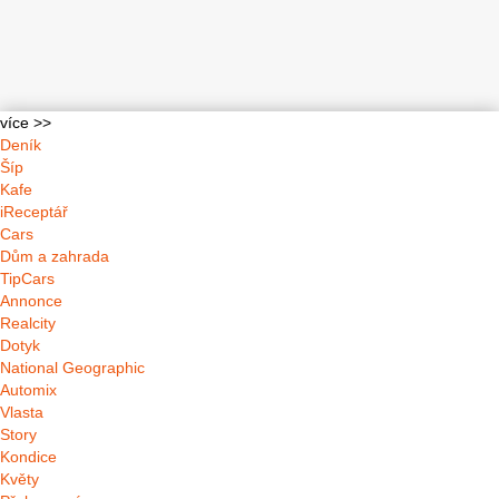
více >>
Deník
Šíp
Kafe
iReceptář
Cars
Dům a zahrada
TipCars
Annonce
Realcity
Dotyk
National Geographic
Automix
Vlasta
Story
Kondice
Květy