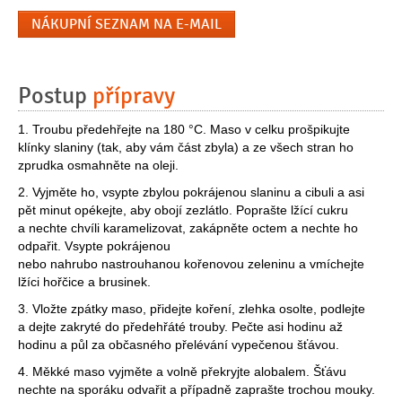
NÁKUPNÍ SEZNAM NA E-MAIL
Postup
přípravy
1. Troubu předehřejte na 180 °C. Maso v celku prošpikujte
klínky slaniny (tak, aby vám část zbyla) a ze všech stran ho
zprudka osmahněte na oleji.
2. Vyjměte ho, vsypte zbylou pokrájenou slaninu a cibuli a asi
pět minut opékejte, aby obojí zezlátlo. Poprašte lžící cukru
a nechte chvíli karamelizovat, zakápněte octem a nechte ho
odpařit. Vsypte pokrájenou
nebo nahrubo nastrouhanou kořenovou zeleninu a vmíchejte
lžíci hořčice a brusinek.
3. Vložte zpátky maso, přidejte koření, zlehka osolte, podlejte
a dejte zakryté do předehřáté trouby. Pečte asi hodinu až
hodinu a půl za občasného přelévání vypečenou šťávou.
4. Měkké maso vyjměte a volně překryjte alobalem. Šťávu
nechte na sporáku odvařit a případně zaprašte trochou mouky.