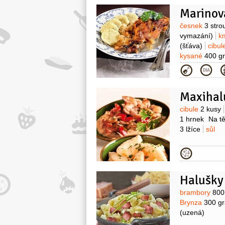
Marinova
Surovin
česnek
3 stro
vymazání)
k
(šťáva)
cibu
kysané
400 g
Kategor
Maxihal
Surovin
cibule
2 kusy
1 hrnek
Na tě
3 lžíce
sůl
Kategor
Halušky
Surovin
brambory
800
Brynza
300 g
(uzená)