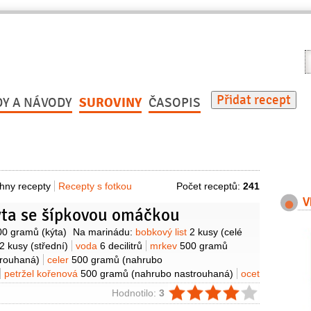
V
r
Přidat recept
DY A NÁVODY
SUROVINY
ČASOPIS
hny recepty
Recepty s fotkou
Počet receptů:
241
V
ýta se šípkovou omáčkou
y
00 gramů
(kýta)
Na marinádu:
bobkový list
2 kusy
(celé
2 kusy
(střední)
voda
6 decilitrů
mrkev
500 gramů
trouhaná)
celer
500 gramů
(nahrubo
petržel kořenová
500 gramů
(nahrubo nastrouhaná)
ocet
černý
4 kuličky
(celý)
nové koření
4 kuličky
(celé)
Na
ie
Hodnotilo:
3
r
200 gramů
petržel kořenová
150 gramů
cibule
1 kus
(na