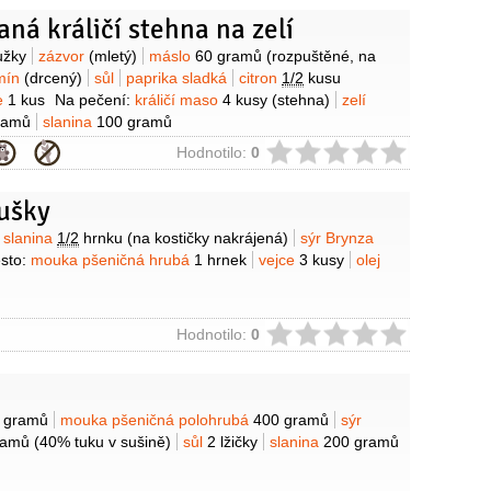
ná králičí stehna na zelí
y
užky
zázvor
(mletý)
máslo
60 gramů
(rozpuštěné, na
mín
(drcený)
sůl
paprika sladká
citron
1/2
kusu
le
1 kus
Na pečení:
králičí maso
4 kusy
(stehna)
zelí
ramů
slanina
100 gramů
ie
Hodnotilo:
0
ušky
y
slanina
1/2
hrnku
(na kostičky nakrájená)
sýr Brynza
sto:
mouka pšeničná hrubá
1 hrnek
vejce
3 kusy
olej
ie
Hodnotilo:
0
y
 gramů
mouka pšeničná polohrubá
400 gramů
sýr
ramů
(40% tuku v sušině)
sůl
2 lžičky
slanina
200 gramů