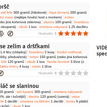
mrkev
100 gramů
smetana
2,5 decilitru
(33%)
víno
oršč
litry
vývar masový
2 decilitry
máslo
80 gramů
slanina
y
zelí bílé
300 gramů
(hlávkové)
řepa červená
200 gramů
ězí maso
(nejlépe hovězí kost s morkem)
mrkev
ebo jiná kořenová zelenina)
slanina
100 gramů
brambory
, oloupaná)
cibule
1 kus
smetana zakysaná
1,25 decilitru
ie
Hodnotilo:
1
se zelím a dršťkami
VIDE
y
ý
1,4 litru
(chladný)
brambory
2 kusy
hovězí vnitřnosti
spe
ršťky, předvařené)
mrkev
150 gramů
(nebo jiná kořenová
í bílé
120 gramů
cibule
1 kus
fazole červené
3 lžíce
(z
jčátka cherry
4 kusy
máslo
1 lžíce
ie
Hodnotilo:
0
láč se slaninou
y
00 gramů
zelí kysané
300 gramů
smetana zakysaná
5%, ale i tučnější)
slanina
120 gramů
(uzená)
vejce
bílé
1 decilitr
smetana na šlehání
1 decilitr
šunka
6 plátků
 krůtí)
cibule
1 kus