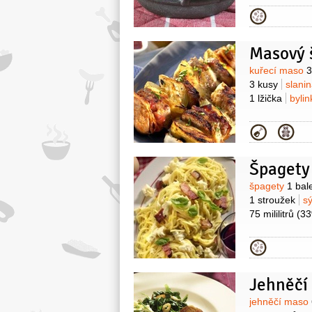
Kategor
Masový š
Surovin
kuřecí maso
3
3 kusy
slani
1 lžička
bylin
Kategor
Špagety
Surovin
špagety
1 bal
1 stroužek
s
75 mililitrů
(3
Kategor
Jehněčí
Surovin
jehněčí maso