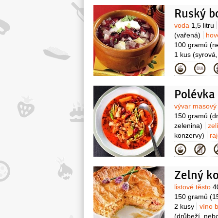
osmahnutí)
Ruský b
červené
2 deci
60 gramů
Surovin
voda
1,5 litru
(vařená)
hov
100 gramů
(n
1 kus
(syrová
(15%)
Kategor
Polévka 
Surovin
vývar masov
150 gramů
(d
zelenina)
zel
konzervy)
ra
Kategor
Zelný ko
Surovin
listové těsto
4
150 gramů
(1
2 kusy
víno 
(drůbeží, nebo