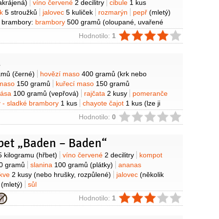
akrájená)
víno červené
2 decilitry
cibule
1 kus
ek
5 stroužků
jalovec
5 kuliček
rozmarýn
pepř
(mletý)
 brambory:
brambory
500 gramů
(oloupané, uvařené
áslo
50 gramů
pórek
1/2
kusu
smetana
ie
Hodnotilo:
1
pepř
(mletý)
sůl
a
y
amů
(černé)
hovězí maso
400 gramů
(krk nebo
 maso
150 gramů
kuřecí maso
150 gramů
bása
100 gramů
(vepřová)
rajčata
2 kusy
pomeranče
y - sladké brambory
1 kus
chayote čajot
1 kus
(lze ji
ubnou)
ie
Hodnotilo:
0
řbet „Baden – Baden“
y
5 kilogramu
(hřbet)
víno červené
2 decilitry
kompot
0 gramů
slanina
100 gramů
(plátky)
ananas
skve
2 kusy
(nebo hrušky, rozpůlené)
jalovec
(několik
ř
(mletý)
sůl
ie
Hodnotilo:
1