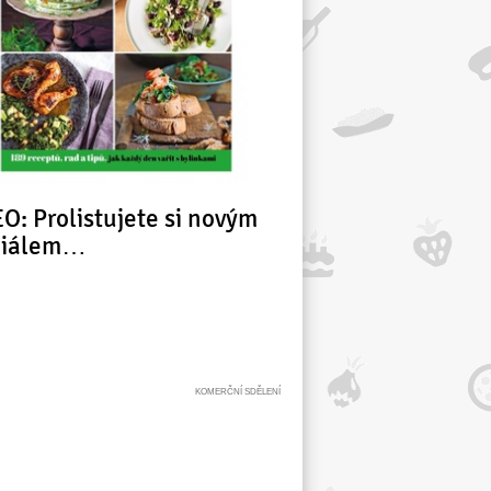
O: Prolistujete si novým
ciálem…