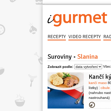
RECEPTY
VIDEO RECEPTY
RA
Suroviny
Slanina
Všec
Zobrazit podle:
Kančí k
Surovin
kančí maso
8
lístky)
cibule
(nahrubo nas
nastrouhaná)
2 lžíce
pepř 
Kategor
omáčku:
cele