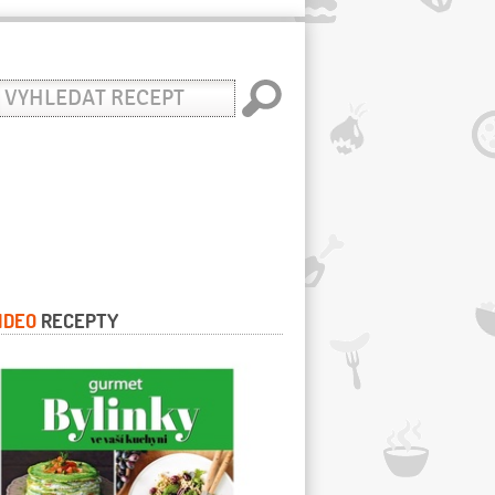
yhledat
ecept
IDEO
RECEPTY