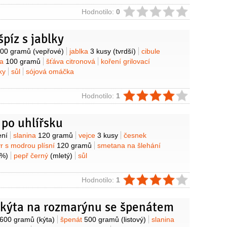
ie
Hodnotilo:
0
píz s jablky
y
00 gramů
(vepřové)
jablka
3 kusy
(tvrdší)
cibule
na
100 gramů
šťáva citronová
koření grilovací
ky
sůl
sójová omáčka
ie
Hodnotilo:
1
 po uhlířsku
y
ení
slanina
120 gramů
vejce
3 kusy
česnek
ýr s modrou plísní
120 gramů
smetana na šlehání
3%)
pepř černý
(mletý)
sůl
ie
Hodnotilo:
1
 kýta na rozmarýnu se špenátem
y
600 gramů
(kýta)
špenát
500 gramů
(listový)
slanina