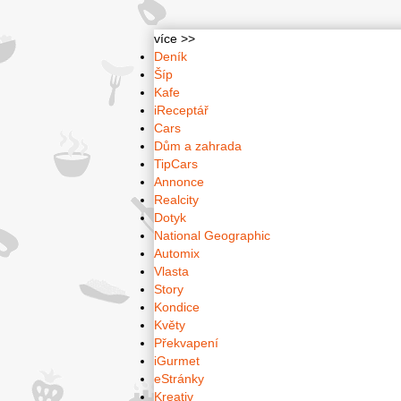
více >>
Deník
Šíp
Kafe
iReceptář
Cars
Dům a zahrada
TipCars
Annonce
Realcity
Dotyk
National Geographic
Automix
Vlasta
Story
Kondice
Květy
Překvapení
iGurmet
eStránky
Kreativ