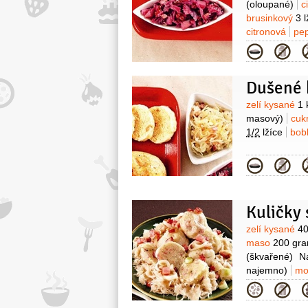
(oloupané)
c
brusinkový
3 l
citronová
pe
Kategor
Dušené 
Surovin
zelí kysané
1 
masový)
cuk
1/2
lžíce
bobk
Kategor
Kuličky 
Surovin
zelí kysané
4
maso
200 gr
(škvařené)
Na
najemno)
mo
anglická
80 g
Kategor