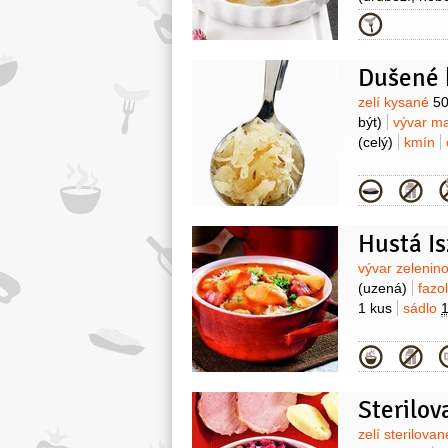
Kategor
Dušené 
Surovin
zelí kysané
5
být)
vývar m
(celý)
kmín
Kategor
Hustá I
Surovin
vývar zelenin
(uzená)
fazo
1 kus
sádlo
1
Kategor
Sterilov
Surovin
zelí sterilova