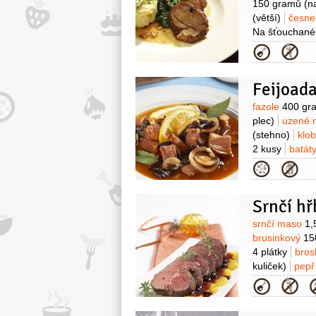
150 gramů
(n
(větší)
česn
Na šťouchané
doměkka)
m
Kategor
1/2
decilitru
Feijoad
Surovin
fazole
400 gr
plec)
uzené
(stehno)
klo
2 kusy
batát
nahradit kedl
Kategor
Srnčí h
Surovin
srnčí maso
1,
brusinkový
15
4 plátky
bro
kuliček)
pep
Kategor