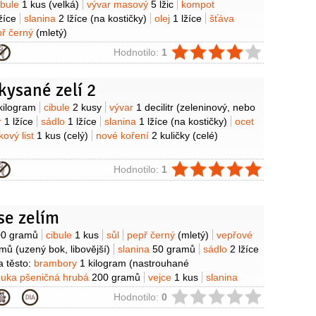
ibule
1 kus
(velká)
vývar masový
5 lžic
kompot
žíce
slanina
2 lžíce
(na kostičky)
olej
1 lžíce
šťáva
př černý
(mletý)
ie
Hodnotilo:
1
kysané zelí 2
y
kilogram
cibule
2 kusy
vývar
1 decilitr
(zeleninový, nebo
r
1 lžíce
sádlo
1 lžíce
slanina
1 lžíce
(na kostičky)
ocet
ový list
1 kus
(celý)
nové koření
2 kuličky
(celé)
ie
Hodnotilo:
1
se zelím
y
00 gramů
cibule
1 kus
sůl
pepř černý
(mletý)
vepřové
amů
(uzený bok, libovější)
slanina
50 gramů
sádlo
2 lžíce
 těsto:
brambory
1 kilogram
(nastrouhané
uka pšeničná hrubá
200 gramů
vejce
1 kus
slanina
ramů
ie
Hodnotilo:
0