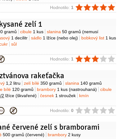
ie
Hodnotilo:
1
kysané zelí 1
y
00 gramů
cibule
1 kus
slanina
50 gramů
(nemusí
asový
1 decilitr
sádlo
1 lžíce
(nebo olej)
bobkový list
1 kus
cukr
sůl
ie
Hodnotilo:
1
sztvánova rakeťačka
y
ový
1,2 litru
zelí bílé
350 gramů
slanina
140 gramů
le bílé
120 gramů
brambory
1 kus
(nastrouhaná)
cibule
/2
lžíce
(škvařené)
česnek
1 stroužek
kmín
ie
Hodnotilo:
0
ané červené zelí s bramborami
y
né
500 gramů
(červené)
brambory
2 kusy