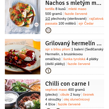
50 gramů
vývar drůbeží
Nachos s mletým masem
1/2
decilitru
paprička chilli červená
Suroviny
tortilla
8 kusů
mleté maso
1 kus
paprika sladká
1 lžička
500 gramů
fazole červené
(mletá)
cukr
1 špetka
ocet
pepř
1/2
plechovky
(sterilované)
rajčatová
černý
(mletý)
passata
100 mililitrů
sýr Čedar
200 gramů
rajčata
2 kusy
cibulka
Kategorie
jarní
1 svazek
česnek
1 stroužek
koření chilli
2 lžičky
Grilovaný hermelín s pikantními fazolemi
(mleté)
Suroviny
sýr s bílou plísní
1 balení
(Sedlčanský
Hermelín, s brusinkovou
omáčkou)
šunka tyrolská
4 plátky
(delší plátky)
fazole červené
2 plechovky
cibule
1 kus
česnek
Kategorie
2 stroužky
paprička chilli červená
1 kus
cibulka jarní
1 kus
rajčata
Chilli con carne I
2 kusy
pepř černý
(mletý)
Suroviny
vepřové maso
400 gramů
(plecko)
cibule
2 kusy
česnek
4 stroužky
olej slunečnicový
4 lžíce
fazole červené