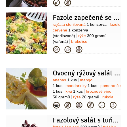
2 konzervy
rajčata
1 konzerva
Kategorie
(loupaná, velká konzerva)
paprika
zelená
1 kus
feferony
(podle
Fazole zapečené se zeleninou
chuti)
sůl
Suroviny
rajčata sterilovaná
1 konzerva
fazole
červené
1 konzerva
(sterilované)
rýže
300 gramů
(vařená)
brokolice
1/2
kusu
kukuřice
150 gramů
Kategorie
(mražená)
cibule
1 kus
celer
řapíkatý
2 kusy
(mladý,
menší)
paprika červená
1 kus
rozinky
1 hrst
Ovocný rýžový salát Lisy Kudrow
Suroviny
ananas
1 kus
mango
1 kus
mandarinky
1 kus
pomeranče
1 kus
kiwi
1 kus
hroznové víno
50 gramů
rýže
20 gramů
rukola
20 gramů
fazole červené
20 gramů
Kategorie
Fazolový salát s tuňákem