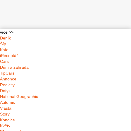
více >>
Deník
Šíp
Kafe
iReceptář
Cars
Dům a zahrada
TipCars
Annonce
Realcity
Dotyk
National Geographic
Automix
Vlasta
Story
Kondice
Květy