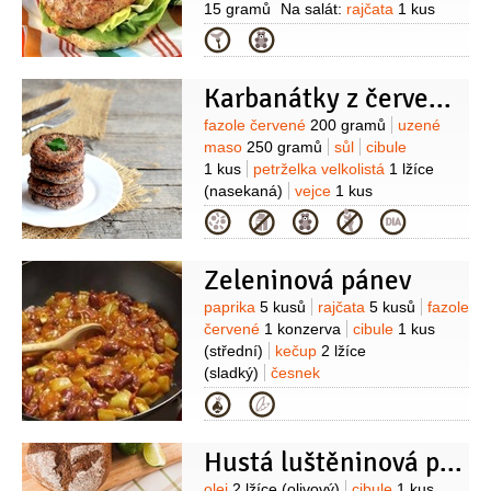
15 gramů
Na salát:
rajčata
1 kus
(nakrájené na plátky)
okurka
Kategorie
salátová
5 plátků
paprika zelená
1 kus
(malá, nakrájená na
Karbanátky z červených fazolí
proužky)
kukuřice sterilovaná
5 kusů
(malé kukuřičky)
fazole červené
Suroviny
fazole červené
200 gramů
uzené
(sterilované, množství podle
maso
250 gramů
sůl
cibule
chuti)
salát ledový
1 list
brokolice
1 kus
petrželka velkolistá
1 lžíce
1 kus
(malá, vařená a
(nasekaná)
vejce
1 kus
nakrájená)
olej olivový
Kategorie
Zeleninová pánev
Suroviny
paprika
5 kusů
rajčata
5 kusů
fazole
červené
1 konzerva
cibule
1 kus
(střední)
kečup
2 lžíce
(sladký)
česnek
5 stroužků
sůl
pepř
bazalka
Kategorie
Hustá luštěninová polévka
olej
2 lžíce
(olivový)
cibule
1 kus