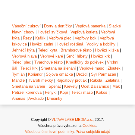
Vánoční cukroví
|
Dorty a dortíčky
|
Vepřová panenka
|
Sladké
hlavní chody
|
Hovězí svíčková
|
Vepřová kotleta
|
Vepřová
kýta
|
Řezy
|
Králík
|
Vepřová plec
|
Vepřový bok
|
Vepřová
krkovice
|
Hovězí zadní
|
Hovězí roštěná
|
Vdolky a koblihy
|
Jehněčí kýta
|
Telecí kýta
|
Bramborové těsto
|
Hovězí kližka
|
Vepřová hlava
|
Vepřové karé
|
Srnčí hřbety
|
Hovězí krk
|
Telecí plec
|
Tvarohové těsto
|
Knedlíčky do polévek
|
Vrchní
šál
|
Telecí krk
|
Smetana na šlehání
|
Vepřové maso
|
Žloutek
|
Tymián
|
Koriandr
|
Sójová omáčka
|
Droždí
|
Sýr Parmazán
|
Mandle
|
Tvaroh měkký
|
Rajčatový protlak
|
Rukola
|
Želatina
|
Smetana na vaření
|
Špenát
|
Krevety
|
Ocet Balsamico
|
Mák
|
Petržel kořenová
|
Fenykl
|
Kopr
|
Telecí maso
|
Kokos
|
Ananas
|
Avokádo
|
Brusinky
Copyright ©
VLTAVA LABE MEDIA a.s.,
2017.
Všechna práva vyhrazena.
Cookies
.
Všeobecné smluvní podmínky
.
Práva subjektů údajů