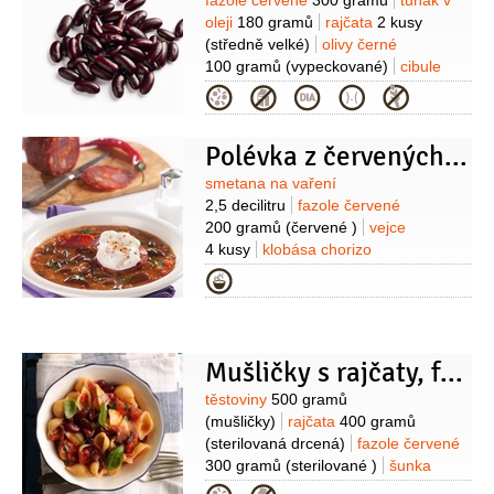
Suroviny
fazole červené
300 gramů
tuňák v
oleji
180 gramů
rajčata
2 kusy
(středně velké)
olivy černé
100 gramů
(vypeckované)
cibule
červená
1 kus
paprika žlutá
Kategorie
1 kus
česnek
2 stroužky
olej olivový
2 lžíce
petržel hladkolistá
2 lžíce
Polévka z červených fazolí
(plochá, krájená)
Suroviny
smetana na vaření
2,5 decilitru
fazole červené
200 gramů
(červené )
vejce
4 kusy
klobása chorizo
100 gramů
mrkev
1 kus
petržel
Kategorie
kořenová
1 kus
brambory
1 kus
cibule
1 kus
paprika sladká
2 lžíce
(mletá)
Mušličky s rajčaty, fazolemi a chilli
Suroviny
těstoviny
500 gramů
(mušličky)
rajčata
400 gramů
(sterilovaná drcená)
fazole červené
300 gramů
(sterilované )
šunka
parmská
4 plátky
cibule