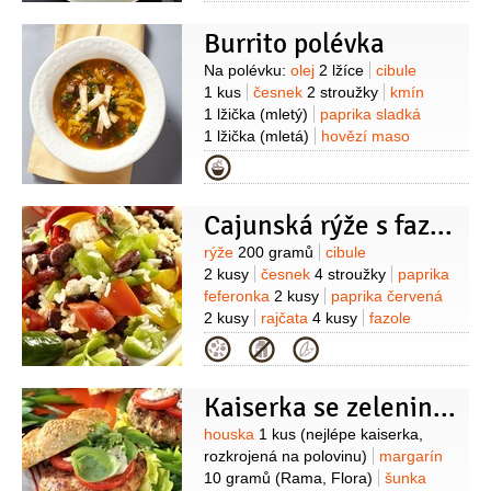
červené
3 lžíce
(z konzervy)
rajčátka
Burrito polévka
cherry
4 kusy
máslo
1 lžíce
Suroviny
Na polévku:
olej
2 lžíce
cibule
1 kus
česnek
2 stroužky
kmín
1 lžička
(mletý)
paprika sladká
1 lžička
(mletá)
hovězí maso
450 gramů
(mleté)
sůl
koření chilli
Kategorie
2 lžičky
(mleté)
fazole červené
1 plechovka
Na podávání:
tortilla
Cajunská rýže s fazolemi
2 kusy
olej olivový
sůl
koriandr
1 lžíce
(čerstvý, nakrájený)
sýr
Suroviny
rýže
200 gramů
cibule
Čedar
100 gramů
2 kusy
česnek
4 stroužky
paprika
feferonka
2 kusy
paprika červená
2 kusy
rajčata
4 kusy
fazole
červené
1 konzerva
(ve slaném
Kategorie
nálevu)
oregano
1 lžíce
chilli
omáčka
Kaiserka se zeleninovým salátem
Suroviny
houska
1 kus
(nejlépe kaiserka,
rozkrojená na polovinu)
margarín
10 gramů
(Rama, Flora)
šunka