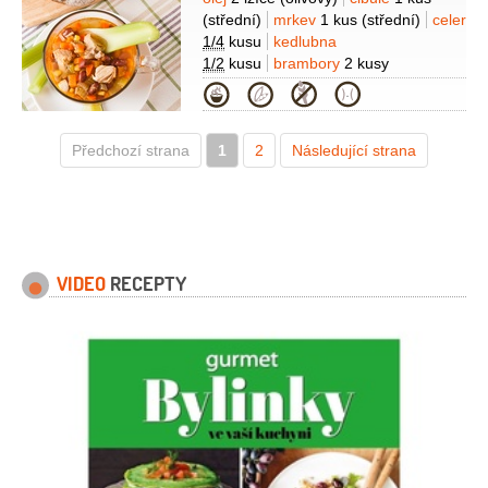
Suroviny
(střední)
mrkev
1 kus
(střední)
celer
1/4
kusu
kedlubna
1/2
kusu
brambory
2 kusy
(střední)
česnek
2 stroužky
feferony
Kategorie
1 kus
rajčátka cherry
10 kusů
Předchozí strana
1
2
Následující strana
VIDEO
RECEPTY