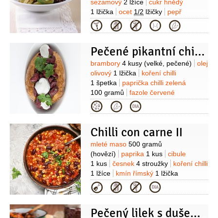
sezamový
2 lžíce
cukr hnědý
1 lžička
ocet
1/2
lžičky
pepř
(mletý)
sůl
Na ozdobení:
čatní
Kategorie
4 lžíce
rukola
1/2
hrsti
Pečené pikantní chilli brambory
Suroviny
brambory
4 kusy
(velké, pečené)
olej
olivový
1 lžička
koření chilli
1 špetka
paprička chilli zelená
100 gramů
fazole červené
250 gramů
(konzervované, bez
Kategorie
nálevu)
Na ozdobení:
smetana
zakysaná
4 lžíce
avokádo
1/2
kusu
Chilli con carne II
(oloupané, lze vynechat)
koriandr
(čerstvé lístky)
Suroviny
mleté maso
500 gramů
(hovězí)
paprika
1 kus
cibule
1 kus
česnek
4 stroužky
koření chilli
1 lžíce
kmín římský
1 lžička
(drcený)
majoránka
3 lžičky
vývar
Kategorie
hovězí
200 mililitrů
rajčata
sterilovaná
400 gramů
Pečený lilek s dušenými fazolemi