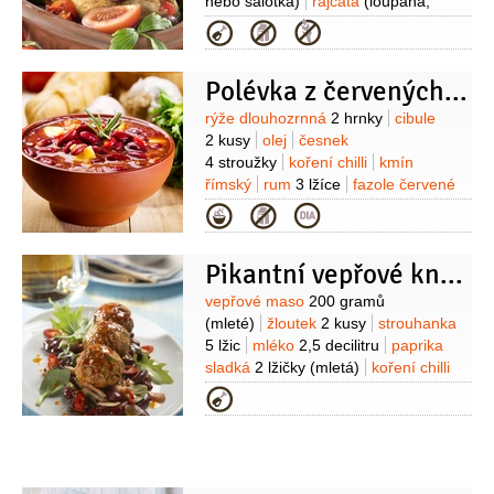
nebo šalotka)
rajčata
(loupaná,
můžou být i z konzervy)
paprika
Kategorie
350 gramů
paprika feferonka
1 kus
oregano
1 lžíce
(čerstvé)
Polévka z červených fazolí a rumu
Suroviny
rýže dlouhozrnná
2 hrnky
cibule
2 kusy
olej
česnek
4 stroužky
koření chilli
kmín
římský
rum
3 lžíce
fazole červené
1 konzerva
vývar masový
Kategorie
500 mililitrů
Pikantní vepřové knedlíčky s fazolovým salátem
Suroviny
vepřové maso
200 gramů
(mleté)
žloutek
2 kusy
strouhanka
5 lžic
mléko
2,5 decilitru
paprika
sladká
2 lžičky
(mletá)
koření chilli
1 špetka
pepř černý
Kategorie
(mletý)
sůl
olej
(na opečení)
Na
fazolový salát:
fazole červené
500 gramů
(vařené)
cibulka jarní
2 kusy
rajčatový protlak