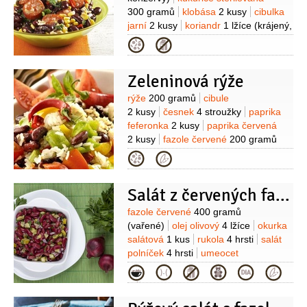
300 gramů
klobása
2 kusy
cibulka
jarní
2 kusy
koriandr
1 lžíce
(krájený,
čerstvý)
paprička chilli červená
1 kus
Kategorie
(malá)
česnek
2 stroužky
olej
sůl
Zeleninová rýže
Suroviny
rýže
200 gramů
cibule
2 kusy
česnek
4 stroužky
paprika
feferonka
2 kusy
paprika červená
2 kusy
fazole červené
200 gramů
(konzerva )
rajčata
4 kusy
olej
Kategorie
2 lžíce
sůl
Salát z červených fazolí s okurkou zastudena
Suroviny
fazole červené
400 gramů
(vařené)
olej olivový
4 lžíce
okurka
salátová
1 kus
rukola
4 hrsti
salát
polníček
4 hrsti
umeocet
2 lžíce
semínka
1 hrst
(konopná)
Kategorie