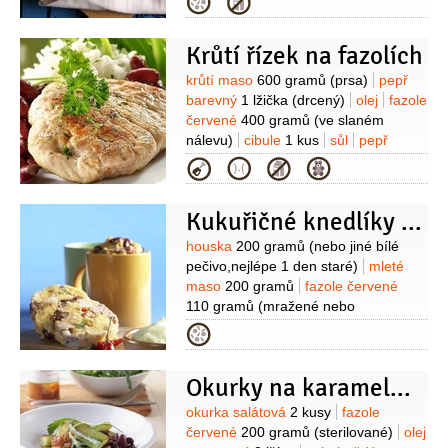
Kategorie
1 kus
paprička chilli červená
2 kusy
olej olivový
2 lžíce
(na
Krůtí řízek na fazolích
opečení šunky, orestování česneku a
cibule )
bazalka
5 listů
Suroviny
krůtí maso
600 gramů
(prsa)
pepř
(čerstvá)
petržel kadeřavá/kudrnka
barevný
1 lžička
(drcený)
olej
fazole
5 kusů
červené
400 gramů
(ve slaném
nálevu)
cibule
1 kus
sůl
pepř
Kategorie
Kukuřičné knedlíky s mletým masem
Suroviny
houska
200 gramů
(nebo jiné bílé
pečivo,nejlépe 1 den staré)
mleté
maso
200 gramů
fazole červené
110 gramů
(mražené nebo
sterilované)
kukuřičná krupice
Kategorie
100 gramů
kukuřice
80 gramů
(mražená nebo sterilovaná)
vejce
Okurky na karamelu s fazolemi
1 kus
smetana zakysaná
1 decilitr
petržel hladkolistá
1 lžíce
Suroviny
okurka salátová
2 kusy
fazole
(nakrájená)
paprička chilli červená
červené
200 gramů
(sterilované)
olej
1 lžička
(nasekaná)