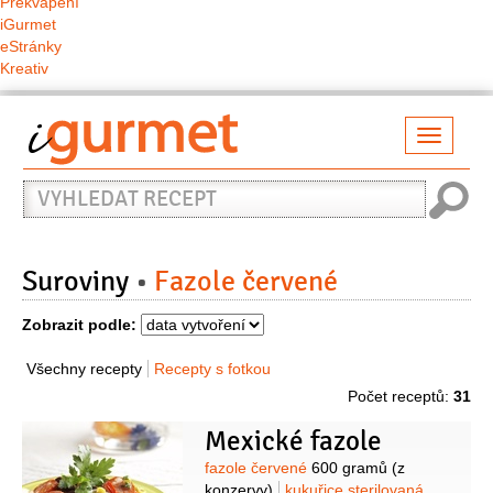
Překvapení
iGurmet
eStránky
Kreativ
Přepno
naviga
Vyhledat
recept
Suroviny
Fazole červené
Zobrazit podle:
Všechny recepty
Recepty s fotkou
Počet receptů:
31
Mexické fazole
Suroviny
fazole červené
600 gramů
(z
konzervy)
kukuřice sterilovaná