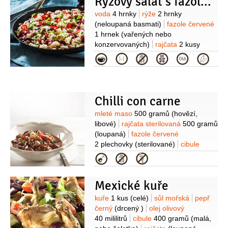
Rýžový salát s fazolemi
Suroviny
voda
4 hrnky
rýže
2 hrnky
(neloupaná basmati)
fazole červené
1 hrnek
(vařených nebo
konzervovaných)
rajčata
2 kusy
(velká)
paprika červená
1 kus
(na
Kategorie
kostičky nakrájená)
petržel
hladkolistá
1 hrst
(nasekaná)
olej
olivový
3 lžíce
šťáva citronová
(z 1/2
citronu)
sůl
Chilli con carne
Suroviny
mleté maso
500 gramů
(hovězí,
libové)
rajčata sterilovaná
500 gramů
(loupaná)
fazole červené
2 plechovky
(sterilované)
cibule
1 kus
cibulka jarní
2 kusy
víno
Kategorie
červené
2 decilitry
paprička chilli
červená
2 kusy
rajčatový protlak
Mexické kuře
3 lžíce
olej olivový
2 lžíce
Suroviny
kuře
1 kus
(celé)
sůl mořská
pepř
černý
(drcený )
olej olivový
40 mililitrů
cibule
400 gramů
(malá,