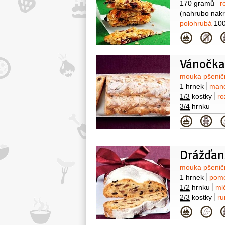
170 gramů
r
(nahrubo nakr
polohrubá
10
Kategor
Vánočka
Surovin
mouka pšenič
1 hrnek
man
1/3
kostky
ro
3/4
hrnku
Kategor
Drážďan
Surovin
mouka pšenič
1 hrnek
pome
1/2
hrnku
ml
2/3
kostky
ru
Kategor