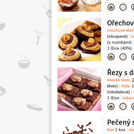
Kategor
Ořechov
Surovin
ořechové těs
(oloupané)
č
(s rozinkami)
1 lžíce
(40%)
Kategor
Řezy s d
Surovin
linecké těsto
1
těsto)
datle
1
čokoládová)
1 lžíce
kaka
Kategor
Pečený 
Surovin
kiwi
1 kus
vo