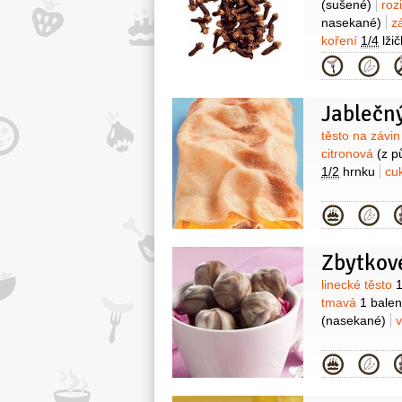
(sušené)
roz
nasekané)
z
koření
1/4
lžič
Kategor
Jablečn
Surovin
těsto na závi
citronová
(z p
1/2
hrnku
cu
Kategor
Zbytkov
Surovin
linecké těsto
1
tmavá
1 balen
(nasekané)
Kategor