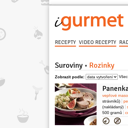
RECEPTY
VIDEO RECEPTY
RA
Suroviny
Rozinky
Všec
Zobrazit podle:
Panenka
Surovin
vepřové mas
strávníků)
pe
(nakládaný)
500 gramů
c
150 gramů
c
Kategor
(čerstvý - str