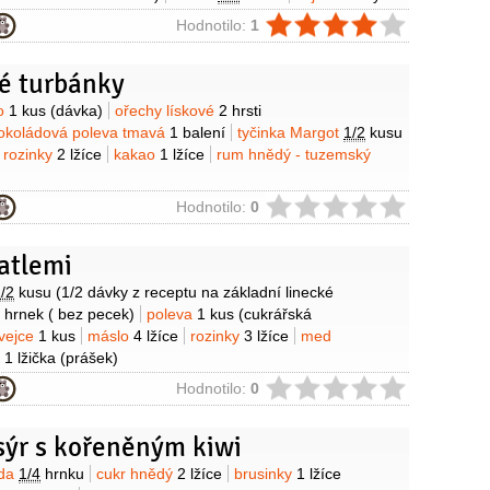
ie
Hodnotilo:
1
é turbánky
y
to
1 kus
(dávka)
ořechy lískové
2 hrsti
okoládová poleva tmavá
1 balení
tyčinka Margot
1/2
kusu
rozinky
2 lžíce
kakao
1 lžíce
rum hnědý - tuzemský
ie
Hodnotilo:
0
atlemi
y
/2
kusu
(1/2 dávky z receptu na základní linecké
 hrnek
( bez pecek)
poleva
1 kus
(cukrářská
vejce
1 kus
máslo
4 lžíce
rozinky
3 lžíce
med
o
1 lžička
(prášek)
ie
Hodnotilo:
0
sýr s kořeněným kiwi
y
da
1/4
hrnku
cukr hnědý
2 lžíce
brusinky
1 lžíce