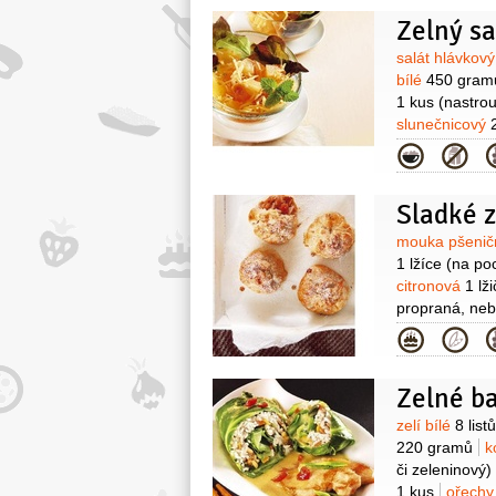
přílohu:
sůl
k
Zelný s
2 kusy
olej 
Surovin
salát hlávkov
bílé
450 gram
1 kus
(nastro
slunečnicový
chuti)
Kategor
Sladké 
Surovin
mouka pšenič
1 lžíce
(na po
citronová
1 lž
propraná, ne
bílé
280 gram
Kategor
)
Zelné b
Surovin
zelí bílé
8 listů
220 gramů
k
či zeleninový)
1 kus
ořechy