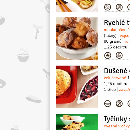
3 lžíce
rozin
Kategor
Rychlé t
Surovin
mouka pšenič
(tučný)
vejc
80 gramů
ru
1,25 decilitru
obalení)
Kategor
Dušené č
Surovin
zelí červené
1
1,25 decilitru
1 lžíce
zavař
Kategor
Tyčinky
Surovin
ovesné vločk