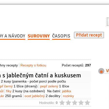
V
r
Přidat recept
DY A NÁVODY
SUROVINY
ČASOPIS
hny recepty
Recepty s fotkou
Počet receptů:
297
V
 s jablečným čatní a kuskusem
y
o
2 kusy
(panenka - počet porcí podle počtu
př černý
1 lžíce
(drcený)
pepř zelený
1 lžíce
sůl
fíky
2 kusy
(na ozdobení)
Na čatní:
jablka
ukr
250 gramů
ocet jablečný
2 decilitry
rozinky
ibule
1 kus
semínko hořčičné
2 lžičky
zázvor
1 lžička
ie
Hodnotilo:
0
ouhaný)
paprika chilli
1 kus
hřebíček
3 kusy
(celý)
Na