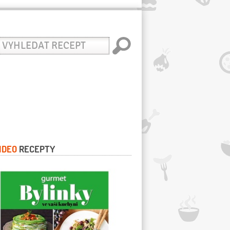
yhledat
ecept
IDEO
RECEPTY