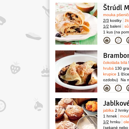
Štrúdl 
Surovin
mouka pšenič
2/3
kostky
žl
1/2
balení
sů
1 kus
(na pom
6 kusů
piško
Kategor
1/2
hrnku
(dr
3 lžíce
cukr 
Brambor
Surovin
čokoláda bílá
hrubá
130 gr
krupice
1 lžíc
ozdobu)
Na n
1 lžíce
(40%)
Kategor
strouhaný)
š
2 kusy
(sušen
Jablkov
2 kusy
pudin
Surovin
jablka
2 hrnky
1 hrnek
mouk
1/2
hrnku
ol
(sekané nebo