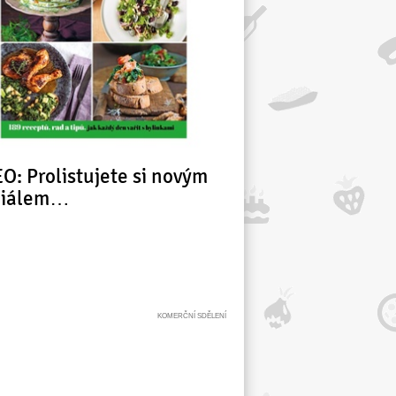
O: Prolistujete si novým
ciálem…