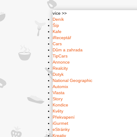
více >>
Deník
Šíp
Kafe
iReceptář
Cars
Dům a zahrada
TipCars
Annonce
Realcity
Dotyk
National Geographic
Automix
Vlasta
Story
Kondice
Květy
Překvapení
iGurmet
eStránky
Kreativ