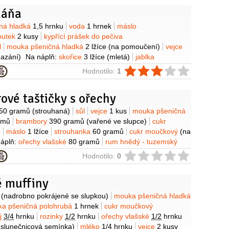
Máňa
y
ná hladká
1,5 hrnku
voda
1 hrnek
máslo
outek
2 kusy
kypřící prášek do pečiva
l
mouka pšeničná hladká
2 lžíce
(na pomoučení)
vejce
azání)
Na náplň:
skořice
3 lžíce
(mletá)
jablka
tové drobečky
1/2
hrnku
rozinky
1/2
hrnku
ořechy vlašské
ie
Hodnotilo:
1
cené)
rum hnědý - tuzemský
4 lžíce
(40%)
med
vanilkový
3 lžíce
ové taštičky s ořechy
y
50 gramů
(strouhaná)
sůl
vejce
1 kus
mouka pšeničná
amů
brambory
390 gramů
(vařené ve slupce)
cukr
e
máslo
1 lžíce
strouhanka
60 gramů
cukr moučkový
(na
áplň:
ořechy vlašské
80 gramů
rum hnědý - tuzemský
rozinky
2 lžíce
perník
2 lžíce
(na vaření,
ie
Hodnotilo:
0
vestková povidla
6 lžic
fíky
2 kusy
(sušené)
meruňky
é)
Na omáčku:
sůl
mléko
4 decilitry
žloutek
é muffiny
kový prášek kakaový
1/2
balíčku
cukr
2 lžíce
y
(nadrobno pokrájené se slupkou)
mouka pšeničná hladká
a pšeničná polohrubá
1 hrnek
cukr moučkový
ej
3/4
hrnku
rozinky
1/2
hrnku
ořechy vlašské
1/2
hrnku
 slunečnicová semínka)
mléko
1/4
hrnku
vejce
2 kusy