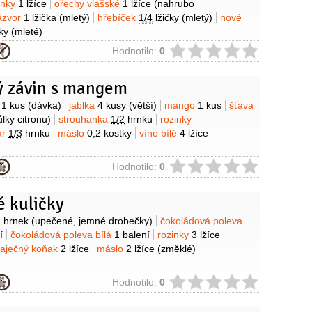
inky
1 lžíce
ořechy vlašské
1 lžíce
(nahrubo
ázvor
1 lžička
(mletý)
hřebíček
1/4
lžičky
(mletý)
nové
ky
(mleté)
ie
Hodnotilo:
0
ý závin s mangem
y
n
1 kus
(dávka)
jablka
4 kusy
(větší)
mango
1 kus
šťáva
ůlky citronu)
strouhanka
1/2
hrnku
rozinky
kr
1/3
hrnku
máslo
0,2 kostky
víno bílé
4 lžíce
ie
Hodnotilo:
0
é kuličky
y
 hrnek
(upečené, jemné drobečky)
čokoládová poleva
í
čokoládová poleva bílá
1 balení
rozinky
3 lžíce
vaječný koňak
2 lžíce
máslo
2 lžíce
(změklé)
ie
Hodnotilo:
0