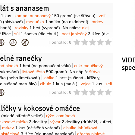
uskus
1,5 hrnku
voda
3 hrnky
cibule
1 kus
cibulka jarní
alát s ananasem
slunečnicový
2 lžíce
máta
4 kusy
y
ý
1 kus
kompot ananasový
150 gramů
(se šťávou)
zelí
ů
(hlávkové)
meduňka
1 snítka
(na ozdobení)
mrkev
uhaná)
rozinky
1 hrst
(vyprané)
Na nálev:
olej
2 lžíce
sůl
1 špetka
(dle chuti )
ocet jablečný
3 lžíce
(dle
ie
Hodnotilo:
0
zelné ranečky
VIDE
y
ná hladká
1 hrst
(na pomoučení válu)
cukr moučkový
spe
cukrování)
listové těsto
500 gramů
Na náplň:
šťáva
ička
(nebo limetková )
jablka
1 hrst
(sušená - křížaly,
bo sušené meruňky)
cibule
1 kus
(malá )
vejce
1 kus
zelí
ů
(na nudličky)
máslo
60 gramů
rozinky
1 hrst
(proprané
ie
Hodnotilo:
0
alíčky v kokosové omáčce
y
(mladé středně velké)
rýže jasmínová
okosové mléko
2 decilitry
vývar
2 decilitry
(drůběží, kuřecí,
mrkev
1 kus
(očištěná vařená)
cibulka lahůdková
 pistáciové
3 lžíce
(oloupané nesolené)
ořechy piniové