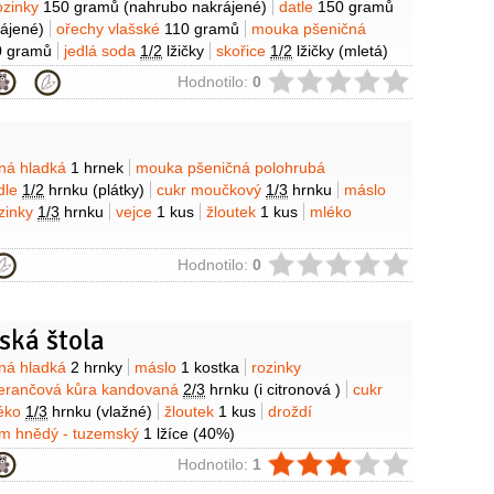
ozinky
150 gramů
(nahrubo nakrájené)
datle
150 gramů
ájené)
ořechy vlašské
110 gramů
mouka pšeničná
0 gramů
jedlá soda
1/2
lžičky
skořice
1/2
lžičky
(mletá)
ie
Hodnotilo:
0
y
ná hladká
1 hrnek
mouka pšeničná polohrubá
dle
1/2
hrnku
(plátky)
cukr moučkový
1/3
hrnku
máslo
zinky
1/3
hrnku
vejce
1 kus
žloutek
1 kus
mléko
ie
Hodnotilo:
0
ská štola
y
ná hladká
2 hrnky
máslo
1 kostka
rozinky
rančová kůra kandovaná
2/3
hrnku
(i citronová )
cukr
éko
1/3
hrnku
(vlažné)
žloutek
1 kus
droždí
m hnědý - tuzemský
1 lžíce
(40%)
ie
Hodnotilo:
1