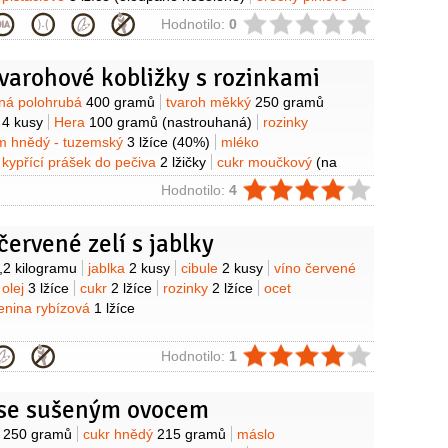
ky
3 lžíce
ie
Hodnotilo:
0
varohové kobližky s rozinkami
y
ná polohrubá
400 gramů
tvaroh měkký
250 gramů
e
4 kusy
Hera
100 gramů
(nastrouhaná)
rozinky
m hnědý - tuzemský
3 lžíce
(40%)
mléko
kypřící prášek do pečiva
2 lžičky
cukr moučkový
(na
ie
Hodnotilo:
4
ervené zelí s jablky
y
,2 kilogramu
jablka
2 kusy
cibule
2 kusy
víno červené
olej
3 lžíce
cukr
2 lžíce
rozinky
2 lžíce
ocet
enina rybízová
1 lžíce
ie
Hodnotilo:
1
 se sušeným ovocem
y
y
250 gramů
cukr hnědý
215 gramů
máslo