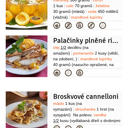
Suroviny
meruňky
500 gramů
citron
1 kus
cukr
70 gramů
želatina
30 gramů
(mletá)
voda
450 mililitrů
(vlažná)
mandlové lupínky
1 lžíce
olej sezamový
1 lžička
Kategorie
Palačinky plněné ricottou a pomeranči
Suroviny
olej
1/2
decilitru
(na
smažení)
pomeranče
2 kusy
(větší,
na zdobení, )
mandlové lupínky
40 gramů
(nasucho opražené, na
zdobení)
cukr moučkový
1 lžíce
(na
Kategorie
posypání)
Na těsto:
mléko
5 decilitrů
mouka pšeničná hladká
210 gramů
vejce
2 kusy
pudinkový
prášek
2 lžíce
(kakaový)
olej
Broskvové cannelloni
1 lžička
sůl
1 špetka
Na náplň:
sýr
Suroviny
máslo
1 kus
(na
krémový
250 gramů
smetana na
vymazání)
strouhanka
1 hrst
(na
šlehání
1 decilitr
( dotuha
vysypání)
Na polevu:
vanilka
vyšlehaná)
smetana zakysaná
1/2
kusu
(vydlabaná dřeň s drobnými
50 gramů
(hustá)
cukr vanilkový
semínky z vanilkového lusku)
mléko
2 balení
cukr moučkový
30 gramů