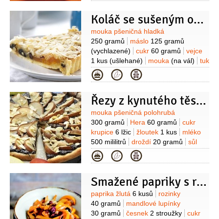
citronovou polevu:
cukr moučkový
Koláč se sušeným ovocem a mandlemi
200 gramů
bílek
2 kusy
šťáva
citronová
1 lžíce
(čerstvá,
Suroviny
mouka pšeničná hladká
přecezená)
Na ozdobení:
mandlové
250 gramů
máslo
125 gramů
lupínky
čokoládová poleva
(vychlazené)
cukr
60 gramů
vejce
tmavá
čokoláda
1 kus
(ušlehané)
mouka
(na vál)
tuk
(nastrouhaná)
cukrářské zdobení
(na vymazání)
Na náplň:
vejce
Kategorie
(zlaté kuličky)
4 kusy
máslo
175 gramů
cukr
175 gramů
mandle
175 gramů
Řezy z kynutého těsta s hruškami a mákem
(mleté)
ovoce sušené
8 lžic
(směs)
mandlová tresť
1 lžička
Na
Suroviny
mouka pšeničná polohrubá
polevu:
cukr moučkový
300 gramů
Hera
60 gramů
cukr
175 gramů
mandlové lupínky
krupice
6 lžic
žloutek
1 kus
mléko
60 gramů
šťáva citronová
1/2
kusu
500 mililitrů
droždí
20 gramů
sůl
(z 1/2 citronu)
voda
2 lžíce
1 špetka
mák
150 gramů
Kategorie
(mletý)
cukr vanilkový
1 balíček
Smažené papriky s rozinkami a mandlemi
Suroviny
paprika žlutá
6 kusů
rozinky
40 gramů
mandlové lupínky
30 gramů
česnek
2 stroužky
cukr