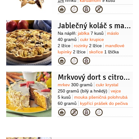
1/4
hrnku
kardamom
9 kusů
(tobolky)
mandlové lupínky
2 lžíce
Kategorie
Jablečný koláč s mandličkami
Suroviny
Na náplň:
jablka
7 kusů
máslo
40 gramů
cukr krupice
2 lžíce
rozinky
2 lžíce
mandlové
lupínky
2 lžíce
skořice
1 lžička
(mletá)
Na těsto:
mouka pšeničná
Kategorie
hladká
200 gramů
máslo
150 gramů
vejce
1 kus
cukr
Mrkvový dort s citronovou polevou II
moučkový
50 gramů
sůl
Suroviny
mrkev
300 gramů
cukr krystal
250 gramů
(bílý a hnědý)
vejce
5 kusů
mouka pšeničná polohrubá
60 gramů
kypřící prášek do pečiva
1 lžička
sůl
1 špetka
rum
Kategorie
1 lžíce
citronová kůra
1 lžička
mandle
300 gramů
(mleté)