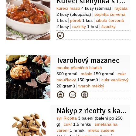
Kuřecí stehýnka s tmavou čokoládou
(opražené)
Krém:
Hera máslová
příchuť
250 gramů
cukr moučkový
Suroviny
kuřecí maso
4 kusy
(stehna)
rajčata
190 gramů
mléko
2 kusy
(oloupaná)
paprika červená
50 mililitrů
mandle
1/2
lžičky
1 kus
pórek
1 kus
cibule červená
(extrakt)
čokoláda bílá
2 kusy
rozinky
1 hrst
švestky
75 gramů
smetana
30 mililitrů
(33%)
sušené
1 hrst
koriandr
1 hrst
Kategorie
Na ozdobu:
mandle
(v
(čerstvý, nasekaný )
mandlové
čokoládě)
želatinové
lupínky
4 lžíce
bonbony
čokoláda
(rozpuštěná)
Tvarohový mazanec
Suroviny
mouka pšeničná hladká
500 gramů
máslo
150 gramů
cukr
moučkový
150 gramů
cukr vanilkový
20 gramů
tvaroh měkký
250 gramů
vejce
2 kusy
(+ na
Kategorie
potření)
citronová kůra
1 kus
šťáva
citronová
1 lžíce
rum
2 lžíce
Nákyp z ricotty s kardamomem
Suroviny
sýr Ricotta
3 balení
(balení po 250
g)
cukr
1,5 hrnku
smetana na
vaření
1 hrnek
mléko sušené