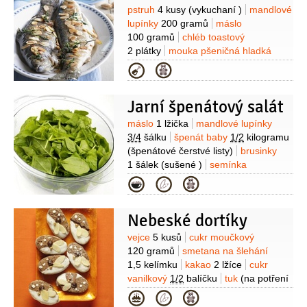
Suroviny
pstruh
4 kusy
(vykuchaní )
mandlové
lupínky
200 gramů
máslo
100 gramů
chléb toastový
2 plátky
mouka pšeničná hladká
2 lžíce
petržel hladkolistá
1 lžíce
Kategorie
(nasekaná)
šťáva citronová
1/2
kusu
(z 1/2 citronu)
ocet vinný
Jarní špenátový salát
1 lžička
tymián
4 snítky
Suroviny
máslo
1 lžička
mandlové lupínky
3/4
šálku
špenát baby
1/2
kilogramu
(špenátové čerstvé listy)
brusinky
1 šálek
(sušené )
semínka
sezamová
2 lžičky
( opražená )
mák
Kategorie
1 lžička
cukr
1/2
šálku
cibule
2 lžičky
paprika sladká
1/4
lžičky
Nebeské dortíky
(mletá)
Suroviny
vejce
5 kusů
cukr moučkový
120 gramů
smetana na šlehání
1,5 kelímku
kakao
2 lžíce
cukr
vanilkový
1/2
balíčku
tuk
(na potření
papíru na pečení)
marmeláda
Kategorie
(meruňková, na potření)
Na