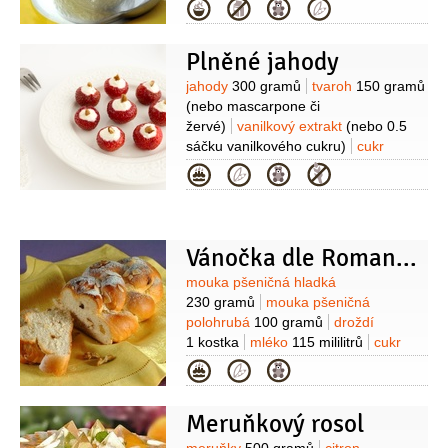
1 litr
kari
2 lžičky
mandlové lupínky
Kategorie
2 lžíce
(dýňové)
likér mandlový
2 lžíce
( nasucho opražené)
1 lžíce
cukr moučkový
1 lžíce
Plněné jahody
Suroviny
jahody
300 gramů
tvaroh
150 gramů
(nebo mascarpone či
žervé)
vanilkový extrakt
(nebo 0.5
sáčku vanilkového cukru)
cukr
moučkový
2 lžíce
mandlové lupínky
Kategorie
(opražené)
Vánočka dle Romana Vaňka
Suroviny
mouka pšeničná hladká
230 gramů
mouka pšeničná
polohrubá
100 gramů
droždí
1 kostka
mléko
115 mililitrů
cukr
60 gramů
cukr vanilkový
Kategorie
8 gramů
máslo
70 gramů
(rozpuštěné)
sůl
4 gramy
citronová
Meruňkový rosol
kůra
5 gramů
(nastrouhaná)