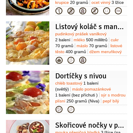
krupice
20 gramů
ocet vinný
3 lžíce
(bílý)
olej olivový
6 lžic
sůl
pepř
Kategorie
Listový koláč s mandlemi
Suroviny
pudinkový prášek vanilkový
2 balení
mléko
500 mililitrů
cukr
70 gramů
máslo
70 gramů
listové
těsto
400 gramů
džem meruňkový
1 sklenice
meruňky
Kategorie
750 gramů
mandlové lupínky
4 lžíce
mouka
(na vál)
Dortíčky s nivou
Suroviny
chléb toastový
1 balení
(světlý)
máslo pomazánkové
1 balení
(bez příchuti )
sýr s modrou
plísní
250 gramů
(Niva)
pepř bílý
1 špetka
(drcený)
sůl
Kategorie
1 špetka
mandlové lupínky
50 gramů
mléko
2 lžíce
(nebo bílý
Skořicové nočky v povidlové omáčce
jogurt)
Na ozdobu:
rajčata koktejlová
1 balení
petržel kadeřavá/kudrnka
mouka pšeničná hladká
3 lžíce
(na