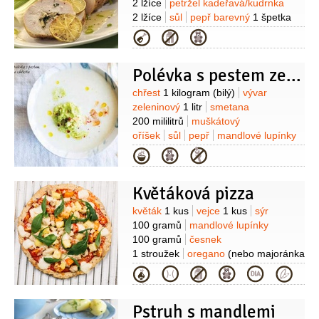
2 lžíce
petržel kadeřavá/kudrnka
2 lžíce
sůl
pepř barevný
1 špetka
(drcený)
máslo
2 lžíce
moučka
Kategorie
kukuřičná (škrob)
2 lžičky
(maizena)
šťáva citronová
(z
Polévka s pestem ze zeleného chřestu s mandlemi
jednoho citronu)
limetka
2 kusy
Suroviny
chřest
1 kilogram
(bilý)
vývar
zeleninový
1 litr
smetana
200 mililitrů
muškátový
oříšek
sůl
pepř
mandlové lupínky
(k podávání)
Pesto:
chřest
5 kusů
Kategorie
(zelený)
mandle
5 lžic
(mleté)
sýr
Parmezán
3 lžíce
(strouhaný)
olej
Květáková pizza
olivový
5 lžic
sůl
pepř
Suroviny
květák
1 kus
vejce
1 kus
sýr
100 gramů
mandlové lupínky
100 gramů
česnek
1 stroužek
oregano
(nebo majoránka
- lístky)
sůl
1 špetka
Zelenina:
Kategorie
rajčata
paprika červená
paprika
žlutá
kukuřice
brokolice
paprika
Pstruh s mandlemi
zelená
cibule
(fialová)