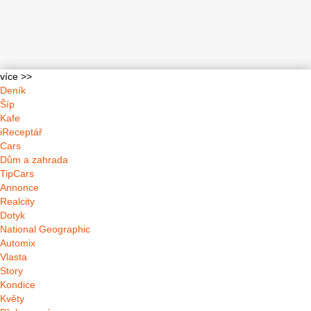
více >>
Deník
Šíp
Kafe
iReceptář
Cars
Dům a zahrada
TipCars
Annonce
Realcity
Dotyk
National Geographic
Automix
Vlasta
Story
Kondice
Květy