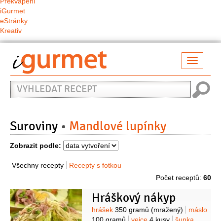
Překvapení
iGurmet
eStránky
Kreativ
Přepno
naviga
Vyhledat
recept
Suroviny
Mandlové lupínky
Zobrazit podle:
Všechny recepty
Recepty s fotkou
Počet receptů:
60
Hráškový nákyp
Suroviny
hrášek
350 gramů
(mražený)
máslo
100 gramů
vejce
4 kusy
šunka