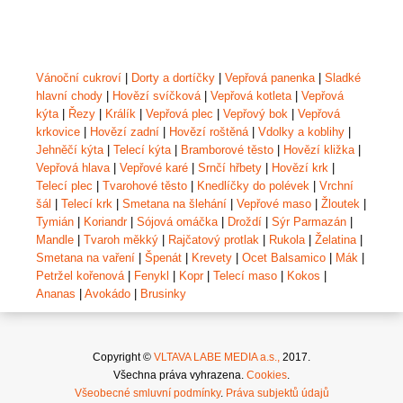
Vánoční cukroví
|
Dorty a dortíčky
|
Vepřová panenka
|
Sladké
hlavní chody
|
Hovězí svíčková
|
Vepřová kotleta
|
Vepřová
kýta
|
Řezy
|
Králík
|
Vepřová plec
|
Vepřový bok
|
Vepřová
krkovice
|
Hovězí zadní
|
Hovězí roštěná
|
Vdolky a koblihy
|
Jehněčí kýta
|
Telecí kýta
|
Bramborové těsto
|
Hovězí kližka
|
Vepřová hlava
|
Vepřové karé
|
Srnčí hřbety
|
Hovězí krk
|
Telecí plec
|
Tvarohové těsto
|
Knedlíčky do polévek
|
Vrchní
šál
|
Telecí krk
|
Smetana na šlehání
|
Vepřové maso
|
Žloutek
|
Tymián
|
Koriandr
|
Sójová omáčka
|
Droždí
|
Sýr Parmazán
|
Mandle
|
Tvaroh měkký
|
Rajčatový protlak
|
Rukola
|
Želatina
|
Smetana na vaření
|
Špenát
|
Krevety
|
Ocet Balsamico
|
Mák
|
Petržel kořenová
|
Fenykl
|
Kopr
|
Telecí maso
|
Kokos
|
Ananas
|
Avokádo
|
Brusinky
Copyright ©
VLTAVA LABE MEDIA a.s.,
2017.
Všechna práva vyhrazena.
Cookies
.
Všeobecné smluvní podmínky
.
Práva subjektů údajů