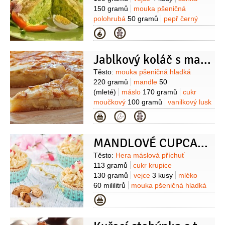
150 gramů
mouka pšeničná
polohrubá
50 gramů
pepř černý
(mletý)
sůl
mandlové lupínky
Kategorie
2 lžíce
vejce
2 kusy
(vařené
natvrdo)
Jablkový koláč s mandlemi a srdíčky
Suroviny
Těsto:
mouka pšeničná hladká
220 gramů
mandle
50
(mleté)
máslo
170 gramů
cukr
moučkový
100 gramů
vanilkový lusk
1 kus
(dřeň)
žloutek
1 kus
šťáva
Kategorie
citronová
(z jednoho citronu)
Náplň:
jablka
4 kusy
(velká oloupaná)
med
MANDLOVÉ CUPCAKES S KUŘÁTKY
5 lžic
(kvalitní
lesní)
skořice
rum
mandlové
Suroviny
Těsto:
Hera máslová příchuť
lupínky
100 gramů
113 gramů
cukr krupice
130 gramů
vejce
3 kusy
mléko
60 mililitrů
mouka pšeničná hladká
195
sůl
kypřící prášek do pečiva
Kategorie
1,5 lžičky
citronová kůra
1 kus
mandlové lupínky
50 gramů