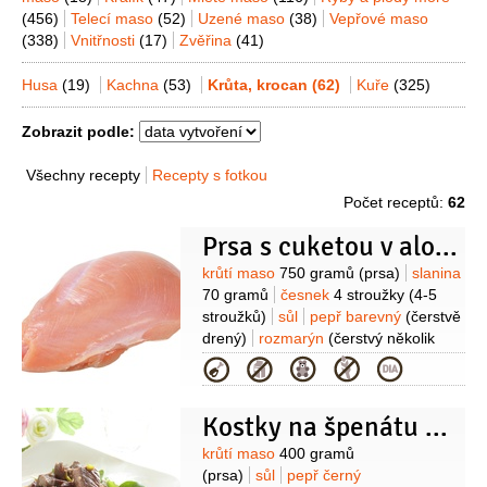
(456)
Telecí maso
(52)
Uzené maso
(38)
Vepřové maso
(338)
Vnitřnosti
(17)
Zvěřina
(41)
Husa
(19)
Kachna
(53)
Krůta, krocan
(62)
Kuře
(325)
Zobrazit podle:
Všechny recepty
Recepty s fotkou
Počet receptů:
62
Prsa s cuketou v alobalu
Suroviny
krůtí maso
750 gramů
(prsa)
slanina
70 gramů
česnek
4 stroužky
(4-5
stroužků)
sůl
pepř barevný
(čerstvě
drený)
rozmarýn
(čerstvý několik
snítek)
olej olivový
cuketa
Kategorie
500 gramů
Kostky na špenátu a kukuřici
Suroviny
krůtí maso
400 gramů
(prsa)
sůl
pepř černý