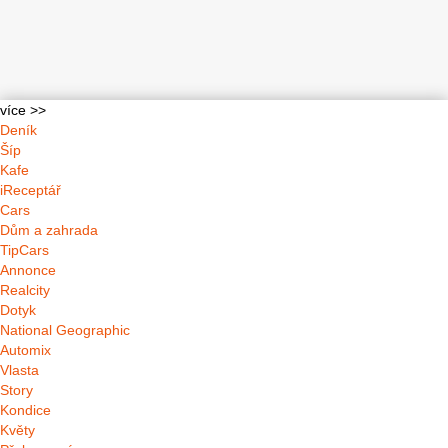
více >>
Deník
Šíp
Kafe
iReceptář
Cars
Dům a zahrada
TipCars
Annonce
Realcity
Dotyk
National Geographic
Automix
Vlasta
Story
Kondice
Květy