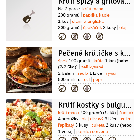
Krůtí špízy a grilovaný ananas
Příloha:
brambory
1 kilogram
cibule
šalotka
6 kusů
máslo
2 lžíce
cukr
Suroviny
Na 2 porce:
krůtí maso
třtinový
1/2
lžičky
petržel hladkolistá
200 gramů
paprika kapie
1 hrst
mléko
2 lžíce
(nemusí
1 kus
slanina anglická
být)
sůl
200 gramů
špekáček
2 kusy
olej
(rostlinný nebo řepkový)
tymián
Kategorie
(několik snítek)
sůl
Dezert:
ananas
1 kus
(menší)
med
skořice
olej
Pečená krůtička s kyselým zelím
(rostlinný)
Suroviny
špek
100 gramů
krůta
1 kus
(baby
(2-2,5kg))
zelí kysané
2 balení
sádlo
1 lžíce
vývar
500 mililitrů
sůl
pepř
Kategorie
Krůtí kostky s bulgurem a zeleninou
Suroviny
krůtí maso
400 gramů
(řízků)
česnek
4 stroužky
olej olivový
3 lžíce
celer
řapíkatý
3 kusy
cuketa
2 kusy
(nebo
1 větší)
paprika červená
2 kusy
feferony
1 kus