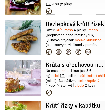
1/2
kusu
(z půlky
citronu)
sůl
pepř
olej
(na
Kategorie
smažení)
Bezlepkový krůtí řízek
Suroviny
Řízek:
krůtí maso
4 plátky
máslo
(přepuštěné nebo rostlinný tuk)
Quinoový trojobal:
mouka kukuřičná
(s quinoovými vločkami v poměru
1:1)
quinoové vločky
sýr
40 gramů
Kategorie
(parmazánového typu)
mléko
(několik lžic)
vejce
1 kus
petržel
Krůta s ořechovou nádivkou
hladkolistá
tymián
(či jiné
bylinky)
citronová kůra
sůl
Suroviny
Na maso:
krůta
1 kus
(asi 3,6
kg)
olej
1/2
decilitru
sůl
koření chilli
(mleté)
Na nádivku:
celer řapíkatý
4 kusy
(4 stonky)
cibule
2 kusy
(velké)
máslo
100 gramů
ořechy
Kategorie
vlašské
100 gramů
(nasekané)
chlebová kůrka
(ze
Krůtí řízky v kabátku
čtvrtky kilové šišky chleba)
koření