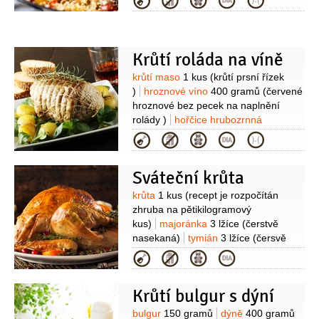
Kategorie
(zelená)
cizrna
(konzervovaná)
bulgur
400 gramů
(vařený)
Krůtí roláda na víně
Suroviny
krůtí maso
1 kus
(krůtí prsní řízek
)
hroznové víno
400 gramů
(červené
hroznové bez pecek na naplnění
rolády )
hořčice hrubozrnná
2 lžíce
šunka
4 plátky
(dětská
Kategorie
krůtí)
olej olivový
(na vymazání
pekáče )
máslo
50 gramů
víno
Sváteční krůta
červené
1 sklenice
(nejlépe v
biokvalitě)
rozmarýn
tymián
Suroviny
krůta
1 kus
(recept je rozpočítán
zhruba na pětikilogramový
kus)
majoránka
3 lžíce
(čerstvě
nasekaná)
tymián
3 lžíce
(čersvě
nasekaný)
rozmarýn
3 lžíce
(čersvě
Kategorie
nasekaný)
bazalka
3 lžíce
(čersvě
nasekaná)
česnek
3 lžíce
(jemně
Krůtí bulgur s dýní
nasekaný)
olej olivový
1/4
hrnku
citron
2 kusy
(velké)
sůl
Suroviny
bulgur
150 gramů
dýně
400 gramů