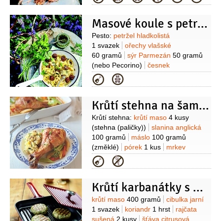
50 mililitrů
majonéza
50 mililitrů
med
3 lžíce
ocet vinný
Masové koule s petrželovým pestem a těstovinami
1 lžíce
(bílý)
Tzatziki:
jogurt bílý
200 mililitrů
česnek
Suroviny
Pesto:
petržel hladkolistá
2 stroužky
okurka salátová
1 svazek
ořechy vlašské
1 kus
máta
1 hrst
60 gramů
sýr Parmezán
50 gramů
(nebo Pecorino)
česnek
3 stroužky
sůl
olej olivový
(extra
Kategorie
virgin)
Masové kuličky:
krůtí maso
500 gramů
(mleté)
strouhanka
Krůtí stehna na šampaňském
200 gramů
pesto
50 gramů
(domácí
petrželové)
mléko
50 mililitrů
sýr
Suroviny
Krůtí stehna:
krůtí maso
4 kusy
Parmezán
50 gramů
smetana na
(stehna (paličky))
slanina anglická
šlehání
100 mililitrů
těstoviny
100 gramů
máslo
100 gramů
500 gramů
(linguine)
olej řepkový
(změklé)
pórek
1 kus
mrkev
(na smažení)
2 kusy
pastinák
1 kus
celer řapíkatý
Kategorie
8 kusů
cibulka jarní
1 svazek
bobkový list
3 kusy
Krůtí karbanátky s koriandrem
Příloha:
brambory
1 kilogram
cibule
šalotka
6 kusů
máslo
2 lžíce
cukr
Suroviny
krůtí maso
400 gramů
cibulka jarní
třtinový
1/2
lžičky
petržel hladkolistá
1 svazek
koriandr
1 hrst
rajčata
1 hrst
mléko
2 lžíce
sůl
sušená
2 kusy
šťáva citrusová