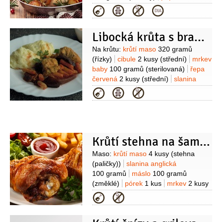
2 kusy
rostlinný olej
zauzená
1/2
lžičky
máslo
Kategorie
2 lžíce
sůl
pepř
2 lžíce
šunka sušená
(na obalení)
Kaše:
batáty - sladké brambory
Libocká krůta s bramborovou kaší
1 kilogram
máslo
4 lžíce
smetana
na šlehání
2 lžíce
sůl
pepř
Suroviny
Na krůtu:
krůtí maso
320 gramů
(řízky)
cibule
2 kusy
(střední)
mrkev
baby
100 gramů
(sterilovaná)
řepa
červená
2 kusy
(střední)
slanina
anglická
4 plátky
olej
2 lžíce
sůl
Kategorie
(podle chuti)
koření grilovací
(podle
chuti)
Na kaši:
brambory
1 kilogram
mléko
225 mililitrů
máslo
25 gramů
sůl
Krůtí stehna na šampaňském a šťouchané brambory se šalotkou
Suroviny
Maso:
krůtí maso
4 kusy
(stehna
(paličky))
slanina anglická
100 gramů
máslo
100 gramů
(změklé)
pórek
1 kus
mrkev
2 kusy
(velká)
pastinák
1 kus
celer řapíkatý
Kategorie
8 snítek
cibulka jarní
1 svazek
bobkový list
3 kusy