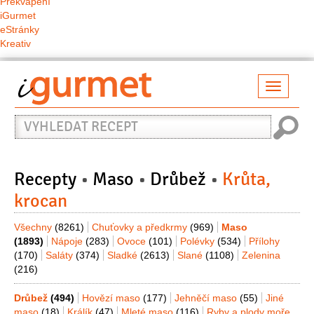
Překvapení
iGurmet
eStránky
Kreativ
Přepno
naviga
Vyhledat
recept
Recepty
Maso
Drůbež
Krůta,
krocan
Všechny
(8261)
Chuťovky a předkrmy
(969)
Maso
(1893)
Nápoje
(283)
Ovoce
(101)
Polévky
(534)
Přílohy
(170)
Saláty
(374)
Sladké
(2613)
Slané
(1108)
Zelenina
(216)
Drůbež
(494)
Hovězí maso
(177)
Jehněčí maso
(55)
Jiné
maso
(18)
Králík
(47)
Mleté maso
(116)
Ryby a plody moře