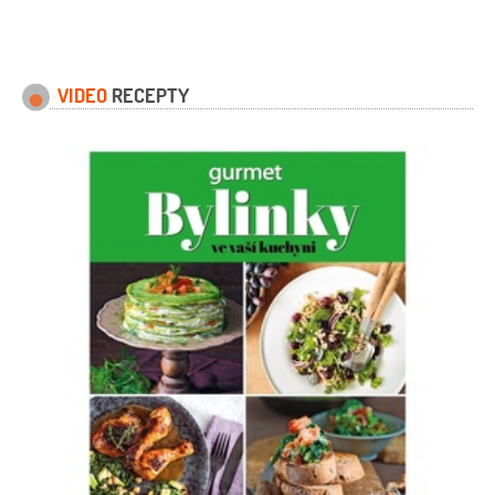
1 kus
brambory
2 kusy
olej olivový
1 lžíce
pepř černý
(čerstvě mletý
)
sůl
VIDEO
RECEPTY