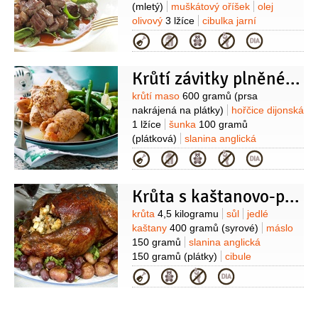
(mletý)
muškátový oříšek
olej
olivový
3 lžíce
cibulka jarní
2 kusy
kukuřice sterilovaná
Kategorie
200 gramů
špenát
300 gramů
(čerstvých listů)
Krůtí závitky plněné zelím a rýží
Suroviny
krůtí maso
600 gramů
(prsa
nakrájená na plátky)
hořčice dijonská
1 lžíce
šunka
100 gramů
(plátková)
slanina anglická
100 gramů
cibule
1 kus
(středě
Kategorie
velká)
zelí bílé
400 gramů
(hlávkové)
sůl
bujon zeleninový
Krůta s kaštanovo-perníkovou nádivkou
1 kostka
koření kari
Suroviny
krůta
4,5 kilogramu
sůl
jedlé
kaštany
400 gramů
(syrové)
máslo
150 gramů
slanina anglická
150 gramů
(plátky)
cibule
1 kus
pečivo
3 kusy
Kategorie
(rohlíky)
smetana
50 mililitrů
(50-
75ml)
petržel hladkolistá
2 hrsti
(nasekaná)