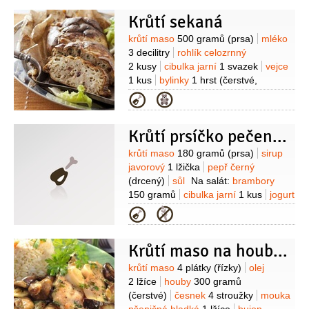
(na smažení)
Krůtí sekaná
Suroviny
krůtí maso
500 gramů
(prsa)
mléko
3 decilitry
rohlík celozrnný
2 kusy
cibulka jarní
1 svazek
vejce
1 kus
bylinky
1 hrst
(čerstvé,
nasekané)
brusinky
1 lžíce
Kategorie
(sušené)
muškátový květ
(mletý)
sůl
Krůtí prsíčko pečené s glazurou z javorového sirupu
Suroviny
krůtí maso
180 gramů
(prsa)
sirup
javorový
1 lžička
pepř černý
(drcený)
sůl
Na salát:
brambory
150 gramů
cibulka jarní
1 kus
jogurt
bílý
100 mililitrů
Kategorie
Krůtí maso na houbách a víně
Suroviny
krůtí maso
4 plátky
(řízky)
olej
2 lžíce
houby
300 gramů
(čerstvé)
česnek
4 stroužky
mouka