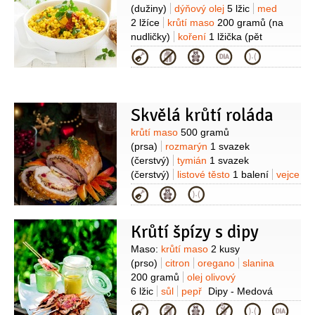
(dužiny)
dýňový olej
5 lžic
med
2 lžíce
krůtí maso
200 gramů
(na
nudličky)
koření
1 lžička
(pět
vůní)
ořechy vlašské
Kategorie
100 gramů
semínka dýňová
50 gramů
(nasucho
opražených)
výhonky
100 gramů
(směs, např munga či cizrny)
Skvělá krůtí roláda
Suroviny
krůtí maso
500 gramů
(prsa)
rozmarýn
1 svazek
(čerstvý)
tymián
1 svazek
(čerstvý)
listové těsto
1 balení
vejce
1 kus
sůl
pepř
máslo
Kategorie
(kousek)
šťáva
100 mililitrů
(mrkvová)
Karotkové pyré:
mrkev
Krůtí špízy s dipy
karotka
2 svazky
Suroviny
Maso:
krůtí maso
2 kusy
(prso)
citron
oregano
slanina
200 gramů
olej olivový
6 lžic
sůl
pepř
Dipy - Medová
hořičce:
hořčice dijonská
Kategorie