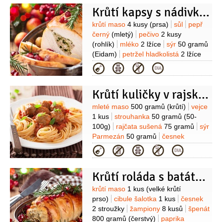
Krůtí kapsy s nádivkou
Suroviny
krůtí maso
4 kusy
(prsa)
sůl
pepř
černý
(mletý)
pečivo
2 kusy
(rohlík)
mléko
2 lžíce
sýr
50 gramů
(Eidam)
petržel hladkolistá
2 lžíce
(nasekaná)
hrášek
2 lžíce
vejce
Kategorie
1 kus
Krůtí kuličky v rajské omáčce
Suroviny
mleté maso
500 gramů
(krůtí)
vejce
1 kus
strouhanka
50 gramů
(50-
100g)
rajčata sušená
75 gramů
sýr
Parmezán
50 gramů
česnek
2 stroužky
rajčatová passata
Kategorie
2 lžíce
oregano
1 lžíce
(nasekané)
bazalka
1 lžíce
Krůtí roláda s batátovou kaší
(nasekaná + k podávání)
Omáčka:
rajčata sterilovaná
Suroviny
krůtí maso
1 kus
(velké krůtí
400 gramů
rajčatová passata
prso)
cibule šalotka
1 kus
česnek
50 gramů
cibule
1 kus
česnek
2 stroužky
žampiony
8 kusů
špenát
2 stroužky
sýr Mozzarella
800 gramů
(čerstvý)
paprika