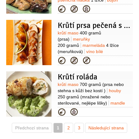
pšeničná hladká
1 lžíce
bujon
zeleninový
1 lžička
(sypký)
víno bílé
Kategorie
100 mililitrů
(suché)
vývar drůbeží
200 mililitrů
petržel
Krůtí prsa pečená s meruňkami
kadeřavá/kudrnka
2 lžíce
(nasekaná
nadrobno)
Suroviny
krůtí maso
400 gramů
(prsa)
meruňky
200 gramů
marmeláda
4 lžíce
(meruňková)
víno bílé
2 decilitry
sójová omáčka
Kategorie
1 lžíce
olej
koření chilli
(mleté)
pepř černý
(mletý)
sůl
Krůtí roláda
Suroviny
krůtí maso
700 gramů
(prsa nebo
stehna s kůží bez kostí )
houby
250 gramů
(mražené nebo
sterilované, nejlépe lišky)
mandle
100 gramů
(loupané)
vejce
Kategorie
2 kusy
cibulka jarní
2 kusy
houska
1 kus
máslo
40 gramů
vývar
Předchozí strana
1
1,5 decilitru
2
3
smetana na šlehání
Následující strana
2 lžíce
Na kaši:
brokolice