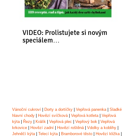
VIDEO: Prolistujete si novým
speciálem…
Vánoční cukroví
|
Dorty a dortíčky
|
Vepřová panenka
|
Sladké
hlavní chody
|
Hovězí svíčková
|
Vepřová kotleta
|
Vepřová
kýta
|
Řezy
|
Králík
|
Vepřová plec
|
Vepřový bok
|
Vepřová
krkovice
|
Hovězí zadní
|
Hovězí roštěná
|
Vdolky a koblihy
|
Jehněčí kýta
|
Telecí kýta
|
Bramborové těsto
|
Hovězí kližka
|