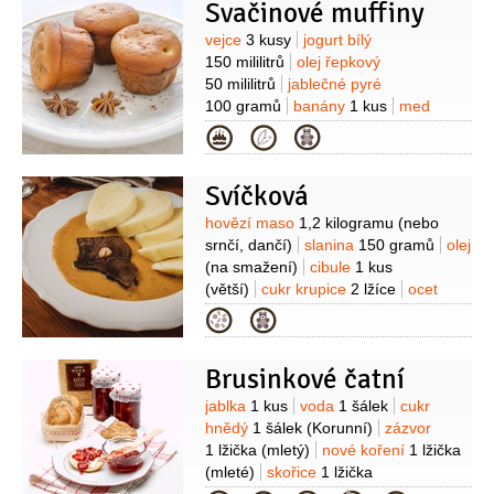
Svačinové muffiny
Suroviny
vejce
3 kusy
jogurt bílý
150 mililitrů
olej řepkový
50 mililitrů
jablečné pyré
100 gramů
banány
1 kus
med
4 lžíce
mouka špaldová
Kategorie
200 gramů
ovesné vločky
25 gramů
kypřící prášek do pečiva
Svíčková
2 lžičky
Suroviny
hovězí maso
1,2 kilogramu
(nebo
srnčí, dančí)
slanina
150 gramů
olej
(na smažení)
cibule
1 kus
(větší)
cukr krupice
2 lžíce
ocet
2 lžíce
mrkev
1 kus
(velká)
pastinák
Kategorie
1 kus
(nebo petržel a 1/4
celeru)
hořčice plnotučná
1 lžíce
Brusinkové čatní
Suroviny
jablka
1 kus
voda
1 šálek
cukr
hnědý
1 šálek
(Korunní)
zázvor
1 lžička
(mletý)
nové koření
1 lžička
(mleté)
skořice
1 lžička