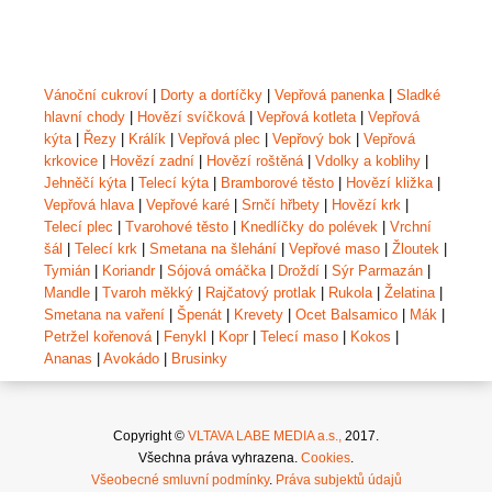
Vánoční cukroví
|
Dorty a dortíčky
|
Vepřová panenka
|
Sladké
hlavní chody
|
Hovězí svíčková
|
Vepřová kotleta
|
Vepřová
kýta
|
Řezy
|
Králík
|
Vepřová plec
|
Vepřový bok
|
Vepřová
krkovice
|
Hovězí zadní
|
Hovězí roštěná
|
Vdolky a koblihy
|
Jehněčí kýta
|
Telecí kýta
|
Bramborové těsto
|
Hovězí kližka
|
Vepřová hlava
|
Vepřové karé
|
Srnčí hřbety
|
Hovězí krk
|
Telecí plec
|
Tvarohové těsto
|
Knedlíčky do polévek
|
Vrchní
šál
|
Telecí krk
|
Smetana na šlehání
|
Vepřové maso
|
Žloutek
|
Tymián
|
Koriandr
|
Sójová omáčka
|
Droždí
|
Sýr Parmazán
|
Mandle
|
Tvaroh měkký
|
Rajčatový protlak
|
Rukola
|
Želatina
|
Smetana na vaření
|
Špenát
|
Krevety
|
Ocet Balsamico
|
Mák
|
Petržel kořenová
|
Fenykl
|
Kopr
|
Telecí maso
|
Kokos
|
Ananas
|
Avokádo
|
Brusinky
Copyright ©
VLTAVA LABE MEDIA a.s.,
2017.
Všechna práva vyhrazena.
Cookies
.
Všeobecné smluvní podmínky
.
Práva subjektů údajů