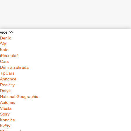
více >>
Deník
Šíp
Kafe
iReceptář
Cars
Dům a zahrada
TipCars
Annonce
Realcity
Dotyk
National Geographic
Automix
Vlasta
Story
Kondice
Květy