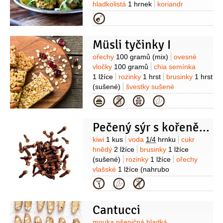
hladkolistá
1 hrnek
koriandr
1 hrnek
koření chilli
1 lžička
vejce
Kategorie
1 kus
strouhanka
1/2
hrnku
Omáčka:
jogurt bílý
Müsli tyčinky I
250 mililitrů
sezamová pasta Tahini
1 lžíce
česnek
2 stroužky
šťáva
Suroviny
ořechy
100 gramů
(mix)
ovesné
citronová
1 lžíce
sůl
pepř
Salát:
vločky
100 gramů
chia semínka
salát polníček
1 balení
petržel
1 lžíce
rozinky
1 hrst
brusinky
1 hrst
hladkolistá
1/2
svazku
koriandr
(sušené)
švestky sušené
1/2
svazku
olej olivový
2 lžíce
citron
1 hrst
banány
1 kus
med
Kategorie
1 kus
200 mililitrů
olej slunečnicový
120 mililitrů
Pečený sýr s kořeněným kiwi
Suroviny
kiwi
1 kus
voda
1/4
hrnku
cukr
hnědý
2 lžíce
brusinky
1 lžíce
(sušené)
rozinky
1 lžíce
ořechy
vlašské
1 lžíce
(nahrubo
nasekané)
zázvor
1 lžička
Kategorie
(mletý)
hřebíček
1/4
lžičky
(mletý)
nové koření
1/4
lžičky
Cantucci
(mleté)
mouka pšeničná hladká