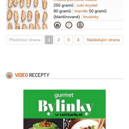
Suroviny
250 gramů
cukr krystal
80 gramů
mandle
50 gramů
(blanšírované)
brusinky
70 gramů
vejce
2 kusy
máslo
Kategorie
80 gramů
(změklé)
likér
1 lžíce
(Amaretto)
semínka
(z 1/2
Předchozí strana
1
vanilkového lusku)
2
3
4
Následující strana
kypřící prášek do
pečiva
6 gramů
VIDEO
RECEPTY