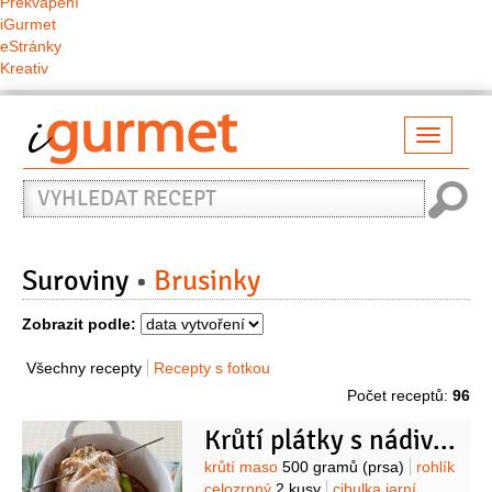
Překvapení
iGurmet
eStránky
Kreativ
Přepno
naviga
Vyhledat
recept
Suroviny
Brusinky
Zobrazit podle:
Všechny recepty
Recepty s fotkou
Počet receptů:
96
Krůtí plátky s nádivkou
Suroviny
krůtí maso
500 gramů
(prsa)
rohlík
celozrnný
2 kusy
cibulka jarní