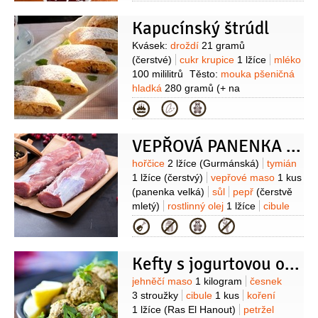
2 lžičky
(čerstvá, nakrájená)
tymián
Kapucínský štrúdl
1 lžička
(lístky)
Suroviny
Kvásek:
droždí
21 gramů
(čerstvé)
cukr krupice
1 lžíce
mléko
100 mililitrů
Těsto:
mouka pšeničná
hladká
280 gramů
(+ na
posypání)
máslo
140 gramů
vejce
Kategorie
2 kusy
žloutek
1 kus
sůl
1 špetka
Náplň:
hrušky
3 kusy
zavařenina
VEPŘOVÁ PANENKA PEČENÁ SE SUŠENÝM OVOCEM
hrušková
150 gramů
brusinky
70 gramů
(sušené)
skořice
1 lžička
Suroviny
hořčice
2 lžíce
(Gurmánská)
tymián
(mletá)
ořechy
100 gramů
(mleté či
1 lžíce
(čerstvý)
vepřové maso
1 kus
mandle)
rum
5 lžic
Drobenka:
máslo
(panenka velká)
sůl
pepř
(čerstvě
25 gramů
cukr krupice
mletý)
rostlinný olej
1 lžíce
cibule
50 gramů
mouka pšeničná hrubá
červená
2 kusy
(středně velká
Kategorie
50 gramů
nakrájená na klínky)
cider
500 mililitrů
(jablečný)
švestky
Kefty s jogurtovou omáčkou s česnekem
sušené
20 gramů
Suroviny
jehněčí maso
1 kilogram
česnek
3 stroužky
cibule
1 kus
koření
1 lžíce
(Ras El Hanout)
petržel