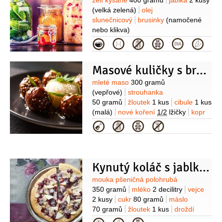
Suroviny
zelí kysané
400 gramů
jablka
2 kusy
(velká zelená)
olej
slunečnicový
brusinky
(namočené
nebo klikva)
Kategorie
Masové kuličky s brusinkovou omáčkou
Suroviny
mleté maso
300 gramů
(vepřové)
strouhanka
50 gramů
žloutek
1 kus
cibule
1 kus
(malá)
nové koření
1/2
lžičky
kopr
1 hrst
(čerstvý)
sůl
pepř
Omáčka:
Kategorie
brusinky
200 gramů
(mražené)
cukr
krupice
2 lžíce
(2-3 lžíce)
šťáva
citronová
(z 1/2 citronu)
Kynutý koláč s jablky a brusinkami
Suroviny
mouka pšeničná polohrubá
350 gramů
mléko
2 decilitry
vejce
2 kusy
cukr
80 gramů
máslo
70 gramů
žloutek
1 kus
droždí
20 gramů
sůl
1 špetka
mouka
(na