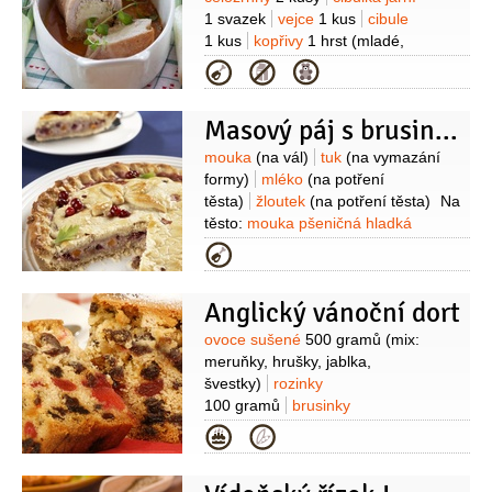
1 svazek
vejce
1 kus
cibule
1 kus
kopřivy
1 hrst
(mladé,
nasekané )
brusinky
1 lžíce
Kategorie
(sušené)
muškátový květ
sůl
Masový páj s brusinkami
Suroviny
mouka
(na vál)
tuk
(na vymazání
formy)
mléko
(na potření
těsta)
žloutek
(na potření těsta)
Na
těsto:
mouka pšeničná hladká
230 gramů
sádlo
120 gramů
voda
Kategorie
2 lžíce
kypřící prášek do pečiva
1 lžička
sůl
Na náplň:
mleté maso
Anglický vánoční dort
500 gramů
brusinky
200 gramů
mrkev
1 kus
(oloupaná,
Suroviny
ovoce sušené
500 gramů
(mix:
menší )
cibule
1 kus
meruňky, hrušky, jablka,
(střední)
smetana na vaření
švestky)
rozinky
1,3 decilitru
(12% tuku)
mandle
100 gramů
brusinky
30 gramů
brandy
1/4
decilitru
(nebo
200 gramů
třešně
100 gramů
Kategorie
shery)
tymián
1 špetka
citron
(sušené)
brandy
400 mililitrů
(nebo
1 špetka
(nastrouhaná kůra)
chery)
máslo
300 gramů