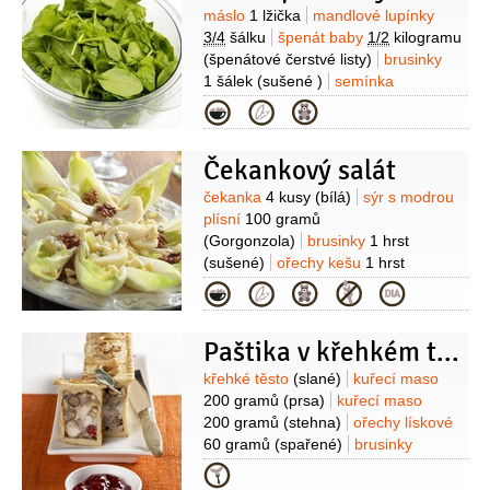
sezamová, na posypání)
1/2
sklenice
ořechy vlašské
2 lžíce
Suroviny
máslo
1 lžička
mandlové lupínky
(sekané)
brusinky
2 lžíce
3/4
šálku
špenát baby
1/2
kilogramu
(sušené)
šťáva citronová
1 lžička
(špenátové čerstvé listy)
brusinky
(nebo aceto Balsamico)
sůl
1 špetka
1 šálek
(sušené )
semínka
sezamová
2 lžičky
( opražená )
mák
Kategorie
1 lžička
cukr
1/2
šálku
cibule
2 lžičky
paprika sladká
1/4
lžičky
Čekankový salát
(mletá)
Suroviny
čekanka
4 kusy
(bílá)
sýr s modrou
plísní
100 gramů
(Gorgonzola)
brusinky
1 hrst
(sušené)
ořechy kešu
1 hrst
(nesolené)
olej olivový
3 lžíce
ocet
Kategorie
Balsamico
1 lžíce
sůl
pepř
Paštika v křehkém těstě
Suroviny
křehké těsto
(slané)
kuřecí maso
200 gramů
(prsa)
kuřecí maso
200 gramů
(stehna)
ořechy lískové
60 gramů
(spařené)
brusinky
60 gramů
smetana
1 decilitr
Kategorie
(30%)
brandy
1/3
decilitru
šalvěj