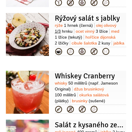
(mletá)
hřebíček
1 lžička
Kategorie
(mletý)
brusinky
720 mililitrů
rozinky
1 šálek
Rýžový salát s jablky
Suroviny
rýže
1 hrnek
(černá)
olej olivový
1/3
hrnku
ocet vinný
3 lžíce
med
1 lžíce
(tekutý)
hořčice dijonská
2 lžičky
cibule šalotka
2 kusy
jablka
1 kus
(velké zelené)
celer řapíkatý
Kategorie
3 kusy
brusinky
1 hrst
(sušených)
Whiskey Cranberry
Suroviny
whisky
50 mililitrů
(např. Jameson
Original)
džus brusinkový
100 mililitrů
okurka salátová
(plátky)
brusinky
(sušené)
Kategorie
Salát z kysaného zelí s brusinkami nebo klikvou