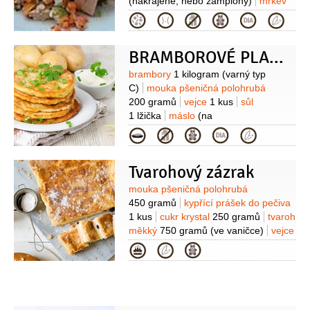
(nakrájené, nebo žampiony)
mrkev
3 kusy
(středně velké nakrájené na
Kategorie
kostičky )
celer řapíkatý
3 větvičky
(nakrájené)
cibule
1/2
kusu
BRAMBOROVÉ PLACKY
(nakrájená na klínky)
rýže
3 hrnky
(uvařená černá, červená nebo
Suroviny
brambory
1 kilogram
(varný typ
natural)
šťáva pomerančová
C)
mouka pšeničná polohrubá
1 hrnek
brusinky
1 hrst
200 gramů
vejce
1 kus
sůl
1 lžička
máslo
(na
opečení)
brusinky
(zavařené k
Kategorie
podávání)
Tvarohový zázrak
Suroviny
mouka pšeničná polohrubá
450 gramů
kypřící prášek do pečiva
1 kus
cukr krystal
250 gramů
tvaroh
měkký
750 gramů
(ve vaničce)
vejce
3 kusy
cukr vanilkový
Kategorie
3 lžíce
brusinky
50 gramů
(sušené)
máslo
sůl