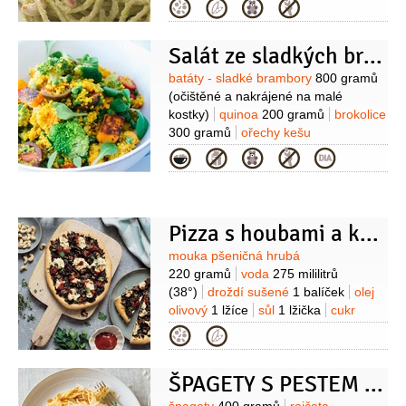
80 gramů
sýr Parmezán
Kategorie
makadamové ořechy)
Tom yum
20 gramů
bazalka
1 hrst
pasta
1 lžíce
(krevetová)
K podávání:
(čerstvá)
sůl
koriandr
(k podávání)
limetka
Salát ze sladkých brambor, quinoi a brokolice
Suroviny
batáty - sladké brambory
800 gramů
(očištěné a nakrájené na malé
kostky)
quinoa
200 gramů
brokolice
300 gramů
ořechy kešu
200 gramů
hrášek
100 gramů
(nebo
Kategorie
hráškové lusky, případně
výhonky)
rajčátka cherry
100 gramů
(nejlépe černá)
olej olivový
60 mililitrů
(případně přepuštěného
Pizza s houbami a krémem z oříšků kešu
másla)
pažitka
50 gramů
Suroviny
mouka pšeničná hrubá
(nasekané)
kmín římský
1/2
lžičky
220 gramů
voda
275 mililitrů
(38°)
droždí sušené
1 balíček
olej
olivový
1 lžíce
sůl
1 lžička
cukr
1 lžíce
mouka kukuřičná
(na
Kategorie
podsypání)
voda
125 mililitrů
šťáva
citronová
1,5 lžíce
Těsto:
mouka
ŠPAGETY S PESTEM ZE SUŠENÝCH RAJČAT
špaldová
270 gramů
Krém :
ořechy
kešu
250 gramů
(několik hodin