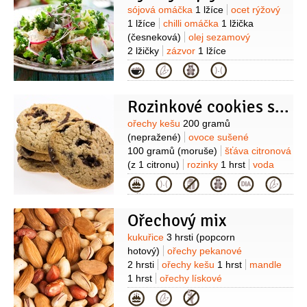
20 gramů
olej olivový
4 lžíce
vývar
Suroviny
sójová omáčka
1 lžíce
ocet rýžový
kuřecí
150 mililitrů
bylinky
20 gramů
1 lžíce
chilli omáčka
1 lžička
(čerstvé směs )
česnek
(česneková)
olej sezamový
2 stroužky
sýr Mozzarella
2 lžičky
zázvor
1 lžíce
200 gramů
(prolisovaného)
hrášek cukrový
Kategorie
3 hrnky
ředkvičky
1 svazek
cibulka
jarní
4 kusy
ořechy kešu
3 lžíce
Rozinkové cookies s moruší
(nesolené)
Suroviny
ořechy kešu
200 gramů
(nepražené)
ovoce sušené
100 gramů
(moruše)
šťáva citronová
(z 1 citronu)
rozinky
1 hrst
voda
1 lžíce
Kategorie
Ořechový mix
Suroviny
kukuřice
3 hrsti
(popcorn
hotový)
ořechy pekanové
2 hrsti
ořechy kešu
1 hrst
mandle
1 hrst
ořechy lískové
2 hrsti
semínka dýňová
Kategorie
1 hrst
máslo
2 lžíce
sirup javorový