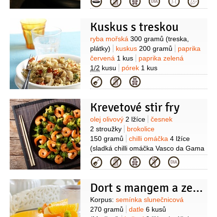
Kategorie
(drcené malá)
zázvor
1/2
lžičky
(čerstvý nastrouhaný)
cibule šalotka
Kuskus s treskou
2 kusy
rýže
2,5 šálku
(vařená)
Suroviny
ryba mořská
300 gramů
(treska,
plátky)
kuskus
200 gramů
paprika
červená
1 kus
paprika zelená
1/2
kusu
pórek
1 kus
(očištěný)
cibule
1 kus
(malá)
fíky
Kategorie
80 gramů
(sušené)
ořechy kešu
30 gramů
olej olivový
1 lžíce
Krevetové stir fry
Suroviny
olej olivový
2 lžíce
česnek
2 stroužky
brokolice
150 gramů
chilli omáčka
4 lžíce
(sladká chilli omáčka Vasco da Gama
Hamé )
ořechy kešu
1 hrst
zázvor
Kategorie
(kousek)
krevety
200 gramů
(loupané)
hrášek cukrový
Dort s mangem a zeleným ječmenem
150 gramů
limetka
1,5 kusu
Suroviny
Korpus:
semínka slunečnicová
270 gramů
datle
6 kusů