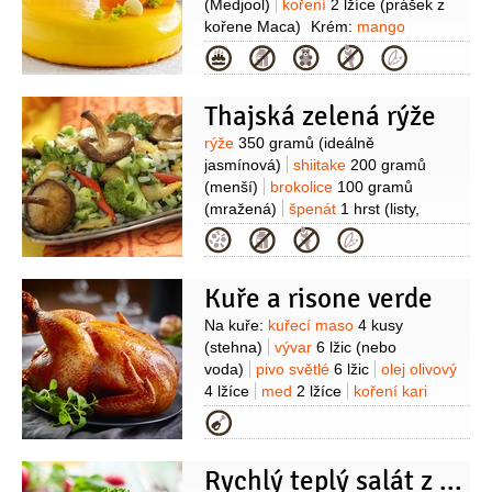
(Medjool)
koření
2 lžíce
(prášek z
kořene Maca)
Krém:
mango
2 kusy
ořechy kešu
Kategorie
250 gramů
kakaové máslo
150 gramů
šťáva citronová
(z 1
Thajská zelená rýže
citronu)
šťáva limetková
(z 1/2
limetky)
sirup z agáve
4 lžíce
koření
Suroviny
rýže
350 gramů
(ideálně
6 lžiček
(zelený ječmen v
jasmínová)
shiitake
200 gramů
prášku)
ořechy pistáciové
1 hrst
(na
(menší)
brokolice
100 gramů
ozdobu)
(mražená)
špenát
1 hrst
(listy,
čerstvé nebo mražené)
kokosové
Kategorie
mléko
50 gramů
paprička chilli
zelená
2 kusy
(větší)
ořechy kešu
Kuře a risone verde
40 gramů
(nesolené)
cibule
1 kus
(střední)
zázvor
(čerstvý, oloupaný,
Suroviny
Na kuře:
kuřecí maso
4 kusy
dlouhý 4 cm)
(stehna)
vývar
6 lžic
(nebo
voda)
pivo světlé
6 lžic
olej olivový
4 lžíce
med
2 lžíce
koření kari
2 lžičky
sójová omáčka
1 lžíce
sůl
Kategorie
1/2
lžičky
pepř
Risone verde:
rýže
těstovinová
200 gramů
hrášek
Rychlý teplý salát z hrášku a ředkviček s kešu oříšky
150 gramů
(vyloupaný)
ořechy kešu