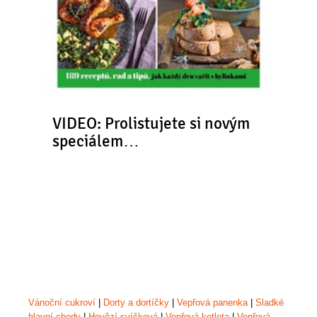
VIDEO: Prolistujete si novým
speciálem…
Vánoční cukroví
|
Dorty a dortíčky
|
Vepřová panenka
|
Sladké
hlavní chody
|
Hovězí svíčková
|
Vepřová kotleta
|
Vepřová