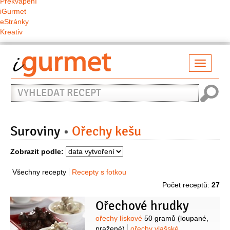
Překvapení
iGurmet
eStránky
Kreativ
Přepno
naviga
Vyhledat
recept
Suroviny
Ořechy kešu
Zobrazit podle:
Všechny recepty
Recepty s fotkou
Počet receptů:
27
Ořechové hrudky
Suroviny
ořechy lískové
50 gramů
(loupané,
pražené)
ořechy vlašské