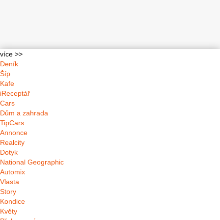
více >>
Deník
Šíp
Kafe
iReceptář
Cars
Dům a zahrada
TipCars
Annonce
Realcity
Dotyk
National Geographic
Automix
Vlasta
Story
Kondice
Květy