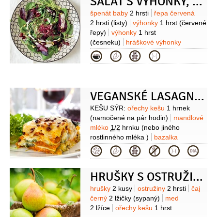
SALÁT S VÝHONKY, BRUSINKAMI A ZÁLIVKOU Z OŘÍŠKŮ KEŠU
česnek
2 svazky
Podávání:
paprička
chilli červená
Suroviny
špenát baby
2 hrsti
řepa červená
2 hrsti
(listy)
výhonky
1 hrst
(červené
řepy)
výhonky
1 hrst
(česneku)
hráškové výhonky
1 hrst
dýňový olej
4 lžíce
brusinky
Kategorie
1 hrst
(sušené)
semínka piniová
2 lžíce
sůl himalájská
Zálivka:
ořechy kešu
100 gramů
ocet
jablečný
2 lžíce
sezamová pasta
VEGANSKÉ LASAGNE KEŠU SÝR
1 lžíce
česnek
1 stroužek
sůl
Suroviny
KEŠU SÝR:
ořechy kešu
1 hrnek
himalájská
1/2
lžičky
pepř
(namočené na pár hodin)
mandlové
mléko
1/2
hrnku
(nebo jiného
rostlinného mléka )
bazalka
1 hrst
česnek
2 stroužky
sůl mořská
Kategorie
1/2
lžičky
(nebo himalájská)
LASAGNE:
cuketa
(4 velké nebo 6
HRUŠKY S OSTRUŽINOVOU OMÁČKOU
malých)
sůl mořská
olej olivový
RAJČATOVÁ OMÁČKA:
olej olivový
Suroviny
hrušky
2 kusy
ostružiny
2 hrsti
čaj
1 lžíce
cibule
1 kus
(nadrobno
černý
2 lžičky
(sypaný)
med
nakrájená)
česnek
2 stroužky
2 lžíce
ořechy kešu
1 hrst
(prolisovaný)
rajčata
2 hrnky