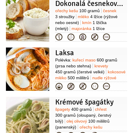
Dokonalá česneková pomazánka
Suroviny
ořechy kešu
100 gramů
česnek
3 stroužky
mléko
4 lžíce
(rýžové
nebo oesné)
kmín
1 lžička
(mletý)
majoránka
1 lžíce
(sušená)
sůl
1 lžička
med
1/2
lžičky
Kategorie
(nebo xylitol)
šťáva citronová
(podle
chuti)
Laksa
Suroviny
Polévka:
kuřecí maso
600 gramů
(prsa nebo stehna)
krevety
450 gramů
(čerstvé velké)
kokosové
mléko
500 mililitrů
nudle rýžové
450 gramů
(tenké)
vývar kuřecí
Kategorie
1,5 litru
cukr třtinový
1 lžíce
(tmavý)
olej
3 lžíce
(rostlinný)
Pasta
Krémové špagátky
Laksa:
paprička chilli červená
8 kusů
(sušená)
sušené krevety
Suroviny
špagety
400 gramů
chřest
2 lžíce
cibule šalotka
5 kusů
česnek
300 gramů
(oloupaný, čerstvý
3 stroužky
(galangal)
zázvor
1 kus
(5
bílý)
olej olivový
100 mililitrů
cm)
citronová tráva
2 kusy
kurkuma
(panenský)
ořechy kešu
1 lžička
ořechy kešu
8 kusů
(nebo