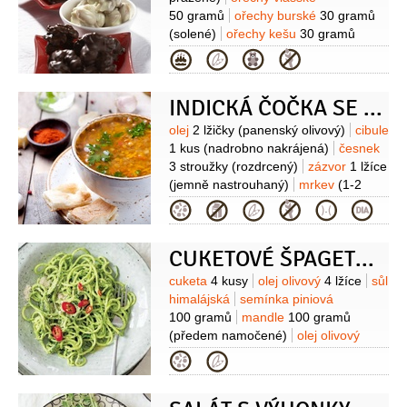
50 gramů
ořechy burské
30 gramů
(solené)
ořechy kešu
30 gramů
(solené)
mandle
30 gramů
Kategorie
(pražené)
čokoláda bílá
50 gramů
čokoláda hořká
INDICKÁ ČOČKA SE ZELENINOU ‚KORMA STYLE‘
30 gramů
čokoláda mléčná
20 gramů
Suroviny
olej
2 lžičky
(panenský olivový)
cibule
1 kus
(nadrobno nakrájená)
česnek
3 stroužky
(rozdrcený)
zázvor
1 lžíce
(jemně nastrouhaný)
mrkev
(1-2
kusy nakrájená na kousky)
rajčata
Kategorie
2 kusy
(velká oloupaná a nakrájená
na kousky)
paprička chilli červená
CUKETOVÉ ŠPAGETY S PESTEM Z MEDVĚDÍHO ČESNEKU
1 kus
ořechy kešu
1 hrst
(solené
rozdrcené)
čočka červená
80 gramů
Suroviny
cuketa
4 kusy
olej olivový
4 lžíce
sůl
(80-100g, půlené loupané
himalájská
semínka piniová
propláchnuté)
100 gramů
mandle
100 gramů
(předem namočené)
olej olivový
140 mililitrů
sůl
Kategorie
himalájská
pepř
ořechy kešu
100 gramů
(mleté)
Pesto:
medvědí