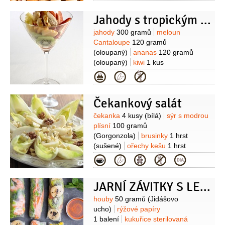
2 lžíce
skořice
1 lžička
(mletá)
Jahody s tropickým ovocem a zmrzlinou
Suroviny
jahody
300 gramů
meloun
Cantaloupe
120 gramů
(oloupaný)
ananas
120 gramů
(oloupaný)
kiwi
1 kus
(oloupané)
zmrzlina
2 decilitry
Kategorie
(oříšková)
ořechy kešu
50 gramů
cukr
2 lžíce
rum
1 lžíce
Čekankový salát
Suroviny
čekanka
4 kusy
(bílá)
sýr s modrou
plísní
100 gramů
(Gorgonzola)
brusinky
1 hrst
(sušené)
ořechy kešu
1 hrst
(nesolené)
olej olivový
3 lžíce
ocet
Kategorie
Balsamico
1 lžíce
sůl
pepř
JARNÍ ZÁVITKY S LETNÍ NÁPLNÍ
Suroviny
houby
50 gramů
(Jidášovo
ucho)
rýžové papíry
1 balení
kukuřice sterilovaná