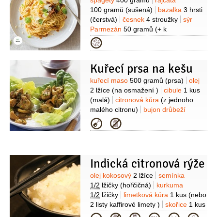
Suroviny
špagety
400 gramů
rajčata
namočené)
Náplň:
houby
600 gramů
100 gramů
(sušená)
bazalka
3 hrsti
(žampiony, portobello, hlíva)
(čerstvá)
česnek
4 stroužky
sýr
Parmezán
50 gramů
(+ k
podávání)
ořechy kešu
Kategorie
50 gramů
olej olivový
150 mililitrů
sůl
pepř
Kuřecí prsa na kešu
Suroviny
kuřecí maso
500 gramů
(prsa)
olej
2 lžíce
(na osmažení )
cibule
1 kus
(malá)
citronová kůra
(z jednoho
malého citronu)
bujon drůbeží
200 mililitrů
sójová omáčka
Kategorie
3 lžíce
ořechy kešu
1 hrst
moučka
škrobová
1 lžíce
Indická citronová rýže
Suroviny
olej kokosový
2 lžíce
semínka
1/2
lžičky
(hořčičná)
kurkuma
1/2
lžičky
limetková kůra
1 kus
(nebo
2 listy kaffirové limety )
skořice
1 kus
(svitek)
paprika chilli
1/2
lžičky