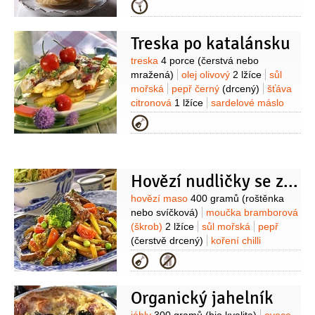
1 kus
(velké)
mouka pšeničná hladká
Kategorie
25 gramů
máslo
2 lžíce
(rozpuštěné)
droždí
5 gramů
Treska po katalánsku
(čerstvé)
sůl mořská
1/2
lžičky
olej
(na pečení)
Suroviny
treska
4 porce
(čerstvá nebo
mražená)
olej olivový
2 lžíce
sůl
mořská
pepř černý
(drcený)
šťáva
citronová
1 lžíce
sardelové máslo
40 gramů
kečup
150 gramů
petržel
Kategorie
kadeřavá/kudrnka
1 hrst
Hovězí nudličky se zeleninou
Suroviny
hovězí maso
400 gramů
(roštěnka
nebo svíčková)
moučka bramborová
(škrob)
2 lžíce
sůl mořská
pepř
(čerstvě drcený)
koření chilli
1 špetka
česnek
2 stroužky
olej
Kategorie
olivový
3 lžíce
cuketa
1 kus
(malá)
brokolice
150 gramů
na
Organický jahelník
omáčku:
kečup
1/2
hrnku
hořčice
1 lžička
sójová omáčka