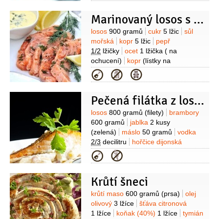
Marinovaný losos s hořčičnou omáčkou
Suroviny
losos
900 gramů
cukr
5 lžic
sůl
mořská
kopr
5 lžic
pepř
1/2
lžičky
ocet
1 lžička
( na
ochucení)
kopr
(lístky na
ozdobu)
citron
(na ozdobu)
Na
Kategorie
omáčku:
hořčice francouzká
2 lžíce
med
1 lžička
žloutek
Pečená filátka z lososa „balkai“
1 kus
víno bílé
2 lžíce
olej olivový
6 lžic
kopr
2 lžíce
Suroviny
losos
800 gramů
(filety)
brambory
(nasekaný)
sůl
pepř
600 gramů
jablka
2 kusy
(zelená)
máslo
50 gramů
vodka
2/3
decilitru
hořčice dijonská
40 gramů
med
40 gramů
Kategorie
(květový)
kopr
1/2
svazku
sůl
mořská
Krůtí šneci
Suroviny
krůtí maso
600 gramů
(prsa)
olej
olivový
3 lžíce
šťáva citronová
1 lžíce
koňak (40%)
1 lžíce
tymián