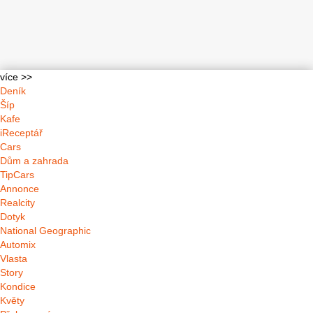
více >>
Deník
Šíp
Kafe
iReceptář
Cars
Dům a zahrada
TipCars
Annonce
Realcity
Dotyk
National Geographic
Automix
Vlasta
Story
Kondice
Květy