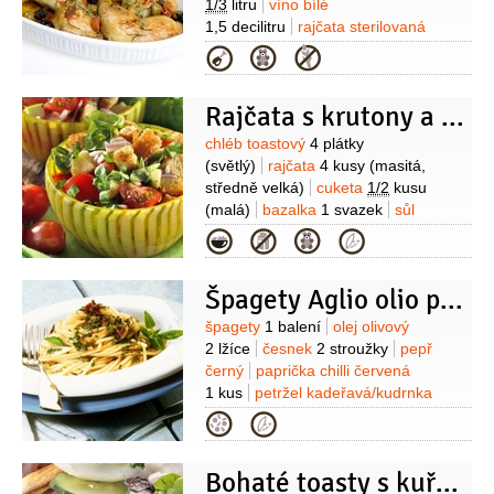
1/3
litru
víno bílé
1,5 decilitru
rajčata sterilovaná
2 konzervy
(loupaná)
česnek
Kategorie
1 palička
olivy černé
100 gramů
(bez
pecek)
tymián
1 snítka
rozmarýn
Rajčata s krutony a bazalkou
1 snítka
Suroviny
chléb toastový
4 plátky
(světlý)
rajčata
4 kusy
(masitá,
středně velká)
cuketa
1/2
kusu
(malá)
bazalka
1 svazek
sůl
mořská
pepř
(čerstvě drcený )
ocet
Kategorie
vinný
1 lžíce
(červený)
olej olivový
4 lžíce
Špagety Aglio olio podle Sophie Loren
Suroviny
špagety
1 balení
olej olivový
2 lžíce
česnek
2 stroužky
pepř
černý
paprička chilli červená
1 kus
petržel kadeřavá/kudrnka
1 snítka
sůl mořská
Kategorie
Bohaté toasty s kuřecím masem