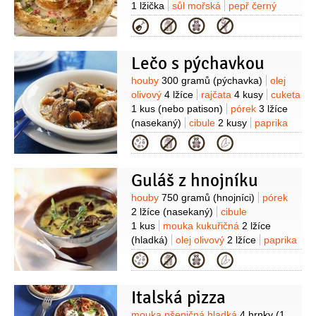
1 lžička
sůl mořská
pepř černý
(drcený)
worcesterská omáčka
Kategorie
1 lžička
Lečo s pýchavkou
Suroviny
houby
300 gramů
(pýchavka)
olej
olivový
4 lžíce
rajčata
4 kusy
cuketa
1 kus
(nebo patison)
pórek
3 lžíce
(nasekaný)
cibule
2 kusy
paprika
4 kusy
(nepálivé)
bylinky
1 lžíce
Kategorie
(bazalka, libeček, petrželka)
sůl
mořská
Guláš z hnojníku
Suroviny
houby
750 gramů
(hnojníci)
pórek
2 lžíce
(nasekaný)
cibule
1 kus
mouka kukuřičná
2 lžíce
(hladká)
olej olivový
2 lžíce
paprika
sladká
1 lžíce
česnek
2 stroužky
sůl
Kategorie
mořská
kmín
Italská pizza
mouka pšeničná hladká
4 hrnky
(1