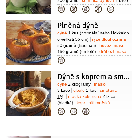
200 gramů
semínka dýňová
4 lžíce
(+ další druhy semínek)
ořechy
Kategorie
vlašské
4 lžíce
(nasekané
nahrubo)
olej olivový
2 lžíce
(nebo
Plněná dýně
ořechový)
sůl mořská
pepř černý
(drcený)
Suroviny
dýně
1 kus
(normální nebo Hokkaidó
o veliksti 35 cm)
rýže dlouhozrnná
50 gramů
(Basmati)
hovězí maso
150 gramů
(umleté)
drůbeží maso
50 gramů
(umleté)
rohlík tmavý
Kategorie
1/2
kusu
cibule
olej olivový
3 lžíce
pepř
sůl mořská
Dýně s koprem a smetanou
Suroviny
dýně
2 kilogramy
máslo
3 lžíce
cibule
1 kus
smetana
1/4
mouka kukuřičná
2 lžíce
(hladká)
kopr
sůl mořská
Kategorie