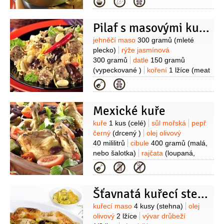
Kategorie
2 kusy
tortilové chipsy
Pilaf s masovými kuličkami
Suroviny
jehněčí maso
300 gramů
(mleté
plecko)
rýže jasmínová
300 gramů
datle
150 gramů
(vypeckované )
koření
1 lžíce
(meat
másala)
moučka bramborová (škrob)
Kategorie
1 lžíce
jogurt bílý
200 gramů
paprika feferonka
Mexické kuře
1 kus
máslo
1 lžíce
olej olivový
1 lžíce
Suroviny
kuře
1 kus
(celé)
sůl mořská
pepř
černý
(drcený )
olej olivový
40 mililitrů
cibule
400 gramů
(malá,
nebo šalotka)
rajčata
(loupaná,
můžou být i z konzervy)
paprika
Kategorie
350 gramů
paprika feferonka
1 kus
oregano
1 lžíce
(čerstvé)
Šťavnatá kuřecí stehna s rajčaty a olivami
Suroviny
kuřecí maso
4 kusy
(stehna)
olej
olivový
2 lžíce
vývar drůbeží