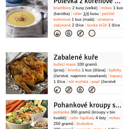
Polévka z kořenové zeleniny se šunkou
hořká
1 lžíce
(rozpuštěná)
olej
olivový
1 lžíce
Suroviny
brambory
2 kusy
(velké)
mrkev
1 kus
(karotka)
celer
1/4
kusu
petržel
kořenová
1 kus
(malá)
smetana
zakysaná
2 lžíce
šunka krůtí
1 lžíce
(nakrájená na nudličky)
petržel
Kategorie
hladkolistá
1 lžíce
(nasekaná)
olej
olivový
1/2
lžíce
sůl mořská
Zabalené kuře
Suroviny
kuřecí maso
100 gramů
(prsa)
limetka
1 kus
(šťáva)
bylinky
(čerstvé, najemno nasekané)
kapary
1 lžíce
sůl mořská
pepř
(čerstvě
mletý)
fazolky zelené
Kategorie
Pohankové kroupy se zeleninou
Suroviny
pohanka
300 gramů
(kroupy v bio
kvalitě)
celer řapíkatý
4 listy
mrkev
250 gramů
brokolice