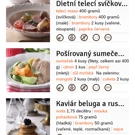
Dietní telecí svíčková s paprikovou omáčkou
Suroviny
telecí maso
400 gramů
(svíčková)
brambory
400 gramů
(malé)
brambory
2 kusy
(vařené,
oloupané)
paprika červená
1 kus
voda
1/2
decilitru
(nebo
Kategorie
zeleninový vývar)
olej olivový
2 lžíce
jogurt bílý
1 lžíce
pepř černý
Pošírovaný sumeček s dušenou zeleninou
(mletý)
sůl mořská
Suroviny
sumeček
4 kusy
(filety, celkem asi 400
g)
citron
1 kus
pepř černý
(mletý)
sůl mořská
Na zeleninu:
mangold
2 kusy
(malý)
cuketa
2 kusy
(malá)
celer
1/2
kusu
mrkev
2 kusy
Kategorie
(karotka)
máslo bylinkové
10 gramů
pepř černý
(mletý)
sůl
Kaviár beluga a ruské bliny
Suroviny
voda
1,75 decilitru
mouka
pohanková
75 gramů
(hladká)
brambory
50 gramů
(vařené, teplé, rozmačkané)
vejce