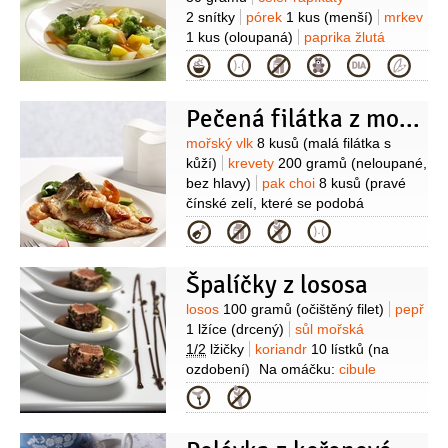
2 snítky
pórek
1 kus
(menší)
mrkev
1 kus
(oloupaná)
paprika žlutá
1/2
kusu
sůl mořská
1 špetka
Kategorie
Pečená filátka z mořského vlka
Suroviny
mořský vlk
8 kusů
(malá filátka s
kůží)
krevety
200 gramů
(neloupané,
bez hlavy)
pak choi
8 kusů
(pravé
čínské zelí, které se podobá
mangoldu a lze ho nahradit 250 g
Kategorie
čerstvých španátových listů)
mango
1 kus
cibulka jarní
1 kus
pomeranče
Špalíčky z lososa
1/2
kusu
kokosové mléko
1,5 decilitru
olej
2 lžíce
paprička
Suroviny
losos
100 gramů
(očištěný filet)
pepř
chilli červená
1 kus
(malá)
1 lžíce
(drcený)
sůl mořská
1/2
lžičky
koriandr
10 lístků
(na
ozdobení)
Na omáčku:
cibule
100 gramů
(oloupaná)
víno bílé
Kategorie
2 decilitry
žloutek
1 kus
čokoláda
bílá
1 lžíce
(rozpuštěná)
čokoláda