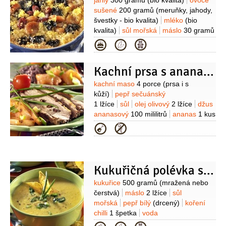
Suroviny
jáhly
300 gramů
(bio kvalita)
ovoce
1 lžíce
okurky
2 kusy
(sladkokyselé,
sušené
200 gramů
(meruňky, jahody,
drobně nasekané)
koření chilli
švestky - bio kvalita)
mléko
(bio
1 špetka
cukr
1/2
lžičky
kvalita)
sůl mořská
máslo
30 gramů
(bio kvalita)
Kategorie
Kachní prsa s ananasem a cibulkou
Suroviny
kachní maso
4 porce
(prsa i s
kůží)
pepř sečuánský
1 lžíce
sůl
olej olivový
2 lžíce
džus
ananasový
100 mililitrů
ananas
1 kus
(menší)
máslo
30 gramů
cibulová
Kategorie
nať
4 kusy
med
2 lžíce
Kukuřičná polévka s chipsy
Suroviny
kukuřice
500 gramů
(mražená nebo
čerstvá)
máslo
2 lžíce
sůl
mořská
pepř bílý
(drcený)
koření
chilli
1 špetka
voda
300 mililitrů
cibulová nať