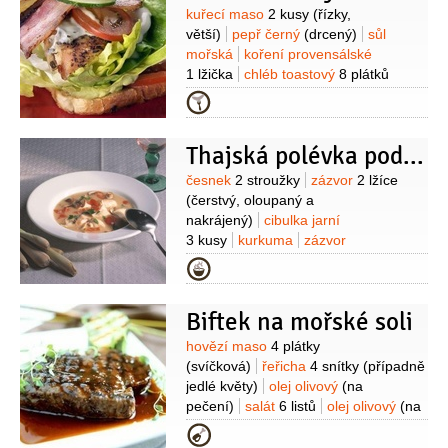
Suroviny
kuřecí maso
2 kusy
(řízky,
větší)
pepř černý
(drcený)
sůl
mořská
koření provensálské
1 lžička
chléb toastový
8 plátků
(světlý)
salát hlávkový
8 listů
rajčata
Kategorie
4 kusy
slanina
4 plátky
vejce
2 kusy
(vařené)
Thajská polévka podle Yvetty Hlaváčové
Suroviny
česnek
2 stroužky
zázvor
2 lžíce
(čerstvý, oloupaný a
nakrájený)
cibulka jarní
3 kusy
kurkuma
zázvor
(mletý)
pepř bílý
(drcený)
sůl
Kategorie
mořská
koriandr
limetková kůra
1/2
kusu
(z 1/2 limetky)
Biftek na mořské soli
Suroviny
hovězí maso
4 plátky
(svíčková)
řeřicha
4 snítky
(případně
jedlé květy)
olej olivový
(na
pečení)
salát
6 listů
olej olivový
(na
salát)
pepř černý
(čerstvě mletý)
sůl
Kategorie
mořská
(hrubozrnná)