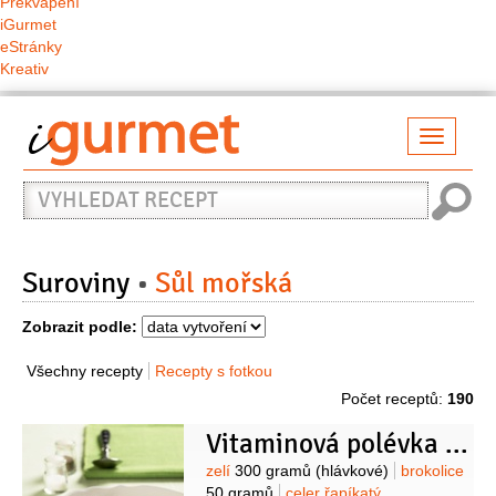
Překvapení
iGurmet
eStránky
Kreativ
Přepno
naviga
Vyhledat
recept
Suroviny
Sůl mořská
Zobrazit podle:
Všechny recepty
Recepty s fotkou
Počet receptů:
190
Vitaminová polévka tukožrout
Suroviny
zelí
300 gramů
(hlávkové)
brokolice
50 gramů
celer řapíkatý