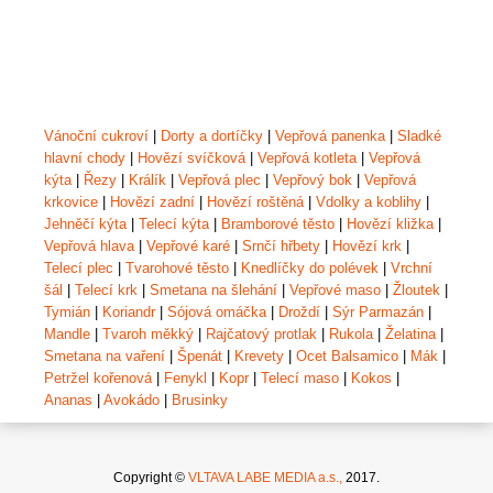
Vánoční cukroví
|
Dorty a dortíčky
|
Vepřová panenka
|
Sladké
hlavní chody
|
Hovězí svíčková
|
Vepřová kotleta
|
Vepřová
kýta
|
Řezy
|
Králík
|
Vepřová plec
|
Vepřový bok
|
Vepřová
krkovice
|
Hovězí zadní
|
Hovězí roštěná
|
Vdolky a koblihy
|
Jehněčí kýta
|
Telecí kýta
|
Bramborové těsto
|
Hovězí kližka
|
Vepřová hlava
|
Vepřové karé
|
Srnčí hřbety
|
Hovězí krk
|
Telecí plec
|
Tvarohové těsto
|
Knedlíčky do polévek
|
Vrchní
šál
|
Telecí krk
|
Smetana na šlehání
|
Vepřové maso
|
Žloutek
|
Tymián
|
Koriandr
|
Sójová omáčka
|
Droždí
|
Sýr Parmazán
|
Mandle
|
Tvaroh měkký
|
Rajčatový protlak
|
Rukola
|
Želatina
|
Smetana na vaření
|
Špenát
|
Krevety
|
Ocet Balsamico
|
Mák
|
Petržel kořenová
|
Fenykl
|
Kopr
|
Telecí maso
|
Kokos
|
Ananas
|
Avokádo
|
Brusinky
Copyright ©
VLTAVA LABE MEDIA a.s.,
2017.