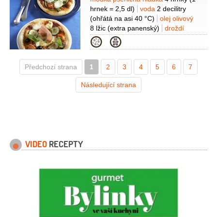
Suroviny
hrnek = 2,5 dl)
voda
2 decilitry
(ohřátá na asi 40 °C)
olej olivový
8 lžic
(extra panenský)
droždí
21 gramů
(čerstvé, nebo 7 g
Kategorie
sušeného)
sůl mořská
2 lžičky
(hrubá)
mouka
(trochu)
olej olivový
Předchozí strana
1
(trochu)
2
náplň
3
(rajčatová omáčka,
4
5
6
7
mozzarella, černé olivy, bazalka,
Následující strana
prosciutto, bazalka...)
VIDEO
RECEPTY