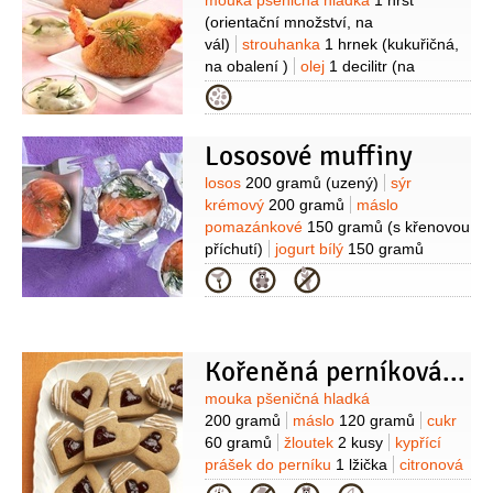
Suroviny
mouka pšeničná hladká
1 hrst
(orientační množství, na
vál)
strouhanka
1 hrnek
(kukuřičná,
na obalení )
olej
1 decilitr
(na
smažení)
Na dresink:
jogurt bílý
Kategorie
100 gramů
smetana zakysaná
150 gramů
olej olivový
2 lžíce
citron
Lososové muffiny
1,5 kusu
(šťáva do dresinku a plátky k
samostatnému dochucení)
sůl
Suroviny
losos
200 gramů
(uzený)
sýr
1 špetka
(orientační množství)
pepř
krémový
200 gramů
máslo
bílý
1 špetka
(mletý, orientační
pomazánkové
150 gramů
(s křenovou
množství)
kopr
3 snítky
(nasekaný)
příchutí)
jogurt bílý
150 gramů
Na těsto:
brambory
800 gramů
(smetanový)
želatina
5 lžic
Kategorie
(oloupané)
mouka pšeničná hrubá
(rozpuštěná mletá)
kopr
2 snítky
sůl
200 gramů
vejce
2 kusy
sůl
1 špetka
pepř bílý
1 špetka
(mletý)
2 špetky
(orientační
množství)
krevety
16 kusů
(surimi
Kořeněná perníková srdíčka
maxikrevetky, případně tyčinky
Suroviny
surimi)
mouka pšeničná hladká
200 gramů
máslo
120 gramů
cukr
60 gramů
žloutek
2 kusy
kypřící
prášek do perníku
1 lžička
citronová
kůra
1/2
lžičky
(strouhaná)
pepř bílý