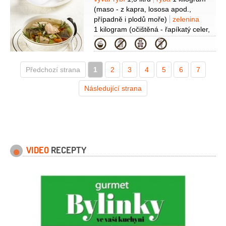
Suroviny
(dužnina)
smetana
1,5 decilitru
olej
(maso - z kapra, lososa apod.,
olivový
1 lžíce
pepř bílý
1 špetka
případně i plodů moře)
zelenina
(mletý)
sůl
1 kilogram
(očištěná - řapíkatý celer,
mrkev, petržel a fenykl)
víno bílé
Kategorie
5 decilitrů
(suché)
cibule šalotka
100 gramů
olej olivový
Předchozí strana
1
50 gramů
2
3
rajčatový protlak
4
5
6
7
1 lžička
česnek
3 stroužky
šafrán
Následující strana
5 kusů
(blizen)
VIDEO
RECEPTY