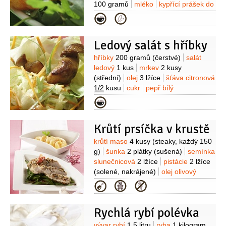
100 gramů
mléko
kypřící prášek do
pečiva
0,35 balení
koření
Kategorie
grilovací
sůl
pepř
(mletý)
Ledový salát s hříbky
Suroviny
hříbky
200 gramů
(čerstvé)
salát
ledový
1 kus
mrkev
2 kusy
(střední)
olej
3 lžíce
šťáva citronová
1/2
kusu
cukr
pepř bílý
(mletý)
sůl
majonéza
3 lžíce
Kategorie
Krůtí prsíčka v krustě
Suroviny
krůtí maso
4 kusy
(steaky, každý 150
g)
šunka
2 plátky
(sušená)
semínka
slunečnicová
2 lžíce
pistácie
2 lžíce
(solené, nakrájené)
olej olivový
2 lžíce
semínka sezamová
1 lžíce
Kategorie
(neloupaná)
sůl
Na přílohu:
brambory
500 gramů
(syrové,
Rychlá rybí polévka
oloupané)
fazolky zelené
400 gramů
(mražené)
dýně
350 gramů
vývar rybí
1,5 litru
ryba
1 kilogram