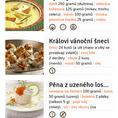
Suroviny
dýně
250 gramů
(dužnina)
zelenina
kořenová
125 gramů
(mrkev, trochu
celeru)
máslo
100 gramů
mouka
pšeničná hladká
25 gramů
mléko
2,5 decilitru
smetana
Kategorie
2,5 decilitru
pepř bílý
(mletý)
sůl
Na ozdobení:
smetana na
Královi vánoční šneci
šlehání
olej
(dýňový, zastudena
lisovaný)
houska
(opečené
Suroviny
šneci
24 kusů
(a ulit (maso a ulity se
kostičky)
pažitka
prodávají zvlášť))
víno bílé
2 decilitry
cibule
2 kusy
(menší)
máslo
50 gramů
olej
olivový
3 lžíce
(Extra Virgin)
česnek
Kategorie
5 stroužků
tymián
1 snítka
rozmarýn
1 snítka
petržel
Pěna z uzeného lososa
hladkolistá
1 lžíce
(nasekaná)
Na
nádivku:
houska
1 kus
žloutek
Suroviny
smetana na šlehání
100 gramů
losos
1 kus
máslo
50 gramů
šunka
50 gramů
(uzený)
želatina
2 plátky
50 gramů
(pražská)
mléko
(celkem 5 g)
pepř bílý
1/2
decilitru
petržel hladkolistá
(mletý)
sůl
olej olivový
(na
1 lžička
(nasekaná)
muškátový květ
vymazání formiček)
Na limetkový
Kategorie
(na špičku nože)
pepř bílý
krém:
smetana zakysaná