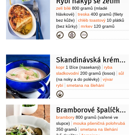
Rybí nákyp se zelím
1 decilitr
česnek
4 stroužky
Suroviny
zelí bílé
800 gramů
(mladé
hlávkové)
treska
400 gramů
(filety
bez kůže)
chléb toastový
10 plátků
(bez kůrky)
mrkev
120 gramů
(očištěná karotka)
vejce
Kategorie
2 kusy
cibule
1 kus
smetana na
šlehání
1 decilitr
(33%)
máslo
80 gramů
muškátový květ
(mletý)
Skandinávská krémová polévka
Suroviny
kopr
1 lžíce
(nasekaný)
ryba
sladkovodní
200 gramů
(losos)
sůl
(na noky a do polévky)
vývar
rybí
smetana na šlehání
2,5 decilitru
fenykl
1/2
kusu
sýr
Kategorie
50 gramů
(čerstvý)
máslo
30 gramů
mouka pšeničná hladká
Bramborové špalíčky se žampiony
30 gramů
Na noky:
pepř bílý
(mletý)
ryba sladkovodní
150 gramů
Suroviny
brambory
800 gramů
(vařené ve
(losos)
víno bílé
1 lžíce
smetana na
slupce)
mouka pšeničná polohrubá
šlehání
30 gramů
smetana na vaření
350 gramů
smetana na šlehání
50 gramů
veka
25 gramů
citronová