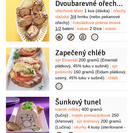
červená
4 lžíce
řepa červená
Dvoubarevné ořechové sušenky
1/2
kusu
(malá)
mrkev
1 kus
Suroviny
ořechové těsto
1 kus
(dávka)
ořechy
(karotka)
cibulka jarní
1 kus
Na
vlašské
3/4
hrnku
(nebo pekanové
omáčku:
sůl
1 špetka
smetana
ořechy)
čokoládová poleva tmavá
zakysaná
1 kelímek
(15%)
jogurt bílý
1/2
balení
kakao
2 lžíce
máslo
2 lžíce
křen
1 lžíce
(syrový,
1 lžička
(změklé)
skořice
1/2
lžičky
Kategorie
strouhaný)
pepř černý
1 špetka
(mletá)
hřebíček
(mletý)
muškátový
(mletý)
květ
pepř bílý
(mletý)
Zapečený chléb
Suroviny
sýr Ementál
200 gramů
(Ementál
plátkový, 45% tuku v sušině)
sýr
polotvrdý
160 gramů
(Eidam plátkový,
uzený, 45% tuku v sušině)
chléb
bramborový
8 plátků
slanina anglická
Kategorie
16 plátků
rajčata
2 kusy
kečup
3 lžíce
(ostrý, orientační
Šunkový tunel
množství)
pepř bílý
3 špetky
(dle
chuti )
Suroviny
tvaroh měkký
400 gramů
(tučný)
máslo pomazánkové
250
(křenové)
sýr krémový
200 gramů
(Lučina)
okurky
4 kusy
(sterilované -