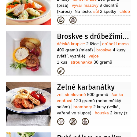
(prsa)
vývar masový
9 decilitrů
(kuřecí)
Na těsto:
sůl
2 špetky
chléb
toastový
2 plátky
(bez kůrky)
rýže
Kategorie
250 gramů
(vařená nebo
dušená)
vejce
1 kus
sýr krémový
Broskve s drůbežími kuličkami
30 gramů
pažitka
1 lžíce
(nakrájená)
pepř bílý
1 špetka
Suroviny
dětská krupice
2 lžíce
drůbeží maso
(mletý)
400 gramů
(mleté)
broskve
4 kusy
(větší, vyzrálé)
vejce
1 kus
strouhanka
30 gramů
(prosátá)
hořčice dijonská
Kategorie
2 lžičky
cibule červená
1/2
kusu
koření provensálské
Zelné karbanátky
1 lžička
sůl
1 špetka
(podle chuti)
Suroviny
zelí sterilované
500 gramů
šunka
vepřová
120 gramů
(nebo měkký
salám)
brambory
2 kusy
(velké,
vařené ve slupce)
houska
2 kusy
(z
předešlého dne)
cibule
1 kus
vejce
Kategorie
1 kus
(malé)
vejce
1 kus
(vařené
natvrdo)
vývar zeleninový