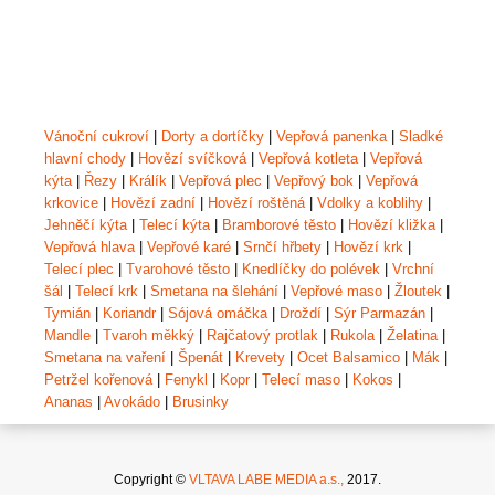
Vánoční cukroví
|
Dorty a dortíčky
|
Vepřová panenka
|
Sladké
hlavní chody
|
Hovězí svíčková
|
Vepřová kotleta
|
Vepřová
kýta
|
Řezy
|
Králík
|
Vepřová plec
|
Vepřový bok
|
Vepřová
krkovice
|
Hovězí zadní
|
Hovězí roštěná
|
Vdolky a koblihy
|
Jehněčí kýta
|
Telecí kýta
|
Bramborové těsto
|
Hovězí kližka
|
Vepřová hlava
|
Vepřové karé
|
Srnčí hřbety
|
Hovězí krk
|
Telecí plec
|
Tvarohové těsto
|
Knedlíčky do polévek
|
Vrchní
šál
|
Telecí krk
|
Smetana na šlehání
|
Vepřové maso
|
Žloutek
|
Tymián
|
Koriandr
|
Sójová omáčka
|
Droždí
|
Sýr Parmazán
|
Mandle
|
Tvaroh měkký
|
Rajčatový protlak
|
Rukola
|
Želatina
|
Smetana na vaření
|
Špenát
|
Krevety
|
Ocet Balsamico
|
Mák
|
Petržel kořenová
|
Fenykl
|
Kopr
|
Telecí maso
|
Kokos
|
Ananas
|
Avokádo
|
Brusinky
Copyright ©
VLTAVA LABE MEDIA a.s.,
2017.