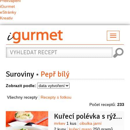
Překvapení
iGurmet
eStránky
Kreativ
Přepno
naviga
Vyhledat
recept
Suroviny
Pepř bílý
Zobrazit podle:
Všechny recepty
Recepty s fotkou
Počet receptů:
233
Kuřecí polévka s rýžovými nočky
Suroviny
mrkev
1 kus
cibulka jarní
2 kusy
kuřecí maso
250 gramů