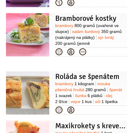
sladkokyselé, menší)
šunka
10 kusů
Kategorie
(obdélníkové pláty)
cibule
1 kus
paprika kapie
1/2
kusu
Bramborové kostky
(červená)
sýr polotvrdý
6 plátků
(Eidam, nebo Gouda)
želatina
3 lžíce
Suroviny
brambory
800 gramů
(uvařené ve
(rozpuštěná)
slupce)
salám šunkový
350 gramů
(nakrájený na plátky)
sýr tvrdý
200 gramů
(jemně
nastrouhaný)
vejce
3 kusy
cibule
Kategorie
1 kus
(větší)
olej
pepř bílý
(mletý)
muškátový květ
smetana na
vaření
2 decilitry
Roláda se špenátem
Suroviny
brambory
1 kilogram
mouka
pšeničná hrubá
280 gramů
špenát
1 svazek
šunka
6 plátků
olej
2 lžíce
vejce
1 kus
sůl
1 špetka
(orientační množství)
pepř bílý
Kategorie
1 špetka
(mletý)
Maxikrokety s krevetami a dresinkem