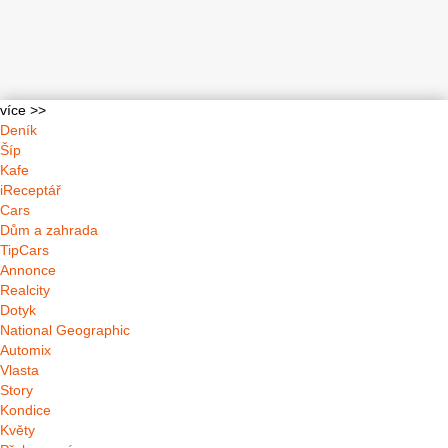
více >>
Deník
Šíp
Kafe
iReceptář
Cars
Dům a zahrada
TipCars
Annonce
Realcity
Dotyk
National Geographic
Automix
Vlasta
Story
Kondice
Květy