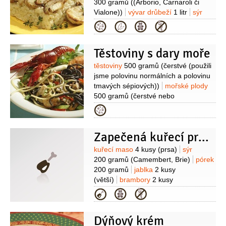
300 gramů
((Arborio, Carnaroli či
Vialone))
vývar drůbeží
1 litr
sýr
Parmezán
50 gramů
Kategorie
(nastrouhaný)
cibule
1 kus
(menší)
víno bílé
1 decilitr
Těstoviny s dary moře
(lehké)
olej olivový
4 lžíce
máslo
3 lžíce
pepř bílý
(mletý)
Suroviny
těstoviny
500 gramů
(čerstvé (použili
jsme polovinu normálních a polovinu
tmavých sépiových))
mořské plody
500 gramů
(čerstvé nebo
mražené)
cibule šalotka
Kategorie
200 gramů
víno bílé
2 decilitry
(suché)
olej olivový
Zapečená kuřecí prsíčka
150 gramů
smetana na šlehání
1 decilitr
bylinky
1 lžíce
(nasekané
Suroviny
kuřecí maso
4 kusy
(prsa)
sýr
(podle vlastní chuti))
česnek
200 gramů
(Camembert, Brie)
pórek
2 stroužky
pepř bílý
(mletý)
200 gramů
jablka
2 kusy
(větší)
brambory
2 kusy
(větší)
smetana
2,5 decilitru
vejce
Kategorie
1 kus
máslo
50 gramů
calvados
0,4 decilitru
Dýňový krém