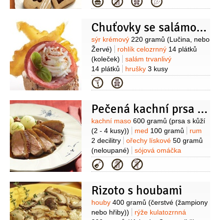
Kategorie
1 špetka
(mletý)
zázvor
1 špetka
(mletý)
skořice
1 špetka
(mletá)
Na
Chuťovky se salámovým kornoutkem
náplň:
švestková povidla
100 gramů
(nebo marmeláda (nejlépe
Suroviny
sýr krémový
220 gramů
(Lučina, nebo
domácí))
víno červené
Žervé)
rohlík celozrnný
14 plátků
1 decilitr
med
1 lžíce
(koleček)
salám trvanlivý
14 plátků
hrušky
3 kusy
(sušené)
máslo pomazánkové
Kategorie
1 lžíce
pepř bílý
(mletý)
paprika
sladká
(mletá)
sůl
Pečená kachní prsa na medové omáčce
Suroviny
kachní maso
600 gramů
(prsa s kůží
(2 - 4 kusy))
med
100 gramů
rum
2 decilitry
ořechy lískové
50 gramů
(neloupané)
sójová omáčka
2 lžíce
pepř bílý
Kategorie
(mletý)
sůl
brambory
700 gramů
(malé, oloupané, uvařené)
cibulka
Rizoto s houbami
lahůdková
(nakrájená, na posypání)
Suroviny
houby
400 gramů
(čerstvé (žampiony
nebo hřiby))
rýže kulatozrnná