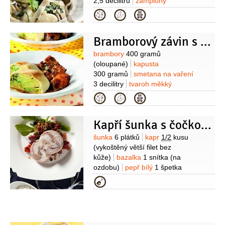
2,5 decilitru
žampiony
kůra
200 gramů
rukola
100 gramů
sýr
Kategorie
Parmezán
40 gramů
vejce
1 kus
žloutek
1 kus
olej olivový
Bramborový závin s kapustou
3 lžíce
Suroviny
brambory
400 gramů
(oloupané)
kapusta
300 gramů
smetana na vaření
3 decilitry
tvaroh měkký
200 gramů
mouka pšeničná
Kategorie
polohrubá
200 gramů
máslo
150 gramů
vejce
2 kusy
česnek
Kapří šunka s čočkovým salátem
2 stroužky
pažitka
1 lžička
(nakrájená)
Suroviny
šunka
6 plátků
kapr
1/2
kusu
(vykoštěný větší filet bez
kůže)
bazalka
1 snítka
(na
ozdobu)
pepř bílý
1 špetka
(mletý)
sůl
želatina
1 lžička
Kategorie
(prášková)
Na salát:
čočka
4 lžíce
pepř černý
1 špetka
(mletý)
sůl
1 špetka
šťáva citronová
2 lžíce
olej olivový
2 lžíce
čočka