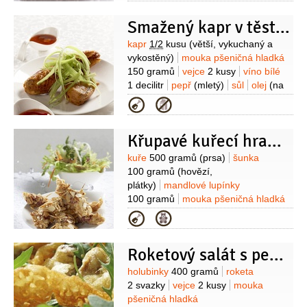
(mletý)
sůl
1 kelímek
limetka
1 kus
pažitka
Smažený kapr v těstíčku
1/2
lžíce
(nasekaná)
petržel
hladkolistá
1/2
lžíce
(nasekaná)
pepř
Suroviny
kapr
1/2
kusu
(větší, vykuchaný a
bílý
(mletý)
sůl
Na ozdobení:
kaviár
vykostěný)
mouka pšeničná hladká
lososový
2 lžíce
limetka
150 gramů
vejce
2 kusy
víno bílé
1 kus
pažitka
1 decilitr
pepř
(mletý)
sůl
olej
(na
smažení)
celer řapíkatý
(na
Kategorie
ozdobení)
Na omáčku:
zelenina
kořenová
200 gramů
(mrkev, petržel,
Křupavé kuřecí hranolky
celer)
ananas
100 gramů
(sterilovaný)
meruňky
100 gramů
Suroviny
kuře
500 gramů
(prsa)
šunka
(sušené)
olej slunečnicový
100 gramů
(hovězí,
100 gramů
cibule
2 kusy
plátky)
mandlové lupínky
(malá)
rozinky
50 gramů
cukr
100 gramů
mouka pšeničná hladká
(podle chuti)
koření chilli
100 gramů
vejce
2 kusy
strouhanka
Kategorie
(mleté)
pepř bílý
(mletý)
5 lžic
mléko
1 decilitr
pepř bílý
(mletý)
sůl
Roketový salát s pečenými holubinkami
Suroviny
holubinky
400 gramů
roketa
2 svazky
vejce
2 kusy
mouka
pšeničná hladká