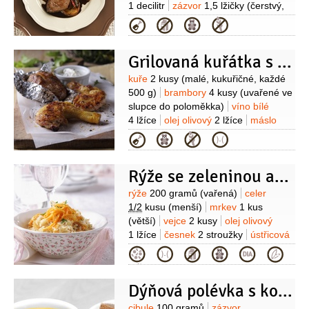
oloupaná)
cukr
1 lžíce
ocet vinný
1 decilitr
zázvor
1,5 lžičky
(čerstvý,
2 lžičky
česnek
nastrouhaný)
čokoláda hořká
Kategorie
1 stroužek
sůl
paprička chilli
1/2
balíčku
paprička chilli červená
červená
1/2
lžičky
(nakrájená)
(několik)
jíška
1 lžička
Grilovaná kuřátka s medem a zázvorem
(instantní)
worcesterská
omáčka
olej
Suroviny
kuře
2 kusy
(malé, kukuřičné, každé
500 g)
brambory
4 kusy
(uvařené ve
slupce do poloměkka)
víno bílé
4 lžíce
olej olivový
2 lžíce
máslo
bylinkové
1 lžíce
zázvor
1 lžička
Kategorie
(čerstvý, nastrouhaný)
med
1 lžička
pepř
(mletý)
sůl
Na
Rýže se zeleninou a zázvorem
ozdobení:
jogurt bílý
150 gramů
(řecký)
olej olivový
1 lžička
pepř
Suroviny
rýže
200 gramů
(vařená)
celer
(mletý)
sůl
1/2
kusu
(menší)
mrkev
1 kus
(větší)
vejce
2 kusy
olej olivový
1 lžíce
česnek
2 stroužky
ústřicová
omáčka
1 lžička
zázvor
1/2
lžičky
Kategorie
(čerstvý, nastrouhaný)
sůl
Dýňová polévka s kokosovým mlékem
cibule
100 gramů
zázvor