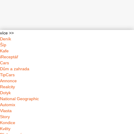
více >>
Deník
Šíp
Kafe
iReceptář
Cars
Dům a zahrada
TipCars
Annonce
Realcity
Dotyk
National Geographic
Automix
Vlasta
Story
Kondice
Květy