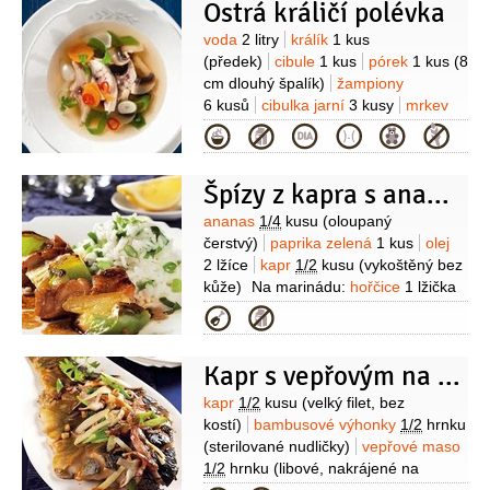
Ostrá králičí polévka
Suroviny
voda
2 litry
králík
1 kus
(předek)
cibule
1 kus
pórek
1 kus
(8
cm dlouhý špalík)
žampiony
6 kusů
cibulka jarní
3 kusy
mrkev
2 kusy
česnek
4 stroužky
paprika
Kategorie
chilli
1 kus
Špízy z kapra s ananasem
Suroviny
ananas
1/4
kusu
(oloupaný
čerstvý)
paprika zelená
1 kus
olej
2 lžíce
kapr
1/2
kusu
(vykoštěný bez
kůže)
Na marinádu:
hořčice
1 lžička
(anglická nebo sušená)
česnek
Kategorie
2 stroužky
(najemno nakrájený)
cukr
hnědý
2 lžíce
olej
2 lžíce
zázvor
Kapr s vepřovým na čínský způsob
1 lžička
(čerstvý, strouhaný)
sójová
omáčka
1/2
hrnku
sherry suché
Suroviny
kapr
1/2
kusu
(velký filet, bez
1/3
hrnku
džus ananasový
kostí)
bambusové výhonky
1/2
hrnku
1/4
hrnku
(sterilované nudličky)
vepřové maso
1/2
hrnku
(libové, nakrájené na