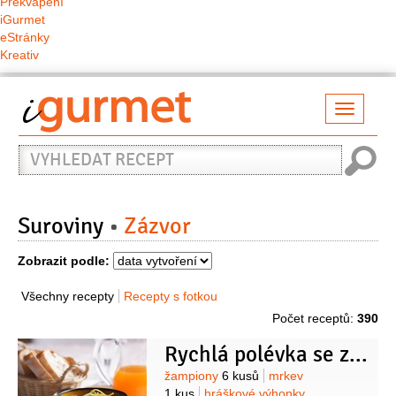
Překvapení
iGurmet
eStránky
Kreativ
Přepno
naviga
Vyhledat
recept
Suroviny
Zázvor
Zobrazit podle:
Všechny recepty
Recepty s fotkou
Počet receptů:
390
Rychlá polévka se zeleninou a zázvorem
Suroviny
žampiony
6 kusů
mrkev
1 kus
hráškové výhonky