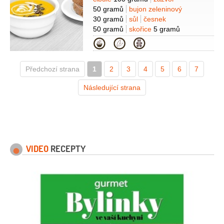
Suroviny
50 gramů
bujon zeleninový
30 gramů
sůl
česnek
50 gramů
skořice
5 gramů
(mletá)
olej slunečnicový
Kategorie
2 lžíce
kokosové mléko
150 mililitrů
nové koření
5 gramů
Předchozí strana
1
(celé)
2
3
4
5
6
7
Následující strana
VIDEO
RECEPTY