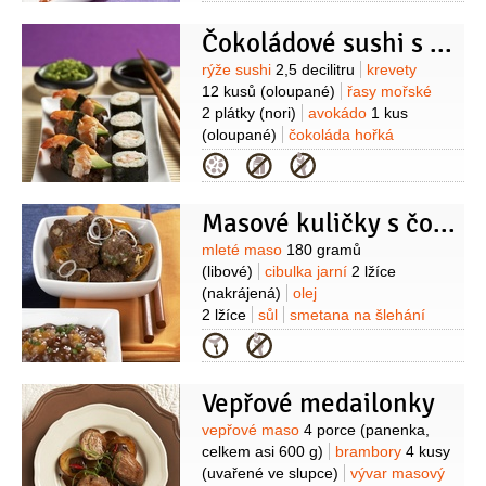
kakaa)
paprička chilli červená
1 kus
Čokoládové sushi s krevetkami
(malá)
sójová omáčka
1 lžíce
kečup
1 lžíce
(kvalitní)
olej olivový
Suroviny
rýže sushi
2,5 decilitru
krevety
1 lžíce
zázvor
1 lžička
(čerstvý,
12 kusů
(oloupané)
řasy mořské
nastrouhaný)
tabasko
1/2
lžičky
2 plátky
(nori)
avokádo
1 kus
(oloupané)
čokoláda hořká
30 gramů
čokoláda bílá
Kategorie
30 gramů
sójová omáčka
0,4 decilitru
ocet rýžový
Masové kuličky s čokoládovým čatní
1/3
decilitru
cukr
15 gramů
Suroviny
mleté maso
180 gramů
(libové)
cibulka jarní
2 lžíce
(nakrájená)
olej
2 lžíce
sůl
smetana na šlehání
1 lžíce
(vychlazená)
kumkvat
Kategorie
1 kus
sójová omáčka
1 lžička
zázvor
1 lžička
(čerstvý,
Vepřové medailonky
nastrouhaný)
Na čatní:
ovoce
200 gramů
(ryngle, meruňky, broskve,
Suroviny
vepřové maso
4 porce
(panenka,
mango apod.)
čokoláda mléčná
celkem asi 600 g)
brambory
4 kusy
40 gramů
cibule
1 kus
(malá,
(uvařené ve slupce)
vývar masový