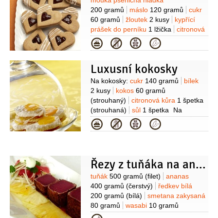
Suroviny
mouka pšeničná hladká
200 gramů
máslo
120 gramů
cukr
60 gramů
žloutek
2 kusy
kypřící
prášek do perníku
1 lžička
citronová
kůra
1/2
lžičky
(strouhaná)
pepř bílý
Kategorie
1 špetka
(mletý)
zázvor
1 špetka
(mletý)
skořice
1 špetka
(mletá)
Na
Luxusní kokosky
náplň:
švestková povidla
100 gramů
(nebo marmeláda (nejlépe
Suroviny
Na kokosky:
cukr
140 gramů
bílek
domácí))
víno červené
2 kusy
kokos
60 gramů
1 decilitr
med
1 lžíce
(strouhaný)
citronová kůra
1 špetka
(strouhaná)
sůl
1 špetka
Na
sušenky:
mouka pšeničná hladká
Kategorie
120 gramů
máslo
70 gramů
kokos
50 gramů
(strouhaný)
cukr
40 gramů
žloutek
1 kus
Na
marmeládu:
ananas
200 gramů
Řezy z tuňáka na ananasu
(rozmixovaná dužnina)
cukr
Suroviny
tuňák
500 gramů
(filet)
ananas
50 gramů
zázvor
1/2
lžičky
(čerstvý,
400 gramů
(čerstvý)
ředkev bílá
nastrouhaný )
Na ozdobení:
ananas
200 gramů
(bílá)
smetana zakysaná
50 gramů
(kandovaný (nebo papája),
80 gramů
wasabi
10 gramů
tenké plátky)
čokoládová poleva bílá
(pasta)
sójová
20 gramů