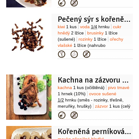
kostičky)
houby
1/2
hrnku
Kategorie
(šitake)
šunka
4 plátky
cibule
1 kus
cibulka jarní
1 kus
víno
4 lžíce
Pečený sýr s kořeněným kiwi
(rýžové)
sójová omáčka
4 lžíce
Suroviny
kiwi
1 kus
voda
1/4
hrnku
cukr
hnědý
2 lžíce
brusinky
1 lžíce
(sušené)
rozinky
1 lžíce
ořechy
vlašské
1 lžíce
(nahrubo
nasekané)
zázvor
1 lžička
Kategorie
(mletý)
hřebíček
1/4
lžičky
(mletý)
nové koření
1/4
lžičky
(mleté)
Kachna na zázvoru s ovocem
Suroviny
kachna
1 kus
(očištěná)
pivo tmavé
1 hrnek
(10%)
ovoce sušené
1/2
hrnku
(směs - rozinky, třešně,
meruňky, hrušky)
zázvor
1 kus
(celý
- cca 2 cm)
kmín
1 lžička
Kategorie
(drcený)
sůl
Kořeněná perníková srdíčka