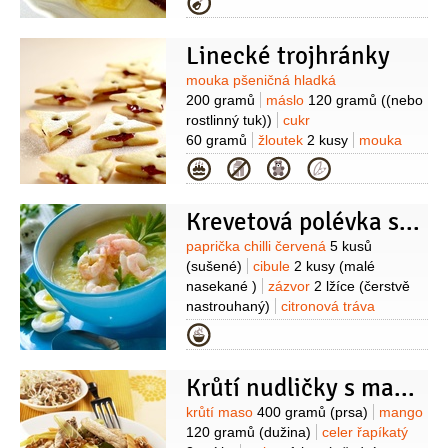
Kategorie
omáčka
zázvor
koriandr
fenykl
Linecké trojhránky
Suroviny
mouka pšeničná hladká
200 gramů
máslo
120 gramů
((nebo
rostlinný tuk))
cukr
60 gramů
žloutek
2 kusy
mouka
pšeničná hladká
(na vál)
Na náplň:
Kategorie
marmeláda
100 gramů
(rybízová)
zázvor
1 lžička
(čerstvý,
Krevetová polévka se zázvorem
nastrouhaný)
Suroviny
paprička chilli červená
5 kusů
(sušené)
cibule
2 kusy
(malé
nasekané )
zázvor
2 lžíce
(čerstvě
nastrouhaný)
citronová tráva
1 lžíce
krevety
1 lžička
(krevelová
Kategorie
pasta)
šafrán
1 lžička
(mletý)
olej
4 lžíce
krevety
600 gramů
(čerstvé,
Krůtí nudličky s mangem
syrové)
kokosové mléko
500 mililitrů
Suroviny
krůtí maso
400 gramů
(prsa)
mango
120 gramů
(dužina)
celer řapíkatý