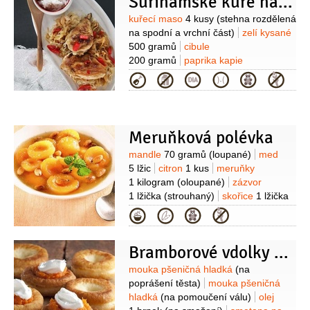
Surinamské kuře na zelí
jablečný
2 decilitry
rozinky
150 gramů
cibule
1 kus
semínko
Suroviny
kuřecí maso
4 kusy
(stehna rozdělená
hořčičné
2 lžičky
zázvor
1 lžička
na spodní a vrchní část)
zelí kysané
(čerstvý - strouhaný)
paprika chilli
500 gramů
cibule
1 kus
hřebíček
3 kusy
(celý)
Na
200 gramů
paprika kapie
přílohu:
sůl
kuskus
1,5 hrnku
voda
1 kus
máslo
2 lžíce
olej
Kategorie
3 hrnky
cibule
1 kus
cibulka jarní
2 lžíce
paprika feferonka
2 kusy
olej slunečnicový
1 kus
zázvor
1 lžíce
(čerstvý jemně
2 lžíce
máta
4 kusy
strouhaný )
sůl
Meruňková polévka
Suroviny
mandle
70 gramů
(loupané)
med
5 lžic
citron
1 kus
meruňky
1 kilogram
(oloupané)
zázvor
1 lžička
(strouhaný)
skořice
1 lžička
(mletá)
meduňka
(na
Kategorie
ozdobení)
citronová kůra
(z 1/2
citronu)
voda
6 decilitrů
Na omáčku:
Bramborové vdolky s mrkvovou marmeládou
jogurt bílý
200 gramů
(hustý)
cukr
moučkový
2 lžíce
šťáva citronová
Suroviny
mouka pšeničná hladká
(na
1/2
lžíce
poprášení těsta)
mouka pšeničná
hladká
(na pomoučení válu)
olej