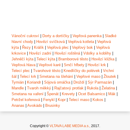
Vánoční cukroví
|
Dorty a dortíčky
|
Vepřová panenka
|
Sladké
hlavní chody
|
Hovězí svíčková
|
Vepřová kotleta
|
Vepřová
kýta
|
Řezy
|
Králík
|
Vepřová plec
|
Vepřový bok
|
Vepřová
krkovice
|
Hovězí zadní
|
Hovězí roštěná
|
Vdolky a koblihy
|
Jehněčí kýta
|
Telecí kýta
|
Bramborové těsto
|
Hovězí kližka
|
Vepřová hlava
|
Vepřové karé
|
Srnčí hřbety
|
Hovězí krk
|
Telecí plec
|
Tvarohové těsto
|
Knedlíčky do polévek
|
Vrchní
šál
|
Telecí krk
|
Smetana na šlehání
|
Vepřové maso
|
Žloutek
|
Tymián
|
Koriandr
|
Sójová omáčka
|
Droždí
|
Sýr Parmazán
|
Mandle
|
Tvaroh měkký
|
Rajčatový protlak
|
Rukola
|
Želatina
|
Smetana na vaření
|
Špenát
|
Krevety
|
Ocet Balsamico
|
Mák
|
Petržel kořenová
|
Fenykl
|
Kopr
|
Telecí maso
|
Kokos
|
Ananas
|
Avokádo
|
Brusinky
Copyright ©
VLTAVA LABE MEDIA a.s.,
2017.