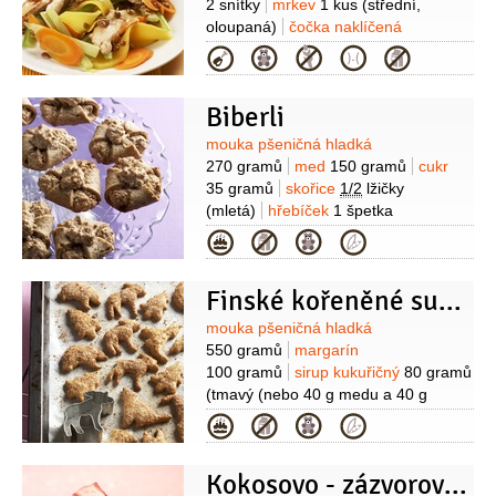
2 snítky
mrkev
1 kus
(střední,
oloupaná)
čočka naklíčená
60 gramů
olej olivový
2 lžíce
ocet
Kategorie
Balsamico
1 lžíce
zázvor
1 lžíce
(strouhaný, čerstvý)
med
1 lžíce
Biberli
Suroviny
mouka pšeničná hladká
270 gramů
med
150 gramů
cukr
35 gramů
skořice
1/2
lžičky
(mletá)
hřebíček
1 špetka
(mletý)
zázvor
1 špetka
Kategorie
(mletý)
anýz
1 špetka
(mletý)
sůl
1 špetka
mouka pšeničná hladká
(na
Finské kořeněné sušenky
vál)
Na náplň:
ořechy
150 gramů
(hrubě mleté (vlašské nebo
Suroviny
mouka pšeničná hladká
lískové))
cukr
120 gramů
bílek
550 gramů
margarín
1 kus
sůl
1 špetka
100 gramů
sirup kukuřičný
80 gramů
(tmavý (nebo 40 g medu a 40 g
melasy))
cukr
20 gramů
vejce
Kategorie
1 kus
jedlá soda
1 lžička
pomerančová kůra
1 lžička
Kokosovo - zázvorové placičky
(nastrouhaná)
skořice
1 lžička