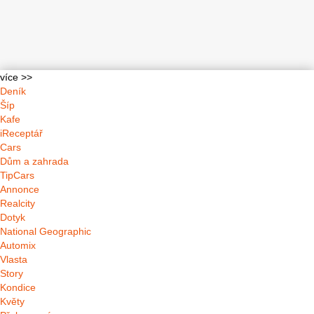
více >>
Deník
Šíp
Kafe
iReceptář
Cars
Dům a zahrada
TipCars
Annonce
Realcity
Dotyk
National Geographic
Automix
Vlasta
Story
Kondice
Květy