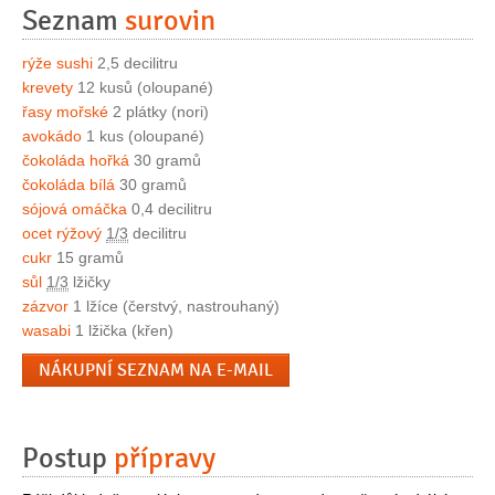
Seznam
surovin
rýže sushi
2,5 decilitru
krevety
12 kusů (oloupané)
řasy mořské
2 plátky (nori)
avokádo
1 kus (oloupané)
čokoláda hořká
30 gramů
čokoláda bílá
30 gramů
sójová omáčka
0,4 decilitru
ocet rýžový
1/3
decilitru
cukr
15 gramů
sůl
1/3
lžičky
zázvor
1 lžíce (čerstvý, nastrouhaný)
wasabi
1 lžička (křen)
NÁKUPNÍ SEZNAM NA E-MAIL
Postup
přípravy