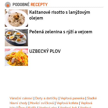
PODOBNÉ
RECEPTY
Kaštanové risotto s lanýžovým
olejem
Pečená zelenina s rýží a vejcem
UZBECKÝ PLOV
Vánoční cukroví
|
Dorty a dortíčky
|
Vepřová panenka
|
Sladké
hlavní chody
|
Hovězí svíčková
|
Vepřová kotleta
|
Vepřová
kýta
|
Řezy
|
Králík
|
Vepřová plec
|
Vepřový bok
|
Vepřová