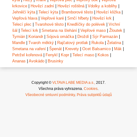
krkovice
|
Hovězí zadní
|
Hovězí roštěná
|
Vdolky a koblihy
|
Jehněčí kýta
|
Telecí kýta
|
Bramborové těsto
|
Hovězí kližka
|
Vepřová hlava
|
Vepřové karé
|
Srnčí hřbety
|
Hovězí krk
|
Telecí plec
|
Tvarohové těsto
|
Knedlíčky do polévek
|
Vrchní
šál
|
Telecí krk
|
Smetana na šlehání
|
Vepřové maso
|
Žloutek
|
Tymián
|
Koriandr
|
Sójová omáčka
|
Droždí
|
Sýr Parmazán
|
Mandle
|
Tvaroh měkký
|
Rajčatový protlak
|
Rukola
|
Želatina
|
Smetana na vaření
|
Špenát
|
Krevety
|
Ocet Balsamico
|
Mák
|
Petržel kořenová
|
Fenykl
|
Kopr
|
Telecí maso
|
Kokos
|
Ananas
|
Avokádo
|
Brusinky
Copyright ©
VLTAVA LABE MEDIA a.s.,
2017.
Všechna práva vyhrazena.
Cookies
.
Všeobecné smluvní podmínky
.
Práva subjektů údajů