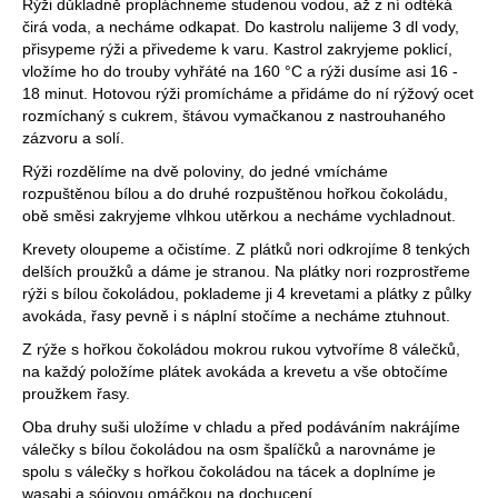
Rýži důkladně propláchneme studenou vodou, až z ní odtéká
čirá voda, a necháme odkapat. Do kastrolu nalijeme 3 dl vody,
přisypeme rýži a přivedeme k varu. Kastrol zakryjeme poklicí,
vložíme ho do trouby vyhřáté na 160 °C a rýži dusíme asi 16 -
18 minut. Hotovou rýži promícháme a přidáme do ní rýžový ocet
rozmíchaný s cukrem, štávou vymačkanou z nastrouhaného
zázvoru a solí.
Rýži rozdělíme na dvě poloviny, do jedné vmícháme
rozpuštěnou bílou a do druhé rozpuštěnou hořkou čokoládu,
obě směsi zakryjeme vlhkou utěrkou a necháme vychladnout.
Krevety oloupeme a očistíme. Z plátků nori odkrojíme 8 tenkých
delších proužků a dáme je stranou. Na plátky nori rozprostřeme
rýži s bílou čokoládou, poklademe ji 4 krevetami a plátky z půlky
avokáda, řasy pevně i s náplní stočíme a necháme ztuhnout.
Z rýže s hořkou čokoládou mokrou rukou vytvoříme 8 válečků,
na každý položíme plátek avokáda a krevetu a vše obtočíme
proužkem řasy.
Oba druhy suši uložíme v chladu a před podáváním nakrájíme
válečky s bílou čokoládou na osm špalíčků a narovnáme je
spolu s válečky s hořkou čokoládou na tácek a doplníme je
wasabi a sójovou omáčkou na dochucení.