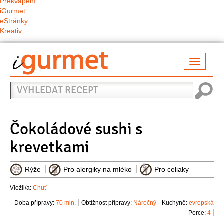
Překvapení
iGurmet
eStránky
Kreativ
Přepno
naviga
Vyhledat
recept
Čokoládové sushi s
krevetkami
Rýže
Pro alergiky na mléko
Pro celiaky
Vložil/a:
Chuť
Doba přípravy:
70 min.
Obtížnost přípravy:
Náročný
Kuchyně:
evropská
Porce:
4