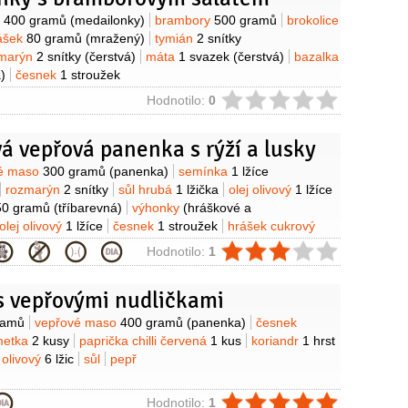
y
o
400 gramů
(medailonky)
brambory
500 gramů
brokolice
ášek
80 gramů
(mražený)
tymián
2 snítky
marýn
2 snítky
(čerstvá)
máta
1 svazek
(čerstvá)
bazalka
)
česnek
1 stroužek
ie
Hodnotilo:
0
á vepřová panenka s rýží a lusky
y
é maso
300 gramů
(panenka)
semínka
1 lžíce
rozmarýn
2 snítky
sůl hrubá
1 lžička
olej olivový
1 lžíce
50 gramů
(tříbarevná)
výhonky
(hráškové a
olej olivový
1 lžíce
česnek
1 stroužek
hrášek cukrový
ie
Hodnotilo:
1
s vepřovými nudličkami
y
ramů
vepřové maso
400 gramů
(panenka)
česnek
metka
2 kusy
paprička chilli červená
1 kus
koriandr
1 hrst
j olivový
6 lžic
sůl
pepř
ie
Hodnotilo:
1