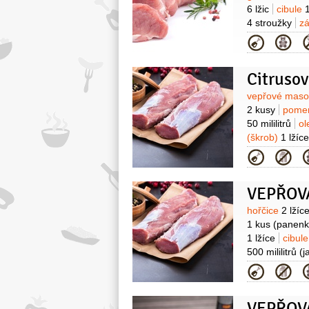
6 lžic
cibule
4 stroužky
z
Kategor
Citruso
Surovin
vepřové mas
2 kusy
pome
50 mililitrů
ol
(škrob)
1 lžíce
Kategor
Surovin
hořčice
2 lžíc
1 kus
(panenk
1 lžíce
cibul
500 mililitrů
(j
Kategor