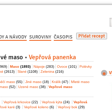
V
r
Přidat recept
DY A NÁVODY
SUROVINY
ČASOPIS
ové maso
Vepřová panenka
(969)
Maso
(1893)
Nápoje
(283)
Ovoce
(101)
Polévky
dké
(2613)
Slané
(1108)
Zelenina
(216)
V
něčí maso
(55)
Jiné maso
(18)
Králík
(47)
Mleté maso
 maso
(52)
Uzené maso
(38)
Vepřové maso
Vepřová krkovice
(22)
Vepřová kýta
(24)
Vepřová
řové karé
(3)
Vepřové koleno
(6)
Vepřový bok
(29)