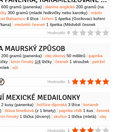
y
o
600 gramů
(panenka)
slanina anglická
200 gramů
(na
ičky
300 gramů
(mladé ředkvičky nebo karotky)
máslo
cet Balsamico
4 lžíce
koření
1 špetka
(Gorilovací koření
itana)
medvědí česnek
1 špetka
(Mědvědí česnek
1 špetka
(Vitana mlýnek 4 pepře)
sůl mořská
1 špetka
ie
Hodnotilo:
0
k Mořská sůl)
NA MAURSKÝ ZPŮSOB
y
o
200 gramů
(panenka)
olej olivový
50 mililitrů
paprika
žičky
kmín římský
1/4
lžičky
česnek
1 stroužek
petržel
nítek
sůl
ie
Hodnotilo:
1
NÍ MEXICKÉ MEDAILONKY
y
o
2 kusy
(panenka)
hořčice dijonská
3 lžíce
koriandr
)
šťáva limetková
(z 1 limety)
paprika chilli
1 kus
česnek
mín římský
1 lžička
(drcený)
skořice
1 lžička
(mletá)
olej
ie
Hodnotilo:
1