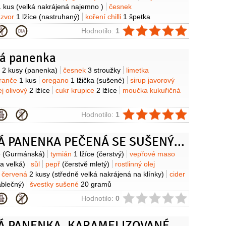
1 kus
(velká nakrájená najemno )
česnek
ázvor
1 lžíce
(nastruhaný)
koření chilli
1 špetka
ie
Hodnotilo:
1
vá panenka
y
o
2 kusy
(panenka)
česnek
3 stroužky
limetka
ranče
1 kus
oregano
1 lžička
(sušené)
sirup javorový
ej olivový
2 lžíce
cukr krupice
2 lžíce
moučka kukuřičná
ie
Hodnotilo:
1
VEPŘOVÁ PANENKA PEČENÁ SE SUŠENÝM OVOCEM
y
e
(Gurmánská)
tymián
1 lžíce
(čerstvý)
vepřové maso
a velká)
sůl
pepř
(čerstvě mletý)
rostlinný olej
e červená
2 kusy
(středně velká nakrájená na klínky)
cider
ablečný)
švestky sušené
20 gramů
ie
Hodnotilo:
0
VEPŘOVÁ PANENKA, KARAMELIZOVANÉ ŘEDKVIČKY