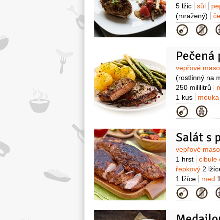
5 lžic
sůl
pe
(mražený)
č
4 snítky
sýr 
Kategor
zakápnutí)
sů
Surovin
vepřové mas
(rostlinný na 
250 mililitrů
1 kus
mouka 
mouka pšenič
Kategor
1 kus
máslo
anglická
4 plá
Salát s
Surovin
vepřové mas
1 hrst
cibule
řepkový
2 lžíc
1 lžíce
med
1
Kategor
Medailo