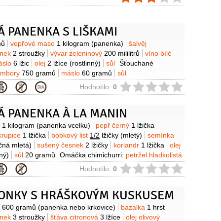
Á PANENKA S LIŠKAMI
y
mů
vepřové maso
1 kilogram
(panenka)
šalvěj
snek
2 stroužky
vývar zeleninový
200 mililitrů
víno bílé
áslo
6 lžic
olej
2 lžíce
(rostlinný)
sůl
Šťouchané
ambory
750 gramů
máslo
60 gramů
sůl
ie
Hodnotilo:
0
Á PANENKA À LA MANIN
y
o
1 kilogram
(panenka vcelku)
pepř černý
1 lžička
krupice
1 lžička
bobkový list
1/2
lžičky
(mletý)
semínka
čná mletá)
sušený česnek
2 lžičky
koriandr
1 lžička
olej
nný)
sůl
20 gramů
Omáčka chimichurri:
petržel hladkolistá
no
1 hrst
koriandr
1 hrst
(čerstvý)
cibule červená
ie
Hodnotilo:
0
k
3 stroužky
hořčice dijonská
1 lžička
med
ika sladká
1 lžička
(mletá)
olej olivový
60 mililitrů
ONKY S HRÁŠKOVÝM KUSKUSEM
y
o
600 gramů
(panenka nebo krkovice)
bazalka
1 hrst
snek
3 stroužky
šťáva citronová
3 lžíce
olej olivový