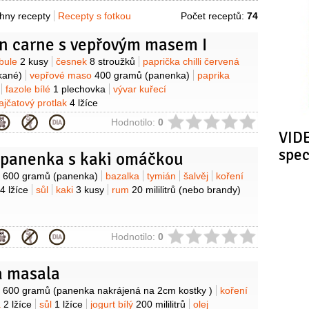
hny recepty
Recepty s fotkou
Počet receptů:
74
on carne s vepřovým masem I
y
ibule
2 kusy
česnek
8 stroužků
paprička chilli červená
kané)
vepřové maso
400 gramů
(panenka)
paprika
fazole bílé
1 plechovka
vývar kuřecí
ajčatový protlak
4 lžíce
ie
Hodnotilo:
0
VIDE
spe
 panenka s kaki omáčkou
y
o
600 gramů
(panenka)
bazalka
tymián
šalvěj
koření
4 lžíce
sůl
kaki
3 kusy
rum
20 mililitrů
(nebo brandy)
ie
Hodnotilo:
0
 masala
y
o
600 gramů
(panenka nakrájená na 2cm kostky )
koření
a
2 lžíce
sůl
1 lžíce
jogurt bílý
200 mililitrů
olej