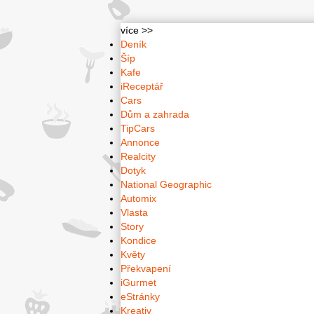
více >>
Deník
Šíp
Kafe
iReceptář
Cars
Dům a zahrada
TipCars
Annonce
Realcity
Dotyk
National Geographic
Automix
Vlasta
Story
Kondice
Květy
Překvapení
iGurmet
eStránky
Kreativ