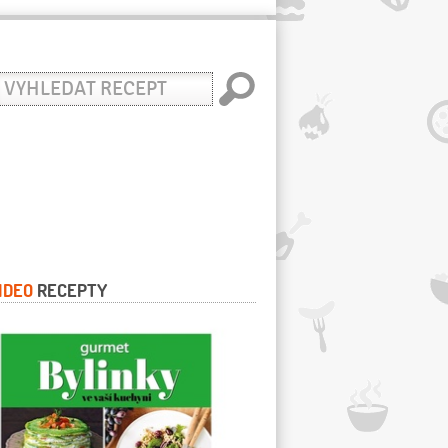
yhledat
ecept
IDEO
RECEPTY