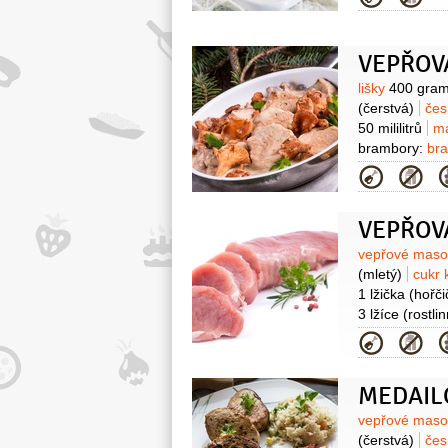
VEPŘOV
Surovin
lišky
400 gra
(čerstvá)
če
50 mililitrů
m
brambory:
br
Kategor
VEPŘOV
Surovin
vepřové mas
(mletý)
cukr 
1 lžička
(hořči
3 lžíce
(rostli
1 hrst
orega
Kategor
1 kus
česne
1 lžička
papr
MEDAIL
Surovin
vepřové mas
(čerstvá)
če