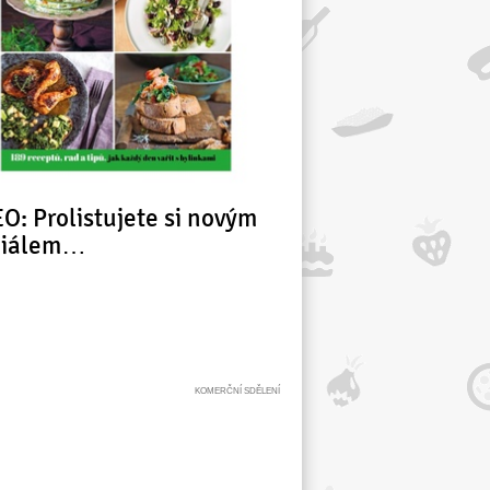
O: Prolistujete si novým
ciálem…