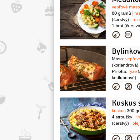
Surovin
vepřové mas
80 gramů
hr
(čerstvý)
roz
1 hrst
(čerstvá
Kategor
Bylinkov
Surovin
Maso:
vepřov
(koriandrová)
Příloha:
rýže
kedlubnové)
1 hrst
Kategor
Kuskus 
Surovin
kuskus
300 g
4 stroužky
li
(čerstvý)
ole
Kategor