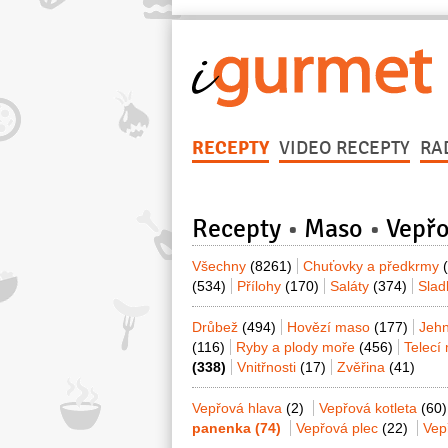
RECEPTY
VIDEO RECEPTY
RA
Recepty
Maso
Vepř
Všechny
(8261)
Chuťovky a předkrmy
(534)
Přílohy
(170)
Saláty
(374)
Sla
Drůbež
(494)
Hovězí maso
(177)
Jeh
(116)
Ryby a plody moře
(456)
Telecí
(338)
Vnitřnosti
(17)
Zvěřina
(41)
Vepřová hlava
(2)
Vepřová kotleta
(60)
panenka
(74)
Vepřová plec
(22)
Vep