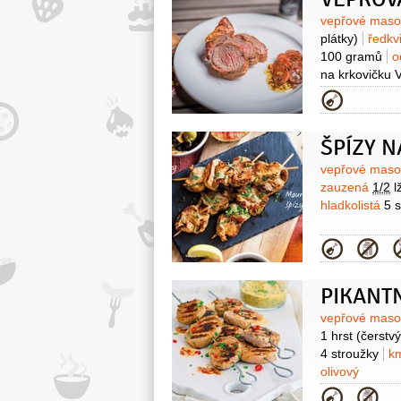
Surovin
vepřové mas
plátky)
ředkv
100 gramů
o
na krkovičku V
Vitana)
pepř
Kategor
(Vitana mlýne
ŠPÍZY 
Surovin
vepřové mas
zauzená
1/2
l
hladkolistá
5 s
Kategor
PIKANT
Surovin
vepřové mas
1 hrst
(čerstvý
4 stroužky
k
olivový
Kategor