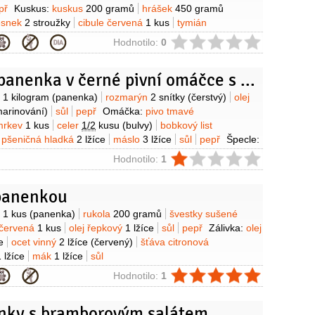
př
Kuskus:
kuskus
200 gramů
hrášek
450 gramů
esnek
2 stroužky
cibule červená
1 kus
tymián
ovčí
150 gramů
(feta)
olej olivový
2 lžíce
(+ na
ie
Hodnotilo:
0
l
pepř
Pečená panenka v černé pivní omáčce s máslovými špeclemi
y
o
1 kilogram
(panenka)
rozmarýn
2 snítky
(čerstvý)
olej
marinování)
sůl
pepř
Omáčka:
pivo tmavé
mrkev
1 kus
celer
1/2
kusu
(bulvy)
bobkový list
pšeničná hladká
2 lžíce
máslo
3 lžíce
sůl
pepř
Špecle:
ná polohrubá
250 gramů
voda perlivá
160 mililitrů
vejce
ie
Hodnotilo:
1
2 lžíce
sůl
Fazole:
fazole
200 gramů
(zelené)
slanina
tky
máslo
2 lžíce
 panenkou
y
o
1 kus
(panenka)
rukola
200 gramů
švestky sušené
 červená
1 kus
olej řepkový
1 lžíce
sůl
pepř
Zálivka:
olej
e
ocet vinný
2 lžíce
(červený)
šťáva citronová
 lžíce
mák
1 lžíce
sůl
ie
Hodnotilo:
1
nky s bramborovým salátem