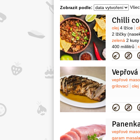
Všec
Zobrazit podle:
Chilli c
Surovin
olej
4 lžíce
c
2 lžičky
(nase
zelená
2 kusy
400 mililitrů
r
Kategor
Vepřová
Surovin
vepřové mas
grilovací
olej
Kategor
Panenka
Surovin
vepřové mas
garam masal