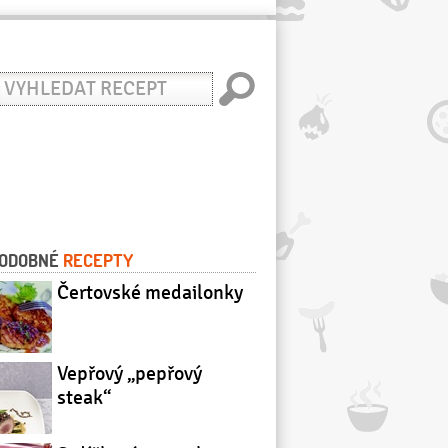
yhledat
ecept
ODOBNÉ
RECEPTY
Čertovské medailonky
Vepřový „pepřový
steak“