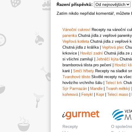
Řazení příspěvků:
Zatím nikdo nepřidal komentář, můžete b
Vánoční cukroví
Recepty na vánoční cukr
panenka
Chutná jídla z vepřové panenky
Vepřová kotleta
Chutná jídla z vepřové k
Chutná jídla z králíka
|
Vepřová plec
Chut
krkovice
|
Hovězí zadní
Chutná jídla ze 
si všichni zamilují
|
Jehněčí kýta
Chutná 
bramborová těsta pro pečení
|
Hovězí kl
karé
|
Srnčí hřbety
Recepty na sladké srn
Tvarohové těsto
Skvělé recepty na všech
hovězího vrchního šálu
|
Telecí krk
Chutn
Sýr Parmazán
|
Mandle
|
Tvaroh měkký
kořenová
|
Fenykl
|
Kopr
|
Telecí maso
|
Recepty
O společno