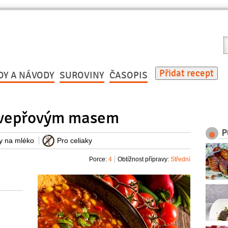
V
r
Přidat recept
DY A NÁVODY
SUROVINY
ČASOPIS
s vepřovým masem
P
ky na mléko
Pro celiaky
Porce:
4
Obtížnost přípravy:
Střední