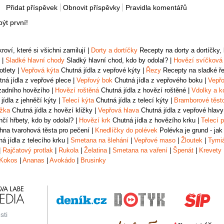
Přidat příspěvek
Obnovit příspěvky
Pravidla komentářů
ýt první!
oví, které si všichni zamilují
|
Dorty a dortíčky
Recepty na dorty a dortíčky, k
|
Sladké hlavní chody
Sladký hlavní chod, kdo by odolal?
|
Hovězí svíčková
otlety
|
Vepřová kýta
Chutná jídla z vepřové kýty
|
Řezy
Recepty na sladké řez
ná jídla z vepřové plece
|
Vepřový bok
Chutná jídla z vepřového boku
|
Vepřo
zadního hovězího
|
Hovězí roštěná
Chutná jídla z hovězí roštěné
|
Vdolky a k
jídla z jehněčí kýty
|
Telecí kýta
Chutná jídla z telecí kýty
|
Bramborové těst
ižka
Chutná jídla z hovězí kližky
|
Vepřová hlava
Chutná jídla z vepřové hlavy
čí hřbety, kdo by odolal?
|
Hovězí krk
Chutná jídla z hovězího krku
|
Telecí p
na tvarohová těsta pro pečení
|
Knedlíčky do polévek
Polévka je grund - jak
á jídla z telecího krku
|
Smetana na šlehání
|
Vepřové maso
|
Žloutek
|
Tymi
|
Rajčatový protlak
|
Rukola
|
Želatina
|
Smetana na vaření
|
Špenát
|
Krevety
Kokos
|
Ananas
|
Avokádo
|
Brusinky
sti