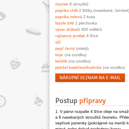
česnek
8 stroužků
paprika chilli
2 lžičky (nasekané, čerstvé
paprika zelená
2 kusy
fazole bílé
1 plechovka
vývar drůbeží
400 mililitrů
rajčatový protlak
4 lžíce
sůl
pepř černý
(mletý)
kopr
(na ozodbu)
kerblík
(na ozodbu)
petržel kadeřavá/kudrnka
(na ozodbu)
NÁKUPNÍ SEZNAM NA E-MAIL
Postup
přípravy
1. V pánvi rozpalte 4 lžíce oleje na sm
a 8 nasekaných stroužků česneku. Přidejt
vepřové panenky (pokrájené na menší ko
minut, nebo dokud nechytnou barvu.