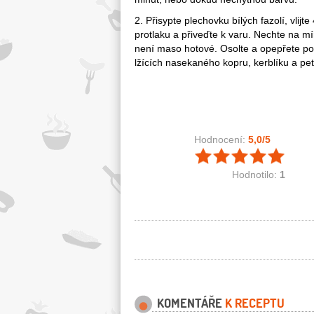
2. Přisypte plechovku bílých fazolí, vlijt
protlaku a přiveďte k varu. Nechte na m
není maso hotové. Osolte a opepřete pod
lžících nasekaného kopru, kerblíku a pet
Hodnocení:
5,0
/5
Hodnotilo:
1
KOMENTÁŘE
K RECEPTU