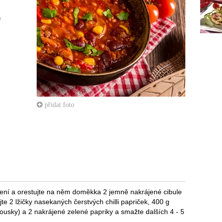
)
přidat foto
ažení a orestujte na něm doměkka 2 jemně nakrájené cibule
e 2 lžičky nasekaných čerstvých chilli papriček, 400 g
usky) a 2 nakrájené zelené papriky a smažte dalších 4 - 5