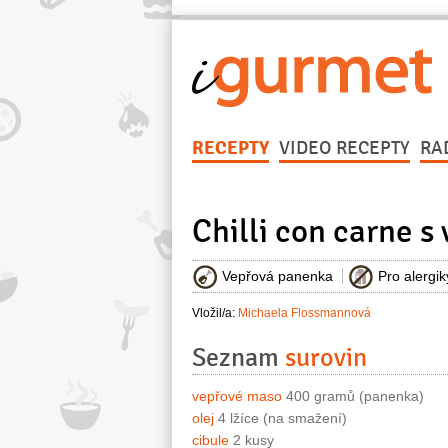
RECEPTY
VIDEO RECEPTY
RA
Chilli con carne 
Vepřová panenka
Pro alergi
Vložil/a:
Michaela Flossmannová
Seznam
surovin
vepřové maso
400 gramů (panenka)
olej
4 lžíce (na smažení)
cibule
2 kusy