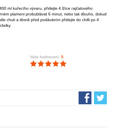
e 400 ml kuřecího vývaru, přidejte 4 lžíce rajčatového
írném plameni probublávat 6 minut, nebo tak dlouho, dokud
le chuti a těsně před podáváním přidejte do chilli po 4
rželky.
Vaše hodnocení:
5