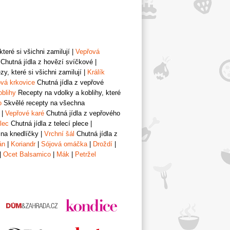
teré si všichni zamilují
|
Vepřová
Chutná jídla z hovězí svíčkové
|
y, které si všichni zamilují
|
Králík
vá krkovice
Chutná jídla z vepřové
oblihy
Recepty na vdolky a koblihy, které
o
Skvělé recepty na všechna
|
Vepřové karé
Chutná jídla z vepřového
lec
Chutná jídla z telecí plece
|
 na knedlíčky
|
Vrchní šál
Chutná jídla z
án
|
Koriandr
|
Sójová omáčka
|
Droždí
|
|
Ocet Balsamico
|
Mák
|
Petržel