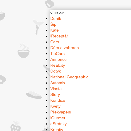
více >>
Deník
Šíp
Kafe
iReceptář
Cars
Dům a zahrada
TipCars
Annonce
Realcity
Dotyk
National Geographic
Automix
Vlasta
Story
Kondice
Květy
Překvapení
iGurmet
eStránky
Kreativ