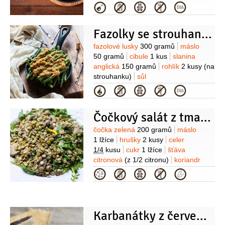
1 lžička
olej
3 lžíce
sůl
Omáčka:
Kategorie
cibule
2 kusy
paprika červená
3 kusy
vývar zeleninový
Fazolky se strouhankou
200 mililitrů
víno bílé
100 mililitrů
med
1 lžíce
šťáva
Suroviny
fazolové lusky
300 gramů
máslo
citronová
(z 1/2
50 gramů
cibule
1 kus
slanina
citronu)
worcesterská omáčka
anglická
150 gramů
rohlík
2 kusy
(na
1 lžička
bylinky
1 hrst
(čerstvé
strouhanku)
sůl
nasekané - oregano, bazalka,
Kategorie
pažitka...)
sůl
Čočkový salát z tmavozelené čočky
Suroviny
čočka zelená
200 gramů
máslo
1 lžíce
hrušky
2 kusy
celer
1/4
kusu
cukr
1 lžíce
šťáva
citronová
(z 1/2 citronu)
koriandr
(sekaný na ozdobu)
ořechy vlašské
Kategorie
(na ozdobu)
Karbanátky z červených fazolí