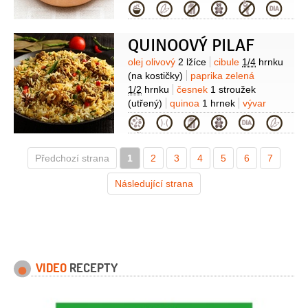
nastrouhaná nebo nakrájená na malé
Kategorie
kostičky)
rýže basmati
1 hrnek
(propláchnutá)
vývar zeleninový
QUINOOVÝ PILAF
1,5 litru
citron
1 kus
(bio)
kmín
římský
1 lžíce
koriandr
1 lžička
Suroviny
olej olivový
2 lžíce
cibule
1/4
hrnku
(mletý)
(na kostičky)
paprika zelená
1/2
hrnku
česnek
1 stroužek
(utřený)
quinoa
1 hrnek
vývar
zeleninový
2 hrnky
petrželová nať
Kategorie
(čerstvá)
sůl
kurkuma
Předchozí strana
1
2
3
4
5
6
7
Následující strana
VIDEO
RECEPTY