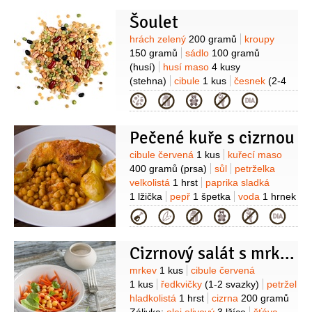
Šoulet
Suroviny
hrách zelený
200 gramů
kroupy
150 gramů
sádlo
100 gramů
(husí)
husí maso
4 kusy
(stehna)
cibule
1 kus
česnek
(2-4
stroužky)
zázvor
(mletý)
pepř
Kategorie
bílý
majoránka
1 lžička
(čerstvá)
Pečené kuře s cizrnou
Suroviny
cibule červená
1 kus
kuřecí maso
400 gramů
(prsa)
sůl
petrželka
velkolistá
1 hrst
paprika sladká
1 lžička
pepř
1 špetka
voda
1 hrnek
(horká)
cizrna
200 gramů
sýr
Kategorie
Parmezán
(na posypání)
Cizrnový salát s mrkví a petrželkou
Suroviny
mrkev
1 kus
cibule červená
1 kus
ředkvičky
(1-2 svazky)
petržel
hladkolistá
1 hrst
cizrna
200 gramů