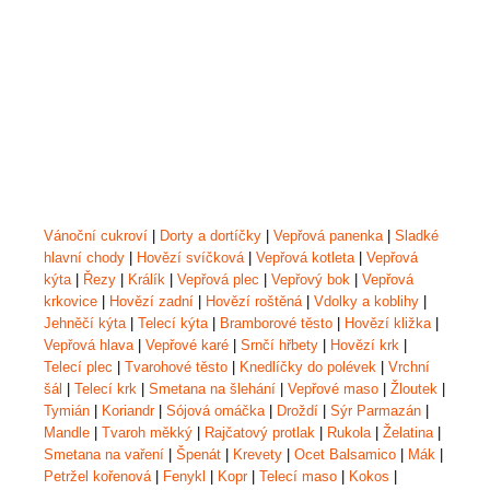
Vánoční cukroví
|
Dorty a dortíčky
|
Vepřová panenka
|
Sladké
hlavní chody
|
Hovězí svíčková
|
Vepřová kotleta
|
Vepřová
kýta
|
Řezy
|
Králík
|
Vepřová plec
|
Vepřový bok
|
Vepřová
krkovice
|
Hovězí zadní
|
Hovězí roštěná
|
Vdolky a koblihy
|
Jehněčí kýta
|
Telecí kýta
|
Bramborové těsto
|
Hovězí kližka
|
Vepřová hlava
|
Vepřové karé
|
Srnčí hřbety
|
Hovězí krk
|
Telecí plec
|
Tvarohové těsto
|
Knedlíčky do polévek
|
Vrchní
šál
|
Telecí krk
|
Smetana na šlehání
|
Vepřové maso
|
Žloutek
|
Tymián
|
Koriandr
|
Sójová omáčka
|
Droždí
|
Sýr Parmazán
|
Mandle
|
Tvaroh měkký
|
Rajčatový protlak
|
Rukola
|
Želatina
|
Smetana na vaření
|
Špenát
|
Krevety
|
Ocet Balsamico
|
Mák
|
Petržel kořenová
|
Fenykl
|
Kopr
|
Telecí maso
|
Kokos
|