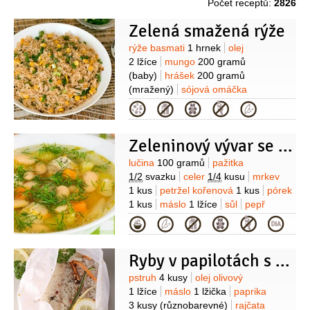
Počet receptů:
2826
Zelená smažená rýže
Suroviny
rýže basmati
1 hrnek
olej
2 lžíce
mungo
200 gramů
(baby)
hrášek
200 gramů
(mražený)
sójová omáčka
4 lžíce
cukr
1 lžíce
Kategorie
Zeleninový vývar se sýrovými nočky
Suroviny
lučina
100 gramů
pažitka
1/2
svazku
celer
1/4
kusu
mrkev
1 kus
petržel kořenová
1 kus
pórek
1 kus
máslo
1 lžíce
sůl
pepř
Kategorie
Ryby v papilotách s ratattouille
Suroviny
pstruh
4 kusy
olej olivový
1 lžíce
máslo
1 lžička
paprika
3 kusy
(různobarevné)
rajčata