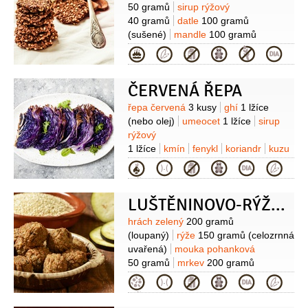
50 gramů
sirup rýžový
40 gramů
datle
100 gramů
(sušené)
mandle
100 gramů
(loupané)
semínka slunečnicová
Kategorie
50 gramů
semínka
1 lžíce
(lněná
mletá)
ČERVENÁ ŘEPA
Suroviny
řepa červená
3 kusy
ghí
1 lžíce
(nebo olej)
umeocet
1 lžíce
sirup
rýžový
1 lžíce
kmín
fenykl
koriandr
kuzu
škrob
1 lžička
Kategorie
LUŠTĚNINOVO-RÝŽOVÉ KARBANÁTKY
Suroviny
hrách zelený
200 gramů
(loupaný)
rýže
150 gramů
(celozrnná
uvařená)
mouka pohanková
50 gramů
mrkev
200 gramů
(strouhaná)
řasy mořské
(kombu 2
Kategorie
cm)
česnek
3 stroužky
cibule
1 kus
sůl
(2-3 lžičky)
bobkový list