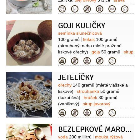
Zálivka:
olej olivový
3 lžíce
šťáva
citronová
1 lžíce
sůl
Kategorie
GOJI KULIČKY
Suroviny
semínka slunečnicová
100 gramů
kokos
100 gramů
(strouhaný, nebo mleté pražené
lískové ořechy)
goja
50 gramů
sirup
javorový
4 lžíce
tuk
3 lžíce
(kokosový
Kategorie
rrozehřátý)
JETELÍČKY
Suroviny
ořechy
140 gramů
(mleté vlašské a
lískové)
strouhanka
50 gramů
(kukuřičná)
hrášek
30 gramů
(vanilkový)
sirup javorový
90 gramů
syrovátka
100 gramů
Kategorie
(sušená - Amálka)
citronová esence
3 kapky
voda
(dle potřeby)
BEZLEPKOVÉ MAROKÁNKY
Suroviny
voda
200 mililitrů
mouka rýžová