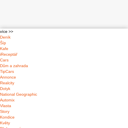
více >>
Deník
Šíp
Kafe
iReceptář
Cars
Dům a zahrada
TipCars
Annonce
Realcity
Dotyk
National Geographic
Automix
Vlasta
Story
Kondice
Květy