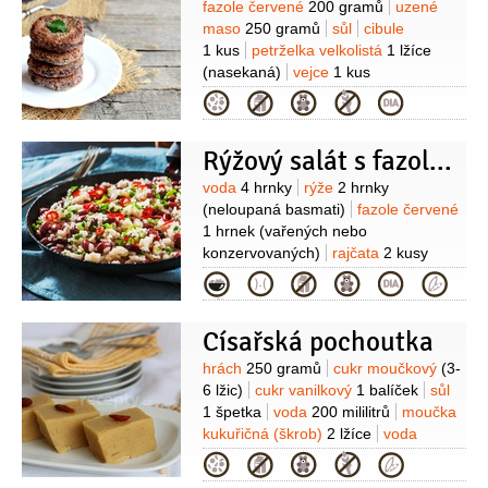
Suroviny
fazole červené
200 gramů
uzené
maso
250 gramů
sůl
cibule
1 kus
petrželka velkolistá
1 lžíce
(nasekaná)
vejce
1 kus
Kategorie
Rýžový salát s fazolemi
Suroviny
voda
4 hrnky
rýže
2 hrnky
(neloupaná basmati)
fazole červené
1 hrnek
(vařených nebo
konzervovaných)
rajčata
2 kusy
(velká)
paprika červená
1 kus
(na
Kategorie
kostičky nakrájená)
petržel
hladkolistá
1 hrst
(nasekaná)
olej
Císařská pochoutka
olivový
3 lžíce
šťáva citronová
(z 1/2
citronu)
sůl
Suroviny
hrách
250 gramů
cukr moučkový
(3-
6 lžic)
cukr vanilkový
1 balíček
sůl
1 špetka
voda
200 mililitrů
moučka
kukuřičná (škrob)
2 lžíce
voda
100 mililitrů
Kategorie