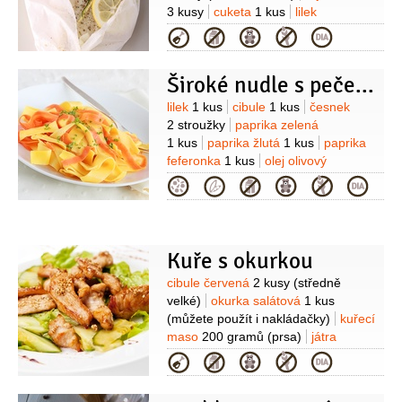
3 kusy
cuketa
1 kus
lilek
1 kus
cibule
1 kus
česnek
Kategorie
2 stroužky
Široké nudle s pečeným lilkem a paprikami
Suroviny
lilek
1 kus
cibule
1 kus
česnek
2 stroužky
paprika zelená
1 kus
paprika žlutá
1 kus
paprika
feferonka
1 kus
olej olivový
8 lžic
nudle
300 gramů
(široké)
sýr
Kategorie
Ricotta
250 gramů
Kuře s okurkou
Suroviny
cibule červená
2 kusy
(středně
velké)
okurka salátová
1 kus
(můžete použít i nakládačky)
kuřecí
maso
200 gramů
(prsa)
játra
200 gramů
(kuřecí)
olej
Kategorie
2 lžíce
citron
1 kus
rýže divoká
280 gramů
(dlouhozrná, lze použít i