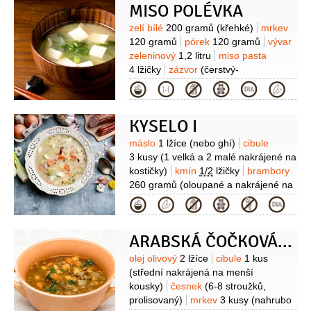
MISO POLÉVKA
2 listy
Suroviny
zelí bílé
200 gramů
(křehké)
mrkev
120 gramů
pórek
120 gramů
vývar
zeleninový
1,2 litru
miso pasta
4 lžičky
zázvor
(čerstvý-
kousek)
nudle rýžové
(slabé, pokud
Kategorie
chceme polévku sytější)
KYSELO I
Suroviny
máslo
1 lžíce
(nebo ghí)
cibule
3 kusy
(1 velká a 2 malé nakrájené na
kostičky)
kmín
1/2
lžičky
brambory
260 gramů
(oloupané a nakrájené na
kostičky)
houby sušené
1 hrst
Kategorie
(sušené namočené)
voda
1,5 litru
(vroucí)
kvásek
(žitný 1-2
ARABSKÁ ČOČKOVÁ POLÉVKA S MRKVÍ A RÝŽÍ
lžíce)
vejce
2 kusy
umeocet
(na
dochucení)
Suroviny
olej olivový
2 lžíce
cibule
1 kus
(střední nakrájená na menší
kousky)
česnek
(6-8 stroužků,
prolisovaný)
mrkev
3 kusy
(nahrubo