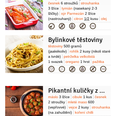
Suroviny
česnek
6 stroužků
strouhanka
3 lžíce
tymián
(nasekaný 2-3
lžičky)
sýr Parmezán
2 lžíce
(nastrouhaný)
citron
1/2
kusu
olej
4 lžíce
filé
4 kusy
(z tresky nebo
Kategorie
mořské štiky )
rajčata sterilovaná
1 plechovka
(sekaná)
pepř
Bylinkové těstoviny
Suroviny
těstoviny
500 gramů
(jaakékoliv)
rohlík
2 kusy
(nikoli staré
a tvrdé)
petrželka velkolistá
1 svazek
oregano
1 hrst
pažitka
1 svazek
olej olivový
3 lžíce
cibule
Kategorie
1 kus
česnek
3 stroužky
ořechy
piniové
60 gramů
Pikantní kuličky z mletého masa
Suroviny
máslo
3 lžíce
cibule
1 kus
česnek
2 stroužky
mleté maso
600
(vepřovvé)
vejce
2 kusy
strouhanka
(na zahuštění)
koření chilli