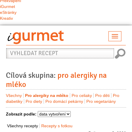
Překvapení
iGurmet
eStránky
Kreativ
Přepno
naviga
Vyhledat
recept
Cílová skupina:
pro alergiky na
mléko
Všechny
Pro alergiky na mléko
Pro celiaky
Pro děti
Pro
diabetiky
Pro diety
Pro domácí pekárny
Pro vegetariány
Zobrazit podle:
Všechny recepty
Recepty s fotkou