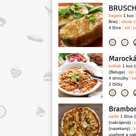
Surovin
bageta
1 kus
Brie)
cibule 
4 lžíce
sůl
p
Kategor
Surovin
květák
1 kus
(
(Beluga)
sýr
4 stroužky
ka
2 lžičky
Kategor
Brambor
Surovin
sádlo
1 lžíce
(
(nakrájená)
(nasekaný)
k
uvařené a nak