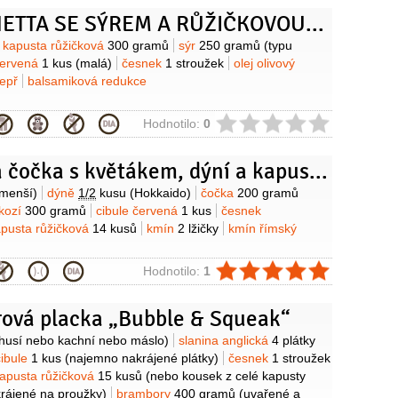
BRUSCHETTA SE SÝREM A RŮŽIČKOVOU KAPUSTOU
y
kapusta růžičková
300 gramů
sýr
250 gramů
(typu
červená
1 kus
(malá)
česnek
1 stroužek
olej olivový
epř
balsamiková redukce
ie
Hodnotilo:
0
Marocká čočka s květákem, dýní a kapustičkami
y
menší)
dýně
1/2
kusu
(Hokkaido)
čočka
200 gramů
 kozí
300 gramů
cibule červená
1 kus
česnek
pusta růžičková
14 kusů
kmín
2 lžičky
kmín římský
ie
Hodnotilo:
1
ová placka „Bubble & Squeak“
y
husí nebo kachní nebo máslo)
slanina anglická
4 plátky
cibule
1 kus
(najemno nakrájené plátky)
česnek
1 stroužek
apusta růžičková
15 kusů
(nebo kousek z celé kapusty
rájené na proužky)
brambory
400 gramů
(uvařené a