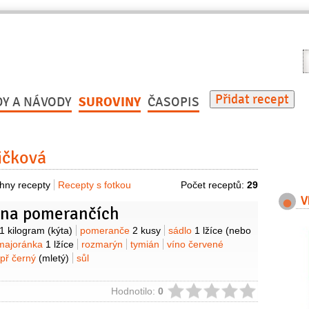
V
r
Přidat recept
DY A NÁVODY
SUROVINY
ČASOPIS
ičková
hny recepty
Recepty s fotkou
Počet receptů:
29
V
 na pomerančích
y
1 kilogram
(kýta)
pomeranče
2 kusy
sádlo
1 lžíce
(nebo
majoránka
1 lžíce
rozmarýn
tymián
víno červené
př černý
(mletý)
sůl
ie
Hodnotilo:
0