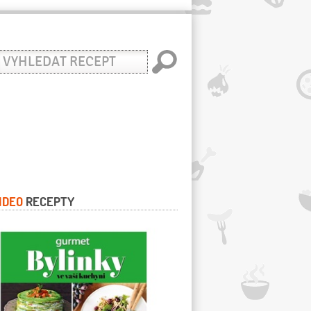
yhledat
ecept
IDEO
RECEPTY