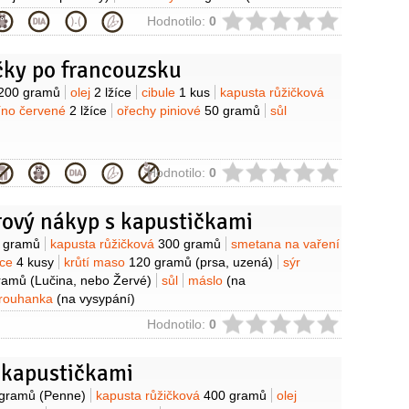
ie
Hodnotilo:
0
čky po francouzsku
y
200 gramů
olej
2 lžíce
cibule
1 kus
kapusta růžičková
íno červené
2 lžíce
ořechy piniové
50 gramů
sůl
ie
Hodnotilo:
0
ový nákyp s kapustičkami
y
 gramů
kapusta růžičková
300 gramů
smetana na vaření
jce
4 kusy
krůtí maso
120 gramů
(prsa, uzená)
sýr
ramů
(Lučina, nebo Žervé)
sůl
máslo
(na
trouhanka
(na vysypání)
ie
Hodnotilo:
0
 kapustičkami
y
 gramů
(Penne)
kapusta růžičková
400 gramů
olej