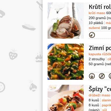
Krůtí r
Surovin
krůtí maso
60
200 gramů
(n
10 plátků
má
sušené
100 g
červené
2 deci
Kategor
(strouhaný)
s
Zimní p
Surovin
kapusta růži
2 stroužky
ci
50 gramů
(ne
Kategor
Špízy "c
Surovin
drůbeží mas
8 kusů
slani
8 kusů
papri
(mletý)
sůl