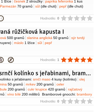
o
1 lžíce
česnek
2 stroužky
paprika feferonka
1 kus
 Parmezán
70 gramů
sůl
(dle chuti)
pepř
(dle chuti)
ie
Hodnotilo:
0
aná růžičková kapusta I
y
čková
500 gramů
slanina anglická
50 gramů
sýr tvrdý
ruyere)
máslo
1 lžíce
sůl
pepř
ie
Hodnotilo:
1
Dušené srnčí kolínko s jeřabinami, bramborové gnocchi s petrželkou, růžičková kapusta a černý kořen
y
olínko s jeřabinami:
srnčí maso
4 kusy
(kolínko)
olej
anina
50 gramů
mrkev
200 gramů
celer
ibule
200 gramů
cukr krupice
420 gramů
rajčatový
amů
víno bílé
200 mililitrů
Bramborové gnocchi:
brambory
ouka pšeničná hrubá
50 gramů
moučka bramborová
ie
Hodnotilo:
0
amů
sýr Parmezán
10 gramů
vejce
1 kus
petrželka
gramů
Černý kořen a kapusta:
kapusta růžičková