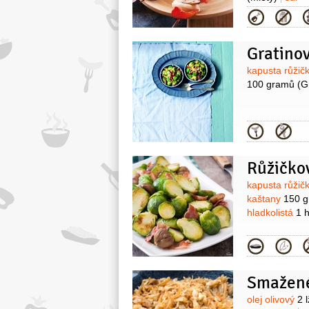
Kategor
Gratino
Surovin
kapusta růži
100 gramů
(G
Kategor
Růžičko
Surovin
kapusta růži
kaštany
150 
hladkolistá
1 h
Kategor
Surovin
olej olivový
2 