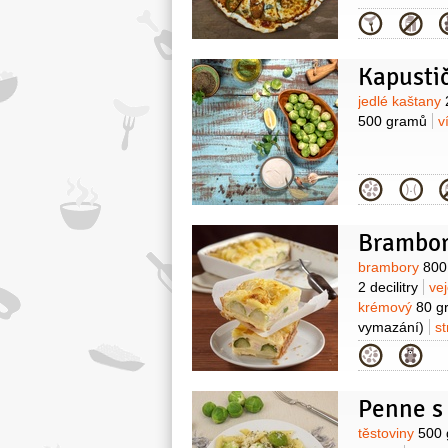
rozmačkané)
Kategor
Kapusti
Surovin
jedlé kaštany
500 gramů
v
Kategor
Brambor
Surovin
brambory
800
2 decilitry
ve
krémový
80 g
vymazání)
s
Kategor
Penne s
Surovin
těstoviny
500