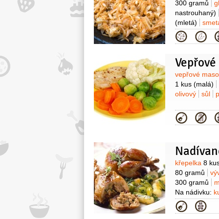
300 gramů
g
nastrouhaný)
(mletá)
smet
Kategor
Vepřové 
Surovin
vepřové mas
1 kus
(malá)
olivový
sůl
Kategor
Nadívan
Surovin
křepelka
8 ku
80 gramů
vý
300 gramů
m
Na nádivku:
k
30 gramů
ro
Kategor
250 mililitrů