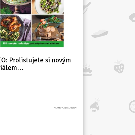
O: Prolistujete si novým
ciálem…