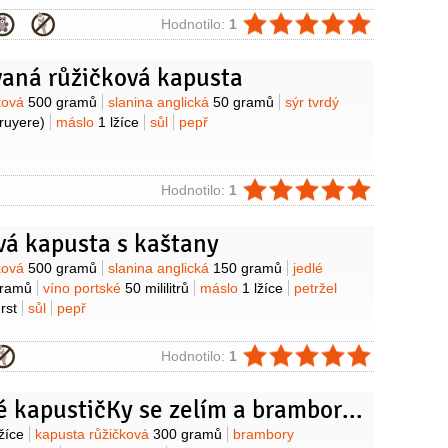
ie
Hodnotilo:
1
vaná růžičková kapusta
y
čková
500 gramů
slanina anglická
50 gramů
sýr tvrdý
ruyere)
máslo
1 lžíce
sůl
pepř
ie
Hodnotilo:
1
vá kapusta s kaštany
y
čková
500 gramů
slanina anglická
150 gramů
jedlé
gramů
víno portské
50 mililitrů
máslo
1 lžíce
petržel
rst
sůl
pepř
ie
Hodnotilo:
1
Smažené kapustičKy se zelím a bramborami
y
lžíce
kapusta růžičková
300 gramů
brambory