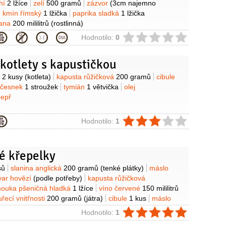
hí
2 lžíce
zelí
500 gramů
zázvor
(3cm najemno
kmín římský
1 lžička
paprika sladká
1 lžička
ana
200 mililitrů
(rostlinná)
ie
Hodnotilo:
0
kotlety s kapustičkou
y
o
2 kusy
(kotleta)
kapusta růžičková
200 gramů
cibule
česnek
1 stroužek
tymián
1 větvička
olej
pepř
ie
Hodnotilo:
1
é křepelky
y
sů
slanina anglická
200 gramů
(tenké plátky)
máslo
var hovězí
(podle potřeby)
kapusta růžičková
ouka pšeničná hladká
1 lžíce
víno červené
150 mililitrů
uřecí vnitřnosti
200 gramů
(játra)
cibule
1 kus
máslo
hlík
4 kusy
vejce
3 kusy
mléko
ie
Hodnotilo:
1
majoránka
pepř černý
(mletý)
sůl