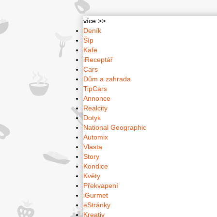
více >>
Deník
Šíp
Kafe
iReceptář
Cars
Dům a zahrada
TipCars
Annonce
Realcity
Dotyk
National Geographic
Automix
Vlasta
Story
Kondice
Květy
Překvapení
iGurmet
eStránky
Kreativ