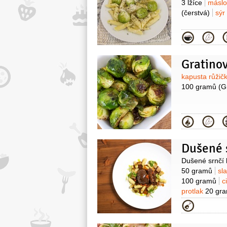
3 lžíce
másl
(čerstvá)
sýr
Kategor
Gratinov
Surovin
kapusta růži
100 gramů
(G
Kategor
Surovin
Dušené srnčí k
50 gramů
sl
100 gramů
c
protlak
20 gr
250 gramů
m
Kategor
(škrob)
10 gr
velkolistá
10 