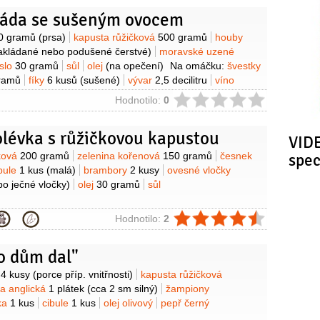
oláda se sušeným ovocem
y
0 gramů
(prsa)
kapusta růžičková
500 gramů
houby
akládané nebo podušené čerstvé)
moravské uzené
slo
30 gramů
sůl
olej
(na opečení)
Na omáčku:
švestky
ramů
fíky
6 kusů
(sušené)
vývar
2,5 decilitru
víno
litry
cibule
1 kus
med
2 lžíce
olej
2 lžíce
perník
1 lžíce
ie
Hodnotilo:
0
ůl
olévka s růžičkovou kapustou
VIDE
y
čková
200 gramů
zelenina kořenová
150 gramů
česnek
spe
bule
1 kus
(malá)
brambory
2 kusy
ovesné vločky
bo ječné vločky)
olej
30 gramů
sůl
ie
Hodnotilo:
2
o dům dal"
y
o
4 kusy
(porce příp. vnitřnosti)
kapusta růžičková
na anglická
1 plátek
(cca 2 sm silný)
žampiony
ka
1 kus
cibule
1 kus
olej olivový
pepř černý