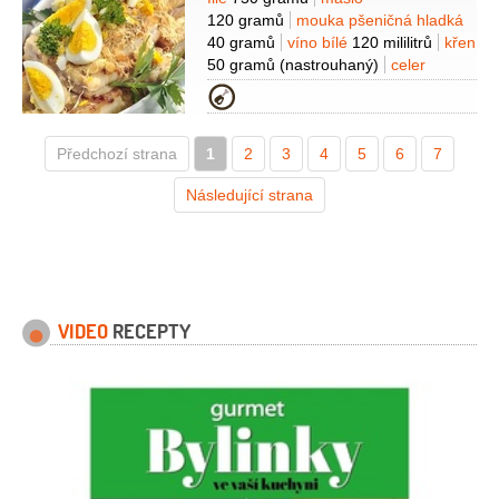
Suroviny
120 gramů
mouka pšeničná hladká
40 gramů
víno bílé
120 mililitrů
křen
50 gramů
(nastrouhaný)
celer
30 gramů
(nastrouhaný)
vejce
Kategorie
2 kusy
(vařená)
petržel
kadeřavá/kudrnka
1/2
hrsti
(na
Předchozí strana
1
ozdobu)
2
pažitka
3
4
1/2
hrsti
5
(na
6
7
ozdobu)
Následující strana
VIDEO
RECEPTY