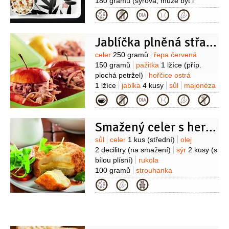
180 gramů
(syrová, může být i
kulatozrnná)
celer
120 gramů
cibule
Kategorie
1 kus
(velká)
paprika kapie
1 kus
(větší)
sójová omáčka
3 lžíce
olej
Jablíčka plněná střapatým salátem
2 lžíce
rybí omáčka
2 lžíce
Suroviny
celer
250 gramů
řepa červená
150 gramů
pažitka
1 lžíce
(příp.
plochá petržel)
hořčice ostrá
1 lžíce
jablka
4 kusy
sůl
majonéza
80 gramů
Kategorie
Smažený celer s hermelínem
Suroviny
sůl
celer
1 kus
(střední)
olej
2 decilitry
(na smažení)
sýr
2 kusy
(s
bílou plísní)
rukola
100 gramů
strouhanka
120 gramů
vejce
2 kusy
mouka
Kategorie
pšeničná hladká
60 gramů
rajčátka
cherry
8 kusů
Na dresink:
olej olivový
4 lžíce
ocet Balsamico
2 lžíce
rajčatový protlak