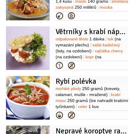
1,4 kusu
máslo
140 gramů
smetana
zakysaná
250 mililitrů
mouka
pšeničná hladká
1 lžíce
zázvor
Kategorie
1/2
lžičky
(mletý)
Větrníky s krabí náplní
Suroviny
odpalované těsto
1 dávka
tuk
(na
vymazání plechu)
salát kadeřavý
(listy, na ozdobení)
rajčátka cherry
(na ozdobení)
kopr
(na
ozdobení)
petržel kadeřavá/kudrnka
Kategorie
(na ozdobení)
Na náplň:
krabí maso
300 gramů
(ve vlastní
Rybí polévka
šťávě)
majonéza
250 gramů
vejce
2 kusy
(uvařené natvrdo)
celer
Suroviny
mořské plody
250 gramů
(krevety,
60 gramů
(sterilovaný nebo
calamari, mušle - mražené)
krabí
vařený)
cibule
40 gramů
cukr
maso
250 gramů
(lze nahradit krabími
1 špetka
šťáva citronová
(několik
tyčinkami)
celer
1 kus
kapek)
worcesterská omáčka
(menší)
mrkev
2 kusy
petržel
Kategorie
(několik kapek)
sůl
kořenová
2 kusy
(menší )
cibule
2 kusy
česnek
1 palička
rajčatové
Nepravé koroptve rady Vacátka
pyré
2 decilitry
víno bílé
2 decilitry