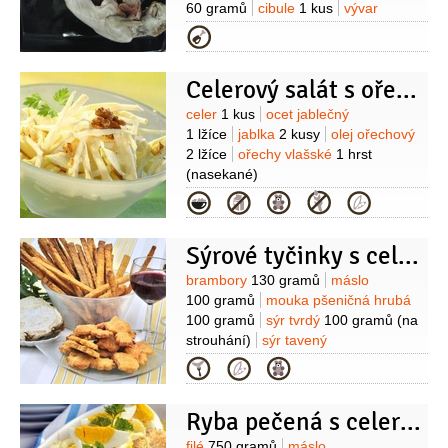
60 gramů
cibule
1 kus
vývar
3,5 decilitru
smetana
2 decilitry
víno
Kategorie
bílé
1 decilitr
Celerový salát s ořechy
Suroviny
celer
1 kus
ocet jablečný
1 lžíce
jablka
2 kusy
olej ořechový
2 lžíce
ořechy vlašské
1 hrst
(nasekané)
Kategorie
Sýrové tyčinky s celerem
Suroviny
brambory
130 gramů
máslo
100 gramů
mouka pšeničná hrubá
100 gramů
sýr tvrdý
100 gramů
(na
strouhání)
sýr tavený
50 gramů
celer
100 gramů
vejce
Kategorie
1 kus
kmín
1/2
lžičky
(drcený)
paprika sladká
1/2
lžičky
Ryba pečená s celerem a křenem
(mletá)
filé
750 gramů
máslo