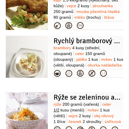
Suroviny
kapr
1,5 kilogramu
(vykuchaný, bez
kůže)
vejce
2 kusy
strouhanka
250 gramů
mouka pšeničná hladká
80 gramů
mléko
(trochu)
šťáva
citronová
(na pokapání)
sůl
olej
(na
Kategorie
smažení)
citron
(plátky, na
ozdobení)
Na bramborový salát:
Rychlý bramborový salát
brambory
750 gramů
majonéza
200 gramů
vejce
2 kusy
(natvrdo
Suroviny
brambory
4 kusy
(střední,
uvařená)
celer
1 kus
(menší)
mrkev
oloupané)
celer
150 gramů
1 kus
jablka
1 kus
(nakyslé)
cibule
(oloupaný)
jablka
1 kus
mrkev
1 kus
1 kus
okurka nakládačka
(větší, oloupaná)
okurka nakládačka
4 kusy
hořčice plnotučná
1 lžíce
100 gramů
cibule červená
1 kus
Kategorie
(malá)
smetana zakysaná
1,5 decilitru
majonéza
1 lžíce
hořčice celozrnná
1 lžíce
Rýže se zeleninou a zázvorem
Suroviny
rýže
200 gramů
(vařená)
celer
1/2
kusu
(menší)
mrkev
1 kus
(větší)
vejce
2 kusy
olej olivový
1 lžíce
česnek
2 stroužky
ústřicová
omáčka
1 lžička
zázvor
1/2
lžičky