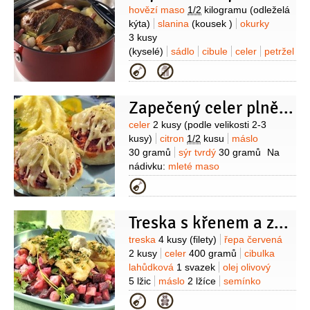
Suroviny
hovězí maso
1/2
kilogramu
(odleželá
kýta)
slanina
(kousek )
okurky
3 kusy
(kyselé)
sádlo
cibule
celer
petržel
kořenová
mrkev
sůl
Kategorie
Zapečený celer plněný masem
Suroviny
celer
2 kusy
(podle velikosti 2-3
kusy)
citron
1/2
kusu
máslo
30 gramů
sýr tvrdý
30 gramů
Na
nádivku:
mleté maso
250 gramů
cibule
1 kus
Kategorie
(menší)
máslo
50 gramů
vejce
1 kus
kečup
1 lžíce
hořčice
Treska s křenem a zeleninou
1 lžička
paprika sladká
1 lžička
(mletá)
koření chilli
1 špetka
(podle
Suroviny
treska
4 kusy
(filety)
řepa červená
chuti)
majoránka
2 kusy
celer
400 gramů
cibulka
lahůdková
1 svazek
olej olivový
5 lžic
máslo
2 lžíce
semínko
hořčičné
1 lžička
vývar zeleninový
Kategorie
6 lžiček
pepř černý
(mletý)