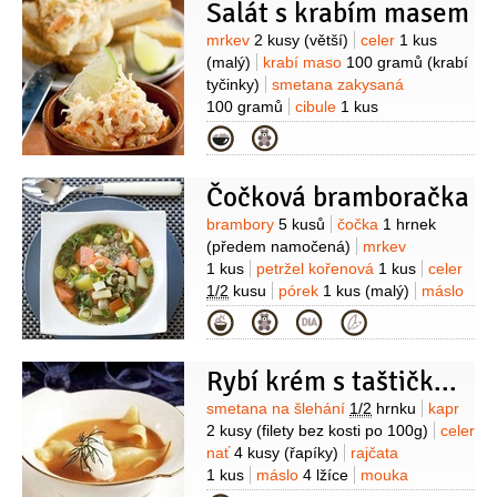
1 lžíce
Salát s krabím masem
česnek
1/2
stroužku
(utřený)
bazalka
2 lístky
pepř černý
Suroviny
mrkev
2 kusy
(větší)
celer
1 kus
(mletý)
sůl
(malý)
krabí maso
100 gramů
(krabí
tyčinky)
smetana zakysaná
100 gramů
cibule
1 kus
(malá)
cibulka jarní
1 kus
citron
Kategorie
1/2
kusu
hořčice dijonská
1 lžička
cukr
Čočková bramboračka
Suroviny
brambory
5 kusů
čočka
1 hrnek
(předem namočená)
mrkev
1 kus
petržel kořenová
1 kus
celer
1/2
kusu
pórek
1 kus
(malý)
máslo
1 lžíce
majoránka
1 lžíce
kmín
Kategorie
Rybí krém s taštičkami
Suroviny
smetana na šlehání
1/2
hrnku
kapr
2 kusy
(filety bez kosti po 100g)
celer
nať
4 kusy
(řapíky)
rajčata
1 kus
máslo
4 lžíce
mouka