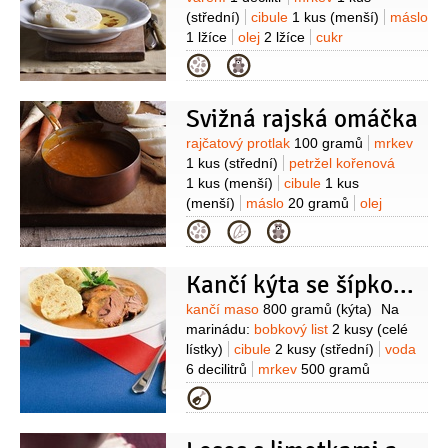
(střední)
cibule
1 kus
(menší)
máslo
1 lžíce
olej
2 lžíce
cukr
1 lžíce
mouka pšeničná hladká
Kategorie
10 gramů
pepř černý
1 kulička
Svižná rajská omáčka
Suroviny
rajčatový protlak
100 gramů
mrkev
1 kus
(střední)
petržel kořenová
1 kus
(menší)
cibule
1 kus
(menší)
máslo
20 gramů
olej
2 lžíce
cukr
1 lžíce
mouka pšeničná
Kategorie
hladká
2 lžičky
pepř černý
1 kulička
Kančí kýta se šípkovou omáčkou
Suroviny
kančí maso
800 gramů
(kýta)
Na
marinádu:
bobkový list
2 kusy
(celé
lístky)
cibule
2 kusy
(střední)
voda
6 decilitrů
mrkev
500 gramů
(nahrubo nastrouhaná)
celer
Kategorie
500 gramů
(nahrubo
nastrouhaná)
petržel kořenová