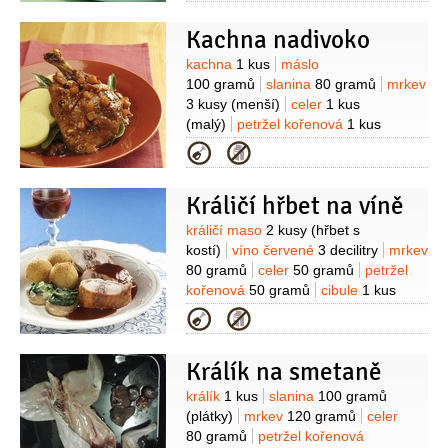
Kachna nadivoko
Suroviny
kachna
1 kus
máslo
100 gramů
slanina
80 gramů
mrkev
3 kusy
(menší)
celer
1 kus
(malý)
petržel kořenová
1 kus
(malá)
cibule
1 kus
mouka pšeničná
Kategorie
hladká
50 gramů
víno červené
1 sklenice
(dobré)
Králičí hřbet na víně
Suroviny
králičí maso
2 kusy
(hřbet s
kostí)
víno červené
3 decilitry
mrkev
80 gramů
celer
50 gramů
petržel
kořenová
50 gramů
cibule
1 kus
(menší)
vývar
2 decilitry
olej
Kategorie
0,8 decilitru
mouka pšeničná hladká
2 lžíce
Králík na smetaně
Suroviny
králík
1 kus
slanina
100 gramů
(plátky)
mrkev
120 gramů
celer
80 gramů
petržel kořenová