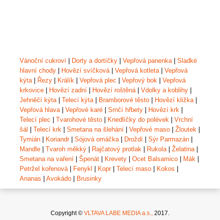
Vánoční cukroví
|
Dorty a dortíčky
|
Vepřová panenka
|
Sladké
hlavní chody
|
Hovězí svíčková
|
Vepřová kotleta
|
Vepřová
kýta
|
Řezy
|
Králík
|
Vepřová plec
|
Vepřový bok
|
Vepřová
krkovice
|
Hovězí zadní
|
Hovězí roštěná
|
Vdolky a koblihy
|
Jehněčí kýta
|
Telecí kýta
|
Bramborové těsto
|
Hovězí kližka
|
Vepřová hlava
|
Vepřové karé
|
Srnčí hřbety
|
Hovězí krk
|
Telecí plec
|
Tvarohové těsto
|
Knedlíčky do polévek
|
Vrchní
šál
|
Telecí krk
|
Smetana na šlehání
|
Vepřové maso
|
Žloutek
|
Tymián
|
Koriandr
|
Sójová omáčka
|
Droždí
|
Sýr Parmazán
|
Mandle
|
Tvaroh měkký
|
Rajčatový protlak
|
Rukola
|
Želatina
|
Smetana na vaření
|
Špenát
|
Krevety
|
Ocet Balsamico
|
Mák
|
Petržel kořenová
|
Fenykl
|
Kopr
|
Telecí maso
|
Kokos
|
Ananas
|
Avokádo
|
Brusinky
Copyright ©
VLTAVA LABE MEDIA a.s.,
2017.