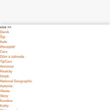
více >>
Deník
Šíp
Kafe
iReceptář
Cars
Dům a zahrada
TipCars
Annonce
Realcity
Dotyk
National Geographic
Automix
Vlasta
Story
Kondice
Květy