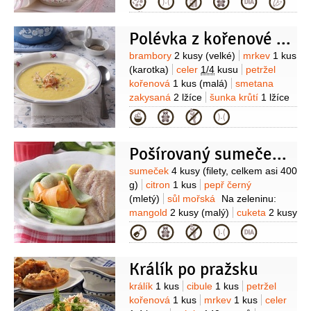
Kategorie
(čerstvý, nastrouhaný)
sůl
Polévka z kořenové zeleniny se šunkou
Suroviny
brambory
2 kusy
(velké)
mrkev
1 kus
(karotka)
celer
1/4
kusu
petržel
kořenová
1 kus
(malá)
smetana
zakysaná
2 lžíce
šunka krůtí
1 lžíce
(nakrájená na nudličky)
petržel
Kategorie
hladkolistá
1 lžíce
(nasekaná)
olej
olivový
1/2
lžíce
sůl mořská
Pošírovaný sumeček s dušenou zeleninou
Suroviny
sumeček
4 kusy
(filety, celkem asi 400
g)
citron
1 kus
pepř černý
(mletý)
sůl mořská
Na zeleninu:
mangold
2 kusy
(malý)
cuketa
2 kusy
(malá)
celer
1/2
kusu
mrkev
2 kusy
Kategorie
(karotka)
máslo bylinkové
10 gramů
pepř černý
(mletý)
sůl
Králík po pražsku
Suroviny
králík
1 kus
cibule
1 kus
petržel
kořenová
1 kus
mrkev
1 kus
celer