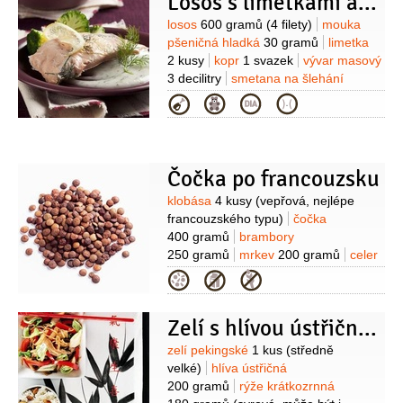
Losos s limetkami a koprovou omáčkou
500 gramů
(nahrubo
nastrouhaná)
ocet
2 lžíce
pepř
Suroviny
losos
600 gramů
(4 filety)
mouka
černý
4 kuličky
(celý)
nové koření
pšeničná hladká
30 gramů
limetka
4 kuličky
(celé)
Na omáčku:
celer
2 kusy
kopr
1 svazek
vývar masový
200 gramů
petržel kořenová
3 decilitry
smetana na šlehání
150 gramů
cibule
1 kus
(na
2 decilitry
máslo
30 gramů
Na
Kategorie
osmahnutí)
mrkev
přílohu:
brambory
400 gramů
celer
100 gramů
smetana
2,5 decilitru
250 gramů
brokolice
(33%)
víno červené
2 decilitry
vývar
1/2
kusu
mléko
1,5 decilitru
máslo
masový
2 decilitry
máslo
60 gramů
sůl
Čočka po francouzsku
80 gramů
slanina
60 gramů
Suroviny
klobása
4 kusy
(vepřová, nejlépe
francouzského typu)
čočka
400 gramů
brambory
250 gramů
mrkev
200 gramů
celer
200 gramů
(nebo 2 stonky
Kategorie
řapíkatého)
slanina anglická
125 gramů
(vcelku)
cibule
1 kus
olej
Zelí s hlívou ústřičnou
olivový
2 lžíce
bobkový list
2 kusy
(celý)
Suroviny
zelí pekingské
1 kus
(středně
velké)
hlíva ústřičná
200 gramů
rýže krátkozrnná