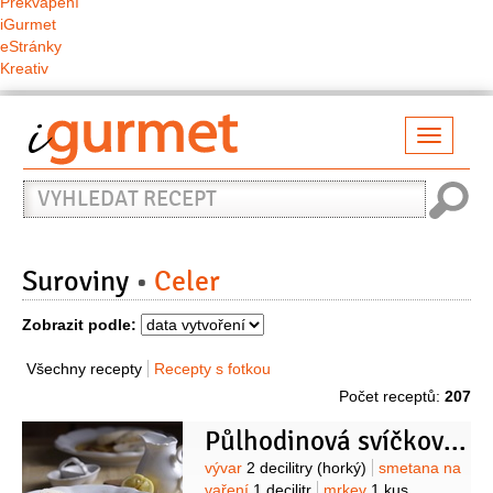
Překvapení
iGurmet
eStránky
Kreativ
Přepno
naviga
Vyhledat
recept
Suroviny
Celer
Zobrazit podle:
Všechny recepty
Recepty s fotkou
Počet receptů:
207
Půlhodinová svíčková omáčka
Suroviny
vývar
2 decilitry
(horký)
smetana na
vaření
1 decilitr
mrkev
1 kus