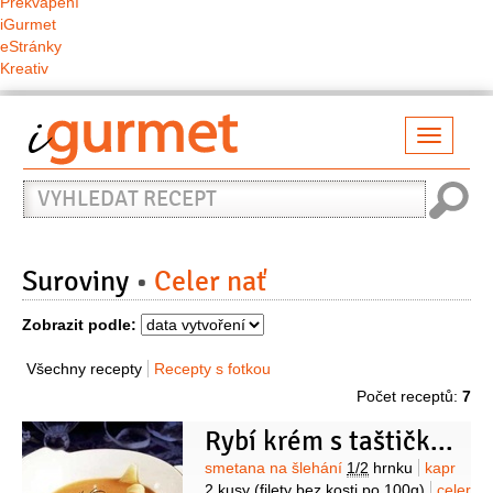
Překvapení
iGurmet
eStránky
Kreativ
Přepno
naviga
Vyhledat
recept
Suroviny
Celer nať
Zobrazit podle:
Všechny recepty
Recepty s fotkou
Počet receptů:
7
Rybí krém s taštičkami
Suroviny
smetana na šlehání
1/2
hrnku
kapr
2 kusy
(filety bez kosti po 100g)
celer