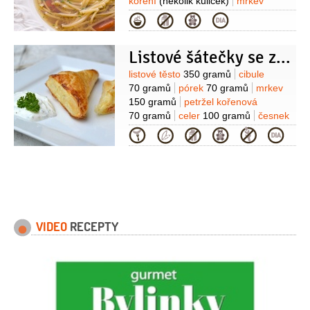
koření
(několik kuliček)
mrkev
1 kus
petržel kořenová
1 kus
celer
Kategorie
1/2
kusu
cibule
1 kus
(neloupaná)
máslo
(oříšek)
Nudle:
Listové šátečky se zeleninovou náplní
mouka pšeničná hrubá
120 gramů
vejce
1 kus
voda
2 lžíce
Suroviny
listové těsto
350 gramů
cibule
(vlažná)
70 gramů
pórek
70 gramů
mrkev
150 gramů
petržel kořenová
70 gramů
celer
100 gramů
česnek
1 stroužek
máslo
40 gramů
slanina
Kategorie
25 gramů
VIDEO
RECEPTY