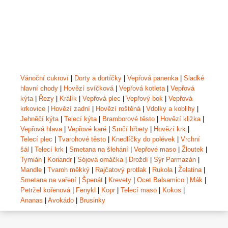
Vánoční cukroví
|
Dorty a dortíčky
|
Vepřová panenka
|
Sladké
hlavní chody
|
Hovězí svíčková
|
Vepřová kotleta
|
Vepřová
kýta
|
Řezy
|
Králík
|
Vepřová plec
|
Vepřový bok
|
Vepřová
krkovice
|
Hovězí zadní
|
Hovězí roštěná
|
Vdolky a koblihy
|
Jehněčí kýta
|
Telecí kýta
|
Bramborové těsto
|
Hovězí kližka
|
Vepřová hlava
|
Vepřové karé
|
Srnčí hřbety
|
Hovězí krk
|
Telecí plec
|
Tvarohové těsto
|
Knedlíčky do polévek
|
Vrchní
šál
|
Telecí krk
|
Smetana na šlehání
|
Vepřové maso
|
Žloutek
|
Tymián
|
Koriandr
|
Sójová omáčka
|
Droždí
|
Sýr Parmazán
|
Mandle
|
Tvaroh měkký
|
Rajčatový protlak
|
Rukola
|
Želatina
|
Smetana na vaření
|
Špenát
|
Krevety
|
Ocet Balsamico
|
Mák
|
Petržel kořenová
|
Fenykl
|
Kopr
|
Telecí maso
|
Kokos
|
Ananas
|
Avokádo
|
Brusinky