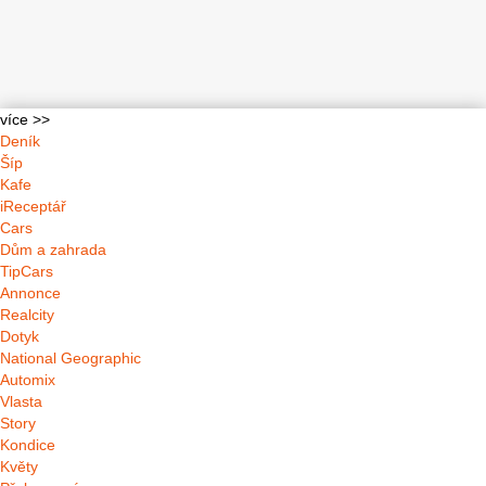
více >>
Deník
Šíp
Kafe
iReceptář
Cars
Dům a zahrada
TipCars
Annonce
Realcity
Dotyk
National Geographic
Automix
Vlasta
Story
Kondice
Květy