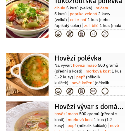
Tukožroutská polévka
Suroviny
cibule
6 kusů
(velká)
rajčata
5 kusů
paprika zelená
2 kusy
(velká)
celer nať
1 kus
(nebo
řapíkatý celer)
zelí bílé
1 kus
(malá
hlávka)
bujon
1 kostka
(nemusí
Kategorie
být)
sůl
pepř
bylinky
Hovězí polévka
Suroviny
Na vývar:
hovězí maso
500 gramů
(přední s kostí)
morková kost
1 kus
(1-2 kusy)
pepř
(několik
kuliček)
nové koření
(několik
kuliček)
mrkev
1 kus
petržel
Kategorie
kořenová
1 kus
celer
(kousek)
mrkev
1 kus
(na
Hovězí vývar s domácími nudlemi
dokončení)
petržel kořenová
1 kus
(na dokončení)
Domácí nudle:
Suroviny
hovězí maso
500 gramů
(přední s
mouka pšeničná hrubá
kostí)
morková kost
1 kus
(1-2
120 gramů
vejce
1 kus
kusy)
pepř
(několik kuliček)
nové