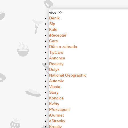
více >>
Deník
Šíp
Kafe
iReceptář
Cars
Dům a zahrada
TipCars
Annonce
Realcity
Dotyk
National Geographic
Automix
Vlasta
Story
Kondice
Květy
Překvapení
iGurmet
eStránky
Kreativ