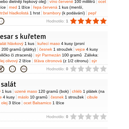
ebo dietněji řepkový olej)
víno červené
100 mililitrů
ocet
žíce
med
1 lžíce
řepa červená
1 kus
(menší,
tržel hladkolistá
1 hrst
brambory
(k podávání)
pepř
ie
Hodnotilo:
1
aesar s kuřetem
y
alát hlávkový
1 kus
kuřecí maso
4 kusy
(prsní
a
200 gramů
(plátky)
česnek
1 stroužek
vejce
4 kusy
ličko či ztracená)
sýr Parmezán
100 gramů
Zálivka:
lej olivový
2 lžíce
šťáva citronová
(z 1/2 citronu)
sýr
 gramů
ančovičky
1 lžička
(rozdrcené)
ocet Balsamico
ie
Hodnotilo:
0
ka
10 lístků
hořčice
1 lžička
česnek
2 stroužky
salát
y
ý
1 kus
uzené maso
120 gramů
(bok)
chléb
1 plátek
(na
ce
4 kusy
máslo
10 gramů
česnek
1 stroužek
cibule
olej
3 lžíce
ocet Balsamico
1 lžíce
ie
Hodnotilo:
0