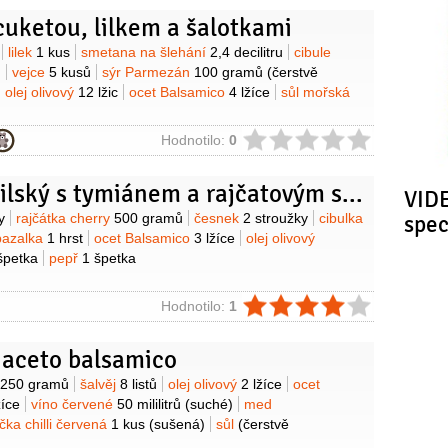
cuketou, lilkem a šalotkami
y
lilek
1 kus
smetana na šlehání
2,4 decilitru
cibule
ů
vejce
5 kusů
sýr Parmezán
100 gramů
(čerstvě
olej olivový
12 lžic
ocet Balsamico
4 lžíce
sůl mořská
ie
Hodnotilo:
0
Okoun nilský s tymiánem a rajčatovým salátem
VIDE
y
y
rajčátka cherry
500 gramů
česnek
2 stroužky
cibulka
spe
bazalka
1 hrst
ocet Balsamico
3 lžíce
olej olivový
špetka
pepř
1 špetka
ie
Hodnotilo:
1
 aceto balsamico
y
250 gramů
šalvěj
8 listů
olej olivový
2 lžíce
ocet
žíce
víno červené
50 mililitrů
(suché)
med
čka chilli červená
1 kus
(sušená)
sůl
(čerstvě