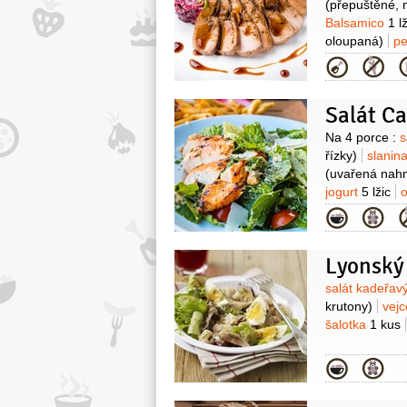
(přepuštěné, n
Balsamico
1 l
oloupaná)
pe
Kategor
Salát C
Surovin
Na 4 porce :
s
řízky)
slanin
(uvařená nahni
jogurt
5 lžic
o
Parmezán
50
Kategor
1 lžíce
bazal
(prolisovaný)
Lyonský 
Surovin
salát kadeřav
krutony)
vej
šalotka
1 kus
Kategor