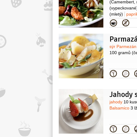
(Camembert, n
(vypeckované
(mletý)
papri
(silné, černé 
Kategor
Parmazá
Surovin
sýr Parmezá
100 gramů
(č
Kategor
Jahody 
Surovin
jahody
10 kus
Balsamico
3 l
Kategor