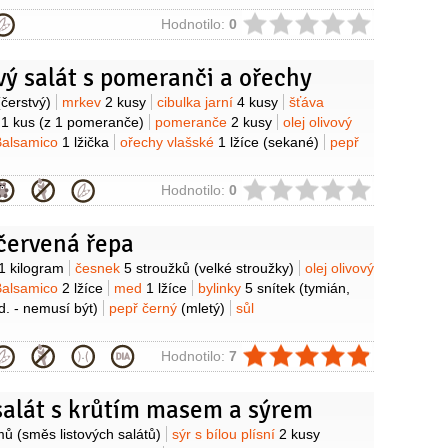
ie
Hodnotilo:
0
ý salát s pomeranči a ořechy
y
(čerstvý)
mrkev
2 kusy
cibulka jarní
4 kusy
šťáva
á
1 kus
(z 1 pomeranče)
pomeranče
2 kusy
olej olivový
Balsamico
1 lžička
ořechy vlašské
1 lžíce
(sekané)
pepř
ie
Hodnotilo:
0
červená řepa
y
1 kilogram
česnek
5 stroužků
(velké stroužky)
olej olivový
Balsamico
2 lžíce
med
1 lžíce
bylinky
5 snítek
(tymián,
. - nemusí být)
pepř černý
(mletý)
sůl
ie
Hodnotilo:
7
salát s krůtím masem a sýrem
y
mů
(směs listových salátů)
sýr s bílou plísní
2 kusy