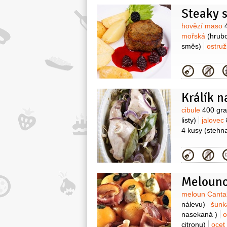
Steaky 
Surovin
hovězí maso
mořská
(hrubo
směs)
ostru
Kategor
Králík n
Surovin
cibule
400 gr
listy)
jalovec
4 kusy
(stehn
Kategor
Melouno
Surovin
meloun Cant
nálevu)
šunk
nasekaná )
o
citronu)
ocet