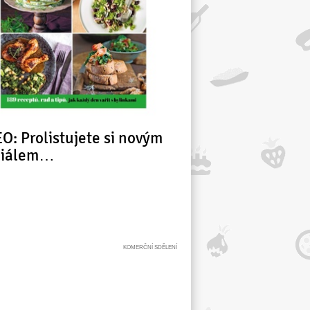
O: Prolistujete si novým
ciálem…