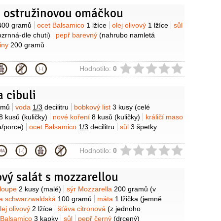
s ostružinovou omáčkou
y
400 gramů
ocet Balsamico
1 lžíce
olej olivový
1 lžíce
sůl
zrnná-dle chuti)
pepř barevný
(nahrubo namletá
žiny
200 gramů
ie
Hodnotilo:
0
a cibuli
y
amů
voda
1/3
decilitru
bobkový list
3 kusy
(celé
8 kusů
(kuličky)
nové koření
8 kusů
(kuličky)
králičí maso
a/porce)
ocet Balsamico
1/3
decilitru
sůl
3 špetky
ie
Hodnotilo:
0
vý salát s mozzarellou
y
aloupe
2 kusy
(malé)
sýr Mozzarella
200 gramů
(v
a schwarzwaldská
100 gramů
máta
1 lžička
(jemně
lej olivový
2 lžíce
šťáva citronová
(z jednoho
 Balsamico
3 kapky
sůl
pepř černý
(drcený)