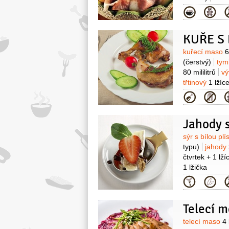
Kategor
Surovin
kuřecí maso
6
(čerstvý)
tym
80 mililitrů
vý
třtinový
1 lžíc
Kategor
Surovin
sýr s bílou plí
typu)
jahody
čtvrtek + 1 lž
1 lžička
Kategor
Surovin
telecí maso
4