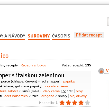
V
r
Přidat recept
DY A NÁVODY
SUROVINY
ČASOPIS
ico
hny recepty
Recepty s fotkou
Počet receptů:
135
V
per s italskou zeleninou
y
 porce
(chňapal červený - red snapper)
paprika
akládané, grilované papriky)
rajčata sušená
ibule šalotka
8 kusů
(malé)
olivy černé
1/2
hrsti
olivy
ti
ocet Balsamico
2 lžíce
oregano
2 snítky
olej olivový
ie
Hodnotilo:
1