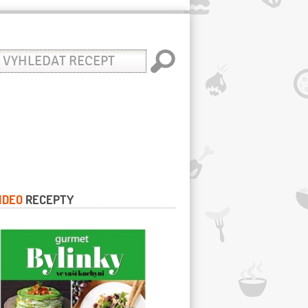
yhledat
ecept
IDEO
RECEPTY