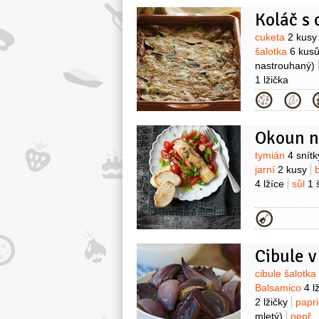
Koláč s 
Surovin
cuketa
2 kusy
šalotka
6 kus
nastrouhaný)
1 lžička
Kategor
Surovin
tymián
4 snítk
jarní
2 kusy
4 lžíce
sůl
1 
Kategor
Cibule v
Surovin
cibule šalotka
Balsamico
4 l
2 lžičky
papri
mletý)
pepř