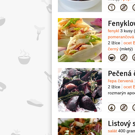
Kategor
Fenyklov
Surovin
fenykl
3 kusy
pomerančov
2 lžíce
ocet 
černý
(mletý)
Kategor
Pečená 
Surovin
řepa červená
2 lžíce
ocet 
rozmarýn apod
Kategor
Listový 
Surovin
salát
400 gra