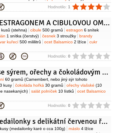
ie
Hodnotilo:
1
KUŘE S ESTRAGONEM A CIBULOVOU OMÁČKOU
y
 kusů
(stehna)
cibule
500 gramů
estragon
6 snítek
ián
1 snítka
(čerstvý)
česnek
3 stroužky
brandy
var kuřecí
500 mililitrů
ocet Balsamico
2 lžíce
cukr
e
ie
Hodnotilo:
0
Jahody se sýrem, ořechy a čokoládovým sirupem
y
sní
60 gramů
(Camembert, nebo jiný sýr tohoto
3 kusy
čokoláda hořká
30 gramů
ořechy vlašské
(10
íce nasekaných)
salát polníček
10 lístků
ocet Balsamico
ie
Hodnotilo:
0
Telecí medailonky s delikátní červenou řepou
y
 kusy
(medailonky karé o cca 100g)
máslo
4 lžíce