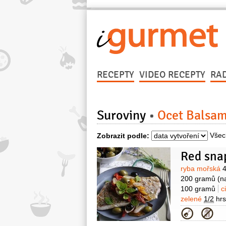
RECEPTY
VIDEO RECEPTY
RA
Suroviny
Ocet Balsam
Všec
Zobrazit podle:
Red snap
Surovin
ryba mořská
4
200 gramů
(n
100 gramů
c
zelené
1/2
hrs
Kategor