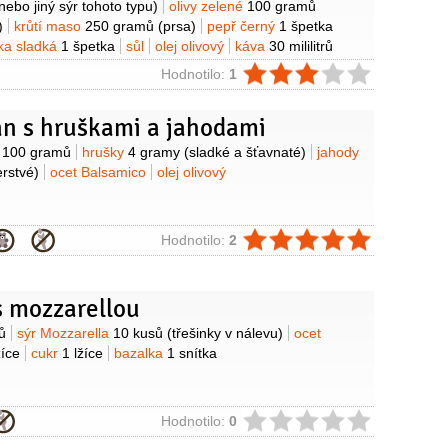
ebo jiný sýr tohoto typu)
olivy zelené
100 gramů
)
krůtí maso
250 gramů
(prsa)
pepř černý
1 špetka
ka sladká
1 špetka
sůl
olej olivový
káva
30 mililitrů
espresso)
ie
Hodnotilo:
1
n s hruškami a jahodami
y
n
100 gramů
hrušky
4 gramy
(sladké a šťavnaté)
jahody
erstvé)
ocet Balsamico
olej olivový
ie
Hodnotilo:
2
s mozzarellou
y
ů
sýr Mozzarella
10 kusů
(třešinky v nálevu)
ocet
žíce
cukr
1 lžíce
bazalka
1 snítka
ie
Hodnotilo:
0