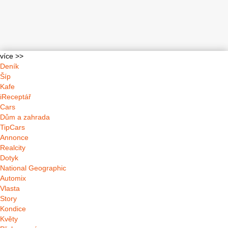
více >>
Deník
Šíp
Kafe
iReceptář
Cars
Dům a zahrada
TipCars
Annonce
Realcity
Dotyk
National Geographic
Automix
Vlasta
Story
Kondice
Květy