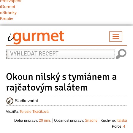
Překvapení
iGurmet
eStránky
Kreativ
Přepno
naviga
Vyhledat
recept
Okoun nilský s tymiánem a
rajčatovým salátem
Sladkovodní
Vložil/a:
Terezie Tkáčiková
Doba přípravy:
20 min.
Obtížnost přípravy:
Snadný
Kuchyně:
italská
Porce:
4