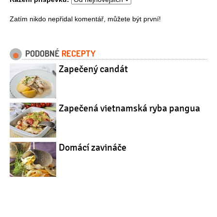
Zatím nikdo nepřidal komentář, můžete být první!
PODOBNÉ
RECEPTY
Zapečený candát
Zapečená vietnamská ryba pangua
Domácí zavináče