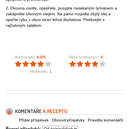
2. Okouna osolte, opepřete, posypte nasekaným tymiánem a
zakápněte olivovým olejem. Na pánvi rozpalte zbylý olej a
opečte rybu z obou stran lehce dozlatova. Podávejte s
rajčatovým salátem.
Hodnocení:
4,0
/5
Vaše hodnocení:
4
Hodnotilo:
1
KOMENTÁŘE
K RECEPTU
Přidat příspěvek
Obnovit příspěvky
Pravidla komentářů
Řazení příspěvků: