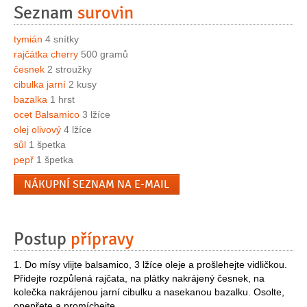
Seznam
surovin
tymián
4 snítky
rajčátka cherry
500 gramů
česnek
2 stroužky
cibulka jarní
2 kusy
bazalka
1 hrst
ocet Balsamico
3 lžíce
olej olivový
4 lžíce
sůl
1 špetka
pepř
1 špetka
NÁKUPNÍ SEZNAM NA E-MAIL
Postup
přípravy
1. Do mísy vlijte balsamico, 3 lžíce oleje a prošlehejte vidličkou.
Přidejte rozpůlená rajčata, na plátky nakrájený česnek, na
kolečka nakrájenou jarní cibulku a nasekanou bazalku. Osolte,
opepřete a promíchejte.