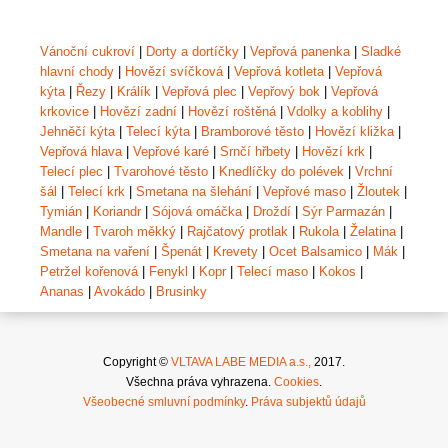
Vánoční cukroví
|
Dorty a dortíčky
|
Vepřová panenka
|
Sladké
hlavní chody
|
Hovězí svíčková
|
Vepřová kotleta
|
Vepřová
kýta
|
Řezy
|
Králík
|
Vepřová plec
|
Vepřový bok
|
Vepřová
krkovice
|
Hovězí zadní
|
Hovězí roštěná
|
Vdolky a koblihy
|
Jehněčí kýta
|
Telecí kýta
|
Bramborové těsto
|
Hovězí kližka
|
Vepřová hlava
|
Vepřové karé
|
Srnčí hřbety
|
Hovězí krk
|
Telecí plec
|
Tvarohové těsto
|
Knedlíčky do polévek
|
Vrchní
šál
|
Telecí krk
|
Smetana na šlehání
|
Vepřové maso
|
Žloutek
|
Tymián
|
Koriandr
|
Sójová omáčka
|
Droždí
|
Sýr Parmazán
|
Mandle
|
Tvaroh měkký
|
Rajčatový protlak
|
Rukola
|
Želatina
|
Smetana na vaření
|
Špenát
|
Krevety
|
Ocet Balsamico
|
Mák
|
Petržel kořenová
|
Fenykl
|
Kopr
|
Telecí maso
|
Kokos
|
Ananas
|
Avokádo
|
Brusinky
Copyright ©
VLTAVA LABE MEDIA a.s.,
2017.
Všechna práva vyhrazena.
Cookies
.
Všeobecné smluvní podmínky
.
Práva subjektů údajů