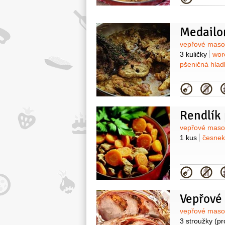
Medailo
Surovin
vepřové mas
3 kuličky
wor
pšeničná hla
Kategor
Rendlík
Surovin
vepřové mas
1 kus
česne
Kategor
Vepřové
Surovin
vepřové mas
3 stroužky
(pr