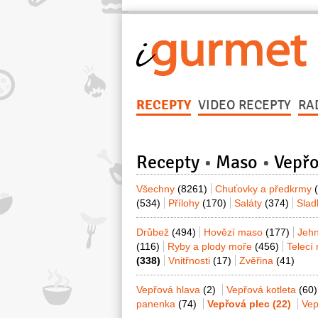
RECEPTY
VIDEO RECEPTY
RA
Recepty
Maso
Vepř
Všechny
(8261)
Chuťovky a předkrmy
(534)
Přílohy
(170)
Saláty
(374)
Sla
Drůbež
(494)
Hovězí maso
(177)
Jeh
(116)
Ryby a plody moře
(456)
Telecí
(338)
Vnitřnosti
(17)
Zvěřina
(41)
Vepřová hlava
(2)
Vepřová kotleta
(60)
panenka
(74)
Vepřová plec
(22)
Vep