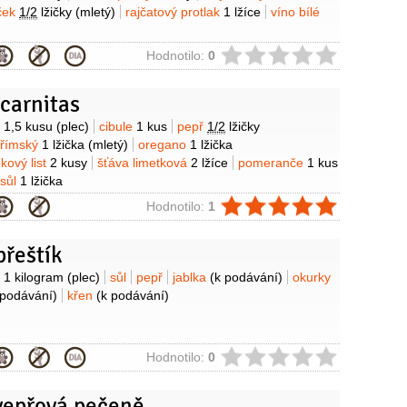
ček
1/2
lžičky
(mletý)
rajčatový protlak
1 lžíce
víno bílé
ie
Hodnotilo:
0
carnitas
y
o
1,5 kusu
(plec)
cibule
1 kus
pepř
1/2
lžičky
 římský
1 lžička
(mletý)
oregano
1 lžička
kový list
2 kusy
šťáva limetková
2 lžíce
pomeranče
1 kus
sůl
1 lžička
ie
Hodnotilo:
1
přeštík
y
o
1 kilogram
(plec)
sůl
pepř
jablka
(k podávání)
okurky
 podávání)
křen
(k podávání)
ie
Hodnotilo:
0
vepřová pečeně