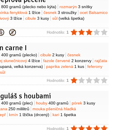
y
o
800 gramů
(plecko nebo kýta)
rozmarýn
3 snítky
ínka fenyklová
1 lžíce
česnek
3 stroužky
ocet Balsamico
livový
3 lžíce
cibule
3 kusy
sůl
(velká špetka)
ie
Hodnotilo:
1
on carne I
y
o
400 gramů
(plecko)
cibule
2 kusy
česnek
ej slunečnicový
4 lžíce
fazole červené
2 konzervy
rajčata
oupaná, velká konzerva)
paprika zelená
1 kus
feferony
sůl
ie
Hodnotilo:
1
 guláš s houbami
y
o
400 gramů
(plec)
houby
400 gramů
pórek
3 kusy
tana
250 mililitrů
mouka pšeničná hladká
epř
kmín
1 lžička
(drcený)
kari
1 špetka
ie
Hodnotilo:
1