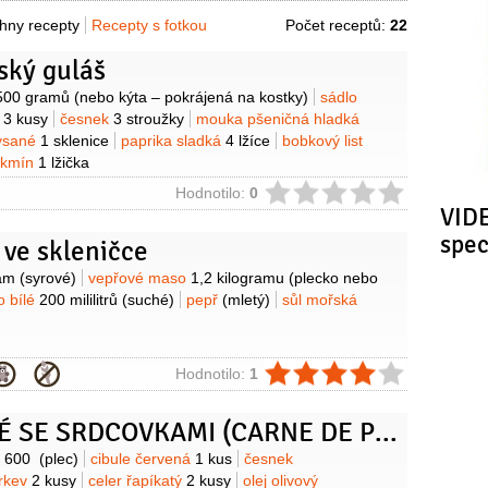
hny recepty
Recepty s fotkou
Počet receptů:
22
ský guláš
y
500 gramů
(nebo kýta – pokrájená na kostky)
sádlo
e
3 kusy
česnek
3 stroužky
mouka pšeničná hladká
kysané
1 sklenice
paprika sladká
4 lžíce
bobkový list
 kmín
1 lžička
ie
Hodnotilo:
0
VIDE
spe
 ve skleničce
y
ram
(syrové)
vepřové maso
1,2 kilogramu
(plecko nebo
o bílé
200 mililitrů
(suché)
pepř
(mletý)
sůl mořská
ie
Hodnotilo:
1
VEPŘOVÉ SE SRDCOVKAMI (CARNE DE PORCO À ALENTEJANA)
y
o
600
(plec)
cibule červená
1 kus
česnek
rkev
2 kusy
celer řapíkatý
2 kusy
olej olivový