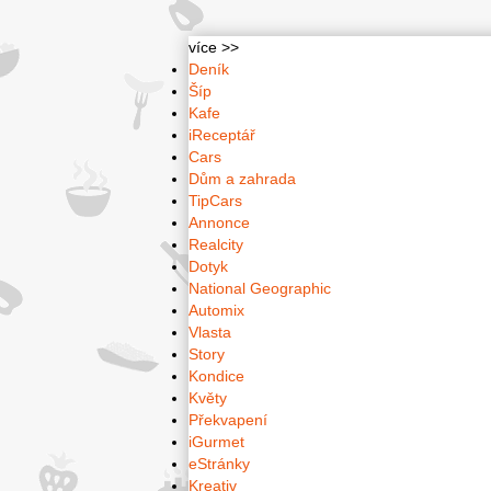
více >>
Deník
Šíp
Kafe
iReceptář
Cars
Dům a zahrada
TipCars
Annonce
Realcity
Dotyk
National Geographic
Automix
Vlasta
Story
Kondice
Květy
Překvapení
iGurmet
eStránky
Kreativ