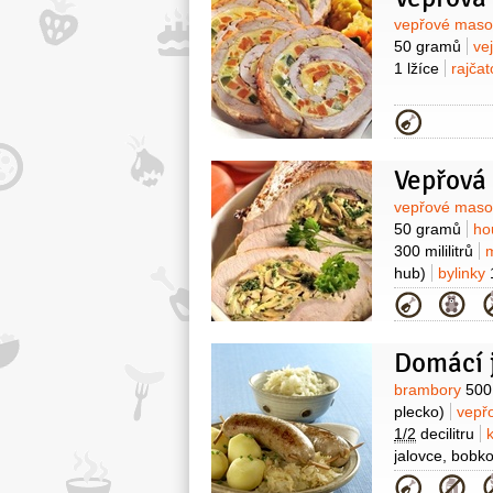
Surovin
vepřové mas
50 gramů
ve
1 lžíce
rajča
Kategor
Surovin
vepřové mas
50 gramů
ho
300 mililitrů
hub)
bylinky
Kategor
Domácí j
Surovin
brambory
500
plecko)
vepřo
1/2
decilitru
jalovce, bobkov
1 lžička
(mletý
Kategor