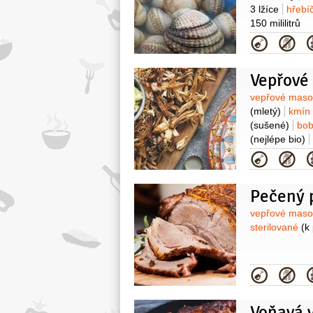
3 lžíce
hřebí
150 mililitrů
Kategor
Vepřové 
Surovin
vepřové mas
(mletý)
kmín
(sušené)
bob
(nejlépe bio)
Kategor
Pečený 
Surovin
vepřové mas
sterilované
(k
Kategor
Voňavá 