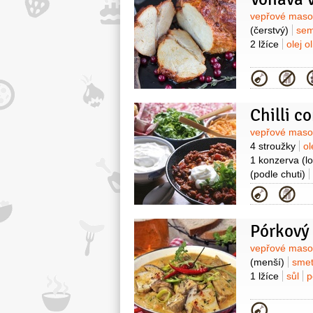
Surovin
vepřové mas
(čerstvý)
sem
2 lžíce
olej o
Kategor
Chilli c
Surovin
vepřové mas
4 stroužky
ol
1 konzerva
(l
(podle chuti)
Kategor
Pórkový
Surovin
vepřové mas
(menší)
sme
1 lžíce
sůl
p
Kategor