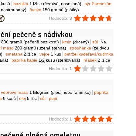
 kusů
bazalka
1 lžíce
(čerstvá, nasekaná)
sýr Parmezán
 nastrouhaný)
šunka
150 gramů
(plátky)
ie
Hodnotilo:
3
oční pečeně s nádivkou
y
o
800 gramů
(pečeně bez kosti)
kmín
(drcený)
sůl
Na
cí maso
200 gramů
(uzená stehna)
strouhanka
(ze dvou
ů)
smetana
2 lžíce
vejce
1 kus
petržel kadeřavá/kudrnka
aná)
paprika kapie
1/2
kusu
(sterilovaná)
hrášek
2 lžíce
pepř černý
(mletý)
muškátový květ
(mletý)
ie
Hodnotilo:
1
y
vepřové maso
1 kilogram
(plec, nebo ramínko)
paprika
ta
8 kusů
olej
5 lžic
sůl
pepř
ie
Hodnotilo:
1
 pečeně plněná omeletou