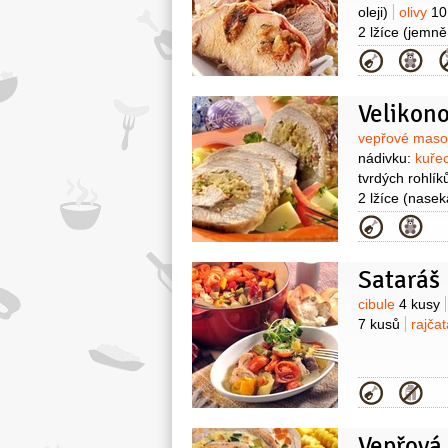
oleji)
olivy
10
2 lžíce
(jemně
Kategor
Velikon
Surovin
vepřové mas
nádivku:
kuře
tvrdých rohlík
2 lžíce
(nasek
(sterilovaný)
Kategor
Sataráš
Surovin
cibule
4 kusy
7 kusů
rajča
Kategor
Vepřová