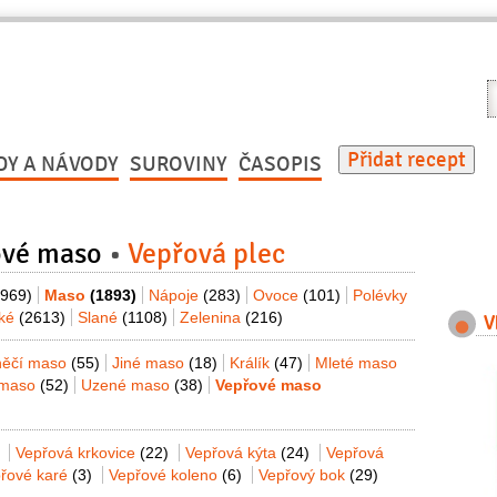
V
r
Přidat recept
DY A NÁVODY
SUROVINY
ČASOPIS
ové maso
Vepřová plec
(969)
Maso
(1893)
Nápoje
(283)
Ovoce
(101)
Polévky
dké
(2613)
Slané
(1108)
Zelenina
(216)
V
něčí maso
(55)
Jiné maso
(18)
Králík
(47)
Mleté maso
 maso
(52)
Uzené maso
(38)
Vepřové maso
Vepřová krkovice
(22)
Vepřová kýta
(24)
Vepřová
řové karé
(3)
Vepřové koleno
(6)
Vepřový bok
(29)