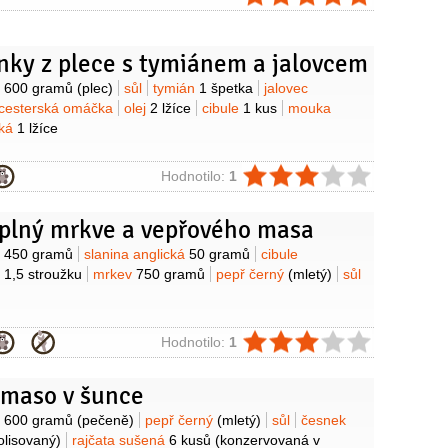
nky z plece s tymiánem a jalovcem
y
o
600 gramů
(plec)
sůl
tymián
1 špetka
jalovec
cesterská omáčka
olej
2 lžíce
cibule
1 kus
mouka
dká
1 lžíce
ie
Hodnotilo:
1
 plný mrkve a vepřového masa
y
o
450 gramů
slanina anglická
50 gramů
cibule
k
1,5 stroužku
mrkev
750 gramů
pepř černý
(mletý)
sůl
ie
Hodnotilo:
1
 maso v šunce
y
o
600 gramů
(pečeně)
pepř černý
(mletý)
sůl
česnek
olisovaný)
rajčata sušená
6 kusů
(konzervovaná v