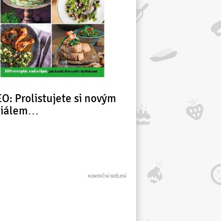
O: Prolistujete si novým
ciálem…