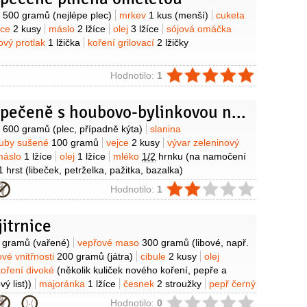
y
o
500 gramů
(nejlépe plec)
mrkev
1 kus
(menší)
cuketa
jce
2 kusy
máslo
2 lžíce
olej
3 lžíce
sójová omáčka
tový protlak
1 lžička
koření grilovací
2 lžičky
ie
Hodnotilo:
1
Vepřová pečeně s houbovo-bylinkovou náplní
y
o
600 gramů
(plec, případně kýta)
slanina
uby sušené
100 gramů
vejce
2 kusy
vývar zeleninový
máslo
1 lžíce
olej
1 lžíce
mléko
1/2
hrnku
(na namočení
1 hrst
(libeček, petrželka, pažitka, bazalka)
ie
Hodnotilo:
1
itrnice
y
 gramů
(vařené)
vepřové maso
300 gramů
(libové, např.
vé vnitřnosti
200 gramů
(játra)
cibule
2 kusy
olej
koření divoké
(několik kuliček nového koření, pepře a
ý list))
majoránka
1 lžíce
česnek
2 stroužky
pepř černý
)
ie
Hodnotilo:
0