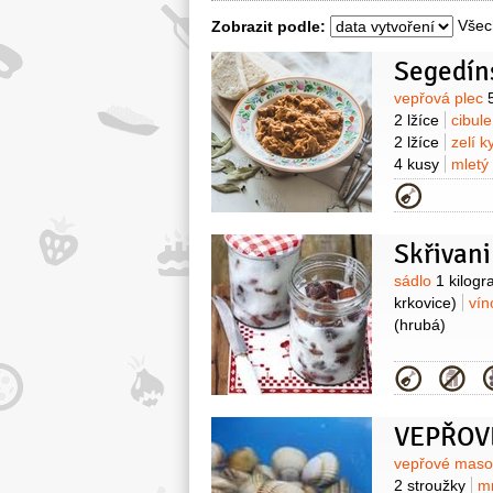
Všec
Zobrazit podle:
Segedín
Surovin
vepřová plec
2 lžíce
cibul
2 lžíce
zelí 
4 kusy
mletý
Kategor
Skřivani
Surovin
sádlo
1 kilog
krkovice)
vín
(hrubá)
Kategor
Surovin
vepřové mas
2 stroužky
m