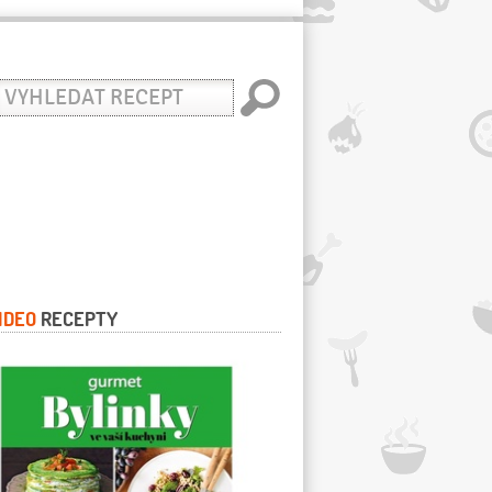
yhledat
ecept
IDEO
RECEPTY