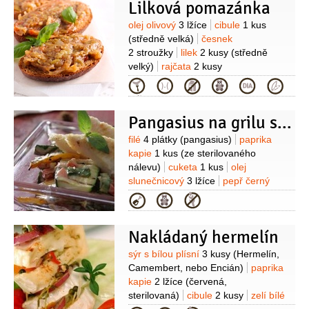
Lilková pomazánka
Suroviny
olej olivový
3 lžíce
cibule
1 kus
(středně velká)
česnek
2 stroužky
lilek
2 kusy
(středně
velký)
rajčata
2 kusy
(oloupaná)
pažitka
petrželka
Kategorie
velkolistá
paprika kapie
1/2
kusu
bageta
(celozrnná k
Pangasius na grilu s pečenou zeleninou
podávání)
Suroviny
filé
4 plátky
(pangasius)
paprika
kapie
1 kus
(ze sterilovaného
nálevu)
cuketa
1 kus
olej
slunečnicový
3 lžíce
pepř černý
(mletý)
sůl
tatarská omáčka
Kategorie
3 lžíce
rajčata
1 kus
bazalka
6 listů
Nakládaný hermelín
Suroviny
sýr s bílou plísní
3 kusy
(Hermelín,
Camembert, nebo Encián)
paprika
kapie
2 lžíce
(červená,
sterilovaná)
cibule
2 kusy
zelí bílé