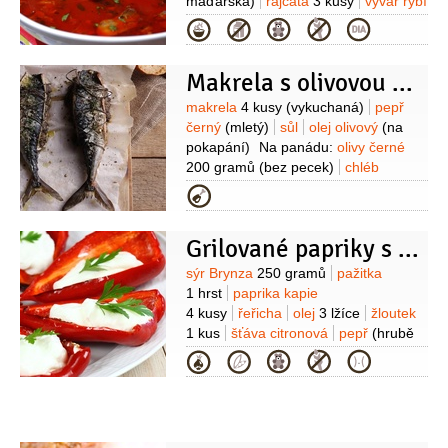
maďarská)
rajčata
3 kusy
vývar rybí
1,5 litru
cibule
2 kusy
Kategorie
(střední)
bobkový list
1 kus
paprika
sladká
1 lžíce
paprika pálivá
(mletá
Makrela s olivovou panádou
podle chuti)
Suroviny
makrela
4 kusy
(vykuchaná)
pepř
černý
(mletý)
sůl
olej olivový
(na
pokapání)
Na panádu:
olivy černé
200 gramů
(bez pecek)
chléb
toastový
4 plátky
olej olivový
Kategorie
1 decilitr
ančovičky
4 kusy
(filátka)
paprika kapie
1/2
kusu
Grilované papriky s brynzou
(grilovaná)
česnek
2 stroužky
kapary
1 lžička
oregano
Suroviny
sýr Brynza
250 gramů
pažitka
4 snítky
bazalka
6 listů
1 hrst
paprika kapie
4 kusy
řeřicha
olej
3 lžíce
žloutek
1 kus
šťáva citronová
pepř
(hrubě
namletý)
sůl
Kategorie