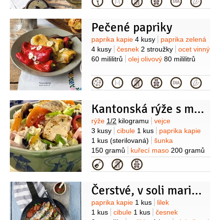
Kategorie
Pečené papriky
Suroviny
paprika kapie
4 kusy
paprika zelená
4 kusy
česnek
2 stroužky
ocet vinný
60 mililitrů
olej olivový
80 mililitrů
Kategorie
Kantonská rýže s masem
Suroviny
rýže
1/2
kilogramu
vejce
3 kusy
cibule
1 kus
paprika kapie
1 kus
(sterilovaná)
šunka
150 gramů
kuřecí maso
200 gramů
(vařené)
houby
100 gramů
pórek
Kategorie
1 kus
sůl
Čerstvé, v soli marinované ančovičky s escalivadou, svěží rajčatovou salsou a opečeným toastem
Suroviny
paprika kapie
1 kus
lilek
1 kus
cibule
1 kus
česnek