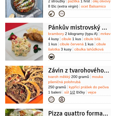
2 stroužky
pažitka
1 hrst
olej olivový
8 lžic
(extra virgin)
ocet Balsamico
2 lžíce
chléb toastový
4 kusy
rajčata
Kategorie
1 kus
Pánkův mistrovský bramborový salát
Suroviny
brambory
2 kilogramy
(typu A)
mrkev
4 kusy
cibule
1 kus
cibule bílá
1 kus
cibule červená
1 kus
cibule
šalotka
3 kusy
cibulka lahůdková
2 kusy
okurka nakládačka
Kategorie
5 kusů
paprika kapie
1 kus
Závin z tvarohového těsta plněný mletým masem
Suroviny
tvaroh měkký
200 gramů
mouka
pšeničná polohrubá
250 gramů
kypřící prášek do pečiva
1 balení
sůl
1/2
lžičky
vejce
1 gram
olej
4 lžíce
mouka
(na vál)
Kategorie
Na náplň:
mleté maso
400 gramů
houska
1 kus
(nebo
Pizza quattro formaggi
žemle)
cibule
2 kusy
slanina