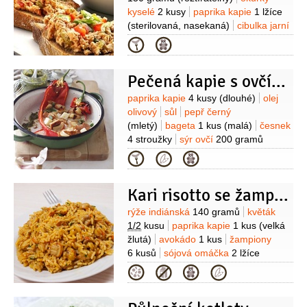
kyselé
2 kusy
paprika kapie
1 lžíce
(sterilovaná, nasekaná)
cibulka jarní
2 kusy
hořčice
1 lžička
kečup
Kategorie
2 lžičky
pepř černý
1 špetka
(mletý)
sůl
1 špetka
Pečená kapie s ovčím sýrem a pestem
Suroviny
paprika kapie
4 kusy
(dlouhé)
olej
olivový
sůl
pepř černý
(mletý)
bageta
1 kus
(malá)
česnek
4 stroužky
sýr ovčí
200 gramů
(polotvrdý)
pesto bazalkové
Kategorie
2 lžičky
semínka slunečnicová
1 lžíce
Kari risotto se žampiony
Suroviny
rýže indiánská
140 gramů
květák
1/2
kusu
paprika kapie
1 kus
(velká
žlutá)
avokádo
1 kus
žampiony
6 kusů
sójová omáčka
2 lžíce
(Shoyu)
koření kari
2 lžičky
ocet
Kategorie
jablečný
2 lžičky
šťáva citronová
(z 1
citronu)