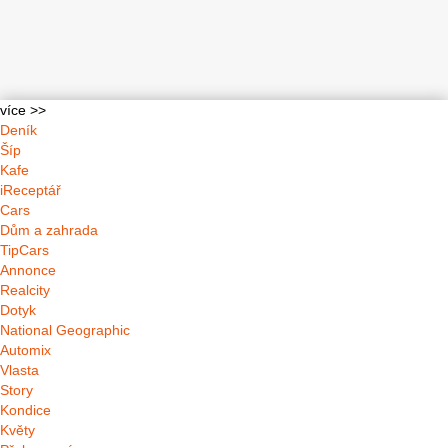
více >>
Deník
Šíp
Kafe
iReceptář
Cars
Dům a zahrada
TipCars
Annonce
Realcity
Dotyk
National Geographic
Automix
Vlasta
Story
Kondice
Květy