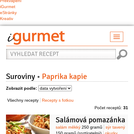
Překvapení
iGurmet
eStránky
Kreativ
Přepno
naviga
Vyhledat
recept
Suroviny
Paprika kapie
Zobrazit podle:
Všechny recepty
Recepty s fotkou
Počet receptů:
31
Salámová pomazánka
Suroviny
salám měkký
250 gramů
sýr tavený
150 gramů
(roztíratelný)
okurky