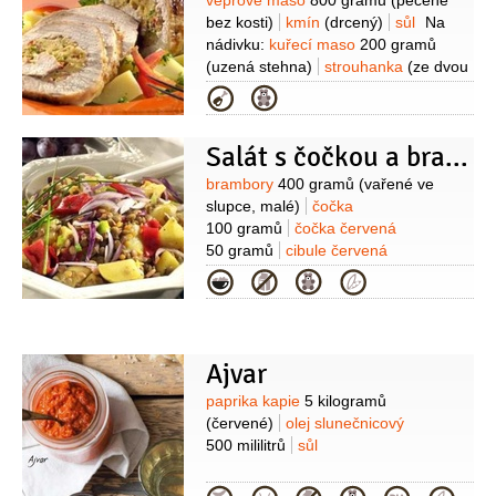
Suroviny
vepřové maso
800 gramů
(pečeně
(rozpuštěná)
bez kosti)
kmín
(drcený)
sůl
Na
nádivku:
kuřecí maso
200 gramů
(uzená stehna)
strouhanka
(ze dvou
tvrdých rohlíků)
smetana
Kategorie
2 lžíce
vejce
1 kus
petržel
kadeřavá/kudrnka
2 lžíce
Salát s čočkou a bramborami
(nasekaná)
paprika kapie
1/2
kusu
(sterilovaná)
hrášek
2 lžíce
Suroviny
brambory
400 gramů
(vařené ve
(sterilovaný)
pepř černý
slupce, malé)
čočka
(mletý)
muškátový květ
(mletý)
100 gramů
čočka červená
50 gramů
cibule červená
1 kus
paprika kapie
1 kus
Kategorie
(naložená)
sůl
4 špetky
pepř
ocet
1 lžíce
( nebo citronová šťáva )
olej
olivový
2 lžíce
Ajvar
Suroviny
paprika kapie
5 kilogramů
(červené)
olej slunečnicový
500 mililitrů
sůl