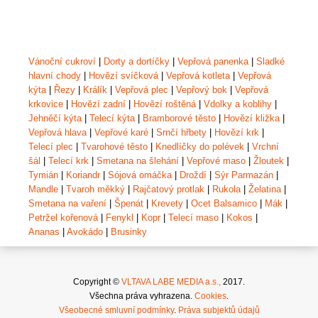
Vánoční cukroví
|
Dorty a dortíčky
|
Vepřová panenka
|
Sladké
hlavní chody
|
Hovězí svíčková
|
Vepřová kotleta
|
Vepřová
kýta
|
Řezy
|
Králík
|
Vepřová plec
|
Vepřový bok
|
Vepřová
krkovice
|
Hovězí zadní
|
Hovězí roštěná
|
Vdolky a koblihy
|
Jehněčí kýta
|
Telecí kýta
|
Bramborové těsto
|
Hovězí kližka
|
Vepřová hlava
|
Vepřové karé
|
Srnčí hřbety
|
Hovězí krk
|
Telecí plec
|
Tvarohové těsto
|
Knedlíčky do polévek
|
Vrchní
šál
|
Telecí krk
|
Smetana na šlehání
|
Vepřové maso
|
Žloutek
|
Tymián
|
Koriandr
|
Sójová omáčka
|
Droždí
|
Sýr Parmazán
|
Mandle
|
Tvaroh měkký
|
Rajčatový protlak
|
Rukola
|
Želatina
|
Smetana na vaření
|
Špenát
|
Krevety
|
Ocet Balsamico
|
Mák
|
Petržel kořenová
|
Fenykl
|
Kopr
|
Telecí maso
|
Kokos
|
Ananas
|
Avokádo
|
Brusinky
Copyright ©
VLTAVA LABE MEDIA a.s.,
2017.
Všechna práva vyhrazena.
Cookies
.
Všeobecné smluvní podmínky
.
Práva subjektů údajů