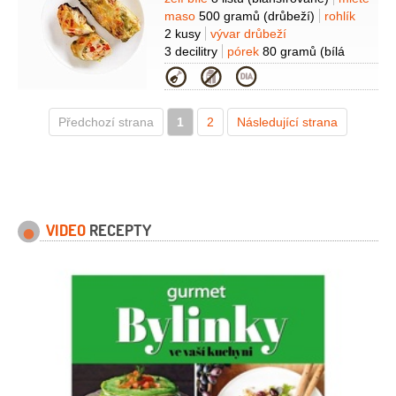
Suroviny
maso
500 gramů
(drůbeží)
rohlík
2 kusy
vývar drůbeží
3 decilitry
pórek
80 gramů
(bílá
část)
vejce
1 kus
paprika kapie
Kategorie
1 kus
(velká červená)
kapary
2 lžíce
olej olivový
1 lžíce
Předchozí strana
1
2
Následující strana
VIDEO
RECEPTY