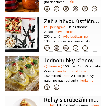
1 špetka
(na dochucení)
sůl
Kategorie
Zelí s hlívou ústřičnou
Suroviny
zelí pekingské
1 kus
(středně
velké)
hlíva ústřičná
200 gramů
rýže krátkozrnná
180 gramů
(syrová, může být i
kulatozrnná)
celer
120 gramů
cibule
Kategorie
1 kus
(velká)
paprika kapie
1 kus
(větší)
sójová omáčka
3 lžíce
olej
Jednohubky křenové s kapií
2 lžíce
rybí omáčka
2 lžíce
Suroviny
sýr krémový
150 gramů
(Lučina, nebo
Žervé)
smetana na šlehání
150 mililitrů
křen
2 lžíce
(čerstvý,
najemno nastrouhaný)
kurkuma
1/2
lžičky
pepř černý
Kategorie
(mletý)
sůl
šťáva citronová
paprika
kapie
(kousek, sterilovaná, na
Rolky s drůbežím masem
ozdobu)
petržel kadeřavá/kudrnka
zelí bílé
8 listů
(blanšírované)
mleté