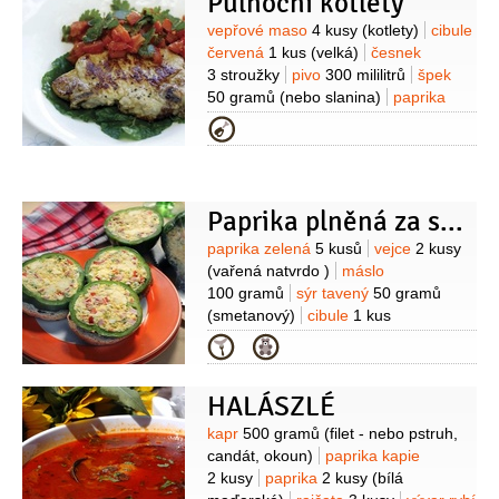
Půlnoční kotlety
Suroviny
vepřové maso
4 kusy
(kotlety)
cibule
červená
1 kus
(velká)
česnek
3 stroužky
pivo
300 mililitrů
špek
50 gramů
(nebo slanina)
paprika
kapie
2 kusy
kečup
kmín
(drcený
Kategorie
)
pepř
Paprika plněná za studena
Suroviny
paprika zelená
5 kusů
vejce
2 kusy
(vařená natvrdo )
máslo
100 gramů
sýr tavený
50 gramů
(smetanový)
cibule
1 kus
(malá)
paprika kapie
1/2
kusu
Kategorie
(sterilovaná)
salám měkký
50 gramů
petržel
HALÁSZLÉ
kadeřavá/kudrnka
pepř černý
(drcený - nemusí být)
Suroviny
kapr
500 gramů
(filet - nebo pstruh,
candát, okoun)
paprika kapie
2 kusy
paprika
2 kusy
(bílá