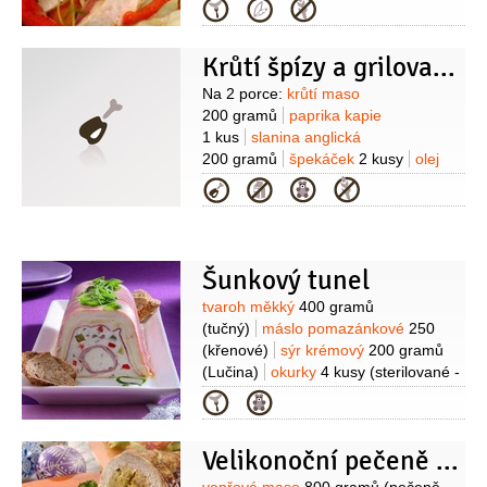
1 hrst
pepř zelený
1 lžíce
Kategorie
(nakládaný)
paprika feferonka
(nakládané, podle chuti)
olej olivový
Krůtí špízy a grilovaný ananas
3 decilitry
chilli pasta
bylinky
Suroviny
Na 2 porce:
krůtí maso
200 gramů
paprika kapie
1 kus
slanina anglická
200 gramů
špekáček
2 kusy
olej
(rostlinný nebo řepkový)
tymián
Kategorie
(několik snítek)
sůl
Dezert:
ananas
1 kus
(menší)
med
skořice
olej
(rostlinný)
Šunkový tunel
Suroviny
tvaroh měkký
400 gramů
(tučný)
máslo pomazánkové
250
(křenové)
sýr krémový
200 gramů
(Lučina)
okurky
4 kusy
(sterilované -
sladkokyselé, menší)
šunka
10 kusů
Kategorie
(obdélníkové pláty)
cibule
1 kus
paprika kapie
1/2
kusu
Velikonoční pečeně s nádivkou
(červená)
sýr polotvrdý
6 plátků
(Eidam, nebo Gouda)
želatina
3 lžíce