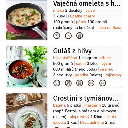
Vaječná omeleta s hlívou ústřičnou
Suroviny
mléko
2 decilitry
vejce
3 kusy
rajčátka cherry
100 gramů
pórek
100 gramů
(nakrájený na kolečka)
hlíva ústřičná
150 gramů
(nakrájená na
Kategorie
plátky)
mouka pšeničná hladká
2 lžíce
olej
2 lžíce
pepř černý
Guláš z hlívy
1 špetka
(čerstvě mletý)
sůl
Suroviny
hlíva ústřičná
1 kilogram
cibule
500 gramů
sádlo
3 lžíce
vývar
600 mililitrů
(nebo voda)
česnek
3 stroužky
paprika
(mletá)
rajčatový
protlak
2 lžíce
majoránka
Kategorie
1 lžíce
kmín
1 lžička
Crostini s tymiánovou riccotou a grilovanými houbami
Suroviny
bageta
6 plátků
margarín
20 gramů
(např. Bertolli s máslem a olivovým
olejem)
olej olivový
1 lžíce
cibule
šalotka
1 kus
hlíva ústřičná
2 hrsti