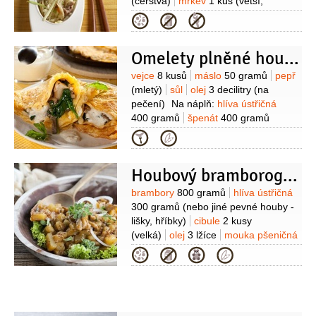
(čerstvá)
mrkev
1 kus
(větší,
oloupaná)
pórek
1 kus
(malý)
vejce
Kategorie
1 kus
sójová omáčka
2 lžíce
olej
2 lžíce
olej sezamový
1 lžíce
Omelety plněné houbami a špenátem
Suroviny
vejce
8 kusů
máslo
50 gramů
pepř
(mletý)
sůl
olej
3 decilitry
(na
pečení)
Na náplň:
hlíva ústřičná
400 gramů
špenát
400 gramů
(čerstvý, listový)
pepř
3 špetky
Kategorie
(mletý)
sůl
3 špetky
Na omáčku:
jogurt bílý
300 gramů
(řecký)
cibule
Houbový bramboroguláš
1 kus
(střední)
olej olivový
4 lžíce
mandle
40 gramů
(nakrájené,
Suroviny
brambory
800 gramů
hlíva ústřičná
bez slupky)
droždí
1 kostka
sůl
300 gramů
(nebo jiné pevné houby -
2 špetky
lišky, hříbky)
cibule
2 kusy
(velká)
olej
3 lžíce
mouka pšeničná
hladká
2 lžíce
paprika sladká
Kategorie
2 lžičky
paprika pálivá
1 špetka
majoránka
kmín
(drcený)