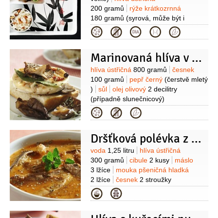
200 gramů
rýže krátkozrnná
180 gramů
(syrová, může být i
kulatozrnná)
celer
120 gramů
cibule
Kategorie
1 kus
(velká)
paprika kapie
1 kus
(větší)
sójová omáčka
3 lžíce
olej
Marinovaná hlíva v česnekovém oleji
2 lžíce
rybí omáčka
2 lžíce
Suroviny
hlíva ústřičná
800 gramů
česnek
100 gramů
pepř černý
(čerstvě mletý
)
sůl
olej olivový
2 decilitry
(případně slunečnicový)
Kategorie
Dršťková polévka z hlívy
Suroviny
voda
1,25 litru
hlíva ústřičná
300 gramů
cibule
2 kusy
máslo
3 lžíce
mouka pšeničná hladká
2 lžíce
česnek
2 stroužky
Kategorie