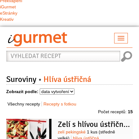
Překvapení
iGurmet
eStránky
Kreativ
Přepno
naviga
Vyhledat
recept
Suroviny
Hlíva ústřičná
Zobrazit podle:
Všechny recepty
Recepty s fotkou
Počet receptů:
15
Zelí s hlívou ústřičnou
Suroviny
zelí pekingské
1 kus
(středně
velké)
hlíva ústřičná