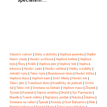
Vánoční cukroví
|
Dorty a dortíčky
|
Vepřová panenka
|
Sladké
hlavní chody
|
Hovězí svíčková
|
Vepřová kotleta
|
Vepřová
kýta
|
Řezy
|
Králík
|
Vepřová plec
|
Vepřový bok
|
Vepřová
krkovice
|
Hovězí zadní
|
Hovězí roštěná
|
Vdolky a koblihy
|
Jehněčí kýta
|
Telecí kýta
|
Bramborové těsto
|
Hovězí kližka
|
Vepřová hlava
|
Vepřové karé
|
Srnčí hřbety
|
Hovězí krk
|
Telecí plec
|
Tvarohové těsto
|
Knedlíčky do polévek
|
Vrchní
šál
|
Telecí krk
|
Smetana na šlehání
|
Vepřové maso
|
Žloutek
|
Tymián
|
Koriandr
|
Sójová omáčka
|
Droždí
|
Sýr Parmazán
|
Mandle
|
Tvaroh měkký
|
Rajčatový protlak
|
Rukola
|
Želatina
|
Smetana na vaření
|
Špenát
|
Krevety
|
Ocet Balsamico
|
Mák
|
Petržel kořenová
|
Fenykl
|
Kopr
|
Telecí maso
|
Kokos
|