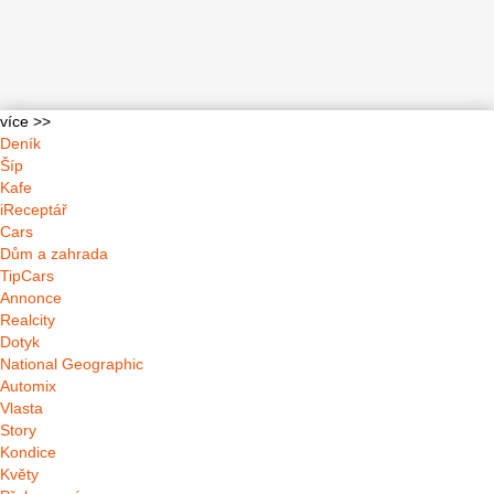
více >>
Deník
Šíp
Kafe
iReceptář
Cars
Dům a zahrada
TipCars
Annonce
Realcity
Dotyk
National Geographic
Automix
Vlasta
Story
Kondice
Květy