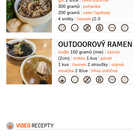
Suroviny
ghí
2 lžíce
hlíva ústřičná
(mražený)
olej olivový
1 lžíce
(extra
300 gramů
pohanka
panenský)
citron
1/2
kusu
Maso:
200 gramů
celer řapíkatý
hovězí maso
500 gramů
(4 x 125g
4 snítky
česnek
(2-3
medailonky ze svíčkové)
hlíva
stroužky)
cibule
1 kus
kmín římský
Kategorie
ústřičná
150 gramů
1 lžička
kurkuma
1 lžička
oregano
1 lžička
OUTDOOROVÝ RAMEN
Suroviny
nudle
150 gramů
(mie)
zázvor
(2cm)
mrkev
1 kus
pórek
1 kus
česnek
2 stroužky
sójová
omáčka
2 lžíce
hlíva ústřičná
10 plátků
(sušená)
vývar
2 lžičky
Kategorie
(sušený)
VIDEO
RECEPTY