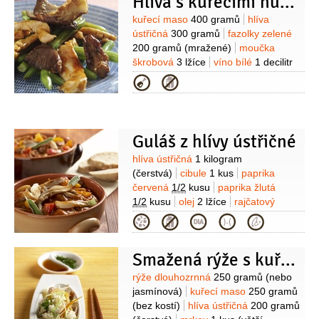
Hlíva s kuřecími nudličkami
Suroviny
kuřecí maso
400 gramů
hlíva
ústřičná
300 gramů
fazolky zelené
200 gramů
(mražené)
moučka
škrobová
3 lžíce
víno bílé
1 decilitr
(dá se nahradit vývarem)
olej
Kategorie
2 lžíce
česnek
2 stroužky
skořice
1 špetka
(mletá)
paprička chilli
červená
(mletá)
Guláš z hlívy ústřičné
Suroviny
hlíva ústřičná
1 kilogram
(čerstvá)
cibule
1 kus
paprika
červená
1/2
kusu
paprika žlutá
1/2
kusu
olej
2 lžíce
rajčatový
protlak
1 lžíce
mouka pšeničná
Kategorie
hladká
1 lžíce
česnek
4 stroužky
paprika
2 lžičky
(mletá)
Smažená rýže s kuřecím masem
Suroviny
rýže dlouhozrnná
250 gramů
(nebo
jasmínová)
kuřecí maso
250 gramů
(bez kostí)
hlíva ústřičná
200 gramů