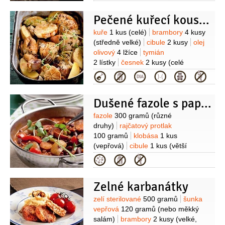
1/2
decilitru
česnek
2 stroužky
Pečené kuřecí kousky na česneku
Suroviny
kuře
1 kus
(celé)
brambory
4 kusy
(středně velké)
cibule
2 kusy
olej
olivový
4 lžíce
tymián
2 lístky
česnek
2 kusy
(celé
hlavičky)
sůl
Kategorie
Dušené fazole s paprikami a klobásou
Suroviny
fazole
300 gramů
(různé
druhy)
rajčatový protlak
100 gramů
klobása
1 kus
(vepřová)
cibule
1 kus
(větší
loupaná)
paprika červená
Kategorie
1 kus
paprika zelená
1 kus
olej
olivový
česnek
4 stroužky
koriandr
Zelné karbanátky
2 lžíce
(jemně krájený)
Suroviny
zelí sterilované
500 gramů
šunka
vepřová
120 gramů
(nebo měkký
salám)
brambory
2 kusy
(velké,