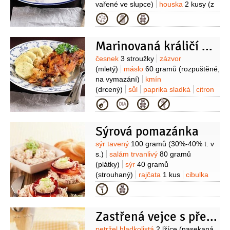
vařené ve slupce)
houska
2 kusy
(z
předešlého dne)
cibule
1 kus
vejce
Kategorie
1 kus
(malé)
vejce
1 kus
(vařené
natvrdo)
vývar zeleninový
Marinovaná králičí stehna na zelí
1 decilitr
česnek
4 stroužky
Suroviny
česnek
3 stroužky
zázvor
(mletý)
máslo
60 gramů
(rozpuštěné,
na vymazání)
kmín
(drcený)
sůl
paprika sladká
citron
1/2
kusu
(šťáva)
cibule
1 kus
Na
Kategorie
pečení:
králičí maso
4 kusy
(stehna)
zelí kysané
Sýrová pomazánka
400 gramů
slanina
100 gramů
Suroviny
sýr tavený
100 gramů
(30%-40% t. v
s.)
salám trvanlivý
80 gramů
(plátky)
sýr
40 gramů
(strouhaný)
rajčata
1 kus
cibulka
jarní
1 kus
česnek
1 stroužek
máslo
Kategorie
1 lžíce
(změklé)
pepř černý
(mletý)
sůl
Zastřená vejce s přelivem
petržel hladkolistá
2 lžíce
(nasekaná