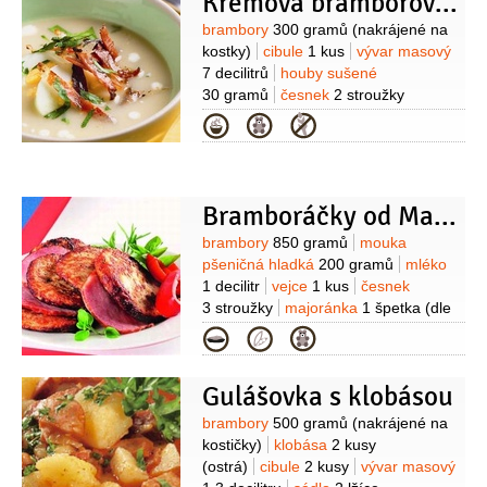
Krémová bramborová polévka
bílé
1,5 decilitru
Suroviny
brambory
300 gramů
(nakrájené na
kostky)
cibule
1 kus
vývar masový
7 decilitrů
houby sušené
30 gramů
česnek
2 stroužky
(plátky)
smetana na šlehání
1 decilitr
Kategorie
(33%)
máslo
40 gramů
slanina
anglická
2 plátky
(nakrájená na
nudličky)
tymián
1 špetka
Bramboráčky od Marie
Suroviny
brambory
850 gramů
mouka
pšeničná hladká
200 gramů
mléko
1 decilitr
vejce
1 kus
česnek
3 stroužky
majoránka
1 špetka
(dle
chuti)
pepř černý
1 špetka
(mletý, dle
Kategorie
chuti)
olej slunečnicový
1 decilitr
(množství je orientační, na smažení)
Gulášovka s klobásou
Suroviny
brambory
500 gramů
(nakrájené na
kostičky)
klobása
2 kusy
(ostrá)
cibule
2 kusy
vývar masový