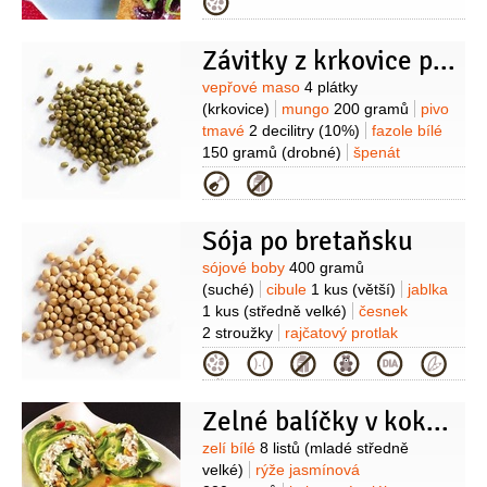
Kategorie
(případně 2 lžičky)
tymián
1 lžička
oregano
1 lžička
pepř černý
Závitky z krkovice plněné fazolemi a mungem
1 špetka
(mletý)
Suroviny
vepřové maso
4 plátky
(krkovice)
mungo
200 gramů
pivo
tmavé
2 decilitry
(10%)
fazole bílé
150 gramů
(drobné)
špenát
150 gramů
(listy)
cibule
2 kusy
Kategorie
(menší)
olej
0,4 decilitru
česnek
2 stroužky
hořčice dijonská
1 lžíce
Sója po bretaňsku
Suroviny
sójové boby
400 gramů
(suché)
cibule
1 kus
(větší)
jablka
1 kus
(středně velké)
česnek
2 stroužky
rajčatový protlak
2 lžíce
olej slunečnicový
Kategorie
2 lžíce
paprika sladká
1 lžička
(mletá)
sůl
Zelné balíčky v kokosové omáčce
Suroviny
zelí bílé
8 listů
(mladé středně
velké)
rýže jasmínová