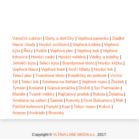
Vánoční cukroví
|
Dorty a dortíčky
|
Vepřová panenka
|
Sladké
hlavní chody
|
Hovězí svíčková
|
Vepřová kotleta
|
Vepřová
kýta
|
Řezy
|
Králík
|
Vepřová plec
|
Vepřový bok
|
Vepřová
krkovice
|
Hovězí zadní
|
Hovězí roštěná
|
Vdolky a koblihy
|
Jehněčí kýta
|
Telecí kýta
|
Bramborové těsto
|
Hovězí kližka
|
Vepřová hlava
|
Vepřové karé
|
Srnčí hřbety
|
Hovězí krk
|
Telecí plec
|
Tvarohové těsto
|
Knedlíčky do polévek
|
Vrchní
šál
|
Telecí krk
|
Smetana na šlehání
|
Vepřové maso
|
Žloutek
|
Tymián
|
Koriandr
|
Sójová omáčka
|
Droždí
|
Sýr Parmazán
|
Mandle
|
Tvaroh měkký
|
Rajčatový protlak
|
Rukola
|
Želatina
|
Smetana na vaření
|
Špenát
|
Krevety
|
Ocet Balsamico
|
Mák
|
Petržel kořenová
|
Fenykl
|
Kopr
|
Telecí maso
|
Kokos
|
Ananas
|
Avokádo
|
Brusinky
Copyright ©
VLTAVA LABE MEDIA a.s.,
2017.