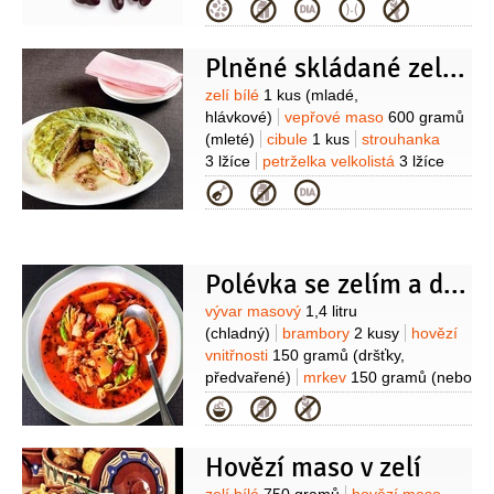
červená
1 kus
paprika žlutá
Kategorie
1 kus
česnek
2 stroužky
olej olivový
2 lžíce
petržel hladkolistá
2 lžíce
Plněné skládané zelí s mletým masem
(plochá, krájená)
Suroviny
zelí bílé
1 kus
(mladé,
hlávkové)
vepřové maso
600 gramů
(mleté)
cibule
1 kus
strouhanka
3 lžíce
petrželka velkolistá
3 lžíce
(najemno nasekaná)
cibulová nať
Kategorie
2 lžíce
hořčice dijonská
2 lžíce
česnek
3 stroužky
máslo
(na
vymazání)
Polévka se zelím a dršťkami
Suroviny
vývar masový
1,4 litru
(chladný)
brambory
2 kusy
hovězí
vnitřnosti
150 gramů
(dršťky,
předvařené)
mrkev
150 gramů
(nebo
jiná kořenová zelenina)
zelí bílé
Kategorie
120 gramů
cibule
1 kus
fazole
červené
3 lžíce
(z konzervy)
rajčátka
Hovězí maso v zelí
cherry
4 kusy
máslo
1 lžíce