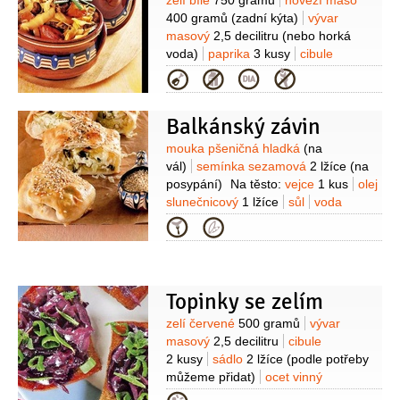
Suroviny
zelí bílé
750 gramů
hovězí maso
400 gramů
(zadní kýta)
vývar
masový
2,5 decilitru
(nebo horká
voda)
paprika
3 kusy
cibule
1 kus
rajčátka cherry
6 kusů
olej
Kategorie
slunečnicový
3 lžíce
česnek
3 stroužky
paprika pálivá
1 špetka
Balkánský závin
(mletá)
Suroviny
mouka pšeničná hladká
(na
vál)
semínka sezamová
2 lžíce
(na
posypání)
Na těsto:
vejce
1 kus
olej
slunečnicový
1 lžíce
sůl
voda
1,25 decilitru
(vlažná)
mouka
Kategorie
pšeničná hladká
250 gramů
Na
náplň:
pepř černý
sýr měkký
250 gramů
(balkánský)
zelí kysané
300 gramů
strouhanka
Topinky se zelím
2 hrsti
cibulka lahůdková
Suroviny
zelí červené
500 gramů
vývar
2 kusy
česnek
2 stroužky
Na
masový
2,5 decilitru
cibule
potření:
vejce
1 kus
olej slunečnicový
2 kusy
sádlo
2 lžíce
(podle potřeby
1 lžíce
můžeme přidat)
ocet vinný
2 lžíce
moučka škrobová
1 lžička