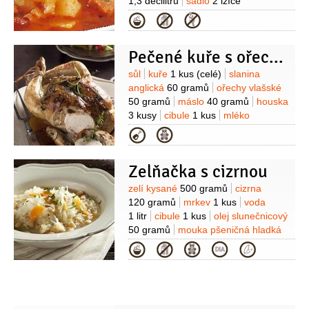
1,3 decilitru
sádlo
2 lžíce
(škvařené)
petržel kadeřavá/kudrnka
Kategorie
2 lžíce
(na jemno
nasekaná)
rajčatový protlak
Pečené kuře s ořechovou nádivkou
1 lžíce
paprika sladká
1 lžíce
(mletá)
pepř černý
1 špetka
(mletý)
Suroviny
sůl
kuře
1 kus
(celé)
slanina
anglická
60 gramů
ořechy vlašské
50 gramů
máslo
40 gramů
houska
3 kusy
cibule
1 kus
mléko
1/2
decilitru
vejce
1 kus
Kategorie
Zelňačka s cizrnou
Suroviny
zelí kysané
500 gramů
cizrna
120 gramů
mrkev
1 kus
voda
1 litr
cibule
1 kus
olej slunečnicový
50 gramů
mouka pšeničná hladká
30 gramů
česnek
2 stroužky
kmín
Kategorie
1 lžička