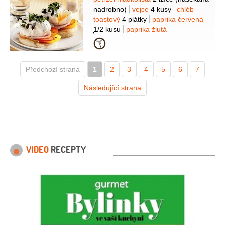
Suroviny
nadrobno)
vejce
4 kusy
chléb
toastový
4 plátky
paprika červená
1/2
kusu
paprika žlutá
1/2
kusu
šunka
2 plátky
ocet
Kategorie
2 lžíce
olivy černé
50 gramů
(bez
pecek)
Na dresink:
smetana
Předchozí strana
1
zakysaná
2
1 decilitr
3
4
česnek
5
6
7
1 stroužek
paprika chilli
1 kus
pepř
Následující strana
černý
(mletý)
sůl
majonéza
1 decilitr
VIDEO
RECEPTY