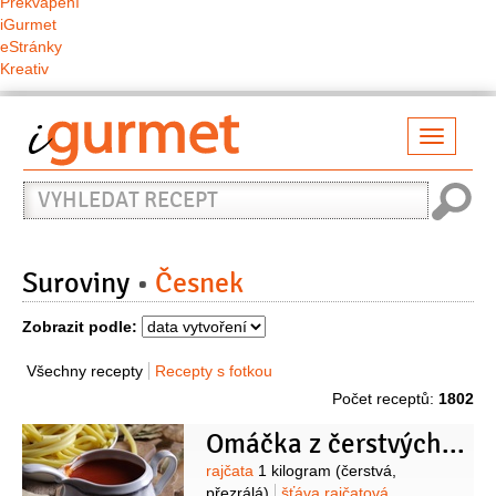
Překvapení
iGurmet
eStránky
Kreativ
Přepno
naviga
Vyhledat
recept
Suroviny
Česnek
Zobrazit podle:
Všechny recepty
Recepty s fotkou
Počet receptů:
1802
Omáčka z čerstvých rajčat
Suroviny
rajčata
1 kilogram
(čerstvá,
přezrálá)
šťáva rajčatová