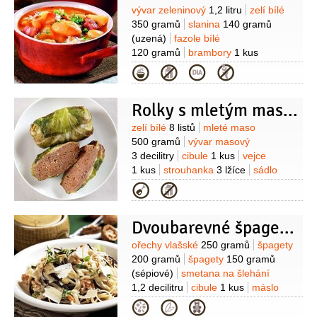
Suroviny
vývar zeleninový
1,2 litru
zelí bílé
350 gramů
slanina
140 gramů
(uzená)
fazole bílé
120 gramů
brambory
1 kus
(nastrouhaná)
cibule
1 kus
sádlo
Kategorie
1/2
lžíce
(škvařené)
česnek
1 stroužek
kmín
Rolky s mletým masem
Suroviny
zelí bílé
8 listů
mleté maso
500 gramů
vývar masový
3 decilitry
cibule
1 kus
vejce
1 kus
strouhanka
3 lžíce
sádlo
2 lžíce
olej
1 lžíce
česnek
Kategorie
2 stroužky
Dvoubarevné špagety s ořechovou omáčkou
Suroviny
ořechy vlašské
250 gramů
špagety
200 gramů
špagety
150 gramů
(sépiové)
smetana na šlehání
1,2 decilitru
cibule
1 kus
máslo
pomazánkové
50 gramů
sýr
Kategorie
Parmezán
50 gramů
olej olivový