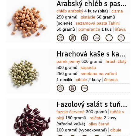
Arabský chléb s pastou z cizrny a pomerančem
Suroviny
chléb arabský
4 kusy
(pita)
cizrna
250 gramů
pistácie
60 gramů
(solené)
sezamová pasta Tahini
50 gramů
pomeranče
1 kus
šťáva
citronová
1 lžíce
česnek
Kategorie
2 stroužky
sůl
Hrachová kaše s kapustou
Suroviny
párek jemný
600 gramů
hrách žlutý
500 gramů
kapusta
250 gramů
smetana na vaření
1 decilitr
cibule
2 kusy
česnek
2 stroužky
olej slunečnicový
mouka
Kategorie
pšeničná hladká
1 lžíce
sůl
Fazolový salát s tuňákem
Suroviny
fazole červené
300 gramů
tuňák v
oleji
180 gramů
rajčata
2 kusy
(středně velké)
olivy černé
100 gramů
(vypeckované)
cibule