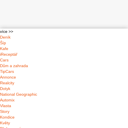
více >>
Deník
Šíp
Kafe
iReceptář
Cars
Dům a zahrada
TipCars
Annonce
Realcity
Dotyk
National Geographic
Automix
Vlasta
Story
Kondice
Květy