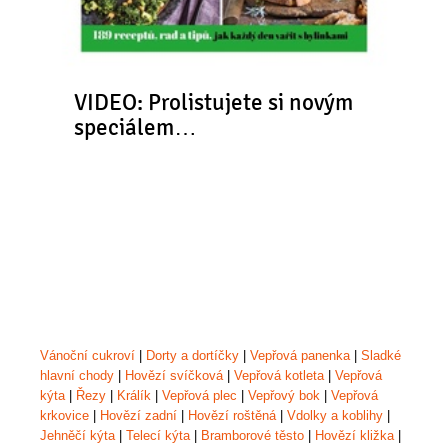
VIDEO: Prolistujete si novým
speciálem…
Vánoční cukroví
|
Dorty a dortíčky
|
Vepřová panenka
|
Sladké
hlavní chody
|
Hovězí svíčková
|
Vepřová kotleta
|
Vepřová
kýta
|
Řezy
|
Králík
|
Vepřová plec
|
Vepřový bok
|
Vepřová
krkovice
|
Hovězí zadní
|
Hovězí roštěná
|
Vdolky a koblihy
|
Jehněčí kýta
|
Telecí kýta
|
Bramborové těsto
|
Hovězí kližka
|