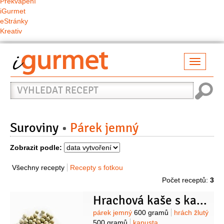
Překvapení
iGurmet
eStránky
Kreativ
Přepno
naviga
Vyhledat
recept
Suroviny
Párek jemný
Zobrazit podle:
Všechny recepty
Recepty s fotkou
Počet receptů:
3
Hrachová kaše s kapustou
Suroviny
párek jemný
600 gramů
hrách žlutý
500 gramů
kapusta