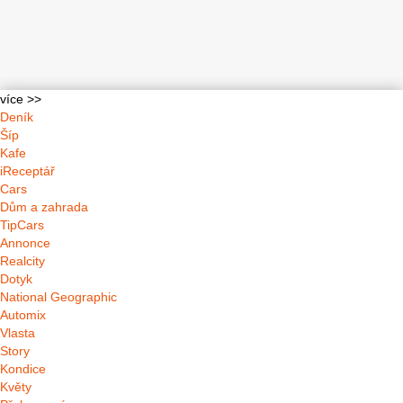
více >>
Deník
Šíp
Kafe
iReceptář
Cars
Dům a zahrada
TipCars
Annonce
Realcity
Dotyk
National Geographic
Automix
Vlasta
Story
Kondice
Květy