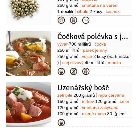
250 gramů
smetana na vaření
1 decilitr
cibule
2 kusy
česnek
2 stroužky
olej slunečnicový
mouka
Kategorie
pšeničná hladká
1 lžíce
sůl
Čočková polévka s jemnými párky
Suroviny
vývar
700 mililitrů
čočka
250 mililitrů
párek jemný
250 gramů
vejce
2 kusy
(na hniličko
)
olej olivový
40 mililitrů
mouka
pšeničná hladká
40 gramů
ocet
Kategorie
vinný
1 lžíce
petržel
kadeřavá/kudrnka
1 lžíce
(pokrájená
Uzenářský bošč
)
česnek
1 stroužek
Suroviny
zelí bílé
200 gramů
řepa červená
150 gramů
mrkev
120 gramů
celer
120 gramů
smetana zakysaná
100 gramů
uzené maso
80
(plec
nebo krkovice)
klobása
60 gramů
Kategorie
(tmavá)
párek jemný
60 gramů
olej
40 mililitrů