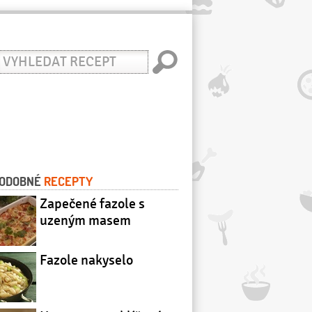
yhledat
ecept
ODOBNÉ
RECEPTY
Zapečené fazole s
uzeným masem
Fazole nakyselo