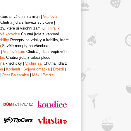
teré si všichni zamilují
|
Vepřová
Chutná jídla z hovězí svíčkové
|
y, které si všichni zamilují
|
Králík
vá krkovice
Chutná jídla z vepřové
oblihy
Recepty na vdolky a koblihy, které
o
Skvělé recepty na všechna
|
Vepřové karé
Chutná jídla z vepřového
lec
Chutná jídla z telecí plece
|
 na knedlíčky
|
Vrchní šál
Chutná jídla z
án
|
Koriandr
|
Sójová omáčka
|
Droždí
|
|
Ocet Balsamico
|
Mák
|
Petržel