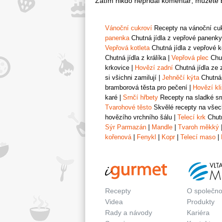
Zatím nikdo nepřidal komentář, můžete b
Vánoční cukroví
Recepty na vánoční cukr
panenka
Chutná jídla z vepřové panenky
Vepřová kotleta
Chutná jídla z vepřové k
Chutná jídla z králíka
|
Vepřová plec
Chut
krkovice
|
Hovězí zadní
Chutná jídla ze 
si všichni zamilují
|
Jehněčí kýta
Chutná 
bramborová těsta pro pečení
|
Hovězí kl
karé
|
Srnčí hřbety
Recepty na sladké srn
Tvarohové těsto
Skvělé recepty na všech
hovězího vrchního šálu
|
Telecí krk
Chutn
Sýr Parmazán
|
Mandle
|
Tvaroh měkký
kořenová
|
Fenykl
|
Kopr
|
Telecí maso
|
Recepty
O společno
Videa
Produkty
Rady a návody
Kariéra