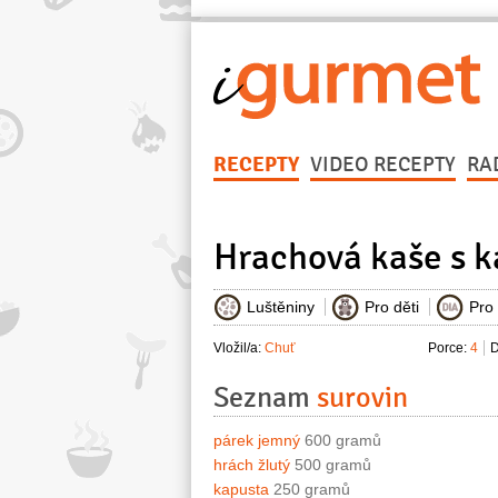
RECEPTY
VIDEO RECEPTY
RA
Hrachová kaše s 
Luštěniny
Pro děti
Pro 
Vložil/a:
Chuť
Porce:
4
D
Seznam
surovin
párek jemný
600 gramů
hrách žlutý
500 gramů
kapusta
250 gramů