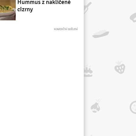
Hummus z naklíčené
cIzrny