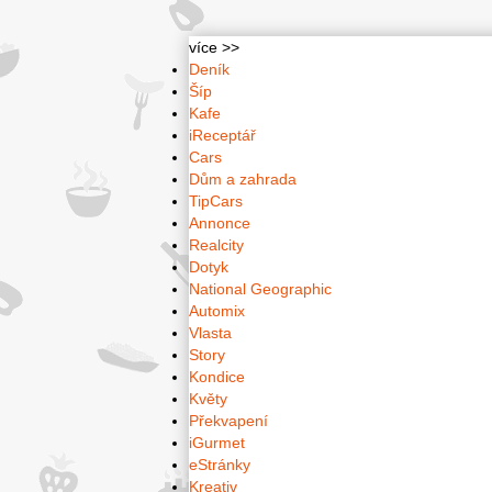
více >>
Deník
Šíp
Kafe
iReceptář
Cars
Dům a zahrada
TipCars
Annonce
Realcity
Dotyk
National Geographic
Automix
Vlasta
Story
Kondice
Květy
Překvapení
iGurmet
eStránky
Kreativ