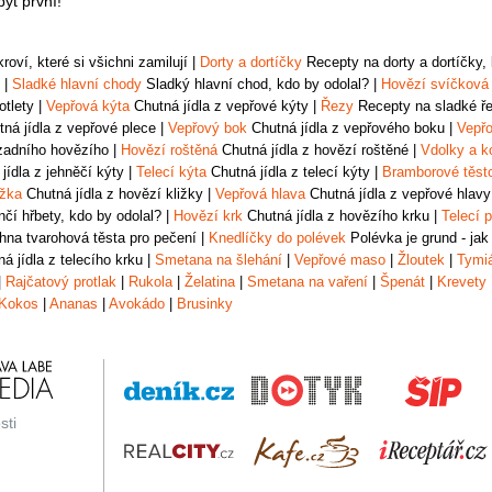
ýt první!
oví, které si všichni zamilují
|
Dorty a dortíčky
Recepty na dorty a dortíčky, k
|
Sladké hlavní chody
Sladký hlavní chod, kdo by odolal?
|
Hovězí svíčková
otlety
|
Vepřová kýta
Chutná jídla z vepřové kýty
|
Řezy
Recepty na sladké řez
ná jídla z vepřové plece
|
Vepřový bok
Chutná jídla z vepřového boku
|
Vepřo
zadního hovězího
|
Hovězí roštěná
Chutná jídla z hovězí roštěné
|
Vdolky a k
jídla z jehněčí kýty
|
Telecí kýta
Chutná jídla z telecí kýty
|
Bramborové těst
ižka
Chutná jídla z hovězí kližky
|
Vepřová hlava
Chutná jídla z vepřové hlavy
čí hřbety, kdo by odolal?
|
Hovězí krk
Chutná jídla z hovězího krku
|
Telecí p
na tvarohová těsta pro pečení
|
Knedlíčky do polévek
Polévka je grund - jak
á jídla z telecího krku
|
Smetana na šlehání
|
Vepřové maso
|
Žloutek
|
Tymi
|
Rajčatový protlak
|
Rukola
|
Želatina
|
Smetana na vaření
|
Špenát
|
Krevety
Kokos
|
Ananas
|
Avokádo
|
Brusinky
sti