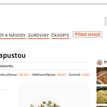
V
r
Přidat recept
DY A NÁVODY
SUROVINY
ČASOPIS
kapustou
P
diabetiky
oba přípravy:
780 min.
Obtížnost přípravy:
Střední
Kuchyně:
česká