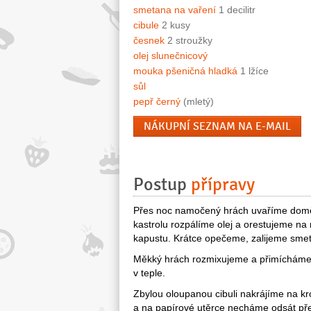
smetana na vaření
1 decilitr
cibule
2 kusy
česnek
2 stroužky
olej slunečnicový
mouka pšeničná hladká
1 lžíce
sůl
pepř černý
(mletý)
NÁKUPNÍ SEZNAM NA E-MAIL
Postup
přípravy
Přes noc namočený hrách uvaříme doměk
kastrolu rozpálíme olej a orestujeme na 
kapustu. Krátce opečeme, zalijeme sme
Měkký hrách rozmixujeme a přimícháme 
v teple.
Zbylou oloupanou cibuli nakrájíme na k
a na papírové utěrce necháme odsát pře