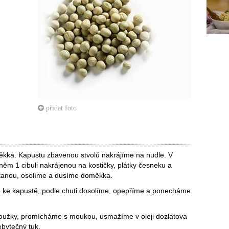
přidat foto
ka. Kapustu zbavenou stvolů nakrájíme na nudle. V
něm 1 cibuli nakrájenou na kostičky, plátky česneku a
tanou, osolíme a dusíme doměkka.
ke kapustě, podle chuti dosolíme, opepříme a ponecháme
roužky, promícháme s moukou, usmažíme v oleji dozlatova
bytečný tuk.