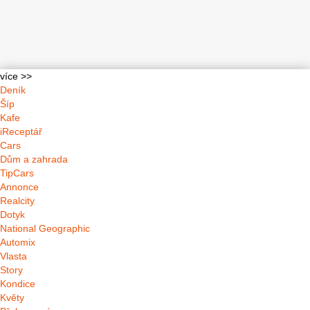
více >>
Deník
Šíp
Kafe
iReceptář
Cars
Dům a zahrada
TipCars
Annonce
Realcity
Dotyk
National Geographic
Automix
Vlasta
Story
Kondice
Květy