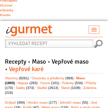
Překvapení
iGurmet
eStránky
Kreativ
Přepno
naviga
Vyhledat
recept
Recepty
Maso
Vepřové maso
Vepřové karé
Všechny
(8261)
Chuťovky a předkrmy
(969)
Maso
(1893)
Nápoje
(283)
Ovoce
(101)
Polévky
(534)
Přílohy
(170)
Saláty
(374)
Sladké
(2613)
Slané
(1108)
Zelenina
(216)
Drůbež
(494)
Hovězí maso
(177)
Jehněčí maso
(55)
Jiné
maso
(18)
Králík
(47)
Mleté maso
(116)
Ryby a plody moře