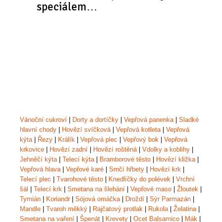
speciálem…
Vánoční cukroví
|
Dorty a dortíčky
|
Vepřová panenka
|
Sladké
hlavní chody
|
Hovězí svíčková
|
Vepřová kotleta
|
Vepřová
kýta
|
Řezy
|
Králík
|
Vepřová plec
|
Vepřový bok
|
Vepřová
krkovice
|
Hovězí zadní
|
Hovězí roštěná
|
Vdolky a koblihy
|
Jehněčí kýta
|
Telecí kýta
|
Bramborové těsto
|
Hovězí kližka
|
Vepřová hlava
|
Vepřové karé
|
Srnčí hřbety
|
Hovězí krk
|
Telecí plec
|
Tvarohové těsto
|
Knedlíčky do polévek
|
Vrchní
šál
|
Telecí krk
|
Smetana na šlehání
|
Vepřové maso
|
Žloutek
|
Tymián
|
Koriandr
|
Sójová omáčka
|
Droždí
|
Sýr Parmazán
|
Mandle
|
Tvaroh měkký
|
Rajčatový protlak
|
Rukola
|
Želatina
|
Smetana na vaření
|
Špenát
|
Krevety
|
Ocet Balsamico
|
Mák
|