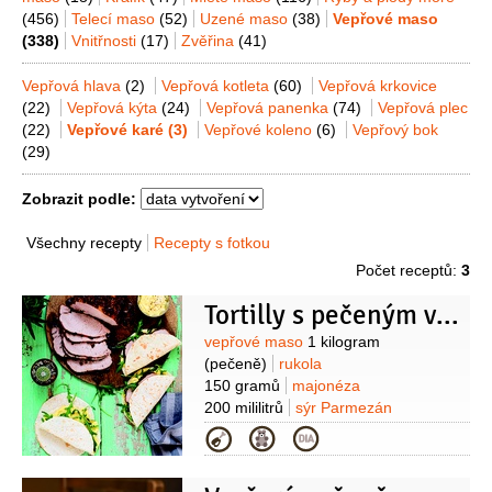
(456)
Telecí maso
(52)
Uzené maso
(38)
Vepřové maso
(338)
Vnitřnosti
(17)
Zvěřina
(41)
Vepřová hlava
(2)
Vepřová kotleta
(60)
Vepřová krkovice
(22)
Vepřová kýta
(24)
Vepřová panenka
(74)
Vepřová plec
(22)
Vepřové karé
(3)
Vepřové koleno
(6)
Vepřový bok
(29)
Zobrazit podle:
Všechny recepty
Recepty s fotkou
Počet receptů:
3
Tortilly s pečeným vepřovým masem
Suroviny
vepřové maso
1 kilogram
(pečeně)
rukola
150 gramů
majonéza
200 mililitrů
sýr Parmezán
50 gramů
pepř
1 lžíce
(+ 1
Kategorie
lžička)
máslo
3 lžíce
česnek
4 stroužky
citron
1 kus
ocet