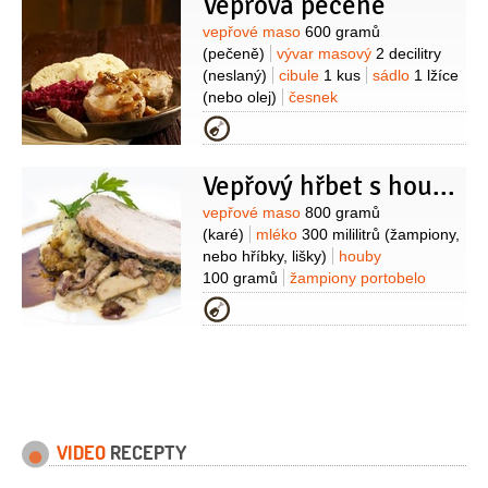
Vepřová pečeně
jablečný
1 lžíce
Suroviny
vepřové maso
600 gramů
(pečeně)
vývar masový
2 decilitry
(neslaný)
cibule
1 kus
sádlo
1 lžíce
(nebo olej)
česnek
2 stroužky
mouka pšeničná hladká
Kategorie
1 lžička
kmín
1 lžička
sůl
knedlík
houskový
4 porce
(kynutý)
Na zelí:
Vepřový hřbet s houbovým ragú
zelí sterilované
1 sklenice
(červené)
cibule
1 kus
(menší)
víno
Suroviny
vepřové maso
800 gramů
červené
1 decilitr
sádlo
2 lžíce
(karé)
mléko
300 mililitrů
(žampiony,
(kachní nebo husí)
cukr
nebo hříbky, lišky)
houby
1 lžíce
mouka pšeničná polohrubá
100 gramů
žampiony portobelo
1 lžíce
ocet
(podle chuti)
sůl
100 gramů
cibule
Kategorie
50 gramů
smetana zakysaná
200 gramů
smetana na šlehání
100 mililitrů
brambory
1 kilogram
mléko
1 sklenice
VIDEO
RECEPTY