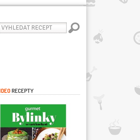
yhledat
ecept
IDEO
RECEPTY