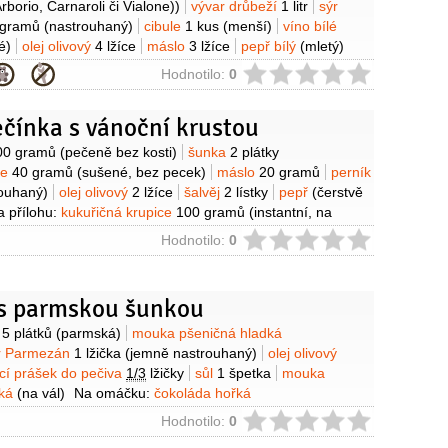
Arborio, Carnaroli či Vialone))
vývar drůbeží
1 litr
sýr
 gramů
(nastrouhaný)
cibule
1 kus
(menší)
víno bílé
é)
olej olivový
4 lžíce
máslo
3 lžíce
pepř bílý
(mletý)
ie
Hodnotilo:
0
ečínka s vánoční krustou
y
00 gramů
(pečeně bez kosti)
šunka
2 plátky
le
40 gramů
(sušené, bez pecek)
máslo
20 gramů
perník
rouhaný)
olej olivový
2 lžíce
šalvěj
2 lístky
pepř
(čerstvě
 přílohu:
kukuřičná krupice
100 gramů
(instantní, na
ty)
sýr Parmezán
40 gramů
(strouhaný)
fazolky zelené
ie
Hodnotilo:
0
ůl
Na omáčku:
dýně
200 gramů
(dužnina bez
r
2 decilitry
smetana
1,5 decilitru
cibule
1 kus
o
25 gramů
muškátový květ
sůl
 s parmskou šunkou
y
á
5 plátků
(parmská)
mouka pšeničná hladká
r Parmezán
1 lžička
(jemně nastrouhaný)
olej olivový
ící prášek do pečiva
1/3
lžičky
sůl
1 špetka
mouka
dká
(na vál)
Na omáčku:
čokoláda hořká
koláda mléčná
20 gramů
víno červené
0,8 decilitru
ocet
ie
Hodnotilo:
0
žíce
med
1 lžička