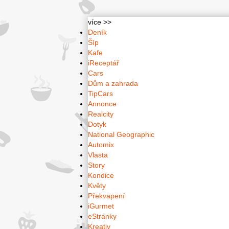
více >>
Deník
Šíp
Kafe
iReceptář
Cars
Dům a zahrada
TipCars
Annonce
Realcity
Dotyk
National Geographic
Automix
Vlasta
Story
Kondice
Květy
Překvapení
iGurmet
eStránky
Kreativ