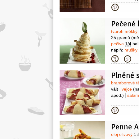
Kategor
Pečené 
Surovin
tvaroh měkký
25 gramů
(mě
pečiva
1/4
bal
náplň:
hrušky
20 gramů
ka
Kategor
100 gramů
v
Plněné s
Surovin
bramborové t
vál)
vejce
(na
apod.)
salám
Kategor
Penne Al
Surovin
olej olivový
1 