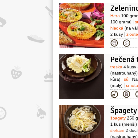
Zelenino
Surovin
Hera
100 gra
100 gramů
s
hladká
(na vál
2 kusy
žlout
Kategor
Surovin
treska
4 kusy
(nastrouhaný)
kůra)
sůl
Na
(malý)
smeta
1 špetka
pep
Kategor
Špagety
Surovin
špagety
250 
1 kus
(menší)
šlehání
2 decil
(nastrouhaný)