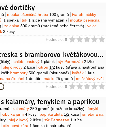
vé dortíčky
y
mů
mouka pšeničná hrubá
100 gramů
tvaroh měkký
ůl
1 špetka
tuk
1 lžíce
(na vymazání)
mouka pšeničná
)
zelenina
300 gramů
(mražená nebo čerstvá)
vejce
ek
2 kusy
ie
Hodnotilo:
0
Pečená treska s bramborovo-květákovou kaší
y
(filety)
chléb toastový
1 plátek
sýr Parmezán
2 lžíce
olej olivový
2 lžíce
citron
1/2
kusu
(šťáva a nastrouhaná
 kaši:
brambory
500 gramů
(oloupané)
květák
1 kus
na na šlehání
1 decilitr
máslo
25 gramů
muškátový květ
ř
(čerstvě mletý)
sůl
ie
Hodnotilo:
0
 s kalamáry, fenyklem a paprikou
y
gramů
kalamáry
250 gramů
(mražené kroužky)
fenykl
cibulka jarní
4 kusy
paprika žlutá
1/2
kusu
smetana na
itry
olej olivový
2 lžíce
sýr Parmezán
1 lžíce
citronová kůra
1 špetka
(nastrouhaná)