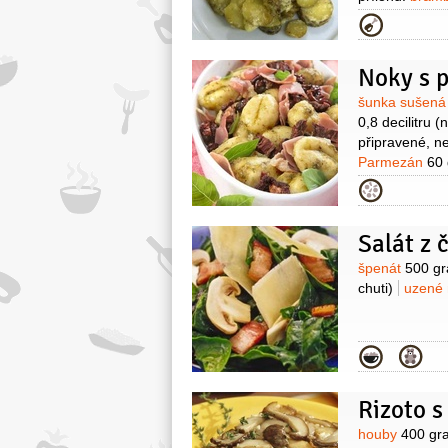
velkolistá
sý
Kategor
Noky s 
Surovin
šunka sušen
0,8 decilitru
(
připravené, n
Parmezán
60
1 stroužek
s
Kategor
(mletý)
Salát z 
Surovin
špenát
500 g
chuti)
uzené
Kategor
Rizoto 
Surovin
houby
400 gr