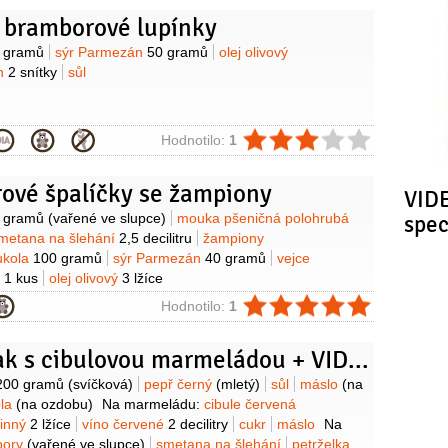
 bramborové lupínky
y
 gramů
sýr Parmezán
50 gramů
olej olivový
án
2 snítky
sůl
ie
Hodnotilo:
1
ové špalíčky se žampiony
VIDE
y
 gramů
(vařené ve slupce)
mouka pšeničná polohrubá
spe
metana na šlehání
2,5 decilitru
žampiony
ukola
100 gramů
sýr Parmezán
40 gramů
vejce
k
1 kus
olej olivový
3 lžíce
ie
Hodnotilo:
1
Beefsteak s cibulovou marmeládou + VIDEO
y
200 gramů
(svíčková)
pepř černý
(mletý)
sůl
máslo
(na
ola
(na ozdobu)
Na marmeládu:
cibule červená
vinný
2 lžíce
víno červené
2 decilitry
cukr
máslo
Na
bory
(vařené ve slupce)
smetana na šlehání
petrželka