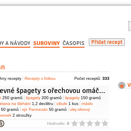
V
r
Přidat recept
DY A NÁVODY
SUROVINY
ČASOPIS
án
hny recepty
Recepty s fotkou
Počet receptů:
333
V
Dvoubarevné špagety s ořechovou omáčkou
y
ké
250 gramů
špagety
200 gramů
špagety
150 gramů
etana na šlehání
1,2 decilitru
cibule
1 kus
máslo
é
50 gramů
sýr Parmezán
50 gramů
olej olivový
česnek
2 stroužky
ie
Hodnotilo:
0