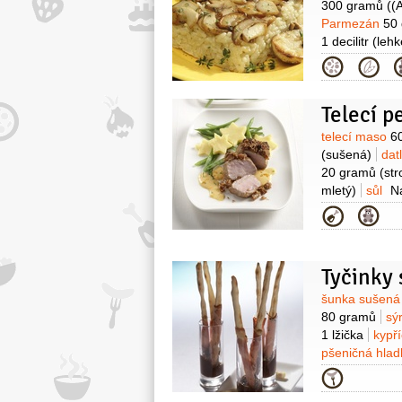
300 gramů
((
Parmezán
50
1 decilitr
(lehk
Kategor
Telecí p
Surovin
telecí maso
6
(sušená)
dat
20 gramů
(st
mletý)
sůl
Na
přípravu polen
Kategor
500 gramů
s
pecek)
výva
(malá)
másl
Tyčinky
Surovin
šunka sušen
80 gramů
sý
1 lžička
kypř
pšeničná hla
60 gramů
čo
Kategor
Balsamico
1 l