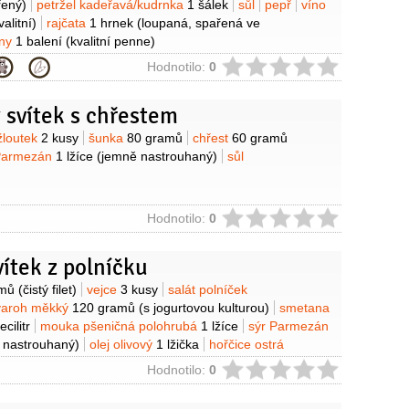
řený)
petržel kadeřavá/kudrnka
1 šálek
sůl
pepř
víno
valitní)
rajčata
1 hrnek
(loupaná, spařená ve
iny
1 balení
(kvalitní penne)
ie
Hodnotilo:
0
 svítek s chřestem
y
žloutek
2 kusy
šunka
80 gramů
chřest
60 gramů
Parmezán
1 lžíce
(jemně nastrouhaný)
sůl
ie
Hodnotilo:
0
vítek z polníčku
y
amů
(čistý filet)
vejce
3 kusy
salát polníček
varoh měkký
120 gramů
(s jogurtovou kulturou)
smetana
ecilitr
mouka pšeničná polohrubá
1 lžíce
sýr Parmezán
 nastrouhaný)
olej olivový
1 lžička
hořčice ostrá
ie
Hodnotilo:
0