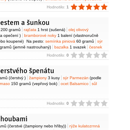
r Parmezán
česnek
ie
Hodnotilo:
1
pestem a šunkou
y
á
200 gramů
rajčata
1 hrst
(sušená)
olej olivový
na opečení )
bramborové noky
1 balení
(vlastnoručně
ebo koupené)
Na pesto:
semínka piniová
60 gramů
sýr
 gramů
(jemně nastrouhaný)
bazalka
1 svazek
česnek
ůl
1 špetka
(orientační množství)
pepř černý
1 špetka
ie
Hodnotilo:
0
čerstvého špenátu
y
ramů
(čerstvý )
žampiony
3 kusy
sýr Parmezán
(podle
 maso
150 gramů
(vepřový bok)
ocet Balsamico
sůl
ie
Hodnotilo:
0
s houbami
y
amů
(čerstvé (žampiony nebo hřiby))
rýže kulatozrnná