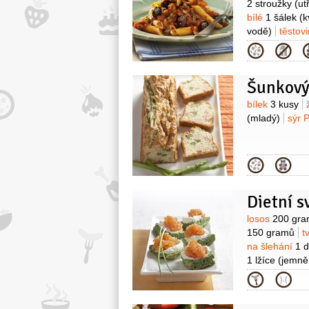
2 stroužky
(ut
bílé
1 šálek
(k
vodě)
těstov
Kategor
Šunkový
Surovin
bílek
3 kusy
(mladý)
sýr 
Kategor
Dietní s
Surovin
losos
200 gr
150 gramů
t
na šlehání
1 d
1 lžíce
(jemně
1/2
lžičky
Kategor