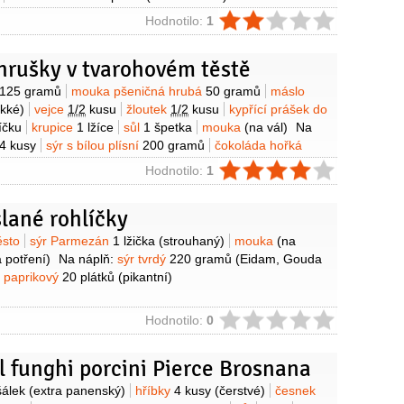
ie
Hodnotilo:
1
hrušky v tvarohovém těstě
y
125 gramů
mouka pšeničná hrubá
50 gramů
máslo
kké)
vejce
1/2
kusu
žloutek
1/2
kusu
kypřící prášek do
íčku
krupice
1 lžíce
sůl
1 špetka
mouka
(na vál)
Na
4 kusy
sýr s bílou plísní
200 gramů
čokoláda hořká
ri pasta
1 lžička
(červená)
Na omáčku:
kompot brusinkový
ie
Hodnotilo:
1
íno červené
1 decilitr
cukr
1 lžíce
med
1 lžíce
lané rohlíčky
y
ěsto
sýr Parmezán
1 lžička
(strouhaný)
mouka
(na
 potření)
Na náplň:
sýr tvrdý
220 gramů
(Eidam, Gouda
 paprikový
20 plátků
(pikantní)
ie
Hodnotilo:
0
 funghi porcini Pierce Brosnana
y
šálek
(extra panenský)
hříbky
4 kusy
(čerstvé)
česnek