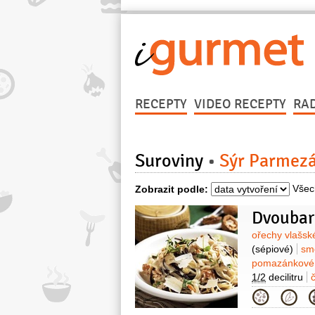
RECEPTY
VIDEO RECEPTY
RA
Suroviny
Sýr Parmez
Všec
Zobrazit podle:
Surovin
ořechy vlašs
(sépiové)
sm
pomazánkov
1/2
decilitru
Kategor