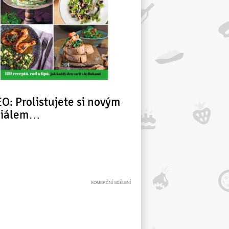
O: Prolistujete si novým
ciálem…