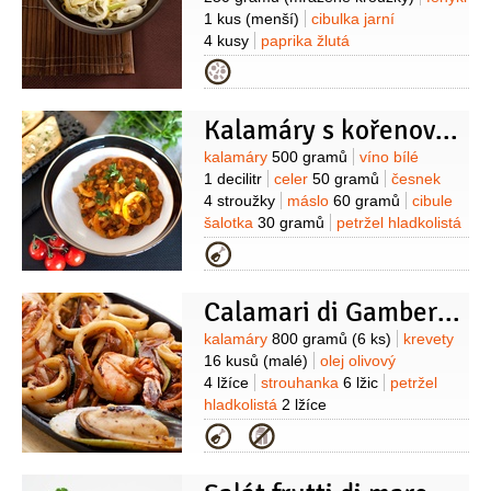
1 kus
(menší)
cibulka jarní
4 kusy
paprika žlutá
1/2
kusu
smetana na šlehání
Kategorie
2 decilitry
olej olivový
2 lžíce
sýr
Parmezán
1 lžíce
Kalamáry s kořenovou zeleninou a česnekovou francouzskou bagetou
(nastrouhaný)
citronová kůra
1 špetka
(nastrouhaná)
Suroviny
kalamáry
500 gramů
víno bílé
1 decilitr
celer
50 gramů
česnek
4 stroužky
máslo
60 gramů
cibule
šalotka
30 gramů
petržel hladkolistá
20 gramů
tymián
5 gramů
rajčatové
Kategorie
pyré
100 gramů
Calamari di Gamberi - Kalamáry plněné krevetami
Suroviny
kalamáry
800 gramů
(6 ks)
krevety
16 kusů
(malé)
olej olivový
4 lžíce
strouhanka
6 lžic
petržel
hladkolistá
2 lžíce
(nasekaná)
česnek
1 stroužek
vejce
Kategorie
2 kusy
šťáva limetková
(z 1
limetky)
víno bílé
100 mililitrů