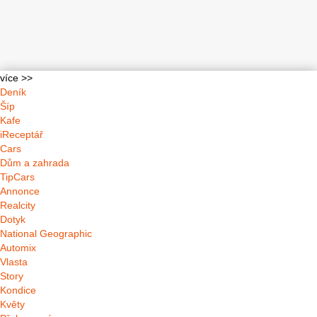
více >>
Deník
Šíp
Kafe
iReceptář
Cars
Dům a zahrada
TipCars
Annonce
Realcity
Dotyk
National Geographic
Automix
Vlasta
Story
Kondice
Květy