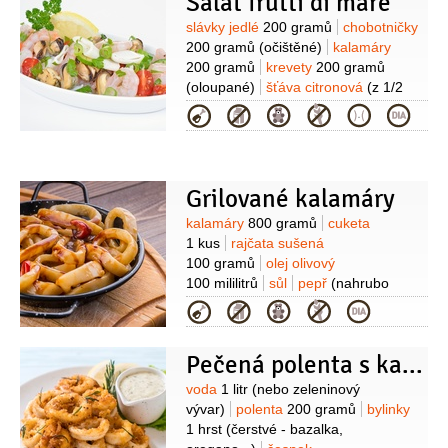
Salát frutti di mare
(suché)
Suroviny
slávky jedlé
200 gramů
chobotničky
200 gramů
(očištěné)
kalamáry
200 gramů
krevety
200 gramů
(oloupané)
šťáva citronová
(z 1/2
citronu)
bazalka
1 svazek
petržel
Kategorie
hladkolistá
1 svazek
česnek
1 stroužek
olej olivový
1/2
sklenice
Grilované kalamáry
Suroviny
kalamáry
800 gramů
cuketa
1 kus
rajčata sušená
100 gramů
olej olivový
100 mililitrů
sůl
pepř
(nahrubo
mletý)
Kategorie
Pečená polenta s kalamáry, chřestem a cuketou
Suroviny
voda
1 litr
(nebo zeleninový
vývar)
polenta
200 gramů
bylinky
1 hrst
(čerstvé - bazalka,