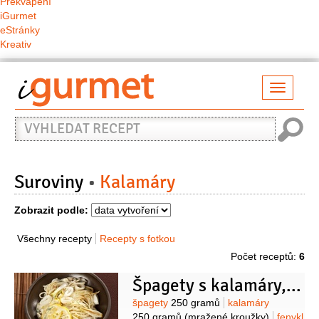
Překvapení
iGurmet
eStránky
Kreativ
Přepno
naviga
Vyhledat
recept
Suroviny
Kalamáry
Zobrazit podle:
Všechny recepty
Recepty s fotkou
Počet receptů:
6
Špagety s kalamáry, fenyklem a paprikou
Suroviny
špagety
250 gramů
kalamáry
250 gramů
(mražené kroužky)
fenykl