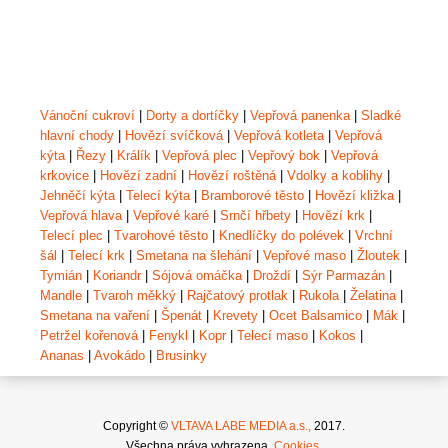
Vánoční cukroví
|
Dorty a dortíčky
|
Vepřová panenka
|
Sladké
hlavní chody
|
Hovězí svíčková
|
Vepřová kotleta
|
Vepřová
kýta
|
Řezy
|
Králík
|
Vepřová plec
|
Vepřový bok
|
Vepřová
krkovice
|
Hovězí zadní
|
Hovězí roštěná
|
Vdolky a koblihy
|
Jehněčí kýta
|
Telecí kýta
|
Bramborové těsto
|
Hovězí kližka
|
Vepřová hlava
|
Vepřové karé
|
Srnčí hřbety
|
Hovězí krk
|
Telecí plec
|
Tvarohové těsto
|
Knedlíčky do polévek
|
Vrchní
šál
|
Telecí krk
|
Smetana na šlehání
|
Vepřové maso
|
Žloutek
|
Tymián
|
Koriandr
|
Sójová omáčka
|
Droždí
|
Sýr Parmazán
|
Mandle
|
Tvaroh měkký
|
Rajčatový protlak
|
Rukola
|
Želatina
|
Smetana na vaření
|
Špenát
|
Krevety
|
Ocet Balsamico
|
Mák
|
Petržel kořenová
|
Fenykl
|
Kopr
|
Telecí maso
|
Kokos
|
Ananas
|
Avokádo
|
Brusinky
Copyright ©
VLTAVA LABE MEDIA a.s.,
2017.
Všechna práva vyhrazena.
Cookies
.