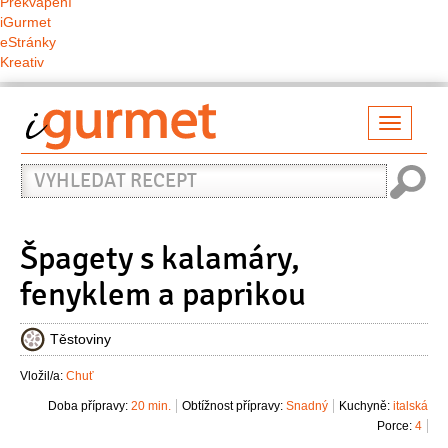
Překvapení
iGurmet
eStránky
Kreativ
Přepno
naviga
Vyhledat
recept
Špagety s kalamáry,
fenyklem a paprikou
Těstoviny
Vložil/a:
Chuť
Doba přípravy:
20 min.
Obtížnost přípravy:
Snadný
Kuchyně:
italská
Porce:
4