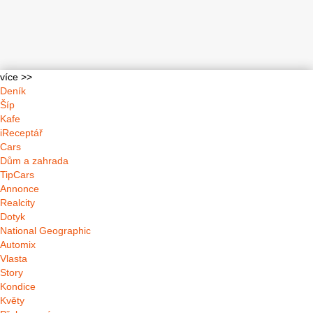
více >>
Deník
Šíp
Kafe
iReceptář
Cars
Dům a zahrada
TipCars
Annonce
Realcity
Dotyk
National Geographic
Automix
Vlasta
Story
Kondice
Květy