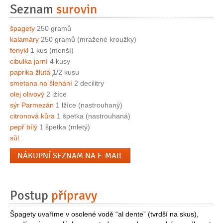
Seznam
surovin
špagety
250 gramů
kalamáry
250 gramů (mražené kroužky)
fenykl
1 kus (menší)
cibulka jarní
4 kusy
paprika žlutá
1/2
kusu
smetana na šlehání
2 decilitry
olej olivový
2 lžíce
sýr Parmezán
1 lžíce (nastrouhaný)
citronová kůra
1 špetka (nastrouhaná)
pepř bílý
1 špetka (mletý)
sůl
NÁKUPNÍ SEZNAM NA E-MAIL
Postup
přípravy
Špagety uvaříme v osolené vodě “al dente” (tvrdší na skus),