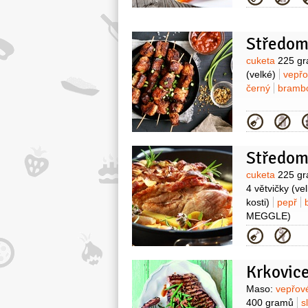
Balsamico
1 l
Středom
Surovin
cuketa
225 g
(velké)
vepř
černý
bramb
Kategor
Středom
Surovin
cuketa
225 g
4 větvičky
(ve
kosti)
pepř
MEGGLE)
Kategor
Krkovice
Surovin
Maso:
vepřov
400 gramů
s