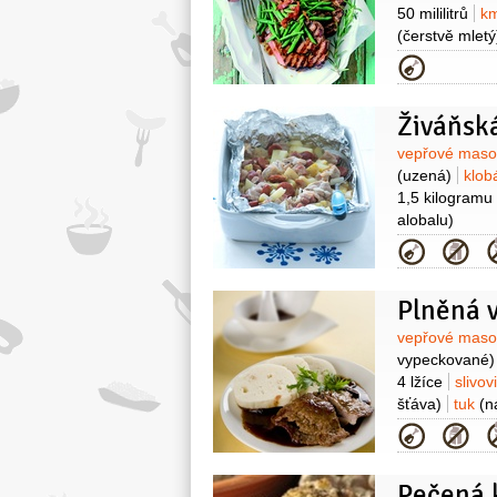
50 mililitrů
km
(čerstvě mletý
1 kus
paprik
Kategor
Živáňsk
Surovin
vepřové mas
(uzená)
klo
1,5 kilogramu
alobalu)
Kategor
Plněná 
Surovin
vepřové mas
vypeckované)
4 lžíce
slivov
šťáva)
tuk
(n
Kategor
Pečená 