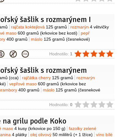
žíce
ořský šašlik s rozmarýnem I
y
ramů
rajčata koktejlová
125 gramů
rozmarýn
4 větvičky
ové maso
600 gramů
(krkovice bez kosti)
pepř
ory
400 gramů
máslo
125 gramů
(česnekové)
ie
Hodnotilo:
1
ořský šašlik s rozmarýnem
y
ramů
(cca)
rajčátka cherry
125 gramů
rozmarýn
lké)
vepřové maso
600 gramů
(krkovice bez
brambory
400 gramů
máslo
125 gramů
(česnekové
ie
Hodnotilo:
0
 na grilu podle Koko
y
é maso
4 kusy
(krkovice po 150 g)
fazolky zelené
lanina
4 plátky
olej olivový
50 mililitrů
(+ 1 lžíce)
víno bílé