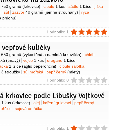
y
o
750 gramů
(krkovice)
cibule
1 kus
sádlo
1 lžíce
jíška
)
sůl
zázvor
40 gramů
(jemně strouhaný)
rýže
a přílohu)
ie
Hodnotilo:
1
 vepřové kuličky
y
o
650 gramů
(vykostěná a namletá krkovička)
chléb
tků
(tmavý)
vejce
1 kus
oregano
1 lžíce
áčka
1 lžíce
(aglio peperoncini)
cibule šalotka
k
3 stroužky
sůl mořská
pepř černý
(mletý)
ie
Hodnotilo:
0
á krkovice podle Libušky Vojtkové
y
o
1 kus
(krkovice)
olej
koření grilovací
pepř černý
hořčice
sójová omáčka
ie
Hodnotilo:
1