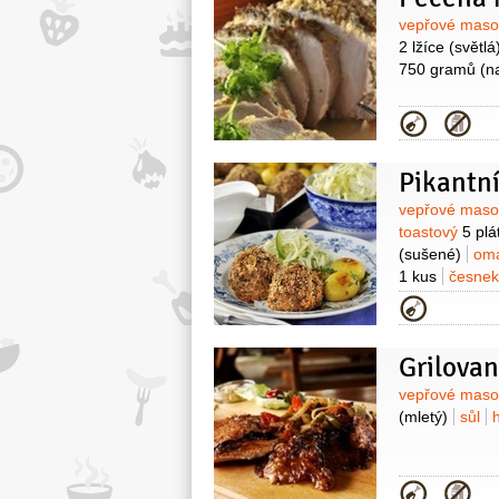
Surovin
vepřové mas
2 lžíce
(světlá
750 gramů
(n
Kategor
Pikantní
Surovin
vepřové mas
toastový
5 plá
(sušené)
om
1 kus
česne
Kategor
Grilovan
Surovin
vepřové mas
(mletý)
sůl
Kategor