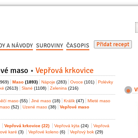
V
r
Přidat recept
DY A NÁVODY
SUROVINY
ČASOPIS
ové maso
Vepřová krkovice
(969)
Maso
(1893)
Nápoje
(283)
Ovoce
(101)
Polévky
dké
(2613)
Slané
(1108)
Zelenina
(216)
V
něčí maso
(55)
Jiné maso
(18)
Králík
(47)
Mleté maso
 maso
(52)
Uzené maso
(38)
Vepřové maso
Vepřová krkovice
(22)
Vepřová kýta
(24)
Vepřová
řové karé
(3)
Vepřové koleno
(6)
Vepřový bok
(29)