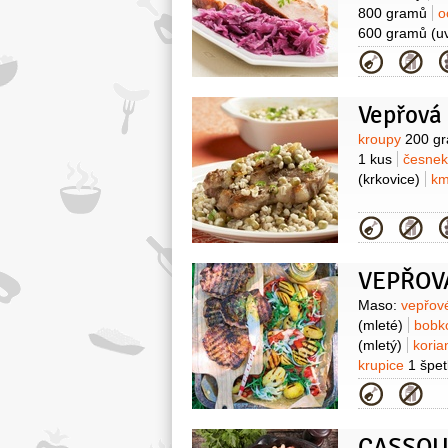
800 gramů
o
600 gramů
(u
200 gramů
v
Kategor
Vepřová 
Surovin
kroupy
200 g
1 kus
česne
(krkovice)
km
Kategor
Surovin
Maso:
vepřov
(mleté)
bobko
(mletý)
koria
krupice
1 špe
(menší)
papr
Kategor
hladkolistá
1 h
plnotučná
1 lž
(čerstvé)
kor