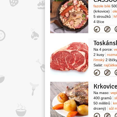
hladkolistá
1 h
Surovin
fazole bílé
50
1 lžička
(větší
(krkovice)
ol
80 mililitrů
5 stroužků
h
4 lžíce
Kategor
Toskáns
Surovin
Na 4 porce:
v
2 kusy
rozm
římský
2 lžičk
Salát:
rajčátk
100 mililitrů
o
Kategor
dijonská
2 lží
Krkovice
Surovin
Na maso:
vep
400 gramů
s
50 mililitrů
km
drcený)
sůl 
200 gramů
r
Kategor