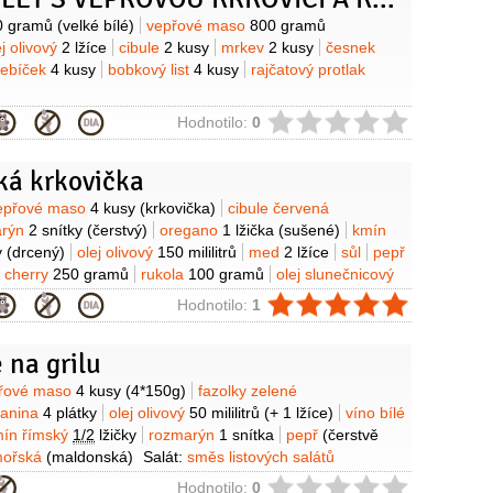
rst
(větší)
koření chilli
1 špetka
(mleté)
hořčice dijonská
y
0 gramů
(velké bílé)
vepřové maso
800 gramů
)
med
1 lžička
(větší)
česnek
3 stroužky
olej olivový
ej olivový
2 lžíce
cibule
2 kusy
mrkev
2 kusy
česnek
řebíček
4 kusy
bobkový list
4 kusy
rajčatový protlak
ie
Hodnotilo:
0
ká krkovička
y
epřové maso
4 kusy
(krkovička)
cibule červená
arýn
2 snítky
(čerstvý)
oregano
1 lžička
(sušené)
kmín
y
(drcený)
olej olivový
150 mililitrů
med
2 lžíce
sůl
pepř
a cherry
250 gramů
rukola
100 gramů
olej slunečnicový
cet vinný
100 mililitrů
(bílý)
víno bílé
50 mililitrů
hořčice
ie
Hodnotilo:
1
ce
cukr moučkový
2 lžíce
pepř bílý
1 lžička
med
2 lžíce
 na grilu
y
řové maso
4 kusy
(4*150g)
fazolky zelené
lanina
4 plátky
olej olivový
50 mililitrů
(+ 1 lžíce)
víno bílé
ín římský
1/2
lžičky
rozmarýn
1 snítka
pepř
(čerstvě
mořská
(maldonská)
Salát:
směs listových salátů
ajčata
1 kus
paprika
1 kus
okurka salátová
1 kus
ocet
ie
Hodnotilo:
0