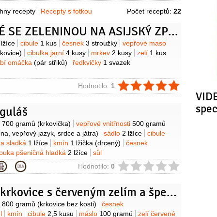
hny recepty
Recepty s fotkou
Počet receptů:
22
VEPŘOVÉ SE ZELENINOU NA ASIJSKÝ ZPŮSOB
y
 lžíce
cibule
1 kus
česnek
3 stroužky
vepřové maso
rkovice)
cibulka jarní
4 kusy
mrkev
2 kusy
zelí
1 kus
ybí omáčka
(pár střiků)
ředkvičky
1 svazek
ie
Hodnotilo:
1
VIDE
spe
 guláš
y
o
700 gramů
(krkovička)
vepřové vnitřnosti
500 gramů
ina, vepřový jazyk, srdce a játra)
sádlo
2 lžíce
cibule
ka sladká
1 lžíce
kmín
1 lžička
(drcený)
česnek
ouka pšeničná hladká
2 lžíce
sůl
ie
Hodnotilo:
0
Vepřová krkovice s červeným zelím a špekovými bramborovými knedlíky
y
o
800 gramů
(krkovice bez kosti)
česnek
l
kmín
cibule
2,5 kusu
máslo
100 gramů
zelí červené