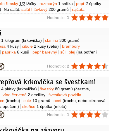
ín římský
1/2
lžičky
rozmarýn
1 snítka
pepř
2 špetky
)
Na salát:
salát hlávkový
200 gramů
rajčata
a
1 kus
okurka salátová
1 kus
ocet Balsamico
1 lžíce
ie
Hodnotilo:
1
á
y
o
1 kilogram
(krkovička)
slanina
300 gramů
bása
4 kusy
cibule
2 kusy
(větší)
brambory
paprika
6 kusů
pepř barevný
sůl
olej
(na potření
ie
Hodnotilo:
2
vepřová krkovička se švestkami
y
o
4 plátky
(krkovička)
švestky
80 gramů
(čerstvé,
víno červené
2 decilitry
švestková povidla
ice
(trochu)
cukr
10 gramů
ocet
(trochu, nebo citronová
a opečení)
skořice
1 špetka
(mletá)
ie
Hodnotilo:
1
krkovička na zázvoru