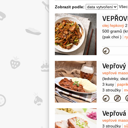
Všec
Zobrazit podle:
Surovin
olej řepkový
2
500 gramů
(k
(pak choi )
r
Kategor
Vepřový
Surovin
vepřové mas
(ledvinky, slez
3 kusy
papri
3 stroužky
m
Kategor
Surovin
vepřové mas
3 stroužky
sů