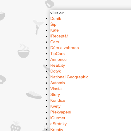
více >>
Deník
Šíp
Kafe
iReceptář
Cars
Dům a zahrada
TipCars
Annonce
Realcity
Dotyk
National Geographic
Automix
Vlasta
Story
Kondice
Květy
Překvapení
iGurmet
eStránky
Kreativ