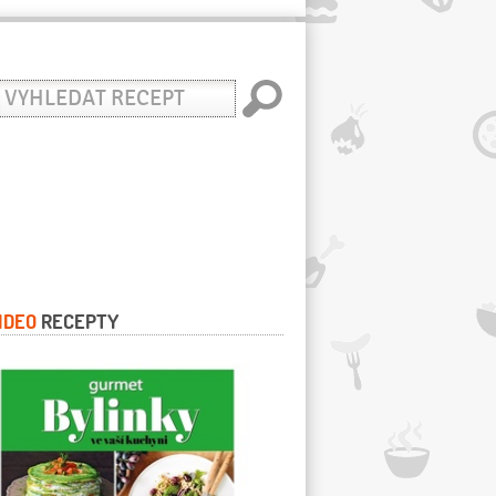
yhledat
ecept
IDEO
RECEPTY