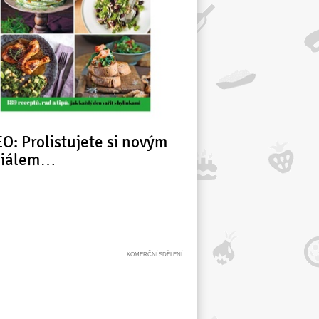
O: Prolistujete si novým
ciálem…