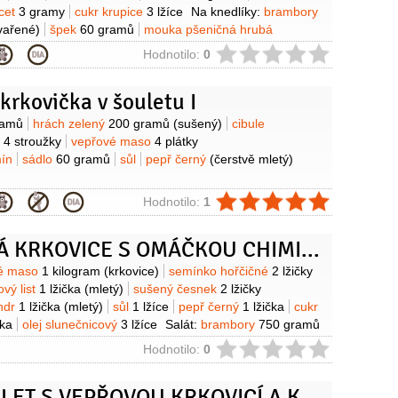
cet
3 gramy
cukr krupice
3 lžíce
Na knedlíky:
brambory
vařené)
špek
60 gramů
mouka pšeničná hrubá
ejce
1 kus
sůl
ie
Hodnotilo:
0
krkovička v šouletu I
y
ramů
hrách zelený
200 gramů
(sušený)
cibule
k
4 stroužky
vepřové maso
4 plátky
ín
sádlo
60 gramů
sůl
pepř černý
(čerstvě mletý)
ie
Hodnotilo:
1
VEPŘOVÁ KRKOVICE S OMÁČKOU CHIMICHURRI A SALÁTEM
y
é maso
1 kilogram
(krkovice)
semínko hořčičné
2 lžičky
vý list
1 lžička
(mletý)
sušený česnek
2 lžičky
ndr
1 lžička
(mletý)
sůl
1 lžíce
pepř černý
1 lžička
cukr
tka
olej slunečnicový
3 lžíce
Salát:
brambory
750 gramů
ika červená
3 kusy
cibule
1 kus
rukola
2 hrsti
petržel
ie
Hodnotilo:
0
rst
olej slunečnicový
4 lžíce
ocet vinný
(bílý)
hořčice
íce
med
1 lžička
Omáčka:
oregano
1 hrst
CASSOULET S VEPŘOVOU KRKOVICÍ A KACHNOU
iandr
1 hrst
(čerstvý)
cibule červená
1 kus
(malá)
petržel