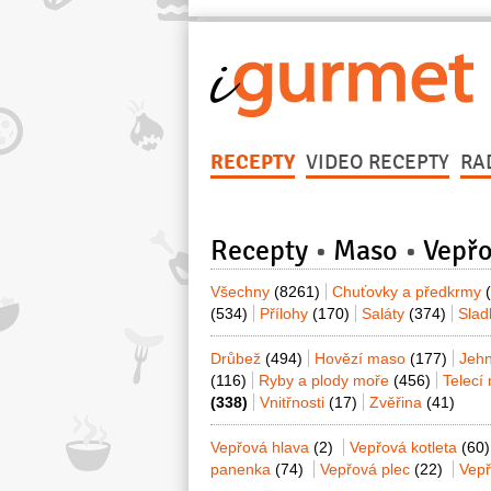
RECEPTY
VIDEO RECEPTY
RA
Recepty
Maso
Vepř
Všechny
(8261)
Chuťovky a předkrmy
(534)
Přílohy
(170)
Saláty
(374)
Sla
Drůbež
(494)
Hovězí maso
(177)
Jeh
(116)
Ryby a plody moře
(456)
Telecí
(338)
Vnitřnosti
(17)
Zvěřina
(41)
Vepřová hlava
(2)
Vepřová kotleta
(60)
panenka
(74)
Vepřová plec
(22)
Vep