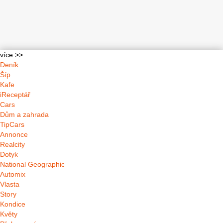
více >>
Deník
Šíp
Kafe
iReceptář
Cars
Dům a zahrada
TipCars
Annonce
Realcity
Dotyk
National Geographic
Automix
Vlasta
Story
Kondice
Květy