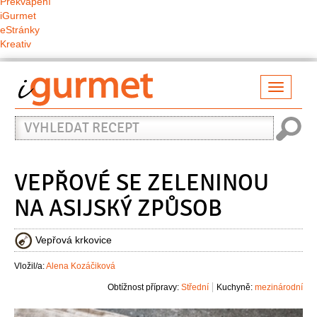
Překvapení
iGurmet
eStránky
Kreativ
Přepno
naviga
Vyhledat
recept
VEPŘOVÉ SE ZELENINOU
NA ASIJSKÝ ZPŮSOB
Vepřová krkovice
Vložil/a:
Alena Kozáčiková
Obtížnost přípravy:
Střední
Kuchyně:
mezinárodní