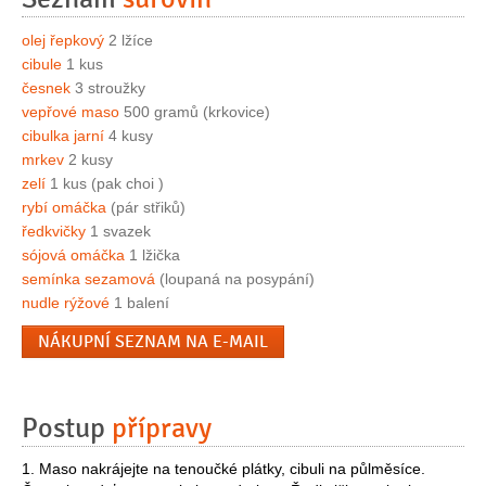
olej řepkový
2 lžíce
cibule
1 kus
česnek
3 stroužky
vepřové maso
500 gramů (krkovice)
cibulka jarní
4 kusy
mrkev
2 kusy
zelí
1 kus (pak choi )
rybí omáčka
(pár střiků)
ředkvičky
1 svazek
sójová omáčka
1 lžička
semínka sezamová
(loupaná na posypání)
nudle rýžové
1 balení
NÁKUPNÍ SEZNAM NA E-MAIL
Postup
přípravy
1. Maso nakrájejte na tenoučké plátky, cibuli na půlměsíce.