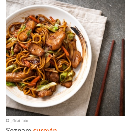
přidat foto
Seznam
surovin