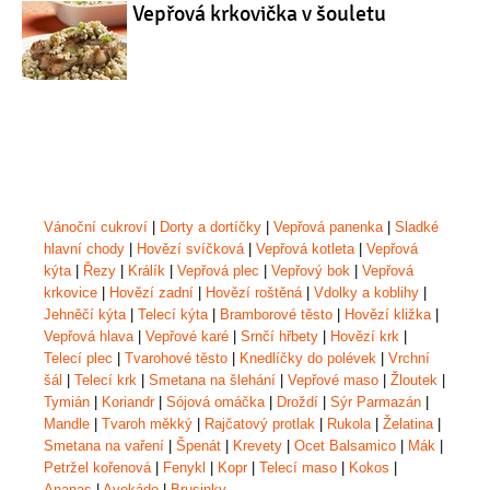
Vepřová krkovička v šouletu
Vánoční cukroví
|
Dorty a dortíčky
|
Vepřová panenka
|
Sladké
hlavní chody
|
Hovězí svíčková
|
Vepřová kotleta
|
Vepřová
kýta
|
Řezy
|
Králík
|
Vepřová plec
|
Vepřový bok
|
Vepřová
krkovice
|
Hovězí zadní
|
Hovězí roštěná
|
Vdolky a koblihy
|
Jehněčí kýta
|
Telecí kýta
|
Bramborové těsto
|
Hovězí kližka
|
Vepřová hlava
|
Vepřové karé
|
Srnčí hřbety
|
Hovězí krk
|
Telecí plec
|
Tvarohové těsto
|
Knedlíčky do polévek
|
Vrchní
šál
|
Telecí krk
|
Smetana na šlehání
|
Vepřové maso
|
Žloutek
|
Tymián
|
Koriandr
|
Sójová omáčka
|
Droždí
|
Sýr Parmazán
|
Mandle
|
Tvaroh měkký
|
Rajčatový protlak
|
Rukola
|
Želatina
|
Smetana na vaření
|
Špenát
|
Krevety
|
Ocet Balsamico
|
Mák
|
Petržel kořenová
|
Fenykl
|
Kopr
|
Telecí maso
|
Kokos
|
Ananas
|
Avokádo
|
Brusinky