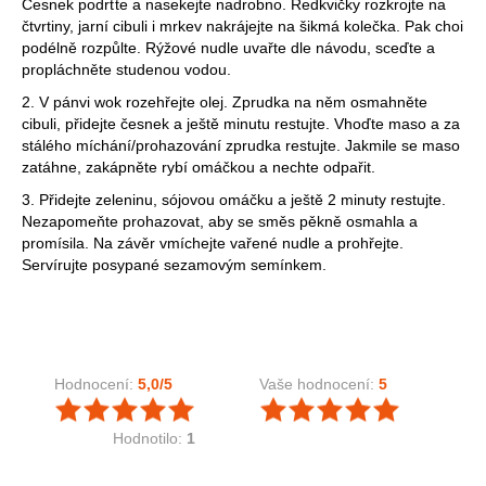
Česnek podrťte a nasekejte nadrobno. Ředkvičky rozkrojte na
čtvrtiny, jarní cibuli i mrkev nakrájejte na šikmá kolečka. Pak choi
podélně rozpůlte. Rýžové nudle uvařte dle návodu, sceďte a
propláchněte studenou vodou.
2. V pánvi wok rozehřejte olej. Zprudka na něm osmahněte
cibuli, přidejte česnek a ještě minutu restujte. Vhoďte maso a za
stálého míchání/prohazování zprudka restujte. Jakmile se maso
zatáhne, zakápněte rybí omáčkou a nechte odpařit.
3. Přidejte zeleninu, sójovou omáčku a ještě 2 minuty restujte.
Nezapomeňte prohazovat, aby se směs pěkně osmahla a
promísila. Na závěr vmíchejte vařené nudle a prohřejte.
Servírujte posypané sezamovým semínkem.
Hodnocení:
5,0
/5
Vaše hodnocení:
5
Hodnotilo:
1