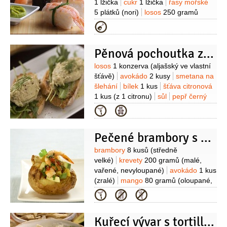
1 lžička
cukr
1 lžička
řasy mořské
5 plátků
(nori)
losos
250 gramů
(čerstvé filety bez kůže a kostí)
krabí
Kategorie
tyčinky
6 kusů
avokádo
1 kus
(zralé)
Na přílohu:
sójová omáčka
1 hrnek
Pěnová pochoutka z lososa
(miska)
wasabi
1 hrnek
(miska)
zázvor
1 hrnek
(miska,
Suroviny
losos
1 konzerva
(aljašský ve vlastní
nakládaný)
ředkev červená
1 hrnek
šťávě)
avokádo
2 kusy
smetana na
(miska, nakládaná)
šlehání
bílek
1 kus
šťáva citronová
1 kus
(z 1 citronu)
sůl
pepř černý
(mletý - nemusí být)
olej olivový
Kategorie
1 lžíce
(extra virgine)
chléb
Pečené brambory s krevetami, avokádem a mangem
Suroviny
brambory
8 kusů
(středně
velké)
krevety
200 gramů
(malé,
vařené, nevyloupané)
avokádo
1 kus
(zralé)
mango
80 gramů
(oloupané,
bez pecky)
limetka
2 kusy
olej
Kategorie
olivový
2 lžíce
olej slunečnicový
2 lžíce
koriandr
1 lžíce
(čerstvý,
Kuřecí vývar s tortillami
nakrájený)
paprička chilli červená