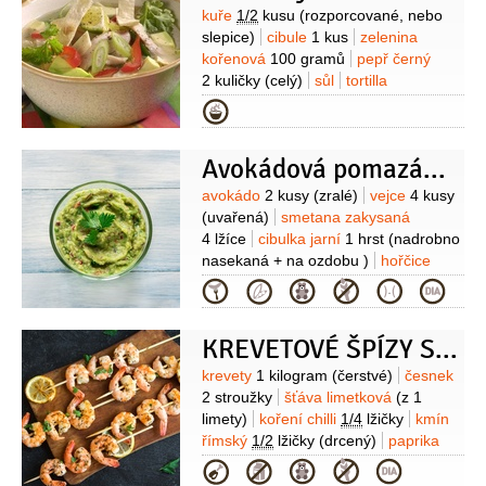
1 kus
Suroviny
kuře
1/2
kusu
(rozporcované, nebo
slepice)
cibule
1 kus
zelenina
kořenová
100 gramů
pepř černý
2 kuličky
(celý)
sůl
tortilla
4 kusy
sýr Ementál
80 gramů
Kategorie
(nastrouhaný nahrubo)
cibulka jarní
4 kusy
paprika červená
1 kus
Avokádová pomazánka s vejci
Suroviny
avokádo
2 kusy
(zralé)
vejce
4 kusy
(uvařená)
smetana zakysaná
4 lžíce
cibulka jarní
1 hrst
(nadrobno
nasekaná + na ozdobu )
hořčice
plnotučná
1 lžička
sůl
pepř
Kategorie
cayenský
pečivo
(k podávání)
KREVETOVÉ ŠPÍZY S AVOKÁDOVÝM DIPEM
Suroviny
krevety
1 kilogram
(čerstvé)
česnek
2 stroužky
šťáva limetková
(z 1
limety)
koření chilli
1/4
lžičky
kmín
římský
1/2
lžičky
(drcený)
paprika
sladká
1/4
lžičky
sůl
1/2
lžičky
olej
Kategorie
olivový
50 mililitrů
pepř
1/4
lžičky