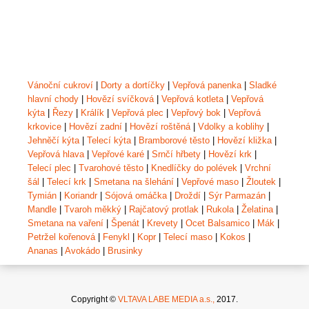
Vánoční cukroví
|
Dorty a dortíčky
|
Vepřová panenka
|
Sladké
hlavní chody
|
Hovězí svíčková
|
Vepřová kotleta
|
Vepřová
kýta
|
Řezy
|
Králík
|
Vepřová plec
|
Vepřový bok
|
Vepřová
krkovice
|
Hovězí zadní
|
Hovězí roštěná
|
Vdolky a koblihy
|
Jehněčí kýta
|
Telecí kýta
|
Bramborové těsto
|
Hovězí kližka
|
Vepřová hlava
|
Vepřové karé
|
Srnčí hřbety
|
Hovězí krk
|
Telecí plec
|
Tvarohové těsto
|
Knedlíčky do polévek
|
Vrchní
šál
|
Telecí krk
|
Smetana na šlehání
|
Vepřové maso
|
Žloutek
|
Tymián
|
Koriandr
|
Sójová omáčka
|
Droždí
|
Sýr Parmazán
|
Mandle
|
Tvaroh měkký
|
Rajčatový protlak
|
Rukola
|
Želatina
|
Smetana na vaření
|
Špenát
|
Krevety
|
Ocet Balsamico
|
Mák
|
Petržel kořenová
|
Fenykl
|
Kopr
|
Telecí maso
|
Kokos
|
Ananas
|
Avokádo
|
Brusinky
Copyright ©
VLTAVA LABE MEDIA a.s.,
2017.