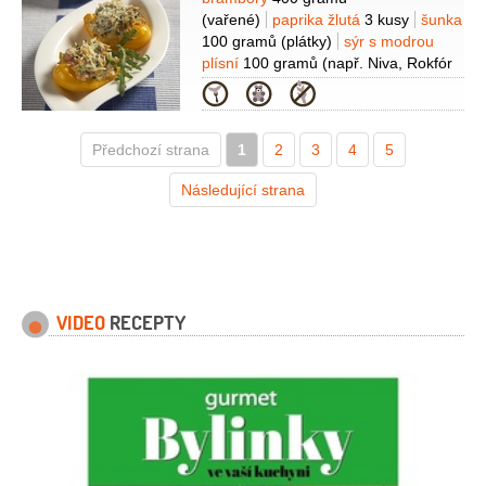
Suroviny
rozmarýn)
cibule šalotka
(vařené)
paprika žlutá
3 kusy
šunka
2 kusy
paprika žlutá
100 gramů
(plátky)
sýr s modrou
1 kus
sůl
rajčata sušená
4 kusy
plísní
100 gramů
(např. Niva, Rokfór
nebo Gorgonzola)
avokádo
1 kus
Kategorie
(zralé)
rajčata sušená
60 gramů
koriandr
4 snítky
Předchozí strana
(čerstvý)
1
olej olivový
2
3
4
2 lžíce
5
citron
1/2
kusu
Následující strana
VIDEO
RECEPTY