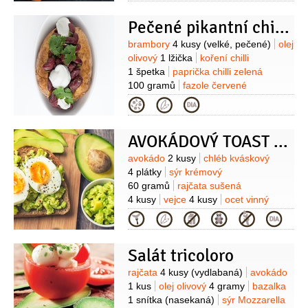
Dip:
avokádo
1 kus
jogurt bílý
Pečené pikantní chilli brambory
100 mililitrů
česnek
1 stroužek
šťáva limetková
(z 1
Suroviny
brambory
4 kusy
(velké, pečené)
olej
limetky)
koriandr
2 lžíce
olivový
1 lžička
koření chilli
(čerstvý)
sůl
1 špetka
paprička chilli zelená
100 gramů
fazole červené
250 gramů
(konzervované, bez
Kategorie
nálevu)
Na ozdobení:
smetana
zakysaná
4 lžíce
avokádo
1/2
kusu
AVOKÁDOVÝ TOAST SE ZTRACENÝM VEJCEM
(oloupané, lze vynechat)
koriandr
(čerstvé lístky)
Suroviny
avokádo
2 kusy
chléb kváskový
4 plátky
sýr krémový
60 gramů
rajčata sušená
4 kusy
vejce
4 kusy
ocet vinný
2 lžíce
(bílý)
sůl
pepř
Koření
Kategorie
dukkah:
pistácie
1 hrst
semínka
sezamová
1 hrst
(černá nebo
Salát tricoloro
bílá)
kmín římský
2 lžičky
(drcený)
koriandr
1 lžička
Suroviny
rajčata
4 kusy
(vydlabaná)
avokádo
(mletý)
oregano
1 lžička
(sušené)
1 kus
olej olivový
4 gramy
bazalka
1 snítka
(nasekaná)
sýr Mozzarella