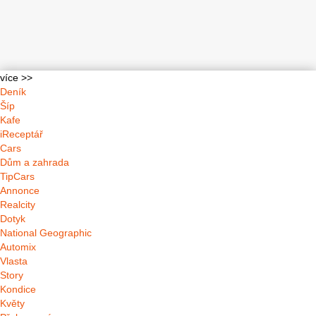
více >>
Deník
Šíp
Kafe
iReceptář
Cars
Dům a zahrada
TipCars
Annonce
Realcity
Dotyk
National Geographic
Automix
Vlasta
Story
Kondice
Květy