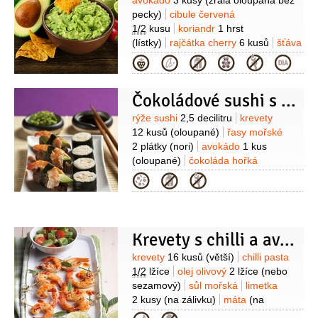
Suroviny
avokádo
3 kusy
(zralá oloupaná bez
2 lžíce
(nasekaná)
česnek
2 lžíce
pecky)
cibule červená
(nasekaný)
pomerančová kůra
(z
1/2
kusu
koriandr
1 hrst
půlky pomeranče, nastrouhaná)
sůl
(lístky)
rajčátka cherry
6 kusů
šťáva
limetková
(z 1 limetky)
paprička chilli
Kategorie
červená
1 kus
pepř
(čersvě
mletý)
sůl
česnek
1 stroužek
Čokoládové sushi s krevetkami
Suroviny
rýže sushi
2,5 decilitru
krevety
12 kusů
(oloupané)
řasy mořské
2 plátky
(nori)
avokádo
1 kus
(oloupané)
čokoláda hořká
30 gramů
čokoláda bílá
Kategorie
30 gramů
sójová omáčka
0,4 decilitru
ocet rýžový
1/3
decilitru
cukr
15 gramů
Krevety s chilli a avokádem
Suroviny
krevety
16 kusů
(větší)
chilli pasta
1/2
lžíce
olej olivový
2 lžíce
(nebo
sezamový)
sůl mořská
limetka
2 kusy
(na zálivku)
máta
(na
ozdobu)
Na salát:
avokádo
4 kusy