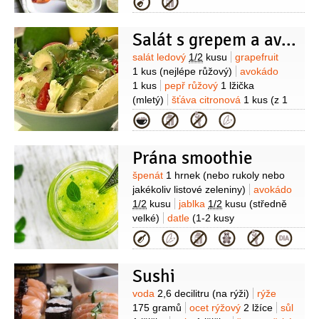
Kategorie
(zralé)
rajčátka cherry
1 hrst
limetka
1 kus
pepř černý
1 špetka
(čerstvě
Salát s grepem a avokádem
drcený)
sůl
Suroviny
salát ledový
1/2
kusu
grapefruit
1 kus
(nejlépe růžový)
avokádo
1 kus
pepř růžový
1 lžička
(mletý)
šťáva citronová
1 kus
(z 1
citronu)
olej olivový
2 lžíce
sůl
cukr
Kategorie
1/2
lžičky
rajčátka cherry
6 kusů
Prána smoothie
Suroviny
špenát
1 hrnek
(nebo rukoly nebo
jakékoliv listové zeleniny)
avokádo
1/2
kusu
jablka
1/2
kusu
(středně
velké)
datle
(1-2 kusy
vypeckované)
voda
2 hrnky
Kategorie
Sushi
Suroviny
voda
2,6 decilitru
(na rýži)
rýže
175 gramů
ocet rýžový
2 lžíce
sůl