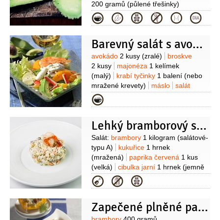
200 gramů
(půlené třešinky)
Kategorie
Barevný salát s avokádem a krabími tyčinkami
Suroviny
avokádo
2 kusy
(zralé)
broskve
2 kusy
majonéza
1 kelímek
(malý)
krabí tyčinky
1 balení
(nebo
mražené krevety)
máslo
salát
hlávkový
1 kus
cibulka perlová
Kategorie
naložená
4 kusy
šťáva
citronová
pepř černý
(mletý)
Lehký bramborový salát s rybou v balíčku
Suroviny
Salát:
brambory
1 kilogram
(salátové-
typu A)
kukuřice
1 hrnek
(mražená)
paprika červená
1 kus
(velká)
cibulka jarní
1 hrnek
(jemně
nakrájená)
avokádo
1 kus
šťáva
Kategorie
citronová
olej olivový
hořčice
hrubozrnná
2 lžíce
sůl
Rybí balíčky:
Zapečené plněné papriky
losos
4 kusy
(filety o váze
150g)
koření
(oregano, tymián a
brambory
400 gramů