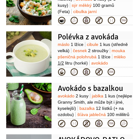
kusy)
sýr měkký
100 gramů
(Feta)
cibulka jarní
1 svazek
koriandr
1 hrst
Kategorie
(čerstvý)
šťáva limetková
1/2
kusu
sůl
pepř
Polévka z avokáda
Suroviny
máslo
1 lžíce
cibule
1 kus
(středně
velká)
česnek
2 stroužky
mouka
pšeničná polohrubá
1 lžíce
mléko
1/2
litru
(horké)
avokádo
2 kusy
jogurt bílý
(na
Kategorie
ozdobení)
koření chilli
řeřicha
Avokádo s bazalkou
Suroviny
avokádo
2 kusy
jablka
1 kus
(nejlépe
Granny Smith, ale může být i jiné,
kyselejší)
bazalka
12 lístků
(+ na
ozdobu)
šťáva jablečná
100 mililitrů
Kategorie