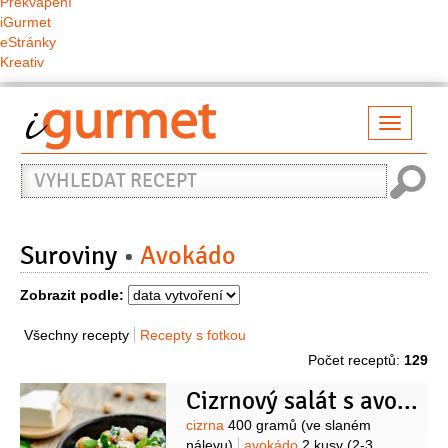
Překvapení
iGurmet
eStránky
Kreativ
Přepno
naviga
Vyhledat
recept
Suroviny
Avokádo
Zobrazit podle:
Všechny recepty
Recepty s fotkou
Počet receptů:
129
Cizrnový salát s avokádem a fetou
Suroviny
cizrna
400 gramů
(ve slaném
nálevu)
avokádo
2 kusy
(2-3