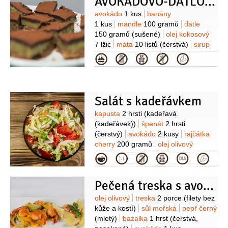
AVOKÁDOVO-DATLOVÝ ŘEZ
Suroviny
avokádo
1 kus
banány
1 kus
mandle
100 gramů
datle
150 gramů
(sušené)
olej kokosový
7 lžic
máta
10 listů
(čerstvá)
sirup
javorový
3 lžíce
kakao
3 lžíce
(+ na
Kategorie
posypání)
voda
3 lžíce
(3-5 lžic)
Salát s kadeřávkem
Suroviny
kapusta
2 hrsti
(kadeřavá
(kadeřávek))
špenát
2 hrsti
(čerstvý)
avokádo
2 kusy
rajčátka
cherry
200 gramů
olej olivový
6 lžic
šťáva citronová
(z 1
Kategorie
citronu)
česnek
2 stroužky
hořčice
dijonská
2 lžíce
sůl
Pečená treska s avokádem
Suroviny
olej olivový
treska
2 porce
(filety bez
kůže a kostí)
sůl mořská
pepř černý
(mletý)
bazalka
1 hrst
(čerstvá,