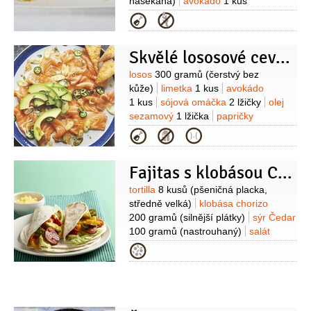
nasekaná)
avokádo
1 kus
(vypeckované, vydlabané a nakrájené
Kategorie
na plátky)
krevety
150 gramů
(oloupané)
smetana na šlehání
Skvělé lososové ceviche
1,4 decilitru
sýr
150 gramů
(např.
Čedar)
Suroviny
losos
300 gramů
(čerstvý bez
kůže)
limetka
1 kus
avokádo
1 kus
sójová omáčka
2 lžičky
olej
sezamový
1 lžička
papričky
jalapenos
1 kus
cibulka jarní
2 kusy
Kategorie
(jen bílá část)
koriandr
1 hrst
(čerstvý)
tortilla
3 kusy
(kukuřičná k
Fajitas s klobásou Chorizo
podávání)
Suroviny
tortilla
8 kusů
(pšeničná placka,
středně velká)
klobása chorizo
200 gramů
(silnější plátky)
sýr Čedar
100 gramů
(nastrouhaný)
salát
ledový
1 palička
paprika
2 kusy
Kategorie
(žlutá a červená)
cibule
1 kus
avokádo
1 kus
paprička chilli
zelená
1 kus
(nebo jalapeňo)
olej
1/2
decilitru