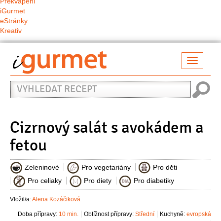
Překvapení
iGurmet
eStránky
Kreativ
Přepno
naviga
Vyhledat
recept
Cizrnový salát s avokádem a
fetou
Zeleninové
Pro vegetariány
Pro děti
Pro celiaky
Pro diety
Pro diabetiky
Vložil/a:
Alena Kozáčiková
Doba přípravy:
10 min.
Obtížnost přípravy:
Střední
Kuchyně:
evropská