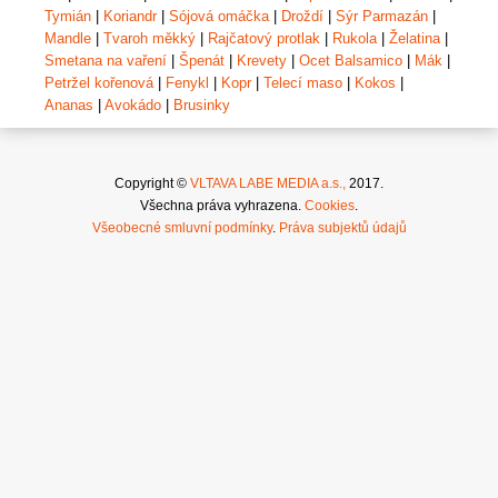
Tymián
|
Koriandr
|
Sójová omáčka
|
Droždí
|
Sýr Parmazán
|
Mandle
|
Tvaroh měkký
|
Rajčatový protlak
|
Rukola
|
Želatina
|
Smetana na vaření
|
Špenát
|
Krevety
|
Ocet Balsamico
|
Mák
|
Petržel kořenová
|
Fenykl
|
Kopr
|
Telecí maso
|
Kokos
|
Ananas
|
Avokádo
|
Brusinky
Copyright ©
VLTAVA LABE MEDIA a.s.,
2017.
Všechna práva vyhrazena.
Cookies
.
Všeobecné smluvní podmínky
.
Práva subjektů údajů