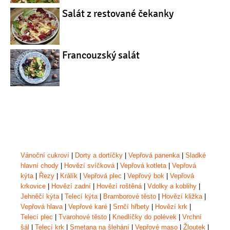
Salát z restované čekanky
Francouzský salát
Vánoční cukroví
|
Dorty a dortíčky
|
Vepřová panenka
|
Sladké
hlavní chody
|
Hovězí svíčková
|
Vepřová kotleta
|
Vepřová
kýta
|
Řezy
|
Králík
|
Vepřová plec
|
Vepřový bok
|
Vepřová
krkovice
|
Hovězí zadní
|
Hovězí roštěná
|
Vdolky a koblihy
|
Jehněčí kýta
|
Telecí kýta
|
Bramborové těsto
|
Hovězí kližka
|
Vepřová hlava
|
Vepřové karé
|
Srnčí hřbety
|
Hovězí krk
|
Telecí plec
|
Tvarohové těsto
|
Knedlíčky do polévek
|
Vrchní
šál
|
Telecí krk
|
Smetana na šlehání
|
Vepřové maso
|
Žloutek
|