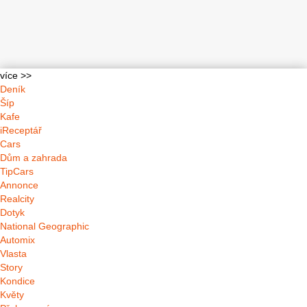
více >>
Deník
Šíp
Kafe
iReceptář
Cars
Dům a zahrada
TipCars
Annonce
Realcity
Dotyk
National Geographic
Automix
Vlasta
Story
Kondice
Květy