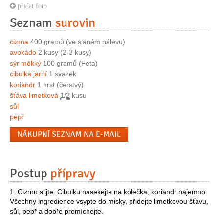
přidat foto
Seznam
surovin
cizrna
400 gramů (ve slaném nálevu)
avokádo
2 kusy (2-3 kusy)
sýr měkký
100 gramů (Feta)
cibulka jarní
1 svazek
koriandr
1 hrst (čerstvý)
šťáva limetková
1/2
kusu
sůl
pepř
NÁKUPNÍ SEZNAM NA E-MAIL
Postup
přípravy
1. Cizrnu slijte. Cibulku nasekejte na kolečka, koriandr najemno.
Všechny ingredience vsypte do misky, přidejte limetkovou šťávu,
sůl, pepř a dobře promíchejte.