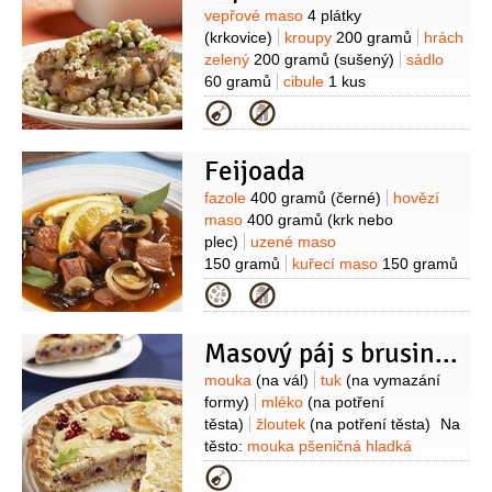
Suroviny
vepřové maso
4 plátky
(krkovice)
kroupy
200 gramů
hrách
zelený
200 gramů
(sušený)
sádlo
60 gramů
cibule
1 kus
(střední)
cibulka jarní
1 kus
česnek
Kategorie
4 stroužky
kmín
1 špetka
pepř
1 špetka
(čerstvě mletý)
Feijoada
Suroviny
fazole
400 gramů
(černé)
hovězí
maso
400 gramů
(krk nebo
plec)
uzené maso
150 gramů
kuřecí maso
150 gramů
(stehno)
klobása
100 gramů
Kategorie
(vepřová)
rajčata
2 kusy
pomeranče
2 kusy
batáty -
Masový páj s brusinkami
sladké brambory
1 kus
chayote čajot
1 kus
(lze ji nahradit kedlubnou)
Suroviny
mouka
(na vál)
tuk
(na vymazání
formy)
mléko
(na potření
těsta)
žloutek
(na potření těsta)
Na
těsto:
mouka pšeničná hladká
230 gramů
sádlo
120 gramů
voda
Kategorie
2 lžíce
kypřící prášek do pečiva