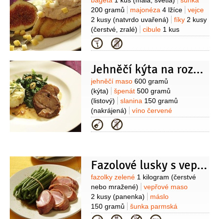
Suroviny
bageta
1 kus
(malá, světlá)
šunka
1 kus
(malá)
strouhanka
200 gramů
majonéza
4 lžíce
vejce
2 lžíce
mouka pšeničná hrubá
2 kusy
(natvrdo uvařená)
fíky
2 kusy
1 lžíce
česnek
(čerstvé, zralé)
cibule
1 kus
1 stroužek
majoránka
pepř
(malá)
karamel
1 lžíce
Kategorie
(mletý)
sůl
(tekutý)
sójová omáčka
1 lžíce
koření chilli
(mleté)
Jehněčí kýta na rozmarýnu se špenátem
Suroviny
jehněčí maso
600 gramů
(kýta)
špenát
500 gramů
(listový)
slanina
150 gramů
(nakrájená)
víno červené
2 decilitry
cibule
1 kus
Kategorie
(větší)
česnek
5 stroužků
jalovec
5 kuliček
rozmarýn
pepř
(mletý)
Na
šťouchané brambory:
brambory
500 gramů
(oloupané, uvařené
Fazolové lusky s vepřovou panenkou
doměkka)
máslo
50 gramů
pórek
Suroviny
fazolky zelené
1 kilogram
(čerstvé
1/2
kusu
smetana
1/2
decilitru
pepř
nebo mražené)
vepřové maso
(mletý)
sůl
2 kusy
(panenka)
máslo
150 gramů
šunka parmská
100 gramů
(nakrájená na tenké