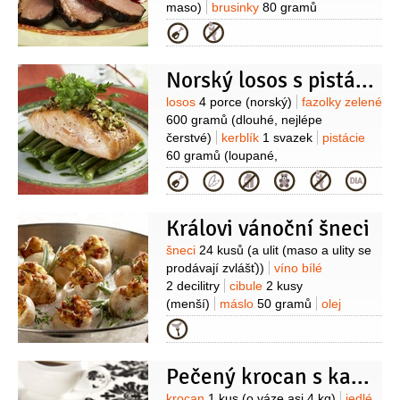
maso)
brusinky
80 gramů
(sterilované)
smetana na šlehání
Kategorie
0,4 decilitru
sójová omáčka
5 lžic
med
3 lžíce
olej
(na
Norský losos s pistáciovou krustou
opečení)
skořice
(mletá)
Suroviny
losos
4 porce
(norský)
fazolky zelené
600 gramů
(dlouhé, nejlépe
čerstvé)
kerblík
1 svazek
pistácie
60 gramů
(loupané,
nasekané)
limetková kůra
1/2
lžíce
Kategorie
(nastrouhaná)
olej olivový
pepř
(čerstvě mletý)
sůl
Královi vánoční šneci
Suroviny
šneci
24 kusů
(a ulit (maso a ulity se
prodávají zvlášť))
víno bílé
2 decilitry
cibule
2 kusy
(menší)
máslo
50 gramů
olej
olivový
3 lžíce
(Extra Virgin)
česnek
Kategorie
5 stroužků
tymián
1 snítka
rozmarýn
1 snítka
petržel
Pečený krocan s kaštanovou nádivkou
hladkolistá
1 lžíce
(nasekaná)
Na
nádivku:
houska
1 kus
žloutek
krocan
1 kus
(o váze asi 4 kg)
jedlé