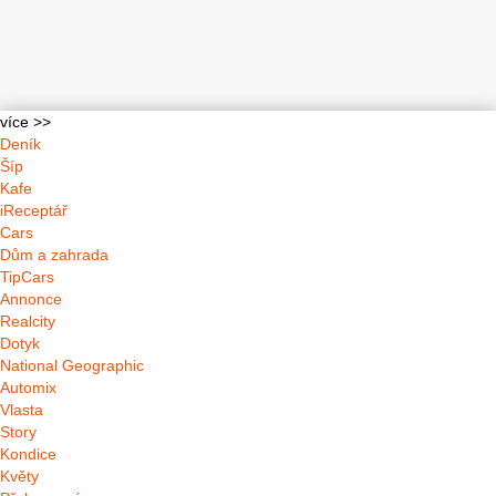
více >>
Deník
Šíp
Kafe
iReceptář
Cars
Dům a zahrada
TipCars
Annonce
Realcity
Dotyk
National Geographic
Automix
Vlasta
Story
Kondice
Květy