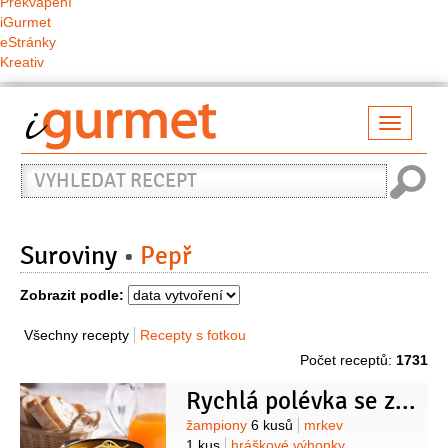
Překvapení
iGurmet
eStránky
Kreativ
Přepno
naviga
Vyhledat
recept
Suroviny
Pepř
Zobrazit podle:
Všechny recepty
Recepty s fotkou
Počet receptů:
1731
Rychlá polévka se zeleninou a zázvorem
Suroviny
žampiony
6 kusů
mrkev
1 kus
hráškové výhonky