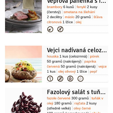
Vepřová panenka s fenyklem
1 decilitr
losos
4 plátky
(uzený)
rukola
1 hrst
pepř
sůl
Suroviny
brambory
6 kusů
fenykl
2 kusy
(čerstvý)
smetana na šlehání
2 decilitry
máslo
20 gramů
šťáva
citronová
1 lžíce
olej
olivový
pepř
sůl
vepřové maso
Kategorie
600 gramů
(panenka)
Vejci nadívaná celozrnná houska
Suroviny
houska
1 kus
(celozrnná)
pórek
50 gramů
(nakrájený)
paprika
červená
50 gramů
(nakrájená)
vejce
1 kus
olej olivový
1 lžíce
pepř
1 špetka
(hrubě mletý)
sůl
1 špetka
Kategorie
Fazolový salát s tuňákem
Suroviny
fazole červené
300 gramů
tuňák v
oleji
180 gramů
rajčata
2 kusy
(středně velké)
olivy černé