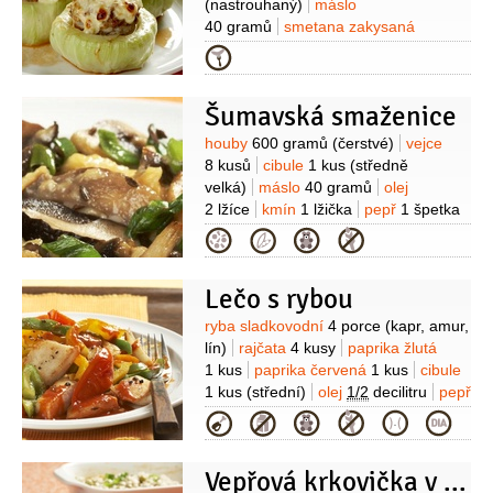
(nastrouhaný)
máslo
40 gramů
smetana zakysaná
1 lžíce
pepř
(čerstvě mletý)
sůl
Na
Kategorie
masovou směs:
mleté maso
250 gramů
(vepřové)
rohlík
1 kus
Šumavská smaženice
(zbavený kůrky)
paprika sladká
1 lžička
(mletá)
mléko
0,8 decilitru
Suroviny
houby
600 gramů
(čerstvé)
vejce
8 kusů
cibule
1 kus
(středně
velká)
máslo
40 gramů
olej
2 lžíce
kmín
1 lžička
pepř
1 špetka
(čerstvě mletý)
sůl
bylinky
Kategorie
(petrželka, pažitka)
Lečo s rybou
Suroviny
ryba sladkovodní
4 porce
(kapr, amur,
lín)
rajčata
4 kusy
paprika žlutá
1 kus
paprika červená
1 kus
cibule
1 kus
(střední)
olej
1/2
decilitru
pepř
(čerstvě drcený)
sůl
Kategorie
Vepřová krkovička v šouletu