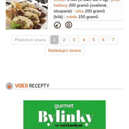
Suroviny
1 kus
máslo
50 gramů
šunka
kaštany
200 gramů
(uvařené,
50 gramů
(pražská)
mléko
oloupané)
veka
200 gramů
1/2
decilitru
petržel hladkolistá
(bílá)
máslo
150 gramů
1 lžička
(nasekaná)
muškátový květ
(měkké)
vejce
2 kusy
mléko
Kategorie
(na špičku nože)
pepř bílý
1,5 decilitru
petržel hladkolistá
1 hrst
(mletý)
sůl
(nasekaná)
muškátový květ
pepř
Předchozí strana
1
(mletý)
2
3
4
5
6
7
Následující strana
VIDEO
RECEPTY