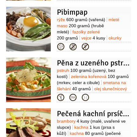
1 lžička
sůl
Na náplň:
mleté maso
Pibimpap
500 gramů
brusinky
200 gramů
mrkev
1 kus
(oloupaná,
Suroviny
rýže
600 gramů
(vařená)
mleté
menší )
cibule
1 kus
maso
200 gramů
(hrubě
(střední)
smetana na vaření
mleté)
fazolky zelené
1,3 decilitru
(12% tuku)
mandle
200 gramů
vejce
4 kusy
okurky
30 gramů
brandy
1/4
decilitru
(nebo
150 gramů
(nebo ředkev)
shiitake
Kategorie
shery)
tymián
1 špetka
citron
3 kusy
cibulka jarní
1 kus
mrkev
1 špetka
(nastrouhaná kůra)
1/2
kusu
vývar
2 decilitry
(nesolený)
Pěna z uzeného pstruha
Suroviny
pstruh
100 gramů
(uzený, bez
kostí)
zelenina kořenová
100 gramů
(mrkev, celer a cibule)
smetana na
šlehání
40 gramů
olej slunečnicový
3 lžíce
ocet
2 lžíce
cukr
(podle
Kategorie
chuti)
pepř
(mletý)
sůl
salát zelený
(listy, na ozdobení)
Pečená kachní prsíčka
Suroviny
brambory
4 kusy
(malé, uvařené ve
slupce)
kachna
1 kus
(prsa s
kůží)
kachna
80 gramů
(pečené