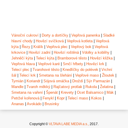
Vánoční cukroví
|
Dorty a dortíčky
|
Vepřová panenka
|
Sladké
hlavní chody
|
Hovězí svíčková
|
Vepřová kotleta
|
Vepřová
kýta
|
Řezy
|
Králík
|
Vepřová plec
|
Vepřový bok
|
Vepřová
krkovice
|
Hovězí zadní
|
Hovězí roštěná
|
Vdolky a koblihy
|
Jehněčí kýta
|
Telecí kýta
|
Bramborové těsto
|
Hovězí kližka
|
Vepřová hlava
|
Vepřové karé
|
Srnčí hřbety
|
Hovězí krk
|
Telecí plec
|
Tvarohové těsto
|
Knedlíčky do polévek
|
Vrchní
šál
|
Telecí krk
|
Smetana na šlehání
|
Vepřové maso
|
Žloutek
|
Tymián
|
Koriandr
|
Sójová omáčka
|
Droždí
|
Sýr Parmazán
|
Mandle
|
Tvaroh měkký
|
Rajčatový protlak
|
Rukola
|
Želatina
|
Smetana na vaření
|
Špenát
|
Krevety
|
Ocet Balsamico
|
Mák
|
Petržel kořenová
|
Fenykl
|
Kopr
|
Telecí maso
|
Kokos
|
Ananas
|
Avokádo
|
Brusinky
Copyright ©
VLTAVA LABE MEDIA a.s.,
2017.