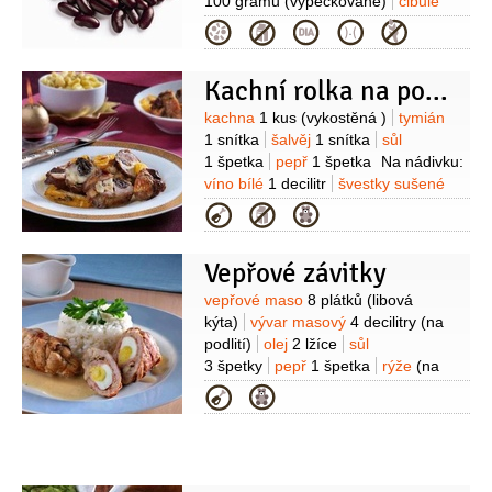
100 gramů
(vypeckované)
cibule
červená
1 kus
paprika žlutá
Kategorie
1 kus
česnek
2 stroužky
olej olivový
2 lžíce
petržel hladkolistá
2 lžíce
Kachní rolka na pomerančích
(plochá, krájená)
Suroviny
kachna
1 kus
(vykostěná )
tymián
1 snítka
šalvěj
1 snítka
sůl
1 špetka
pepř
1 špetka
Na nádivku:
víno bílé
1 decilitr
švestky sušené
8 kusů
vejce
2 kusy
chléb toastový
Kategorie
5 plátků
(světlý, bez kůrek)
slanina
anglická
4 plátky
Na omáčku:
Vepřové závitky
pomeranče
2 kusy
(zbavené bílé
slupky)
víno dezertní
2 decilitry
Suroviny
vepřové maso
8 plátků
(libová
(bílé)
šťáva pomerančová
kýta)
vývar masový
4 decilitry
(na
1 decilitr
cukr hnědý
1 špetka
podlití)
olej
2 lžíce
sůl
3 špetky
pepř
1 špetka
rýže
(na
přílohu)
Na náplň:
slanina anglická
Kategorie
8 plátků
vejce
3 kusy
(uvařená
natvrdo)
Na omáčku:
smetana na
vaření
1 decilitr
hořčice plnotučná
2 lžíce
mouka pšeničná hladká