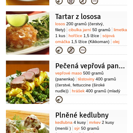
Kategorie
plátky)
olej olivový
1 decilitr
oregano
(sušené (nebo
Tartar z lososa
majoránka))
pepř
(mletý)
sůl
Suroviny
losos
200 gramů
(čerstvý,
filety)
cibulka jarní
50 gramů
limetka
1 kus
hořčice
1,5 lžíce
sójová
omáčka
1,5 lžíce
(Kikkoman)
olej
olivový
3 lžíce
(extra
Kategorie
panenský)
koření chilli
(mleté)
pepř
(mletý)
sůl
Pečená vepřová panenka na pepři
Suroviny
vepřové maso
500 gramů
(panenka)
těstoviny
400 gramů
(čerstvé, fettuccine (široké
nudle))
hrášek
400 gramů
(mladý
(čerstvý nebo mražený))
máslo
Kategorie
100 gramů
cibulka jarní
2 kusy
olej
2 lžíce
olej olivový
2 lžíce
(Extra
Plněné kedlubny
Virgin)
šafrán
1/2
gramu
(mletý)
cukr
Suroviny
kedlubna
4 kusy
mrkev
2 kusy
(menší )
sýr
50 gramů