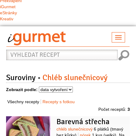
Překvapení
iGurmet
eStránky
Kreativ
Přepno
naviga
Vyhledat
recept
Suroviny
Chléb slunečnicový
Zobrazit podle:
Všechny recepty
Recepty s fotkou
Počet receptů:
3
Barevná střecha
Suroviny
chléb slunečnicový
6 plátků
(tmavý
bez kůrky)
pórek
1 kus
(velký)
Na