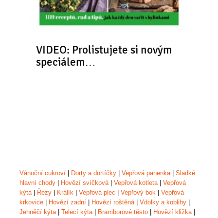
VIDEO: Prolistujete si novým
speciálem…
Vánoční cukroví
|
Dorty a dortíčky
|
Vepřová panenka
|
Sladké
hlavní chody
|
Hovězí svíčková
|
Vepřová kotleta
|
Vepřová
kýta
|
Řezy
|
Králík
|
Vepřová plec
|
Vepřový bok
|
Vepřová
krkovice
|
Hovězí zadní
|
Hovězí roštěná
|
Vdolky a koblihy
|
Jehněčí kýta
|
Telecí kýta
|
Bramborové těsto
|
Hovězí kližka
|