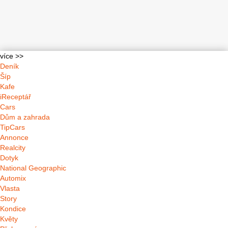
více >>
Deník
Šíp
Kafe
iReceptář
Cars
Dům a zahrada
TipCars
Annonce
Realcity
Dotyk
National Geographic
Automix
Vlasta
Story
Kondice
Květy