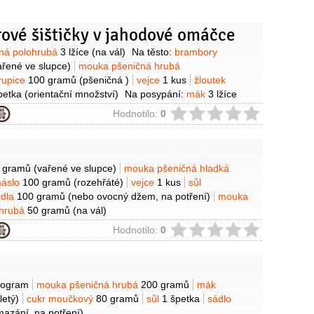
ové šištičky v jahodové omáčce
y
ná polohrubá
3 lžíce
(na vál)
Na těsto:
brambory
ařené ve slupce)
mouka pšeničná hrubá
rupice
100 gramů
(pšeničná )
vejce
1 kus
žloutek
petka
(orientační množství)
Na posypání:
mák
3 lžíce
kr moučkový
2 lžíce
Na omáčku:
jahody
400 gramů
ie
Hodnotilo:
0
varoh měkký
200 gramů
smetana
1 decilitr
(30%)
cukr
0 gramů
(podle chuti 80–100 g )
y
 gramů
(vařené ve slupce)
mouka pšeničná hladká
áslo
100 gramů
(rozehřáté)
vejce
1 kus
sůl
idla
100 gramů
(nebo ovocný džem, na potření)
mouka
ohrubá
50 gramů
(na vál)
ie
Hodnotilo:
0
y
ilogram
mouka pšeničná hrubá
200 gramů
mák
letý)
cukr moučkový
80 gramů
sůl
1 špetka
sádlo
mazání, na potření)