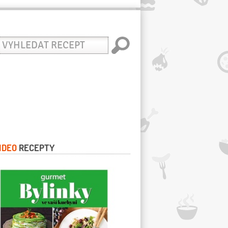
yhledat
ecept
IDEO
RECEPTY