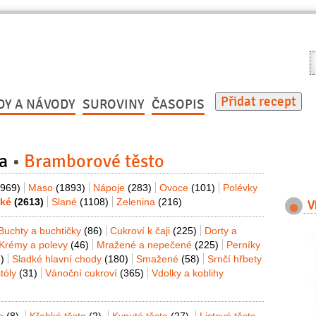
V
r
Přidat recept
DY A NÁVODY
SUROVINY
ČASOPIS
a
Bramborové těsto
(969)
Maso
(1893)
Nápoje
(283)
Ovoce
(101)
Polévky
dké
(2613)
Slané
(1108)
Zelenina
(216)
V
Buchty a buchtičky
(86)
Cukroví k čaji
(225)
Dorty a
Krémy a polevy
(46)
Mražené a nepečené
(225)
Perníky
)
Sladké hlavní chody
(180)
Smažené
(58)
Srnčí hřbety
tóly
(31)
Vánoční cukroví
(365)
Vdolky a koblihy