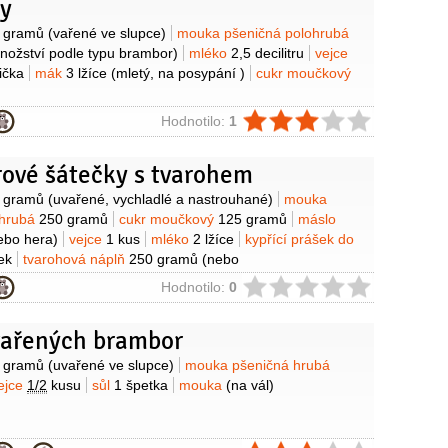
ky
y
 gramů
(vařené ve slupce)
mouka pšeničná polohrubá
nožství podle typu brambor)
mléko
2,5 decilitru
vejce
žička
mák
3 lžíce
(mletý, na posypání )
cukr moučkový
ie
Hodnotilo:
1
ové šátečky s tvarohem
y
 gramů
(uvařené, vychladlé a nastrouhané)
mouka
ohrubá
250 gramů
cukr moučkový
125 gramů
máslo
ebo hera)
vejce
1 kus
mléko
2 lžíce
kypřící prášek do
ek
tvarohová náplň
250 gramů
(nebo
ová)
mouka
(na vál)
ie
Hodnotilo:
0
 vařených brambor
y
 gramů
(uvařené ve slupce)
mouka pšeničná hrubá
ejce
1/2
kusu
sůl
1 špetka
mouka
(na vál)