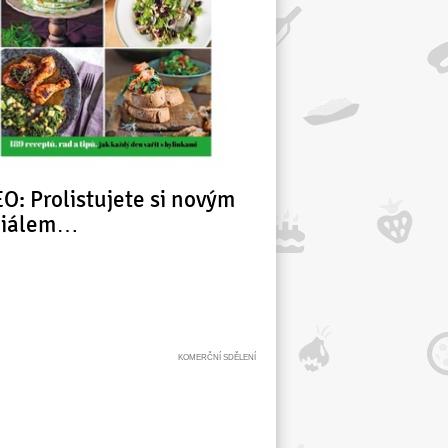
O: Prolistujete si novým
ciálem…