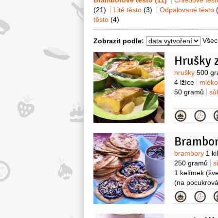
Bramborové těsto
(11)
Chlebové těs
(21)
Lité těsto
(3)
Odpalované těsto
těsto
(4)
Všec
Zobrazit podle:
Hrušky 
Surovin
hrušky
500 g
4 lžíce
mlék
50 gramů
sůl
Kategor
Brambor
Surovin
brambory
1 k
250 gramů
s
1 kelímek
(šv
(na pocukrová
Kategor