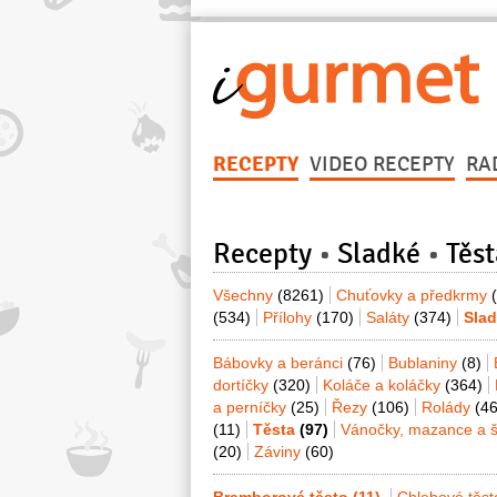
RECEPTY
VIDEO RECEPTY
RA
Recepty
Sladké
Těst
Všechny
(8261)
Chuťovky a předkrmy
(534)
Přílohy
(170)
Saláty
(374)
Sla
Bábovky a beránci
(76)
Bublaniny
(8)
dortíčky
(320)
Koláče a koláčky
(364)
a perníčky
(25)
Řezy
(106)
Rolády
(46
(11)
Těsta
(97)
Vánočky, mazance a š
(20)
Záviny
(60)