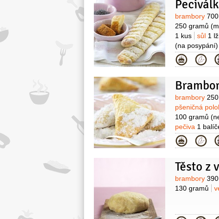
Pecivál
Surovin
brambory
700
250 gramů
(m
1 kus
sůl
1 l
(na posypání)
Kategor
Brambor
Surovin
brambory
250
pšeničná pol
100 gramů
(n
pečiva
1 balíč
maková,ořech
Kategor
Těsto z
Surovin
brambory
390
130 gramů
v