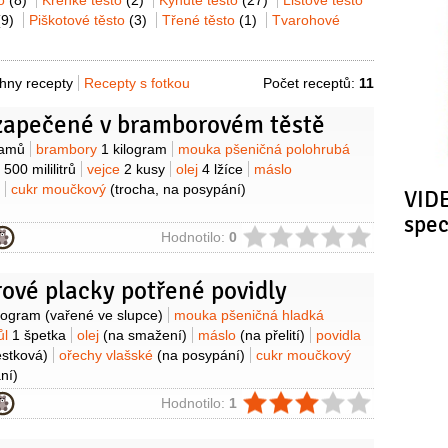
to
(8)
Křehké těsto
(2)
Kynuté těsto
(27)
Listové těsto
(9)
Piškotové těsto
(3)
Třené těsto
(1)
Tvarohové
hny recepty
Recepty s fotkou
Počet receptů:
11
zapečené v bramborovém těstě
y
ramů
brambory
1 kilogram
mouka pšeničná polohrubá
o
500 mililitrů
vejce
2 kusy
olej
4 lžíce
máslo
cukr moučkový
(trocha, na posypání)
VIDE
spe
ie
Hodnotilo:
0
ové placky potřené povidly
y
ilogram
(vařené ve slupce)
mouka pšeničná hladká
ůl
1 špetka
olej
(na smažení)
máslo
(na přelití)
povidla
estková)
ořechy vlašské
(na posypání)
cukr moučkový
ní)
ie
Hodnotilo:
1