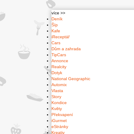
více >>
Deník
Šíp
Kafe
iReceptář
Cars
Dům a zahrada
TipCars
Annonce
Realcity
Dotyk
National Geographic
Automix
Vlasta
Story
Kondice
Květy
Překvapení
iGurmet
eStránky
Kreativ