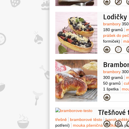
Kategor
Lodičky
Surovin
brambory
350
180 gramů
m
prášek do pe
formiček)
má
Na náplň:
ov
Kategor
brambory
200
(Lučina, nebo 
Brambor
1/2
decilitru
(S
pšeničná pol
Surovin
brambory
300
300 gramů
m
50 gramů
cu
1 špetka
mou
vlašské
110 g
Kategor
(40%)
zavař
Třešňové 
Suroviny
třešně
bramborové těsto
tvaroh měkk
Kategor
potření)
mouka pšeničná hladká
(na po