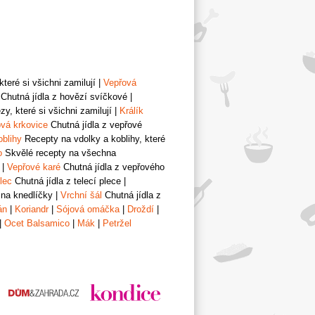
teré si všichni zamilují
|
Vepřová
Chutná jídla z hovězí svíčkové
|
y, které si všichni zamilují
|
Králík
vá krkovice
Chutná jídla z vepřové
oblihy
Recepty na vdolky a koblihy, které
o
Skvělé recepty na všechna
|
Vepřové karé
Chutná jídla z vepřového
lec
Chutná jídla z telecí plece
|
 na knedlíčky
|
Vrchní šál
Chutná jídla z
án
|
Koriandr
|
Sójová omáčka
|
Droždí
|
|
Ocet Balsamico
|
Mák
|
Petržel