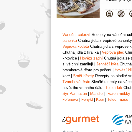
Kategor
Vánoční cukroví
Recepty na vánoční cukr
panenka
Chutná jídla z vepřové panenky
Vepřová kotleta
Chutná jídla z vepřové k
Chutná jídla z králíka
|
Vepřová plec
Chut
krkovice
|
Hovězí zadní
Chutná jídla ze 
si všichni zamilují
|
Jehněčí kýta
Chutná 
bramborová těsta pro pečení
|
Hovězí kl
karé
|
Srnčí hřbety
Recepty na sladké srn
Tvarohové těsto
Skvělé recepty na všech
hovězího vrchního šálu
|
Telecí krk
Chutn
Sýr Parmazán
|
Mandle
|
Tvaroh měkký
kořenová
|
Fenykl
|
Kopr
|
Telecí maso
|
Recepty
O společno