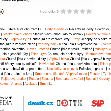
ie
Hodnotilo:
0
oví, které si všichni zamilují
|
Dorty a dortíčky
Recepty na dorty a dortíčky, k
|
Sladké hlavní chody
Sladký hlavní chod, kdo by odolal?
|
Hovězí svíčková
otlety
|
Vepřová kýta
Chutná jídla z vepřové kýty
|
Řezy
Recepty na sladké řez
ná jídla z vepřové plece
|
Vepřový bok
Chutná jídla z vepřového boku
|
Vepřo
zadního hovězího
|
Hovězí roštěná
Chutná jídla z hovězí roštěné
|
Vdolky a k
jídla z jehněčí kýty
|
Telecí kýta
Chutná jídla z telecí kýty
|
Bramborové těst
ižka
Chutná jídla z hovězí kližky
|
Vepřová hlava
Chutná jídla z vepřové hlavy
čí hřbety, kdo by odolal?
|
Hovězí krk
Chutná jídla z hovězího krku
|
Telecí p
na tvarohová těsta pro pečení
|
Knedlíčky do polévek
Polévka je grund - jak
á jídla z telecího krku
|
Smetana na šlehání
|
Vepřové maso
|
Žloutek
|
Tymi
|
Rajčatový protlak
|
Rukola
|
Želatina
|
Smetana na vaření
|
Špenát
|
Krevety
Kokos
|
Ananas
|
Avokádo
|
Brusinky
sti