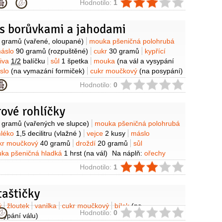
ie
Hodnotilo:
1
 s borůvkami a jahodami
y
 gramů
(vařené, oloupané)
mouka pšeničná polohrubá
áslo
90 gramů
(rozpuštěné)
cukr
30 gramů
kypřící
čiva
1/2
balíčku
sůl
1 špetka
mouka
(na vál a vysypání
slo
(na vymazání formiček)
cukr moučkový
(na posypání)
oce
500 gramů
(čerstvé - borůvky, jahody)
batáty - sladké
ie
Hodnotilo:
0
 gramů
(uvařené)
vejce
2 kusy
sýr krémový
80 gramů
Philadelphia)
mléko zahuštěné (kondenzované) sladké
ové rohlíčky
alko)
cukr
1 lžíce
sůl
1 špetka
Na drobenku:
mouka
ohrubá
120 gramů
tuk
50 gramů
cukr
50 gramů
y
 gramů
(vařených ve slupce)
mouka pšeničná polohrubá
léko
1,5 decilitru
(vlažné )
vejce
2 kusy
máslo
kr moučkový
40 gramů
droždí
20 gramů
sůl
ka pšeničná hladká
1 hrst
(na vál)
Na náplň:
ořechy
ramů
(mleté )
rum hnědý - tuzemský
1 lžička
ie
Hodnotilo:
1
enina meruňková
1 lžíce
taštičky
ý
žloutek
vanilka
cukr moučkový
bílek
(na
ie
Hodnotilo:
0
sypání válu)