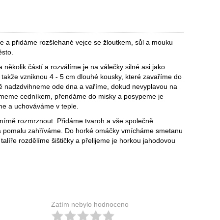
a přidáme rozšlehané vejce se žloutkem, sůl a mouku
ěsto.
ěkolik částí a rozválíme je na válečky silné asi jako
 takže vzniknou 4 - 5 cm dlouhé kousky, které zavaříme do
rně nadzdvihneme ode dna a vaříme, dokud nevyplavou na
y vyjmeme cedníkem, přendáme do misky a posypeme je
e a uchováváme v teple.
rně rozmrznout. Přidáme tvaroh a vše společně
 a pomalu zahříváme. Do horké omáčky vmícháme smetanu
alíře rozdělíme šištičky a přelijeme je horkou jahodovou
Zatím nebylo hodnoceno