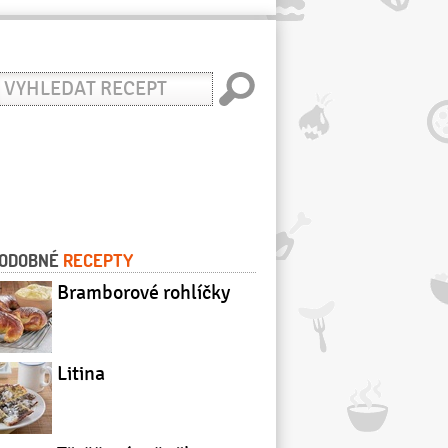
yhledat
ecept
ODOBNÉ
RECEPTY
Bramborové rohlíčky
Litina