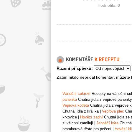
Hodnotilo:
0
KOMENTÁŘE
K RECEPTU
Řazení příspěvků:
Zatím nikdo nepřidal komentář, můžete b
Vánoční cukroví
Recepty na vánoční cukr
panenka
Chutná jídla z vepřové panenky
Vepřová kotleta
Chutná jídla z vepřové k
Chutná jídla z králíka
|
Vepřová plec
Chut
krkovice
|
Hovězí zadní
Chutná jídla ze 
si všichni zamilují
|
Jehněčí kýta
Chutná 
bramborová těsta pro pečení
|
Hovězí kl