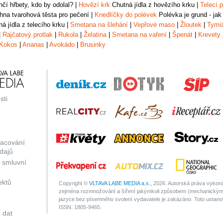
čí hřbety, kdo by odolal?
|
Hovězí krk
Chutná jídla z hovězího krku
|
Telecí p
na tvarohová těsta pro pečení
|
Knedlíčky do polévek
Polévka je grund - jak
á jídla z telecího krku
|
Smetana na šlehání
|
Vepřové maso
|
Žloutek
|
Tymi
|
Rajčatový protlak
|
Rukola
|
Želatina
|
Smetana na vaření
|
Špenát
|
Krevety
Kokos
|
Ananas
|
Avokádo
|
Brusinky
sti
racování
dajů
 smluvní
ektů
Copyright ©
VLTAVA LABE MEDIA a.s.,
2026. Autorská práva vykonáv
zejména rozmnožování a šíření jakýmkoli způsobem (mechanickým 
jazyce bez písemného svolení vydavatele je zakázáno. Toto ustanove
ISSN: 1805-9465.
 dat