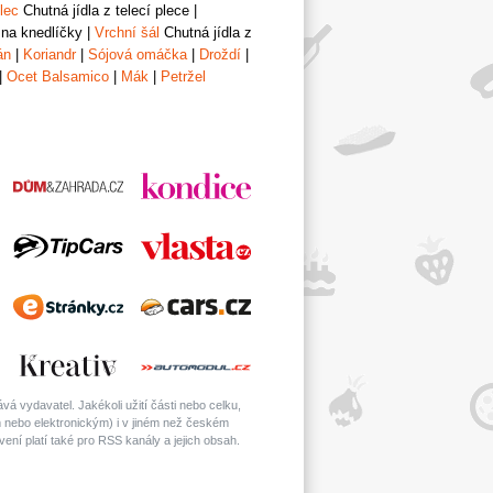
lec
Chutná jídla z telecí plece
|
 na knedlíčky
|
Vrchní šál
Chutná jídla z
án
|
Koriandr
|
Sójová omáčka
|
Droždí
|
|
Ocet Balsamico
|
Mák
|
Petržel
á vydavatel. Jakékoli užití části nebo celku,
nebo elektronickým) i v jiném než českém
ní platí také pro RSS kanály a jejich obsah.