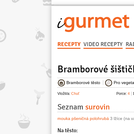
RECEPTY
VIDEO RECEPTY
RA
Bramborové šištič
Bramborové těsto
Pro vegeta
Vložil/a:
Chuť
Porce:
4
Seznam
surovin
mouka pšeničná polohrubá
3 lžíce (na v
Na těsto: