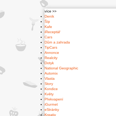
více >>
Deník
Šíp
Kafe
iReceptář
Cars
Dům a zahrada
TipCars
Annonce
Realcity
Dotyk
National Geographic
Automix
Vlasta
Story
Kondice
Květy
Překvapení
iGurmet
eStránky
Kreativ