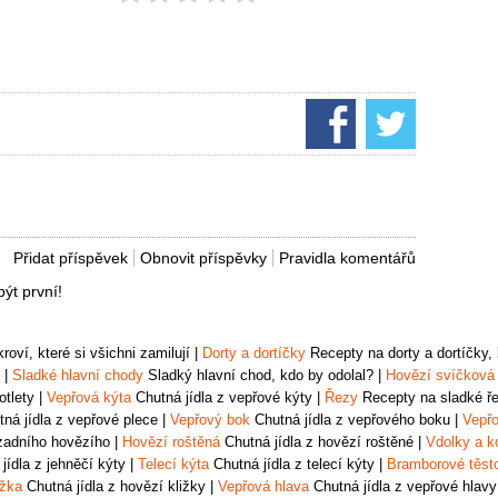
Přidat příspěvek
Obnovit příspěvky
Pravidla komentářů
ýt první!
oví, které si všichni zamilují
|
Dorty a dortíčky
Recepty na dorty a dortíčky, k
|
Sladké hlavní chody
Sladký hlavní chod, kdo by odolal?
|
Hovězí svíčková
otlety
|
Vepřová kýta
Chutná jídla z vepřové kýty
|
Řezy
Recepty na sladké řez
ná jídla z vepřové plece
|
Vepřový bok
Chutná jídla z vepřového boku
|
Vepřo
zadního hovězího
|
Hovězí roštěná
Chutná jídla z hovězí roštěné
|
Vdolky a k
jídla z jehněčí kýty
|
Telecí kýta
Chutná jídla z telecí kýty
|
Bramborové těst
ižka
Chutná jídla z hovězí kližky
|
Vepřová hlava
Chutná jídla z vepřové hlavy