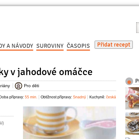
V
r
Přidat recept
DY A NÁVODY
SUROVINY
ČASOPIS
ky v jahodové omáčce
P
riány
Pro děti
Doba přípravy:
55 min.
Obtížnost přípravy:
Snadný
Kuchyně:
česká
ál)