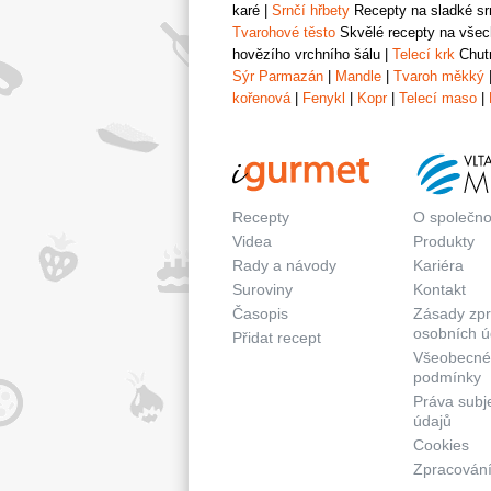
karé
|
Srnčí hřbety
Recepty na sladké srn
Tvarohové těsto
Skvělé recepty na všech
hovězího vrchního šálu
|
Telecí krk
Chutn
Sýr Parmazán
|
Mandle
|
Tvaroh měkký
kořenová
|
Fenykl
|
Kopr
|
Telecí maso
|
Recepty
O společno
Videa
Produkty
Rady a návody
Kariéra
Suroviny
Kontakt
Časopis
Zásady zp
osobních ú
Přidat recept
Všeobecné
podmínky
Práva subj
údajů
Cookies
Zpracování