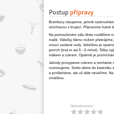
Postup
přípravy
Brambory oloupeme, jemně nastrouháme 
smíchanou s krupicí. Připravíme hutné t
Na pomoučeném válu těsto rozdělíme na n
malík. Válečky šikmo nožem překrájíme,
vroucí osolené vody. Vařečkou je opat
povrch (trvá to asi 5 - 6 minut). Šišk
mákem a cukrem. Opatrně je promíchám
Jahody prosypeme cukrem a necháme mí
rozmixujeme. Směs dáme do kastrolku
a prošleháme, ale už dále nevaříme. Na t
omáčkou.
Nehodnoceno