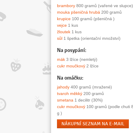
brambory
800 gramů (vařené ve slupce)
mouka pšeničná hrubá
200 gramů
krupice
100 gramů (pšeničná )
vejce
1 kus
žloutek
1 kus
sůl
1 špetka (orientační množství)
Na posypání:
mák
3 lžíce (nemletý)
cukr moučkový
2 lžíce
Na omáčku:
jahody
400 gramů (mražené)
tvaroh měkký
200 gramů
smetana
1 decilitr (30%)
cukr moučkový
100 gramů (podle chuti 
g )
NÁKUPNÍ SEZNAM NA E-MAIL