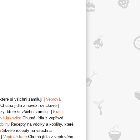
teré si všichni zamilují
|
Vepřová
Chutná jídla z hovězí svíčkové
|
y, které si všichni zamilují
|
Králík
vá krkovice
Chutná jídla z vepřové
oblihy
Recepty na vdolky a koblihy, které
o
Skvělé recepty na všechna
|
Vepřové karé
Chutná jídla z vepřového