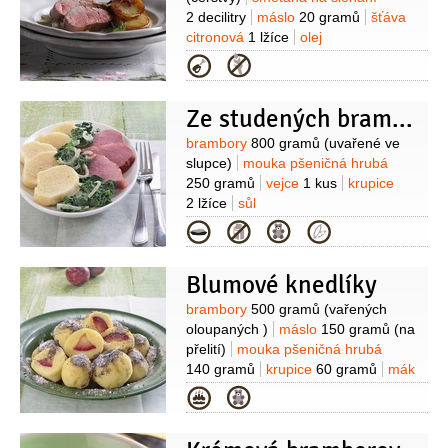
2 decilitry
máslo
20 gramů
šťáva
citronová
1 lžíce
olej
olivový
pepř
sůl
vepřové maso
Kategorie
600 gramů
(panenka)
Ze studených brambor
Suroviny
brambory
800 gramů
(uvařené ve
slupce)
mouka pšeničná hrubá
250 gramů
vejce
1 kus
krupice
2 lžíce
sůl
Kategorie
Blumové knedlíky
Suroviny
brambory
500 gramů
(vařených
oloupaných )
máslo
150 gramů
(na
přelití)
mouka pšeničná hrubá
140 gramů
krupice
60 gramů
mák
5 lžic
(mletý, na ozdobu)
cukr
Kategorie
moučkový
5 lžic
(na ozdobu)
vejce
1 kus
sůl
mouka pšeničná hladká