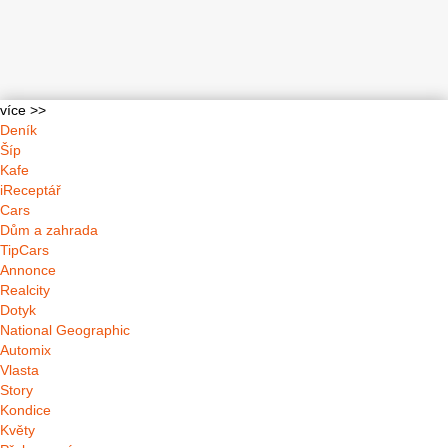
více >>
Deník
Šíp
Kafe
iReceptář
Cars
Dům a zahrada
TipCars
Annonce
Realcity
Dotyk
National Geographic
Automix
Vlasta
Story
Kondice
Květy