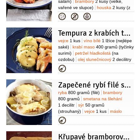
salám)
brambory
2 kusy
(velké,
(rozpuštěné)
droždí
25 gramů
cukr
vařené ve slupce)
houska
2 kusy
(z
3 lžíce
sůl
1 špetka
Na marmeládu:
předešlého dne)
cibule
1 kus
vejce
Kategorie
zázvor
1 lžička
(strouhaný
1 kus
(malé)
vejce
1 kus
(vařené
najmno)
mrkev
200 gramů
natvrdo)
vývar zeleninový
(nastrouhná najemno)
cukr krystal
Tempura z krabích tyčinek s bramborovo-fenyklovou kaší
1 decilitr
česnek
4 stroužky
4 lžíce
voda
1 decilitr
Suroviny
vejce
1 kus
víno bílé
1 lžíce
(nejlépe
saké)
krabí maso
400 gramů
(tyčinky
surimi)
petržel hladkolistá
(na
ozdobu)
olej slunečnicový
2 decilitry
(na smažení)
mouka pšeničná
Kategorie
hladká
3/4
hrnku
voda
3/4
hrnku
mouka pšeničná hladká
Zapečené rybí filé s bramborami a limetkami
1/2
hrnku
(na obalení)
moučka
kukuřičná (škrob)
1/4
hrnku
Na kaši:
Suroviny
ryba
800 gramů
(filé)
brambory
brambory
850 gramů
mléko
800 gramů
smetana na šlehání
2 decilitry
fenykl
1/2
kusu
(puk)
olej
1 decilitr
sýr
50 gramů
olivový
3 lžíce
sůl
(strouhaný)
vejce
1 kus
máslo
30 gramů
česnek
2 stroužky
cibule
Kategorie
2 kusy
šťáva limetková
2 lžíce
Křupavé bramborové lupínky