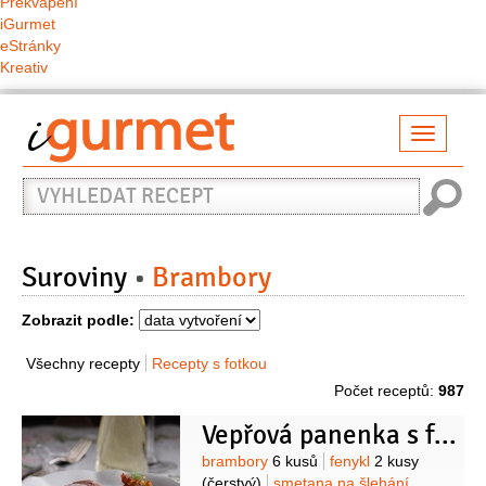
Překvapení
iGurmet
eStránky
Kreativ
Přepno
naviga
Vyhledat
recept
Suroviny
Brambory
Zobrazit podle:
Všechny recepty
Recepty s fotkou
Počet receptů:
987
Vepřová panenka s fenyklem
Suroviny
brambory
6 kusů
fenykl
2 kusy
(čerstvý)
smetana na šlehání