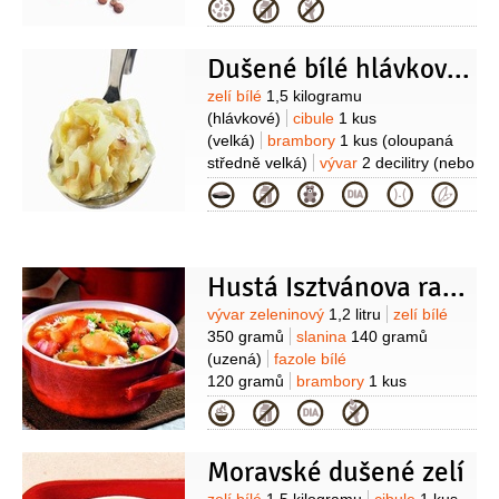
200 gramů
(nebo 2 stonky
Kategorie
řapíkatého)
slanina anglická
125 gramů
(vcelku)
cibule
1 kus
olej
Dušené bílé hlávkové zelí
olivový
2 lžíce
bobkový list
2 kusy
(celý)
Suroviny
zelí bílé
1,5 kilogramu
(hlávkové)
cibule
1 kus
(velká)
brambory
1 kus
(oloupaná
středně velká)
vývar
2 decilitry
(nebo
voda)
olej
0,7 decilitru
ocet
Kategorie
2 lžíce
mouka pšeničná hladká
1 lžíce
kmín
1 lžička
cukr
Hustá Isztvánova rakeťačka
Suroviny
vývar zeleninový
1,2 litru
zelí bílé
350 gramů
slanina
140 gramů
(uzená)
fazole bílé
120 gramů
brambory
1 kus
(nastrouhaná)
cibule
1 kus
sádlo
Kategorie
1/2
lžíce
(škvařené)
česnek
1 stroužek
kmín
Moravské dušené zelí