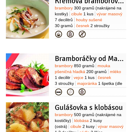
Krémová bramborová polévka
(na posypání válu)
Suroviny
brambory
300 gramů
(nakrájené na
kostky)
cibule
1 kus
vývar masový
7 decilitrů
houby sušené
30 gramů
česnek
2 stroužky
(plátky)
smetana na šlehání
1 decilitr
Kategorie
(33%)
máslo
40 gramů
slanina
anglická
2 plátky
(nakrájená na
nudličky)
tymián
1 špetka
Bramboráčky od Marie
Suroviny
brambory
850 gramů
mouka
pšeničná hladká
200 gramů
mléko
1 decilitr
vejce
1 kus
česnek
3 stroužky
majoránka
1 špetka
(dle
chuti)
pepř černý
1 špetka
(mletý, dle
Kategorie
chuti)
olej slunečnicový
1 decilitr
(množství je orientační, na smažení)
Gulášovka s klobásou
Suroviny
brambory
500 gramů
(nakrájené na
kostičky)
klobása
2 kusy
(ostrá)
cibule
2 kusy
vývar masový