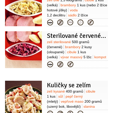
Suroviny
zelí bílé
1,5 kilogramu
cibule
1 kus
(velká)
brambory
1 kus
(nebo 2 lžíce
hotové jíšky)
voda
1,2 decilitru
sádlo
2 lžíce
(škvařené)
cukr
2 lžíce
ocet
Kategorie
2 lžíce
kmín
1/2
lžičky
pepř černý
(mletý)
Sterilované červené zelí s bramborami
Suroviny
zelí sterilované
500 gramů
(červené)
brambory
2 kusy
(oloupané)
cibule
1 kus
(velká)
vývar masový
5 lžic
kompot
brusinkový
3 lžíce
slanina
2 lžíce
(na
Kategorie
kostičky)
olej
1 lžíce
šťáva
citronová
pepř černý
(mletý)
Kuličky se zelím
Suroviny
zelí kysané
400 gramů
cibule
1 kus
sůl
pepř černý
(mletý)
vepřové maso
200 gramů
(uzený bok, libovější)
slanina
50 gramů
sádlo
2 lžíce
(škvařené)