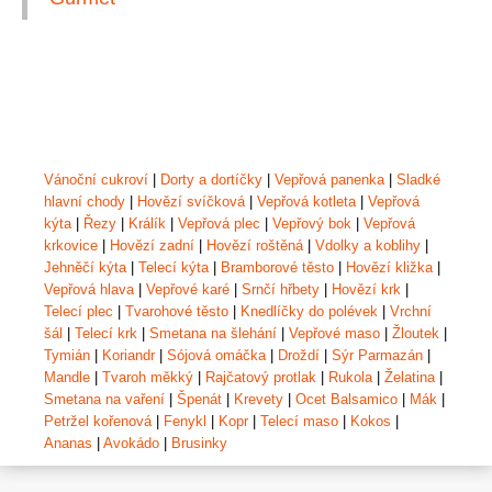
Vánoční cukroví
|
Dorty a dortíčky
|
Vepřová panenka
|
Sladké
hlavní chody
|
Hovězí svíčková
|
Vepřová kotleta
|
Vepřová
kýta
|
Řezy
|
Králík
|
Vepřová plec
|
Vepřový bok
|
Vepřová
krkovice
|
Hovězí zadní
|
Hovězí roštěná
|
Vdolky a koblihy
|
Jehněčí kýta
|
Telecí kýta
|
Bramborové těsto
|
Hovězí kližka
|
Vepřová hlava
|
Vepřové karé
|
Srnčí hřbety
|
Hovězí krk
|
Telecí plec
|
Tvarohové těsto
|
Knedlíčky do polévek
|
Vrchní
šál
|
Telecí krk
|
Smetana na šlehání
|
Vepřové maso
|
Žloutek
|
Tymián
|
Koriandr
|
Sójová omáčka
|
Droždí
|
Sýr Parmazán
|
Mandle
|
Tvaroh měkký
|
Rajčatový protlak
|
Rukola
|
Želatina
|
Smetana na vaření
|
Špenát
|
Krevety
|
Ocet Balsamico
|
Mák
|
Petržel kořenová
|
Fenykl
|
Kopr
|
Telecí maso
|
Kokos
|
Ananas
|
Avokádo
|
Brusinky