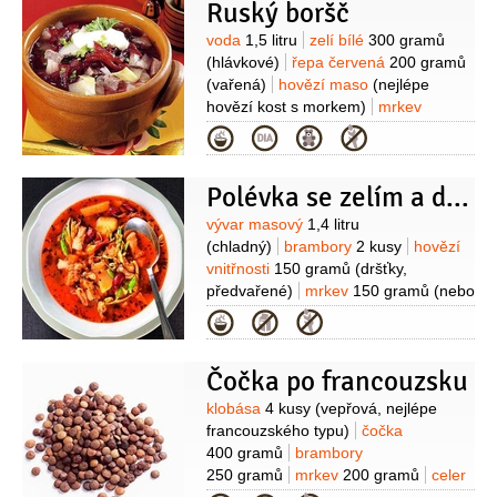
Ruský boršč
Suroviny
voda
1,5 litru
zelí bílé
300 gramů
(hlávkové)
řepa červená
200 gramů
(vařená)
hovězí maso
(nejlépe
hovězí kost s morkem)
mrkev
100 gramů
(nebo jiná kořenová
Kategorie
zelenina)
slanina
100 gramů
brambory
1 kus
(syrová,
Polévka se zelím a dršťkami
oloupaná)
cibule
1 kus
smetana
zakysaná
1,25 decilitru
(15%)
Suroviny
vývar masový
1,4 litru
(chladný)
brambory
2 kusy
hovězí
vnitřnosti
150 gramů
(dršťky,
předvařené)
mrkev
150 gramů
(nebo
jiná kořenová zelenina)
zelí bílé
Kategorie
120 gramů
cibule
1 kus
fazole
červené
3 lžíce
(z konzervy)
rajčátka
Čočka po francouzsku
cherry
4 kusy
máslo
1 lžíce
Suroviny
klobása
4 kusy
(vepřová, nejlépe
francouzského typu)
čočka
400 gramů
brambory
250 gramů
mrkev
200 gramů
celer