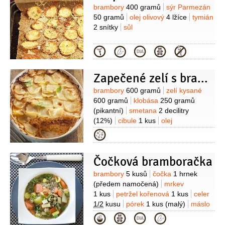
Suroviny
brambory
400 gramů
sýr Parmezán
50 gramů
olej olivový
4 lžíce
tymián
2 snítky
sůl
Kategorie
Zapečené zelí s bramborami a klobásou
Suroviny
brambory
600 gramů
zelí kysané
600 gramů
klobása
250 gramů
(pikantní)
smetana
2 decilitry
(12%)
cibule
1 kus
olej
4 lžíce
paprika sladká
1 lžíce
Kategorie
(mletá)
rajčatový protlak
1 lžička
máslo
2 lžíce
(na vymazání)
Čočková bramboračka
Suroviny
brambory
5 kusů
čočka
1 hrnek
(předem namočená)
mrkev
1 kus
petržel kořenová
1 kus
celer
1/2
kusu
pórek
1 kus
(malý)
máslo
1 lžíce
majoránka
1 lžíce
kmín
Kategorie