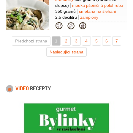
Suroviny
slupce)
mouka pšeničná polohrubá
350 gramů
smetana na šlehání
2,5 decilitru
žampiony
200 gramů
rukola
100 gramů
sýr
Kategorie
Parmezán
40 gramů
vejce
1 kus
žloutek
1 kus
olej olivový
Předchozí strana
1
3 lžíce
2
3
4
5
6
7
Následující strana
VIDEO
RECEPTY