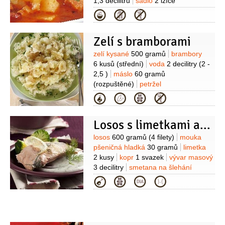
1,3 decilitru
sádlo
2 lžíce
(škvařené)
petržel kadeřavá/kudrnka
Kategorie
2 lžíce
(na jemno
nasekaná)
rajčatový protlak
Zelí s bramborami
1 lžíce
paprika sladká
1 lžíce
(mletá)
pepř černý
1 špetka
(mletý)
Suroviny
zelí kysané
500 gramů
brambory
6 kusů
(střední)
voda
2 decilitry
(2 -
2,5 )
máslo
60 gramů
(rozpuštěné)
petržel
kadeřavá/kudrnka
1 svazek
Kategorie
(nasekaná)
pepř černý
1 špetka
(drcený, podle chuti)
kmín
Losos s limetkami a koprovou omáčkou
1 špetka
sůl
1 špetka
(podle chuti)
Suroviny
losos
600 gramů
(4 filety)
mouka
pšeničná hladká
30 gramů
limetka
2 kusy
kopr
1 svazek
vývar masový
3 decilitry
smetana na šlehání
2 decilitry
máslo
30 gramů
Na
Kategorie
přílohu:
brambory
400 gramů
celer
250 gramů
brokolice
1/2
kusu
mléko
1,5 decilitru
máslo
60 gramů
sůl