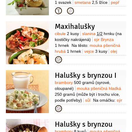
1 svazek
smetana
2,5 lžíce
pepř
černý
(mletý)
sůl
vejce
(na
Kategorie
potření)
mouka pšeničná hladká
(na
vál)
Maxihalušky
Suroviny
cibule
2 kusy
slanina
1/2
hrnku
(na
kostičky nakrájená)
sýr Brynza
1 hrnek
Na těsto:
mouka pšeničná
hrubá
1 hrnek
vejce
3 kusy
olej
3 lžíce
sůl
Kategorie
Halušky s brynzou I
Suroviny
brambory
500 gramů
(syrové,
oloupané)
mouka pšeničná hladká
250 gramů
(může být i trochu více,
podle potřeby)
sůl
Na omáčku:
sýr
Brynza
100 gramů
smetana na
Kategorie
vaření
1,5 decilitru
máslo
40 gramů
mouka pšeničná hladká
Halušky s brynzou
1 lžíce
Na doplnění:
olomoucké
tvarůžky
120 gramů
slanina
brambory
8 kusů
mouka pšeničná