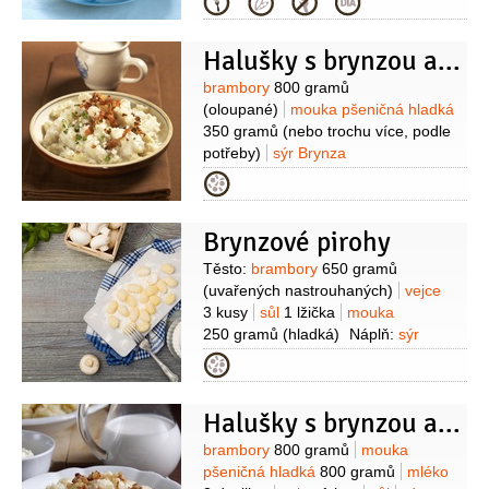
Kategorie
Halušky s brynzou a slaninou
Suroviny
brambory
800 gramů
(oloupané)
mouka pšeničná hladká
350 gramů
(nebo trochu více, podle
potřeby)
sýr Brynza
200 gramů
slanina anglická
Kategorie
50 gramů
slanina
50 gramů
(obyčejná)
vejce
1 kus
cibule
1 kus
Brynzové pirohy
(malá)
sůl
pažitka
1 lžíce
(nakrájená, na posypání)
Suroviny
Těsto:
brambory
650 gramů
(uvařených nastrouhaných)
vejce
3 kusy
sůl
1 lžička
mouka
250 gramů
(hladká)
Náplň:
sýr
Brynza
400 gramů
Na ozdobu:
Kategorie
kopr
škvarky
sýr Brynza
smetana
zakysaná
Halušky s brynzou a škvarky
Suroviny
brambory
800 gramů
mouka
pšeničná hladká
800 gramů
mléko