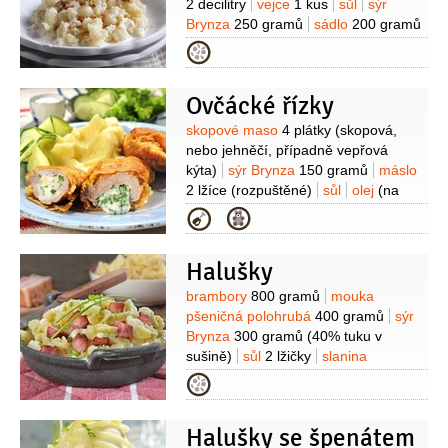
2 decilitry
vejce
1 kus
sůl
sýr
Brynza
250 gramů
sádlo
200 gramů
(syrové)
smetana
1,5 decilitru
Kategorie
Ovčácké řízky
Suroviny
skopové maso
4 plátky
(skopová,
nebo jehněčí, případně vepřová
kýta)
sýr Brynza
150 gramů
máslo
2 lžíce
(rozpuštěné)
sůl
olej
(na
smažení)
petržel kadeřavá/kudrnka
Kategorie
(na ozdobení)
Na obalení:
mouka
pšeničná hladká
(podle
Halušky
potřeby)
vejce
2 kusy
strouhanka
Suroviny
brambory
800 gramů
mouka
pšeničná polohrubá
400 gramů
sýr
Brynza
300 gramů
(40% tuku v
sušině)
sůl
2 lžičky
slanina
200 gramů
(uzená)
Kategorie
Halušky se špenátem