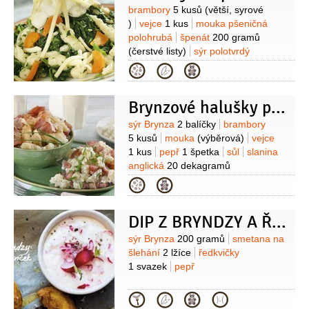
Suroviny
brambory
5 kusů
(větší, syrové
)
vejce
1 kus
mouka pšeničná
polohrubá
špenát
200 gramů
(čerstvé listy)
sýr polotvrdý
100 gramů
(Eidam nastrouhaný)
sýr
Kategorie
Brynza
100 gramů
(čerstvá)
cibule
1 kus
mrkev
1 kus
(uvařená,
Brynzové halušky podle Andrey Kerestešové
malá)
olej
Suroviny
sýr Brynza
2 balíčky
brambory
5 kusů
mouka
(výběrová)
vejce
1 kus
pepř
1 špetka
sůl
slanina
anglická
20 dekagramů
Kategorie
DIP Z BRYNDZY A ŘEDKVIČEK
Suroviny
sýr Brynza
200 gramů
smetana na
šlehání
2 lžíce
ředkvičky
1 svazek
pepř
Kategorie