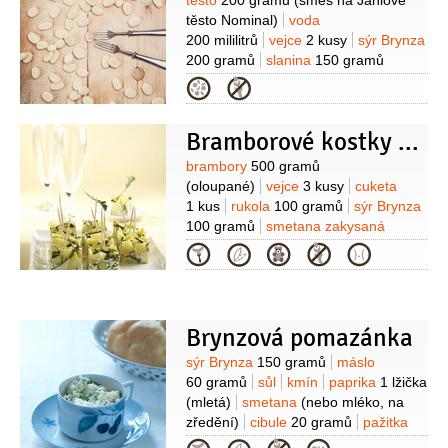
Suroviny
těsto
200 gramů
(směs na Jáhlové
těsto Nominal)
voda
200 mililitrů
vejce
2 kusy
sýr Brynza
200 gramů
slanina
150 gramů
Kategorie
Bramborové kostky s cuketou a rukolou
Suroviny
brambory
500 gramů
(oloupané)
vejce
3 kusy
cuketa
1 kus
rukola
100 gramů
sýr Brynza
100 gramů
smetana zakysaná
1,5 decilitru
pepř černý
(mletý)
sůl
Kategorie
Brynzová pomazánka
Suroviny
sýr Brynza
150 gramů
máslo
60 gramů
sůl
kmín
paprika
1 lžička
(mletá)
smetana
(nebo mléko, na
zředění)
cibule
20 gramů
pažitka
1 lžíce
(nakrájená)