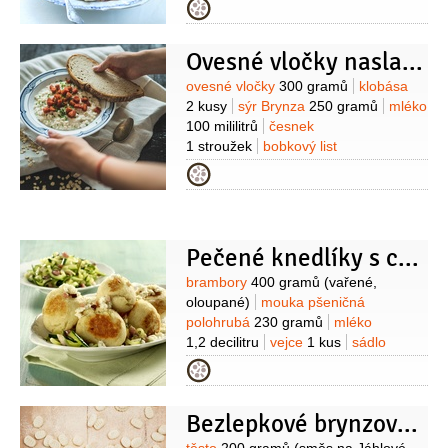
vál)
Na náplň:
brambory
4 kusy
sýr
Kategorie
Brynza
150 gramů
Na doplnění:
cibule
3 kusy
(nakrájené a osmažené
Ovesné vločky naslano
na oleji dozlatova, nebo 200 g
nadrobno nakrájené slaniny opečené
Suroviny
ovesné vločky
300 gramů
klobása
na pánvi dozlatova)
2 kusy
sýr Brynza
250 gramů
mléko
100 mililitrů
česnek
1 stroužek
bobkový list
1 kus
sůl
čerstvě mletý pepř
Kategorie
Pečené knedlíky s cuketou a brynzou
Suroviny
brambory
400 gramů
(vařené,
oloupané)
mouka pšeničná
polohrubá
230 gramů
mléko
1,2 decilitru
vejce
1 kus
sádlo
50 gramů
máslo
30 gramů
droždí
Kategorie
30 gramů
cukr
1 špetka
sůl
Na
cuketu na slanině:
cuketa
Bezlepkové brynzové halušky
500 gramů
slanina anglická
100 gramů
pepř černý
(mletý)
sůl