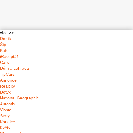
více >>
Deník
Šíp
Kafe
iReceptář
Cars
Dům a zahrada
TipCars
Annonce
Realcity
Dotyk
National Geographic
Automix
Vlasta
Story
Kondice
Květy