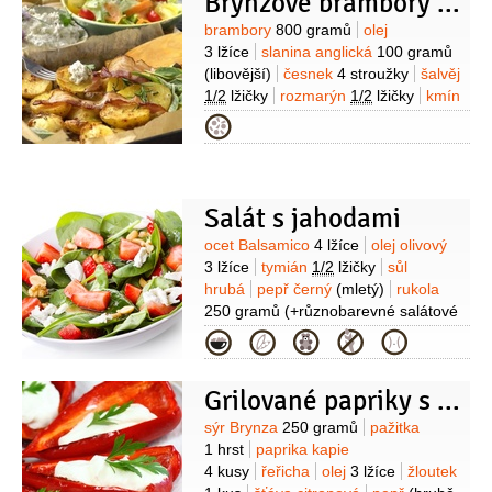
Brynzové brambory s bylinkami
Suroviny
brambory
800 gramů
olej
3 lžíce
slanina anglická
100 gramů
(libovější)
česnek
4 stroužky
šalvěj
1/2
lžičky
rozmarýn
1/2
lžičky
kmín
1 lžička
paprika pálivá
sýr Brynza
Kategorie
150 gramů
(40% tuku v sušině)
Salát s jahodami
Suroviny
ocet Balsamico
4 lžíce
olej olivový
3 lžíce
tymián
1/2
lžičky
sůl
hrubá
pepř černý
(mletý)
rukola
250 gramů
(+různobarevné salátové
lístky)
jahody
250 gramů
ořechy
Kategorie
(nasekané, pražené)
sýr Brynza
(Cottage, nebo podobný sýr)
Grilované papriky s brynzou
Suroviny
sýr Brynza
250 gramů
pažitka
1 hrst
paprika kapie
4 kusy
řeřicha
olej
3 lžíce
žloutek