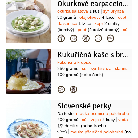
Okurkové carpaccio s brynzou
Suroviny
okurka salátová
1 kus
sýr Brynza
80 gramů
olej olivový
4 lžíce
ocet
Balsamico
1 lžíce
kopr
2 snítky
(čerstvý)
pepř
(čerstvě drcený)
sůl
Kategorie
Kukuřičná kaše s bryndzou a slaninou
Suroviny
kukuřičná krupice
250 gramů
sůl
sýr Brynza
slanina
100 gramů
(nebo špek)
Kategorie
Slovenské perky
Suroviny
Na těsto:
mouka pšeničná polohrubá
400 gramů
sůl
vejce
2 kusy
voda
1/2
decilitru
(nebo trochu
více)
mouka pšeničná polohrubá
(na