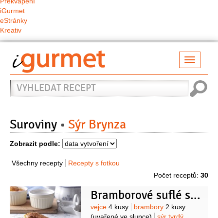
Překvapení
iGurmet
eStránky
Kreativ
Přepno
naviga
Vyhledat
recept
Suroviny
Sýr Brynza
Zobrazit podle:
Všechny recepty
Recepty s fotkou
Počet receptů:
30
Bramborové suflé se sýrem
Suroviny
vejce
4 kusy
brambory
2 kusy
(uvařené ve slupce)
sýr tvrdý