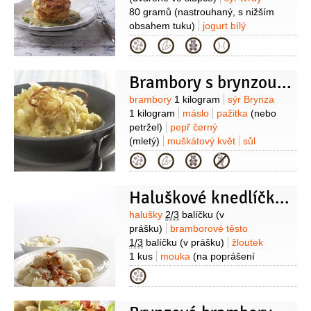
80 gramů
(nastrouhaný, s nižším
obsahem tuku)
jogurt bílý
2 lžíce
mouka pšeničná hladká
Kategorie
1 lžíce
petržel hladkolistá
1 lžíce
(nasekaná)
sůl
olej
(na vymazání
Brambory s brynzou Haliny Pawlowské
formiček)
mouka pšeničná hladká
(na vysypání formiček)
Na omáčku:
Suroviny
brambory
1 kilogram
sýr Brynza
žampiony
3 kusy
brambory
1 kus
1 kilogram
máslo
pažitka
(nebo
(střední)
mrkev
1/2
kusu
petržel)
pepř černý
(menší)
sýr Brynza
30 gramů
olej
(mletý)
muškátový květ
sůl
olivový
1/2
lžíce
řeřicha
1/2
lžíce
Kategorie
(čerstvá)
pepř černý
(mletý)
sůl
Haluškové knedlíčky s brynzou
Suroviny
halušky
2/3
balíčku
(v
prášku)
bramborové těsto
1/3
balíčku
(v prášku)
žloutek
1 kus
mouka
(na poprášení
tácku)
sýr Brynza
Kategorie
120 gramů
slanina anglická
80 gramů
(plátky)