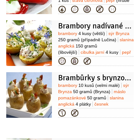
1 kus
šťáva citronová
pepř
(hrubě
namletý)
sůl
Kategorie
Brambory nadívané brynzou
Suroviny
brambory
4 kusy
(větší)
sýr Brynza
250 gramů
(případně Lučina)
slanina
anglická
150 gramů
(libovější)
cibulka jarní
4 kusy
pepř
černý
(mletý)
sůl
pažitka
brutnák
Kategorie
Brambůrky s brynzou a slaninkou
Suroviny
brambory
10 kusů
(velmi malé)
sýr
Brynza
50 gramů
(Brynza)
máslo
pomazánkové
50 gramů
slanina
anglická
4 plátky
česnek
2 stroužky
oregano
3 snítky
sůl
Kategorie