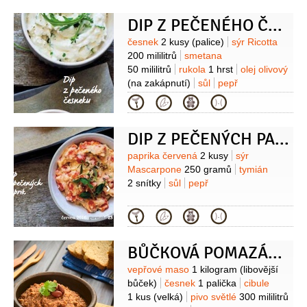
DIP Z PEČENÉHO ČESNEKU
Suroviny
česnek
2 kusy
(palice)
sýr Ricotta
200 mililitrů
smetana
50 mililitrů
rukola
1 hrst
olej olivový
(na zakápnutí)
sůl
pepř
Kategorie
DIP Z PEČENÝCH PAPRIK
Suroviny
paprika červená
2 kusy
sýr
Mascarpone
250 gramů
tymián
2 snítky
sůl
pepř
Kategorie
BŮČKOVÁ POMAZÁNKA
Suroviny
vepřové maso
1 kilogram
(libovější
bůček)
česnek
1 palička
cibule
1 kus
(velká)
pivo světlé
300 mililitrů