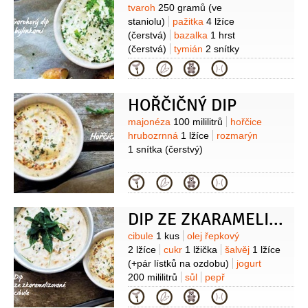
Suroviny
tvaroh
250 gramů
(ve
staniolu)
pažitka
4 lžíce
(čerstvá)
bazalka
1 hrst
(čerstvá)
tymián
2 snítky
(čerstvý)
petržel hladkolistá
1 hrst
Kategorie
(čerstvá)
sůl
pepř
HOŘČIČNÝ DIP
Suroviny
majonéza
100 mililitrů
hořčice
hrubozrnná
1 lžíce
rozmarýn
1 snítka
(čerstvý)
Kategorie
DIP ZE ZKARAMELIZOVANÉ CIBULE
Suroviny
cibule
1 kus
olej řepkový
2 lžíce
cukr
1 lžička
šalvěj
1 lžíce
(+pár lístků na ozdobu)
jogurt
200 mililitrů
sůl
pepř
Kategorie