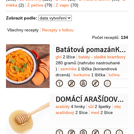
mléka
(2)
Z pečiva
(79)
Z vajec
(70)
Zobrazit podle:
Všechny recepty
Recepty s fotkou
Počet receptů:
134
Batátová pomazánKa s kváskovým chlebem
Suroviny
ghí
2 lžíce
batáty - sladké brambory
280 gramů
(nahrubo nastrouhané
)
semínka
1 lžička
(koriandrová
drcená)
kurkuma
1 lžička
lučina
200 gramů
Kategorie
DOMÁCÍ ARAŠÍDOVÉ MÁSLO
Suroviny
arašídy
4 hrnky
sůl
2 špetky
olej
arašídový
2 lžíce
med
2 lžíce
Kategorie