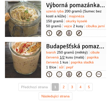
Výborná pomazánka z uzené ryby
Suroviny
uzená ryba
200 gramů
(Sumec bez
kostí a kůže)
majonéza
150 gramů
okurky kyselé
50 gramů
vejce
2 kusy
cibulka jarní
2 kusy
hořčice plnotučná
Kategorie
1 lžíce
sůl
pepř
Budapešťská pomazánka
Suroviny
tvaroh
250 gramů
(měkký)
cibule
červená
1/2
kusu
(malá)
paprika
červená
1 kus
paprika sladká
1 lžíce
sůl
pepř
Kategorie
Předchozí strana
1
2
3
4
5
Následující strana