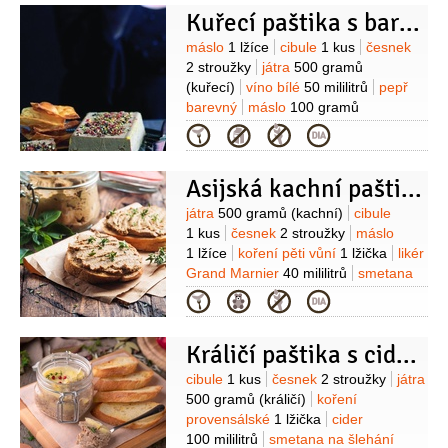
Kuřecí paštika s barevným pepřem
Suroviny
máslo
1 lžíce
cibule
1 kus
česnek
2 stroužky
játra
500 gramů
(kuřecí)
víno bílé
50 mililitrů
pepř
barevný
máslo
100 gramů
(rozpuštěné)
Kategorie
Asijská kachní paštika
Suroviny
játra
500 gramů
(kachní)
cibule
1 kus
česnek
2 stroužky
máslo
1 lžíce
koření pěti vůní
1 lžička
likér
Grand Marnier
40 mililitrů
smetana
na šlehání
50 mililitrů
máslo
Kategorie
100 gramů
(změklé)
máslo
100 gramů
(rozpuštěné)
Králičí paštika s ciderem a jablky
Suroviny
cibule
1 kus
česnek
2 stroužky
játra
500 gramů
(králičí)
koření
provensálské
1 lžička
cider
100 mililitrů
smetana na šlehání