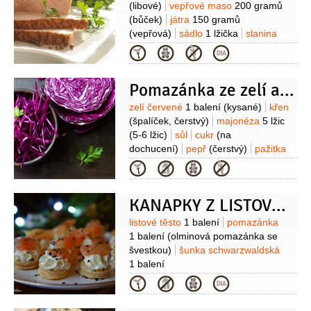
(libové)
vepřové maso
200 gramů
(bůček)
játra
150 gramů
(vepřová)
sádlo
1 lžička
slanina
100 gramů
cibule
1 kus
rohlík
Kategorie
2 kusy
smetana
150 mililitrů
žloutek
3 kusy
Pomazánka ze zelí a křenu
Suroviny
zelí červené
1 balení
(kysané)
křen
(špalíček, čerstvý)
majonéza
5 lžic
(5-6 lžic)
sůl
cukr
(na
dochucení)
pepř
(čerstvý)
pažitka
(nebo petrželka na posypání)
Kategorie
KANAPKY Z LISTOVÉHO TĚSTA
Suroviny
listové těsto
1 balení
pomazánka
1 balení
(olminová pomazánka se
švestkou)
šunka schwarzwaldská
1 balení
Kategorie