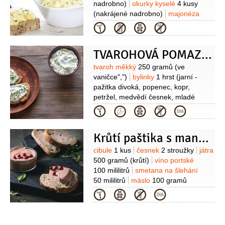
nadrobno)
okurky kyselé
4 kusy
(nakrájené nadrobno)
majonéza
200 gramů
(Hellmann’s
Kategorie
Originál)
hořčice
1 lžička
(gurmánská)
pažitka
(na ozdobu
TVAROHOVÁ POMAZÁNKA S PAŽITKOU A POPENCEM
nasekaná )
sůl
pepř
Suroviny
tvaroh měkký
250 gramů
(ve
vaničce",")
bylinky
1 hrst
(jarní -
pažitka divoká, popenec, kopr,
petržel, medvědí česnek, mladé
pampeliškové listy)
jogurt bílý
Kategorie
150 gramů
olej olivový
1 lžíce
sůl
1 lžička
pečivo
(k podávání)
Krůtí paštika s mandlemi a brusinkami
Suroviny
cibule
1 kus
česnek
2 stroužky
játra
500 gramů
(krůtí)
víno portské
100 mililitrů
smetana na šlehání
50 mililitrů
máslo
100 gramů
(změklé)
mandlové plátky
Kategorie
1 hrst
brusinky
1 hrst
(mražené)
želatina
1 plátek