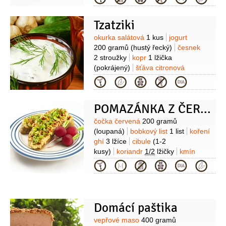
Tzatziki
Suroviny
okurka salátová
1 kus
jogurt
200 gramů
(hustý řecký)
česnek
2 stroužky
kopr
1 lžička
(pokrájený)
šťáva citronová
1 lžíce
olej olivový
2 lžíce
sůl
pepř
Kategorie
POMAZÁNKA Z ČERVENÉ ČOČKY
Suroviny
čočka červená
200 gramů
(loupaná)
bobkový list
1 list
koření
ghí
3 lžíce
cibule
(1-2
kusy)
koriandr
1/2
lžičky
kmín
římský
1/2
lžičky
mrkev
2 kusy
Kategorie
(velká)
sůl
umeocet
Domácí paštika
Suroviny
vepřové maso
400 gramů