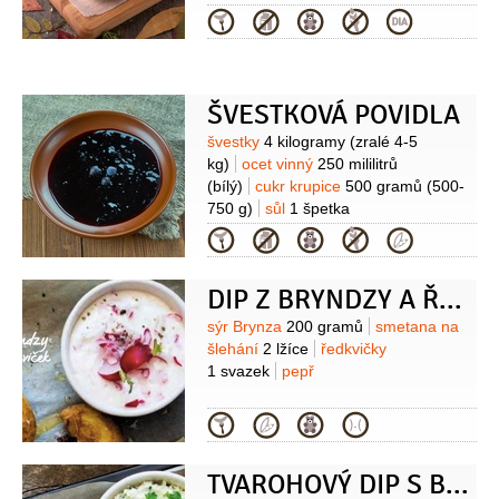
50 mililitrů
máslo
100 gramů
Kategorie
(změklé)
želatina
1 plátek
jablka
1/2
kusu
ŠVESTKOVÁ POVIDLA
Suroviny
švestky
4 kilogramy
(zralé 4-5
kg)
ocet vinný
250 mililitrů
(bílý)
cukr krupice
500 gramů
(500-
750 g)
sůl
1 špetka
Kategorie
DIP Z BRYNDZY A ŘEDKVIČEK
Suroviny
sýr Brynza
200 gramů
smetana na
šlehání
2 lžíce
ředkvičky
1 svazek
pepř
Kategorie
TVAROHOVÝ DIP S BYLINKAMI