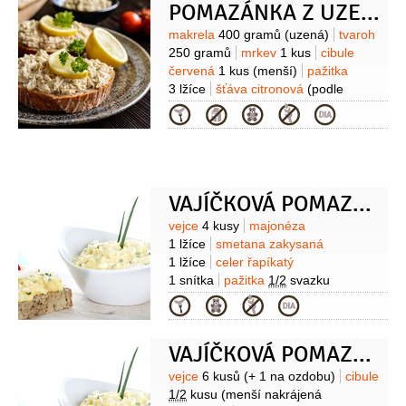
POMAZÁNKA Z UZENÉ MAKRELY I
Suroviny
makrela
400 gramů
(uzená)
tvaroh
250 gramů
mrkev
1 kus
cibule
červená
1 kus
(menší)
pažitka
3 lžíce
šťáva citronová
(podle
chuti)
sůl
pepř
chléb
(k podávání)
Kategorie
VAJÍČKOVÁ POMAZÁNKA II
Suroviny
vejce
4 kusy
majonéza
1 lžíce
smetana zakysaná
1 lžíce
celer řapíkatý
1 snítka
pažitka
1/2
svazku
(čerstvá)
řeřicha
1/2
svazku
Kategorie
(řeřicha)
šťáva citronová
(na
dochucení)
sůl
pepř
VAJÍČKOVÁ POMAZÁNKA I
Suroviny
vejce
6 kusů
(+ 1 na ozdobu)
cibule
1/2
kusu
(menší nakrájená