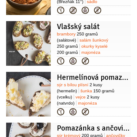
(Březňák 11°)
sádlo
200 gramů
hořčice plnotučná
Kategorie
4 lžíce
kmín
1 lžíce
paprika pálivá
2 lžičky
(mletá 2-3 lžičky)
sůl
Vlašský salát
Suroviny
brambory
250 gramů
(salátové)
salám šunkový
250 gramů
okurky kyselé
200 gramů
majonéza
400 gramů
cibule červená
1/2
kusu
Kategorie
(menší)
jablka
1/2
kusu
worcesterská omáčka
Hermelínová pomazánka
2 lžičky
ocet
1 lžíce
sůl
Suroviny
sýr s bílou plísní
2 kusy
(hermelín)
šunka
150 gramů
(vcelku)
vejce
2 kusy
(natvrdo)
majonéza
220 gramů
jogurt bílý
Kategorie
4 lžíce
hořčice plnotučná
1 lžička
cibule
1 kus
Pomazánka s ančovičkami a černými olivami
(menší)
sůl
pepř
Suroviny
sýr krémový
200 gramů
ančovičky