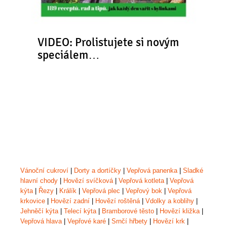
VIDEO: Prolistujete si novým
speciálem…
Vánoční cukroví
|
Dorty a dortíčky
|
Vepřová panenka
|
Sladké
hlavní chody
|
Hovězí svíčková
|
Vepřová kotleta
|
Vepřová
kýta
|
Řezy
|
Králík
|
Vepřová plec
|
Vepřový bok
|
Vepřová
krkovice
|
Hovězí zadní
|
Hovězí roštěná
|
Vdolky a koblihy
|
Jehněčí kýta
|
Telecí kýta
|
Bramborové těsto
|
Hovězí kližka
|
Vepřová hlava
|
Vepřové karé
|
Srnčí hřbety
|
Hovězí krk
|