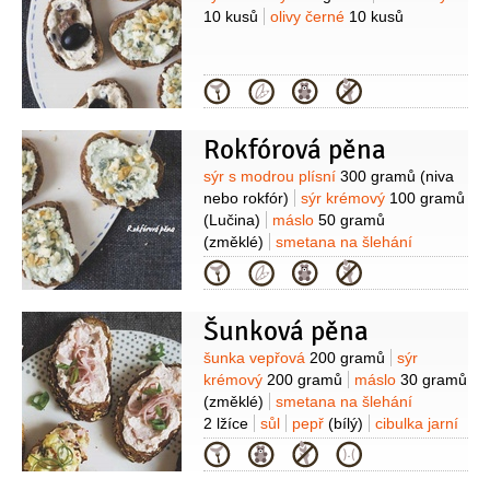
10 kusů
olivy černé
10 kusů
Kategorie
Rokfórová pěna
Suroviny
sýr s modrou plísní
300 gramů
(niva
nebo rokfór)
sýr krémový
100 gramů
(Lučina)
máslo
50 gramů
(změklé)
smetana na šlehání
60 mililitrů
ořechy vlašské
(na
Kategorie
ozdobu)
sůl
Šunková pěna
Suroviny
šunka vepřová
200 gramů
sýr
krémový
200 gramů
máslo
30 gramů
(změklé)
smetana na šlehání
2 lžíce
sůl
pepř
(bílý)
cibulka jarní
(na ozdobu)
Kategorie