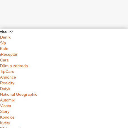
více >>
Deník
Šíp
Kafe
iReceptář
Cars
Dům a zahrada
TipCars
Annonce
Realcity
Dotyk
National Geographic
Automix
Vlasta
Story
Kondice
Květy