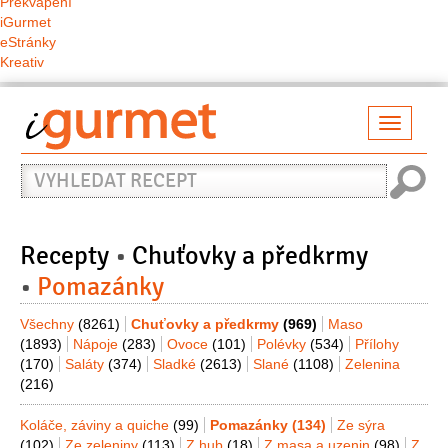
Překvapení
iGurmet
eStránky
Kreativ
Přepno
naviga
Vyhledat
recept
Recepty
Chuťovky a předkrmy
Pomazánky
Všechny
(8261)
Chuťovky a předkrmy
(969)
Maso
(1893)
Nápoje
(283)
Ovoce
(101)
Polévky
(534)
Přílohy
(170)
Saláty
(374)
Sladké
(2613)
Slané
(1108)
Zelenina
(216)
Koláče, záviny a quiche
(99)
Pomazánky
(134)
Ze sýra
(102)
Ze zeleniny
(113)
Z hub
(18)
Z masa a uzenin
(98)
Z