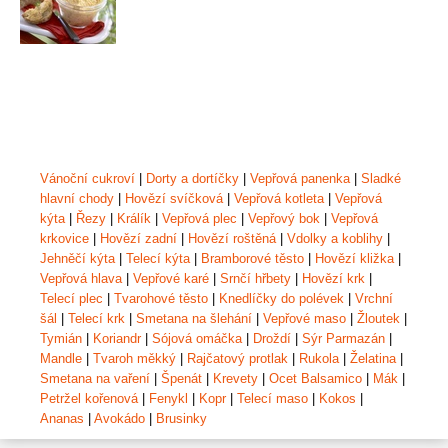
Vánoční cukroví
|
Dorty a dortíčky
|
Vepřová panenka
|
Sladké
hlavní chody
|
Hovězí svíčková
|
Vepřová kotleta
|
Vepřová
kýta
|
Řezy
|
Králík
|
Vepřová plec
|
Vepřový bok
|
Vepřová
krkovice
|
Hovězí zadní
|
Hovězí roštěná
|
Vdolky a koblihy
|
Jehněčí kýta
|
Telecí kýta
|
Bramborové těsto
|
Hovězí kližka
|
Vepřová hlava
|
Vepřové karé
|
Srnčí hřbety
|
Hovězí krk
|
Telecí plec
|
Tvarohové těsto
|
Knedlíčky do polévek
|
Vrchní
šál
|
Telecí krk
|
Smetana na šlehání
|
Vepřové maso
|
Žloutek
|
Tymián
|
Koriandr
|
Sójová omáčka
|
Droždí
|
Sýr Parmazán
|
Mandle
|
Tvaroh měkký
|
Rajčatový protlak
|
Rukola
|
Želatina
|
Smetana na vaření
|
Špenát
|
Krevety
|
Ocet Balsamico
|
Mák
|
Petržel kořenová
|
Fenykl
|
Kopr
|
Telecí maso
|
Kokos
|
Ananas
|
Avokádo
|
Brusinky