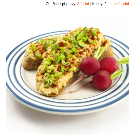
Obtížnost přípravy:
Střední
Kuchyně:
mezinárodní