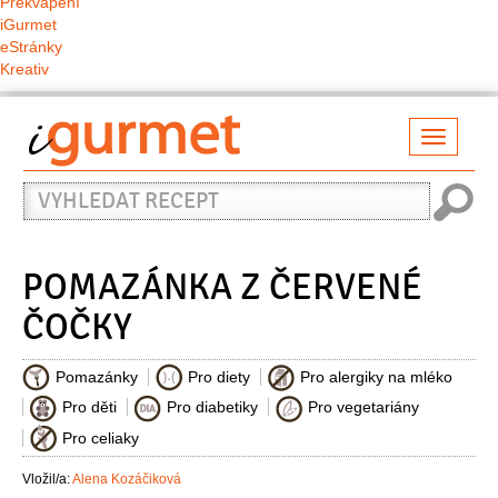
Překvapení
iGurmet
eStránky
Kreativ
Přepno
naviga
Vyhledat
recept
POMAZÁNKA Z ČERVENÉ
ČOČKY
Pomazánky
Pro diety
Pro alergiky na mléko
Pro děti
Pro diabetiky
Pro vegetariány
Pro celiaky
Vložil/a:
Alena Kozáčiková