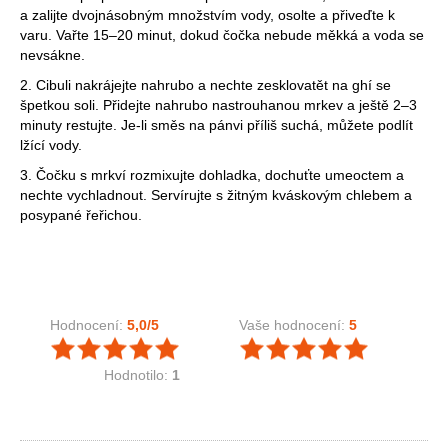
a zalijte dvojnásobným množstvím vody, osolte a přiveďte k
varu. Vařte 15–20 minut, dokud čočka nebude měkká a voda se
nevsákne.
2. Cibuli nakrájejte nahrubo a nechte zesklovatět na ghí se
špetkou soli. Přidejte nahrubo nastrouhanou mrkev a ještě 2–3
minuty restujte. Je-li směs na pánvi příliš suchá, můžete podlít
lžící vody.
3. Čočku s mrkví rozmixujte dohladka, dochuťte umeoctem a
nechte vychladnout. Servírujte s žitným kváskovým chlebem a
posypané řeřichou.
Hodnocení:
5,0
/5
Vaše hodnocení:
5
Hodnotilo:
1