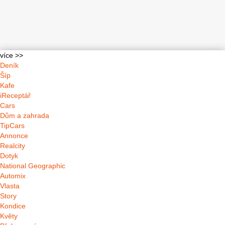
více >>
Deník
Šíp
Kafe
iReceptář
Cars
Dům a zahrada
TipCars
Annonce
Realcity
Dotyk
National Geographic
Automix
Vlasta
Story
Kondice
Květy