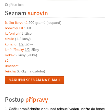
přidat foto
Seznam
surovin
čočka červená
200 gramů (loupaná)
bobkový list
1 list
koření ghí
3 lžíce
cibule
(1-2 kusy)
koriandr
1/2
lžičky
kmín římský
1/2
lžičky
mrkev
2 kusy (velká)
sůl
umeocet
řeřicha
(klíčky na ozdobu)
NÁKUPNÍ SEZNAM NA E-MAIL
Postup
přípravy
1. Čočku propláchněte v sítu pod tekoucí vodou, vložte do hrnce