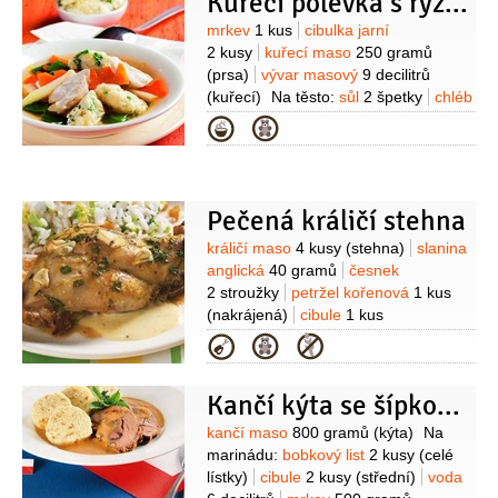
Kuřecí polévka s rýžovými nočky
Suroviny
mrkev
1 kus
cibulka jarní
2 kusy
kuřecí maso
250 gramů
(prsa)
vývar masový
9 decilitrů
(kuřecí)
Na těsto:
sůl
2 špetky
chléb
toastový
2 plátky
(bez kůrky)
rýže
Kategorie
250 gramů
(vařená nebo
dušená)
vejce
1 kus
sýr krémový
30 gramů
pažitka
1 lžíce
(nakrájená)
pepř bílý
1 špetka
Pečená králičí stehna
(mletý)
Suroviny
králičí maso
4 kusy
(stehna)
slanina
anglická
40 gramů
česnek
2 stroužky
petržel kořenová
1 kus
(nakrájená)
cibule
1 kus
(nakrájená)
mrkev
1 kus
Kategorie
(nakrájená)
hořčice ostrá
1 lžíce
olej slunečnicový
2 lžíce
víno
Kančí kýta se šípkovou omáčkou
bílé
1,5 decilitru
Suroviny
kančí maso
800 gramů
(kýta)
Na
marinádu:
bobkový list
2 kusy
(celé
lístky)
cibule
2 kusy
(střední)
voda