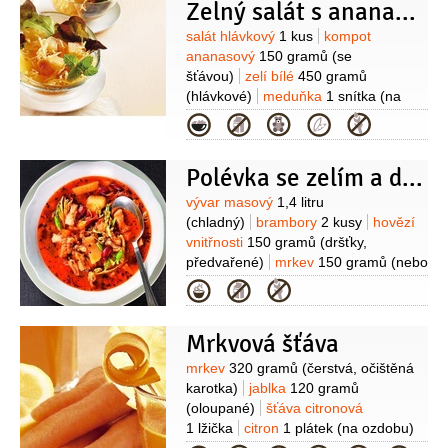
Zelný salát s ananasem
Suroviny
salát hlávkový
1 kus
kompot
ananasový
150 gramů
(se
šťávou)
zelí bílé
450 gramů
(hlávkové)
meduňka
1 snítka
(na
ozdobení)
mrkev
1 kus
Kategorie
(nastrouhaná)
rozinky
1 hrst
(vyprané)
Na nálev:
olej slunečnicový
Polévka se zelím a dršťkami
2 lžíce
sůl
1 špetka
(dle chuti )
ocet
jablečný
3 lžíce
(dle chuti)
Suroviny
vývar masový
1,4 litru
(chladný)
brambory
2 kusy
hovězí
vnitřnosti
150 gramů
(dršťky,
předvařené)
mrkev
150 gramů
(nebo
jiná kořenová zelenina)
zelí bílé
Kategorie
120 gramů
cibule
1 kus
fazole
červené
3 lžíce
(z konzervy)
rajčátka
Mrkvová šťáva
cherry
4 kusy
máslo
1 lžíce
Suroviny
mrkev
320 gramů
(čerstvá, očištěná
karotka)
jablka
120 gramů
(oloupané)
šťáva citronová
1 lžička
citron
1 plátek
(na ozdobu)