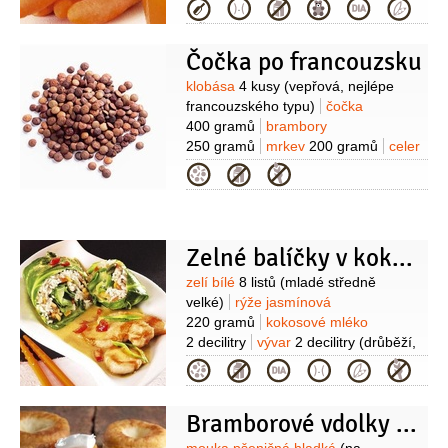
Kategorie
Čočka po francouzsku
Suroviny
klobása
4 kusy
(vepřová, nejlépe
francouzského typu)
čočka
400 gramů
brambory
250 gramů
mrkev
200 gramů
celer
200 gramů
(nebo 2 stonky
Kategorie
řapíkatého)
slanina anglická
125 gramů
(vcelku)
cibule
1 kus
olej
olivový
2 lžíce
bobkový list
2 kusy
(celý)
Zelné balíčky v kokosové omáčce
Suroviny
zelí bílé
8 listů
(mladé středně
velké)
rýže jasmínová
220 gramů
kokosové mléko
2 decilitry
vývar
2 decilitry
(drůběží,
kuřecí, či zeleninový)
mrkev
1 kus
Kategorie
(očištěná vařená)
cibulka lahůdková
1 kus
ořechy pistáciové
3 lžíce
Bramborové vdolky s mrkvovou marmeládou
(oloupané nesolené)
ořechy piniové
3 lžíce
rozinky
3 lžíce