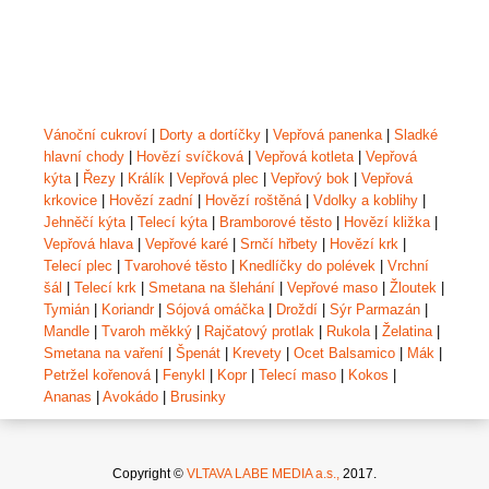
Vánoční cukroví
|
Dorty a dortíčky
|
Vepřová panenka
|
Sladké
hlavní chody
|
Hovězí svíčková
|
Vepřová kotleta
|
Vepřová
kýta
|
Řezy
|
Králík
|
Vepřová plec
|
Vepřový bok
|
Vepřová
krkovice
|
Hovězí zadní
|
Hovězí roštěná
|
Vdolky a koblihy
|
Jehněčí kýta
|
Telecí kýta
|
Bramborové těsto
|
Hovězí kližka
|
Vepřová hlava
|
Vepřové karé
|
Srnčí hřbety
|
Hovězí krk
|
Telecí plec
|
Tvarohové těsto
|
Knedlíčky do polévek
|
Vrchní
šál
|
Telecí krk
|
Smetana na šlehání
|
Vepřové maso
|
Žloutek
|
Tymián
|
Koriandr
|
Sójová omáčka
|
Droždí
|
Sýr Parmazán
|
Mandle
|
Tvaroh měkký
|
Rajčatový protlak
|
Rukola
|
Želatina
|
Smetana na vaření
|
Špenát
|
Krevety
|
Ocet Balsamico
|
Mák
|
Petržel kořenová
|
Fenykl
|
Kopr
|
Telecí maso
|
Kokos
|
Ananas
|
Avokádo
|
Brusinky
Copyright ©
VLTAVA LABE MEDIA a.s.,
2017.