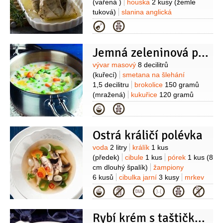
(vařená )
houska
2 kusy
(žemle
tuková)
slanina anglická
6 plátků
mléko
1 hrnek
vejce
Kategorie
1 kus
pepř černý
(mletý)
sůl
Jemná zeleninová polévka
Suroviny
vývar masový
8 decilitrů
(kuřecí)
smetana na šlehání
1,5 decilitru
brokolice
150 gramů
(mražená)
kukuřice
120 gramů
(mražená)
hrášek
120 gramů
Kategorie
(mražená)
kedlubna
1 kus
(menší)
mrkev
1 kus
cibule
1 kus
Ostrá králičí polévka
(středně velká oloupaná)
máslo
40 gramů
Suroviny
voda
2 litry
králík
1 kus
(předek)
cibule
1 kus
pórek
1 kus
(8
cm dlouhý špalík)
žampiony
6 kusů
cibulka jarní
3 kusy
mrkev
2 kusy
česnek
4 stroužky
paprika
Kategorie
chilli
1 kus
Rybí krém s taštičkami