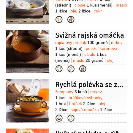
(střední)
cibule
1 kus
(menší)
máslo
1 lžíce
olej
2 lžíce
cukr
1 lžíce
mouka pšeničná hladká
Kategorie
10 gramů
pepř černý
1 kulička
Svižná rajská omáčka
Suroviny
rajčatový protlak
100 gramů
mrkev
1 kus
(střední)
petržel kořenová
1 kus
(menší)
cibule
1 kus
(menší)
máslo
20 gramů
olej
2 lžíce
cukr
1 lžíce
mouka pšeničná
Kategorie
hladká
2 lžičky
pepř černý
1 kulička
Rychlá polévka se zeleninou a zázvorem
Suroviny
žampiony
6 kusů
mrkev
1 kus
hráškové výhonky
1 hrst
hrášek
2 lžíce
olej
2 lžíce
sójová omáčka
1 lžíce
(světlá)
chilli omáčka
Kategorie
5 kapek
pepř
sůl