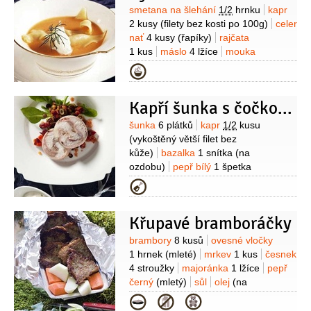
Suroviny
smetana na šlehání
1/2
hrnku
kapr
2 kusy
(filety bez kosti po 100g)
celer
nať
4 kusy
(řapíky)
rajčata
1 kus
máslo
4 lžíce
mouka
pšeničná hladká
4 lžíce
petrželka
Kategorie
velkolistá
2 lžíce
(nasekaná nebo
nasekaná pažitka)
olej
3 lžíce
(z toho
Kapří šunka s čočkovým salátem
1 lžíce olivového oleje)
sůl
Na vývar:
máslo
2 lžíce
kapr
1 kus
(páteř a
Suroviny
šunka
6 plátků
kapr
1/2
kusu
hlava bez žaber)
mrkev
1 kus
(vykoštěný větší filet bez
(oloupaná)
voda
8 hrnků
celer
kůže)
bazalka
1 snítka
(na
1/4
kusu
(oloupaný)
cibule
ozdobu)
pepř bílý
1 špetka
1/2
kusu
pórek
1 kus
(10 cm bílé
(mletý)
sůl
želatina
1 lžička
Kategorie
části)
nové koření
4 kuličky
(prášková)
Na salát:
čočka
(celé)
pepř černý
1 lžička
(celý)
Na
4 lžíce
pepř černý
1 špetka
těsto:
voda
1 lžíce
mouka pšeničná
Křupavé bramboráčky
(mletý)
sůl
1 špetka
šťáva citronová
polohrubá
1/2
hrnku
kapr
1 kus
2 lžíce
olej olivový
2 lžíce
čočka
Suroviny
brambory
8 kusů
ovesné vločky
(mlíčí nebo jikry)
vejce
červená
4 lžíce
řepa červená
1 hrnek
(mleté)
mrkev
1 kus
česnek
1 kus
paprika chilli
(mleté nebo pár
1/2
kusu
(malá)
mrkev
1 kus
4 stroužky
majoránka
1 lžíce
pepř
kapek tabasca)
(karotka)
cibulka jarní
1 kus
Na
černý
(mletý)
sůl
olej
(na
omáčku:
sůl
1 špetka
smetana
osmažení)
Kategorie
zakysaná
1 kelímek
(15%)
jogurt bílý