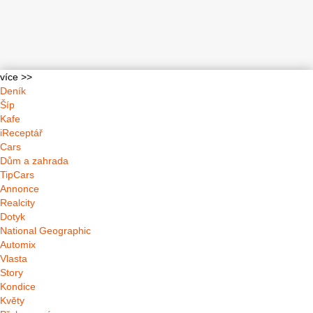
více >>
Deník
Šíp
Kafe
iReceptář
Cars
Dům a zahrada
TipCars
Annonce
Realcity
Dotyk
National Geographic
Automix
Vlasta
Story
Kondice
Květy