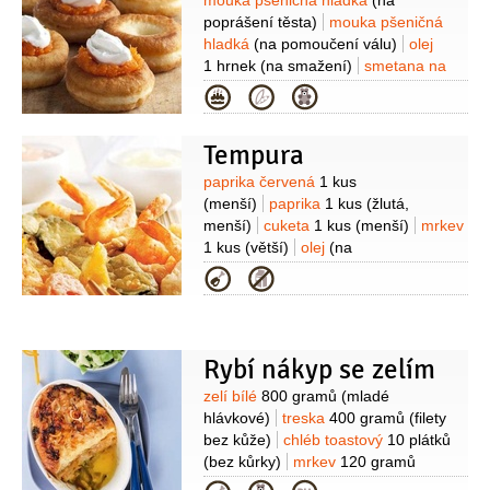
Suroviny
mouka pšeničná hladká
(na
poprášení těsta)
mouka pšeničná
hladká
(na pomoučení válu)
olej
1 hrnek
(na smažení)
smetana na
šlehání
(33% na ozdobení)
Na těsto:
Kategorie
brambory
300 gramů
(vařené,
strouhané, vychladlé)
mouka
Tempura
pšeničná polohrubá
300 gramů
mléko
1 decilitr
Suroviny
paprika červená
1 kus
(vlažné)
vejce
1 kus
žloutek
(menší)
paprika
1 kus
(žlutá,
1 kus
máslo
25 gramů
menší)
cuketa
1 kus
(menší)
mrkev
(rozpuštěné)
droždí
25 gramů
cukr
1 kus
(větší)
olej
(na
3 lžíce
sůl
1 špetka
Na marmeládu:
smažení)
krevety
12 kusů
(vařené,
Kategorie
zázvor
1 lžička
(strouhaný
oloupané s ocasní ploutvičkou)
Na
najmno)
mrkev
200 gramů
těsto:
sůl
1/2
lžičky
moučka
(nastrouhná najemno)
cukr krystal
kukuřičná (škrob)
1/2
hrnku
voda
4 lžíce
voda
1 decilitr
1 hrnek
(ledová)
vejce
1 kus
jedlá
Rybí nákyp se zelím
soda
1 lžička
kypřící prášek do
Suroviny
zelí bílé
800 gramů
(mladé
pečiva
1 lžička
cukr
1 lžička
mouka
hlávkové)
treska
400 gramů
(filety
pšeničná hladká
1/2
hrnku
bez kůže)
chléb toastový
10 plátků
(bez kůrky)
mrkev
120 gramů
(očištěná karotka)
vejce