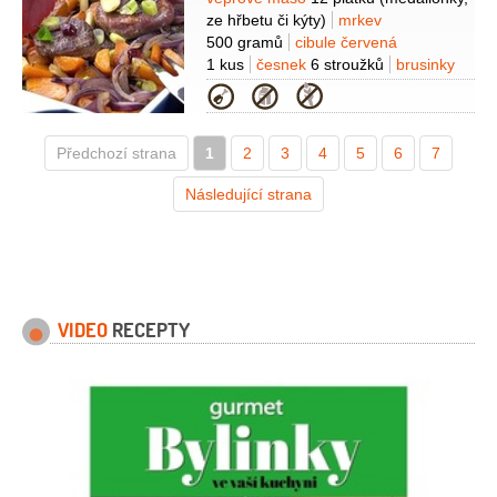
Suroviny
ze hřbetu či kýty)
mrkev
500 gramů
cibule červená
1 kus
česnek
6 stroužků
brusinky
2 lžíce
(sušené, nebo
Kategorie
sterilované)
cibulka jarní
1 svazek
šťáva citronová
3 lžíce
olej
Předchozí strana
1
olivový
2
3 lžíce
3
pepř černý
4
5
6
(mletý)
7
Následující strana
VIDEO
RECEPTY