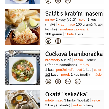
Kategorie
2 kusy
cibule
1 kus
smetana na
šlehání
1 decilitr
(33%)
máslo
Salát s krabím masem
80 gramů
muškátový květ
(mletý)
Suroviny
mrkev
2 kusy
(větší)
celer
1 kus
(malý)
krabí maso
100 gramů
(krabí
tyčinky)
smetana zakysaná
100 gramů
cibule
1 kus
(malá)
cibulka jarní
1 kus
citron
Kategorie
1/2
kusu
hořčice dijonská
1 lžička
cukr
Čočková bramboračka
Suroviny
brambory
5 kusů
čočka
1 hrnek
(předem namočená)
mrkev
1 kus
petržel kořenová
1 kus
celer
1/2
kusu
pórek
1 kus
(malý)
máslo
1 lžíce
majoránka
1 lžíce
kmín
Kategorie
Okatá "sekačka"
Suroviny
mleté maso
3 hrnky
(hovězí)
vejce
3 kusy
(natvrdo)
mrkev
2 kusy