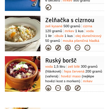
6 decilitrů
mrkev
500 gramů
(nahrubo nastrouhaná)
celer
Kategorie
500 gramů
(nahrubo
nastrouhaná)
petržel kořenová
Zelňačka s cizrnou
500 gramů
(nahrubo
nastrouhaná)
ocet
2 lžíce
pepř
Suroviny
zelí kysané
500 gramů
cizrna
černý
4 kuličky
(celý)
nové koření
120 gramů
mrkev
1 kus
voda
4 kuličky
(celé)
Na omáčku:
celer
1 litr
cibule
1 kus
olej slunečnicový
200 gramů
petržel kořenová
50 gramů
mouka pšeničná hladká
150 gramů
cibule
1 kus
(na
30 gramů
česnek
2 stroužky
kmín
Kategorie
osmahnutí)
mrkev
1 lžička
100 gramů
smetana
2,5 decilitru
(33%)
víno červené
2 decilitry
vývar
Ruský boršč
masový
2 decilitry
máslo
Suroviny
voda
1,5 litru
zelí bílé
300 gramů
80 gramů
slanina
60 gramů
(hlávkové)
řepa červená
200 gramů
(vařená)
hovězí maso
(nejlépe
hovězí kost s morkem)
mrkev
100 gramů
(nebo jiná kořenová
Kategorie
zelenina)
slanina
100 gramů
brambory
1 kus
(syrová,
oloupaná)
cibule
1 kus
smetana
zakysaná
1,25 decilitru
(15%)