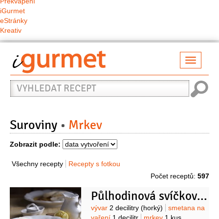
Překvapení
iGurmet
eStránky
Kreativ
Přepno
naviga
Vyhledat
recept
Suroviny
Mrkev
Zobrazit podle:
Všechny recepty
Recepty s fotkou
Počet receptů:
597
Půlhodinová svíčková omáčka
Suroviny
vývar
2 decilitry
(horký)
smetana na
vaření
1 decilitr
mrkev
1 kus