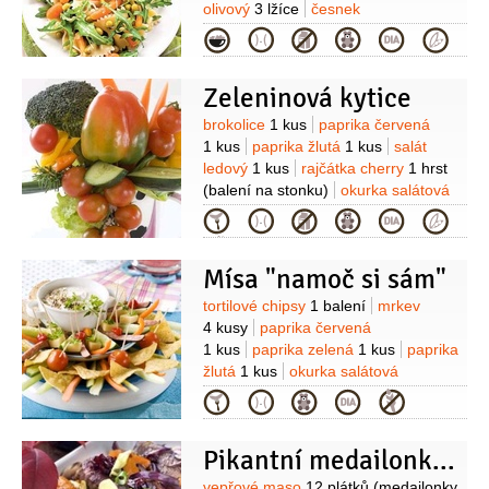
(hořčičný)
houska na hamburgery
olivový
3 lžíce
česnek
1 kus
olej
salát Coleslaw:
zelí
1 kus
2 stroužky
sůl
Kategorie
(půlka hlávky)
mrkev
1 kus
(najemno
nastrouhaná)
celer řapíkatý
2 kusy
šťáva citronová
(z poloviny
Zeleninová kytice
citronu)
majonéza
4 lžíce
(nebo část
Suroviny
brokolice
1 kus
paprika červená
nahradíme za zakysanou
1 kus
paprika žlutá
1 kus
salát
smetanu)
pepř černý
(mletý)
sůl
ledový
1 kus
rajčátka cherry
1 hrst
(balení na stonku)
okurka salátová
1 kus
mrkev
2 kusy
sůl
Kategorie
Mísa "namoč si sám"
Suroviny
tortilové chipsy
1 balení
mrkev
4 kusy
paprika červená
1 kus
paprika zelená
1 kus
paprika
žlutá
1 kus
okurka salátová
1 kus
rajčátka cherry
Kategorie
1 balení
sýr
klobása
Na DIP:
jogurt
bílý
1 kelímek
(smetanový)
bylinky
Pikantní medailonky s mrkví
2 lžíce
(nasekané)
česnek
2 stroužky
pepř černý
(mletý)
sůl
vepřové maso
12 plátků
(medailonky,