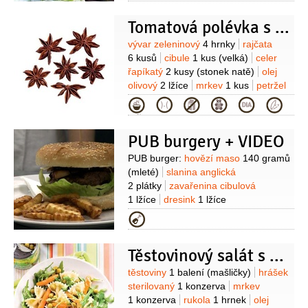
2 lžíce
křen
1 lžíce
(syrový,
strouhaný)
pepř černý
1 špetka
Tomatová polévka s badyánem
(mletý)
Suroviny
vývar zeleninový
4 hrnky
rajčata
6 kusů
cibule
1 kus
(velká)
celer
řapíkatý
2 kusy
(stonek natě)
olej
olivový
2 lžíce
mrkev
1 kus
petržel
hladkolistá
1 lžíce
(najemno
Kategorie
pokrájená)
badyán
6 kusů
(celý)
sůl
PUB burgery + VIDEO
Suroviny
PUB burger:
hovězí maso
140 gramů
(mleté)
slanina anglická
2 plátky
zavařenina cibulová
1 lžíce
dresink
1 lžíce
(hořčičný)
salát ledový
Kategorie
2 listy
houska na hamburgery
1 kus
olej
PUB chicken burger:
Těstovinový salát s nakládanou zeleninou
kuřecí maso
1 plátek
(prsa, 130 - 140
g)
rajčata
2 plátky
salát ledový
Suroviny
těstoviny
1 balení
(mašličky)
hrášek
2 listy
sýr Čedar
1 plátek
koření na
sterilovaný
1 konzerva
mrkev
steak
dresink
1 lžíce
1 konzerva
rukola
1 hrnek
olej