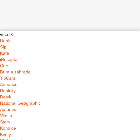
více >>
Deník
Šíp
Kafe
iReceptář
Cars
Dům a zahrada
TipCars
Annonce
Realcity
Dotyk
National Geographic
Automix
Vlasta
Story
Kondice
Květy