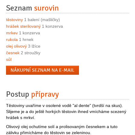
Seznam
surovin
těstoviny
1 balení (mašličky)
hrášek sterilovaný
1 konzerva
mrkev
1 konzerva
rukola
1 hrnek
olej olivový
3 lžíce
česnek
2 stroužky
sůl
NÁKUPNÍ SEZNAM NA E-MAIL
Postup
přípravy
Těstoviny uvaříme v osolené vodě "al dente" (tvrdší na skus).
Slijeme je a do ještě horkých těstovin ihned vmícháme scezený
hrášek s mrkví.
Olivový olej ochutíme solí a prolisovaným česnekem a tuto
zálivku přimícháme do těstovin se zeleninou.