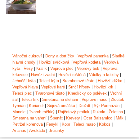
Vánoční cukroví
|
Dorty a dortíčky
|
Vepřová panenka
|
Sladké
hlavní chody
|
Hovězí svíčková
|
Vepřová kotleta
|
Vepřová
kýta
|
Řezy
|
Králík
|
Vepřová plec
|
Vepřový bok
|
Vepřová
krkovice
|
Hovězí zadní
|
Hovězí roštěná
|
Vdolky a koblihy
|
Jehněčí kýta
|
Telecí kýta
|
Bramborové těsto
|
Hovězí kližka
|
Vepřová hlava
|
Vepřové karé
|
Srnčí hřbety
|
Hovězí krk
|
Telecí plec
|
Tvarohové těsto
|
Knedlíčky do polévek
|
Vrchní
šál
|
Telecí krk
|
Smetana na šlehání
|
Vepřové maso
|
Žloutek
|
Tymián
|
Koriandr
|
Sójová omáčka
|
Droždí
|
Sýr Parmazán
|
Mandle
|
Tvaroh měkký
|
Rajčatový protlak
|
Rukola
|
Želatina
|
Smetana na vaření
|
Špenát
|
Krevety
|
Ocet Balsamico
|
Mák
|
Petržel kořenová
|
Fenykl
|
Kopr
|
Telecí maso
|
Kokos
|
Ananas
|
Avokádo
|
Brusinky