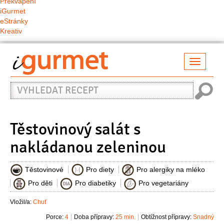
Překvapení
iGurmet
eStránky
Kreativ
Přepno
naviga
Vyhledat
recept
Těstovinový salát s
nakládanou zeleninou
Těstovinové
Pro diety
Pro alergiky na mléko
Pro děti
Pro diabetiky
Pro vegetariány
Vložil/a:
Chuť
Porce:
4
Doba přípravy:
25 min.
Obtížnost přípravy:
Snadný