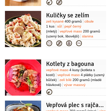
čabajka
1 kus
(pikantní)
sádlo
Kategorie
30 gramů
(škvařené)
hořčice
plnotučná
2 lžíce
česnek
Kuličky se zelím
2 stroužky
pepř černý
(mletý)
Suroviny
zelí kysané
400 gramů
cibule
1 kus
sůl
pepř černý
(mletý)
vepřové maso
200 gramů
(uzený bok, libovější)
slanina
50 gramů
sádlo
2 lžíce
(škvařené)
Kategorie
Na těsto:
brambory
1 kilogram
(nastrouhané najemno)
mouka
pšeničná hrubá
200 gramů
vejce
1 kus
slanina anglická
80 gramů
Kotlety z bagouna
Suroviny
vepřové maso
4 kusy
(kotleta s
kostí)
vepřové maso
4 plátky
(uzený
bůček)
zelí bílé
200 gramů
(mladé
hlávkové)
vývar masový
1,5 decilitru
pivo světlé
1 decilitr
Kategorie
(10°)
cibulka lahůdková
1 kus
máslo
1 lžíce
hořčice
Vepřová plec s rajčaty a šalvějí
1 lžíce
pepř černý
(mletý)