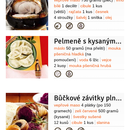
Suroviny
vepřové maso
750 gramů
(plec)
víno
bílé
1 decilitr
cibule
1 kus
(větší)
rajčata
1 kus
česnek
4 stroužky
šalvěj
1 snítka
olej
olivový
2 lžíce
mouka pšeničná
Kategorie
hladká
1 lžička
sůl
Pelmeně s kysaným zelím
Suroviny
máslo
50 gramů
(ma přelití)
mouka
pšeničná hladká
(na
pomoučení)
voda
6 lžic
vejce
2 kusy
mouka pšeničná hrubá
500 gramů
pepř černý
(mletý)
sůl
Kategorie
Na náplň:
vepřové maso
250 gramů
(pečené)
vývar masový
(trocha
vychladlého)
cibule
1 kus
(malá)
zelí kysané
200 gramů
Bůčkové závitky plněné červeným zelím
(dušené)
Na omáčku:
hořčice
Suroviny
vepřové maso
4 plátky
(po 150
plnotučná
1 lžíce
voda
4 lžíce
ocet
gramech)
zelí červené
500 gramů
2 lžíce
(kysané)
švestky sušené
12 kusů
cibule
1 kus
slanina
anglická
4 plátky
(případně tyrolský