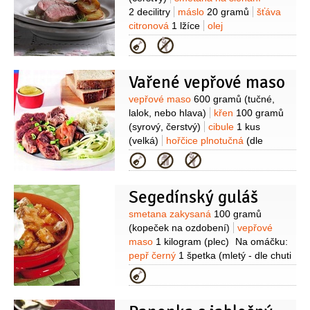
2 decilitry
máslo
20 gramů
šťáva
citronová
1 lžíce
olej
olivový
pepř
sůl
vepřové maso
Kategorie
600 gramů
(panenka)
Vařené vepřové maso
Suroviny
vepřové maso
600 gramů
(tučné,
lalok, nebo hlava)
křen
100 gramů
(syrový, čerstvý)
cibule
1 kus
(velká)
hořčice plnotučná
(dle
chuti)
cibule
(nakrájená nať)
sůl
Kategorie
1 špetka
(podle chuti)
Segedínský guláš
Suroviny
smetana zakysaná
100 gramů
(kopeček na ozdobení)
vepřové
maso
1 kilogram
(plec)
Na omáčku:
pepř černý
1 špetka
(mletý - dle chuti
)
sůl
1 špetka
(dle chuti )
paprika
Kategorie
1 lžíce
(mletá )
zelí kysané
500 gramů
vývar masový