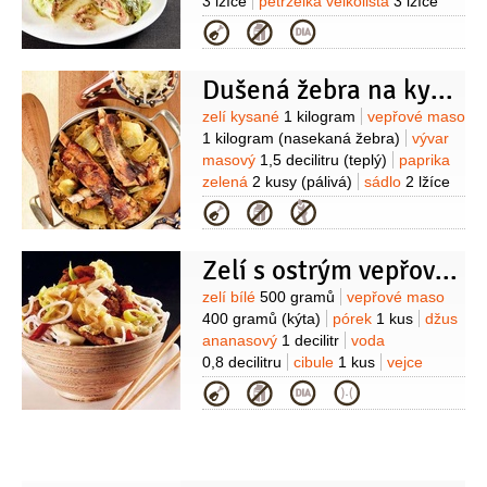
3 lžíce
petrželka velkolistá
3 lžíce
(najemno nasekaná)
cibulová nať
Kategorie
2 lžíce
hořčice dijonská
2 lžíce
česnek
3 stroužky
máslo
(na
Dušená žebra na kysaném zelí
vymazání)
Suroviny
zelí kysané
1 kilogram
vepřové maso
1 kilogram
(nasekaná žebra)
vývar
masový
1,5 decilitru
(teplý)
paprika
zelená
2 kusy
(pálivá)
sádlo
2 lžíce
(škvařené)
paprika sladká
Kategorie
1 lžíce
sůl
Zelí s ostrým vepřovým
Suroviny
zelí bílé
500 gramů
vepřové maso
400 gramů
(kýta)
pórek
1 kus
džus
ananasový
1 decilitr
voda
0,8 decilitru
cibule
1 kus
vejce
1 kus
olej arašídový
4 lžíce
sójová
Kategorie
omáčka
2 lžíce