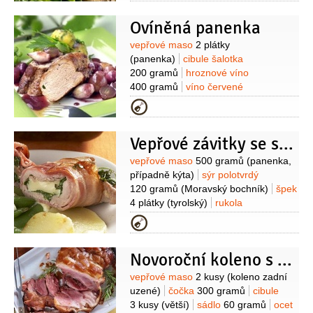
Ovíněná panenka
Suroviny
vepřové maso
2 plátky
(panenka)
cibule šalotka
200 gramů
hroznové víno
400 gramů
víno červené
250 mililitrů
máslo
30 gramů
med
Kategorie
4 lžíce
cukr
1 lžíce
šťáva citronová
1 lžíce
moučka bramborová (škrob)
Vepřové závitky se sýrem a rukolou
1 lžička
Suroviny
vepřové maso
500 gramů
(panenka,
případně kýta)
sýr polotvrdý
120 gramů
(Moravský bochník)
špek
4 plátky
(tyrolský)
rukola
100 gramů
sůl
máslo
(na
Kategorie
vymazání)
bazalka
1 špetka
(čerstvá, na posypání)
Na doplnění:
Novoroční koleno s čočkou
brambory
600 gramů
(bez
slupky)
hrášek
500 gramů
(zelený
Suroviny
vepřové maso
2 kusy
(koleno zadní
nebo cukrový)
sýr Mozzarella
uzené)
čočka
300 gramů
cibule
100 gramů
sýr krémový
80 gramů
3 kusy
(větší)
sádlo
60 gramů
ocet