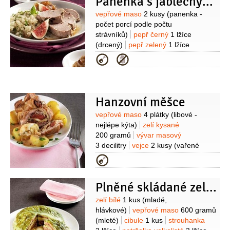
Panenka s jablečným čatní a kuskusem
4 decilitry
smetana
2,5 decilitru
(12%
)
cibule
2 kusy
sádlo
3 lžíce
Suroviny
vepřové maso
2 kusy
(panenka -
(škvařené )
mouka pšeničná hladká
počet porcí podle počtu
1 lžíce
(případně 2 lžíce )
strávníků)
pepř černý
1 lžíce
(drcený)
pepř zelený
1 lžíce
(nakládaný)
sůl
fíky
2 kusy
(na
Kategorie
ozdobení)
Na čatní:
jablka
500 gramů
cukr
250 gramů
ocet
jablečný
2 decilitry
rozinky
150 gramů
cibule
1 kus
semínko
Hanzovní měšce
hořčičné
2 lžičky
zázvor
1 lžička
Suroviny
vepřové maso
4 plátky
(libové -
(čerstvý - strouhaný)
paprika chilli
nejlépe kýta)
zelí kysané
1 kus
hřebíček
3 kusy
(celý)
Na
200 gramů
vývar masový
přílohu:
sůl
kuskus
1,5 hrnku
voda
3 decilitry
vejce
2 kusy
(vařené
3 hrnky
cibule
1 kus
cibulka jarní
natvrdo)
klobása
100 gramů
Kategorie
2 kusy
olej slunečnicový
(dunajská)
smetana na šlehání
2 lžíce
máta
4 kusy
1 decilitr
cibule
1 kus
sádlo
2 lžíce
Plněné skládané zelí s mletým masem
(škvařené, nebo olej)
mouka
pšeničná hladká
1 lžíce
Suroviny
zelí bílé
1 kus
(mladé,
hlávkové)
vepřové maso
600 gramů
(mleté)
cibule
1 kus
strouhanka