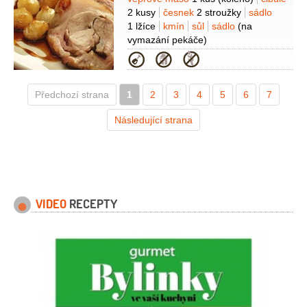
Suroviny
2 kusy
česnek
2 stroužky
sádlo
1 lžíce
kmín
sůl
sádlo
(na
vymazání pekáče)
Kategorie
Předchozí strana
1
2
3
4
5
6
7
Následující strana
VIDEO
RECEPTY