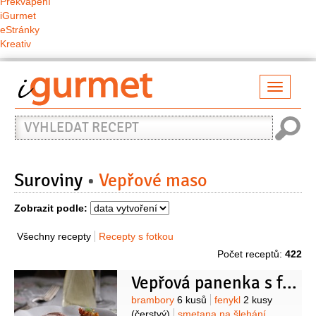
Překvapení
iGurmet
eStránky
Kreativ
Přepno
naviga
Vyhledat
recept
Suroviny
Vepřové maso
Zobrazit podle:
Všechny recepty
Recepty s fotkou
Počet receptů:
422
Vepřová panenka s fenyklem
Suroviny
brambory
6 kusů
fenykl
2 kusy
(čerstvý)
smetana na šlehání