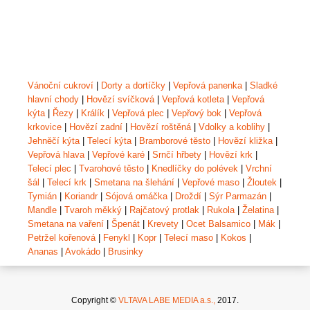
Vánoční cukroví
|
Dorty a dortíčky
|
Vepřová panenka
|
Sladké
hlavní chody
|
Hovězí svíčková
|
Vepřová kotleta
|
Vepřová
kýta
|
Řezy
|
Králík
|
Vepřová plec
|
Vepřový bok
|
Vepřová
krkovice
|
Hovězí zadní
|
Hovězí roštěná
|
Vdolky a koblihy
|
Jehněčí kýta
|
Telecí kýta
|
Bramborové těsto
|
Hovězí kližka
|
Vepřová hlava
|
Vepřové karé
|
Srnčí hřbety
|
Hovězí krk
|
Telecí plec
|
Tvarohové těsto
|
Knedlíčky do polévek
|
Vrchní
šál
|
Telecí krk
|
Smetana na šlehání
|
Vepřové maso
|
Žloutek
|
Tymián
|
Koriandr
|
Sójová omáčka
|
Droždí
|
Sýr Parmazán
|
Mandle
|
Tvaroh měkký
|
Rajčatový protlak
|
Rukola
|
Želatina
|
Smetana na vaření
|
Špenát
|
Krevety
|
Ocet Balsamico
|
Mák
|
Petržel kořenová
|
Fenykl
|
Kopr
|
Telecí maso
|
Kokos
|
Ananas
|
Avokádo
|
Brusinky
Copyright ©
VLTAVA LABE MEDIA a.s.,
2017.