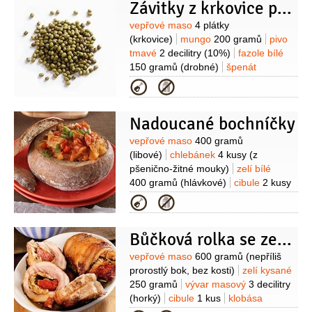
Závitky z krkovice plněné fazolemi a mungem
Suroviny
vepřové maso
4 plátky
(krkovice)
mungo
200 gramů
pivo
tmavé
2 decilitry
(10%)
fazole bílé
150 gramů
(drobné)
špenát
150 gramů
(listy)
cibule
2 kusy
Kategorie
(menší)
olej
0,4 decilitru
česnek
2 stroužky
hořčice dijonská
1 lžíce
Nadoucané bochníčky
Suroviny
vepřové maso
400 gramů
(libové)
chlebánek
4 kusy
(z
pšenično-žitné mouky)
zelí bílé
400 gramů
(hlávkové)
cibule
2 kusy
(velké)
paprika červená
1 kus
Kategorie
(velká)
vývar masový
1,5 decilitru
rajčatový protlak
Bůčková rolka se zelím
2 lžíce
olej slunečnicový
2 lžíce
cibulová nať
2 lžíce
Suroviny
vepřové maso
600 gramů
(nepříliš
(nakrájená)
prorostlý bok, bez kosti)
zelí kysané
250 gramů
vývar masový
3 decilitry
(horký)
cibule
1 kus
klobása