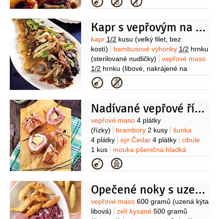
Kategorie
špek)
česnek
2 stroužky
rozmarýn
2 snítky
sádlo
2 lžíce
(na
Kapr s vepřovým na čínský způsob
vymazání)
sůl
Suroviny
kapr
1/2
kusu
(velký filet, bez
kostí)
bambusové výhonky
1/2
hrnku
(sterilované nudličky)
vepřové maso
1/2
hrnku
(libové, nakrájené na
kostičky)
houby
1/2
hrnku
Kategorie
(šitake)
šunka
4 plátky
cibule
1 kus
cibulka jarní
1 kus
víno
4 lžíce
Nadívané vepřové řízky
(rýžové)
sójová omáčka
4 lžíce
Suroviny
vepřové maso
4 plátky
(řízky)
brambory
2 kusy
šunka
4 plátky
sýr Čedar
4 plátky
cibule
1 kus
mouka pšeničná hladká
1 lžíce
pepř černý
(mletý)
sůl
olej
Kategorie
(na osmažení)
Opečené noky s uzenou kýtou a červeným zelím
Suroviny
vepřové maso
600 gramů
(uzená kýta
libová)
zelí kysané
500 gramů