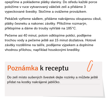
opepříme a poklademe plátky slaniny. Do středu každé porce
položíme v ruce vytvarovaný váleček zelí a přidáme 3
vypeckované švestky. Stočíme a ovážeme provázkem.
Pekáček vytřeme sádlem, přidáme nakrájenou oloupanou cibuli,
plátky česneku a nakonec závitky. Přiložíme rozmarýn,
přiklopíme a dáme do trouby vyhřáté na 185°C.
Pečeme asi 40 minut, potom odklopíme poklici, podlijeme
trochou vody a pečeme ještě asi 15 minut dozlatova. Hotové
závitky rozdělíme na talíře, podlijeme výpekem a doplníme
vhodnou přílohou, například houskovými knedlíky.
Poznámka
k receptu
Do zelí místo sušených švestek dejte rozinky a můžete ještě
přidat na kostky nakrájené jablíčko.