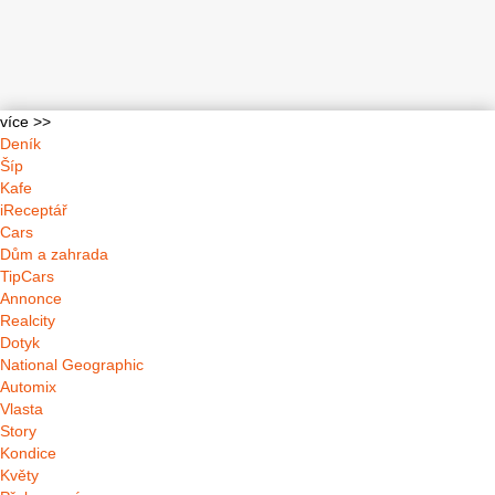
více >>
Deník
Šíp
Kafe
iReceptář
Cars
Dům a zahrada
TipCars
Annonce
Realcity
Dotyk
National Geographic
Automix
Vlasta
Story
Kondice
Květy