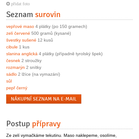
přidat foto
Seznam
surovin
vepřové maso
4 plátky (po 150 gramech)
zelí červené
500 gramů (kysané)
švestky sušené
12 kusů
cibule
1 kus
slanina anglická
4 plátky (případně tyrolský špek)
česnek
2 stroužky
rozmarýn
2 snítky
sádlo
2 lžíce (na vymazání)
sůl
pepř černý
NÁKUPNÍ SEZNAM NA E-MAIL
Postup
přípravy
Ze zelí vymačkáme tekutinu. Maso naklepeme, osolíme,