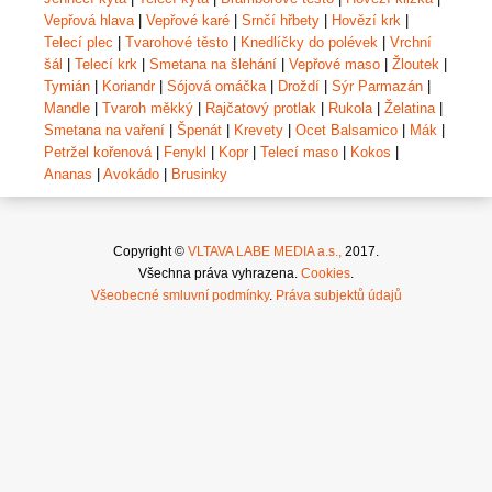
Vepřová hlava
|
Vepřové karé
|
Srnčí hřbety
|
Hovězí krk
|
Telecí plec
|
Tvarohové těsto
|
Knedlíčky do polévek
|
Vrchní
šál
|
Telecí krk
|
Smetana na šlehání
|
Vepřové maso
|
Žloutek
|
Tymián
|
Koriandr
|
Sójová omáčka
|
Droždí
|
Sýr Parmazán
|
Mandle
|
Tvaroh měkký
|
Rajčatový protlak
|
Rukola
|
Želatina
|
Smetana na vaření
|
Špenát
|
Krevety
|
Ocet Balsamico
|
Mák
|
Petržel kořenová
|
Fenykl
|
Kopr
|
Telecí maso
|
Kokos
|
Ananas
|
Avokádo
|
Brusinky
Copyright ©
VLTAVA LABE MEDIA a.s.,
2017.
Všechna práva vyhrazena.
Cookies
.
Všeobecné smluvní podmínky
.
Práva subjektů údajů