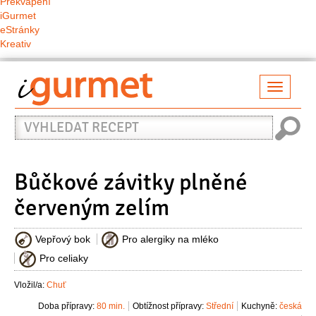
Překvapení
iGurmet
eStránky
Kreativ
Přepno
naviga
Vyhledat
recept
Bůčkové závitky plněné
červeným zelím
Vepřový bok
Pro alergiky na mléko
Pro celiaky
Vložil/a:
Chuť
Doba přípravy:
80 min.
Obtížnost přípravy:
Střední
Kuchyně:
česká