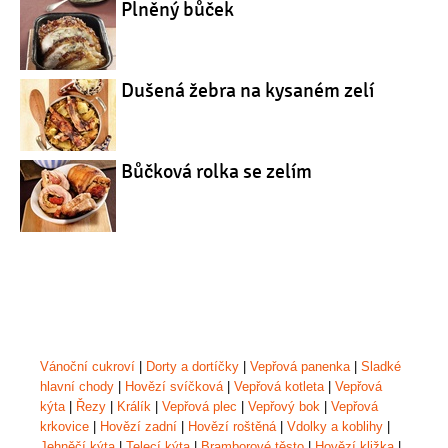
Plněný bůček
Dušená žebra na kysaném zelí
Bůčková rolka se zelím
Vánoční cukroví
|
Dorty a dortíčky
|
Vepřová panenka
|
Sladké
hlavní chody
|
Hovězí svíčková
|
Vepřová kotleta
|
Vepřová
kýta
|
Řezy
|
Králík
|
Vepřová plec
|
Vepřový bok
|
Vepřová
krkovice
|
Hovězí zadní
|
Hovězí roštěná
|
Vdolky a koblihy
|
Jehněčí kýta
|
Telecí kýta
|
Bramborové těsto
|
Hovězí kližka
|